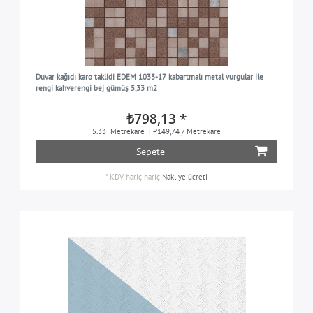
Duvar kağıdı karo taklidi EDEM 1033-17 kabartmalı metal vurgular ile
rengi kahverengi bej gümüş 5,33 m2
₺798,13 *
5.33
Metrekare
| ₺149,74 / Metrekare
Sepete
*
KDV hariç
hariç
Nakliye ücreti