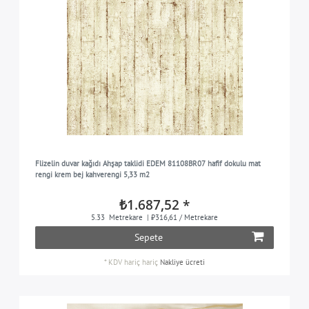
Flizelin duvar kağıdı Ahşap taklidi EDEM 81108BR07 hafif dokulu mat
rengi krem bej kahverengi 5,33 m2
₺1.687,52 *
5.33
Metrekare
| ₺316,61 / Metrekare
Sepete
*
KDV hariç
hariç
Nakliye ücreti