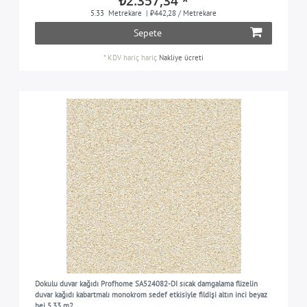
₺2.357,34 *
5.33
Metrekare
| ₺442,28 / Metrekare
Sepete
*
KDV hariç
hariç
Nakliye ücreti
Dokulu duvar kağıdı Profhome SA524082-DI sıcak damgalama flizelin
duvar kağıdı kabartmalı monokrom sedef etkisiyle fildişi altın inci beyaz
bej 5,33 m2