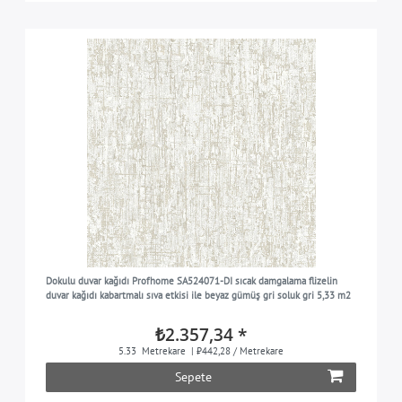
Dokulu duvar kağıdı Profhome SA524071-DI sıcak damgalama flizelin
duvar kağıdı kabartmalı sıva etkisi ile beyaz gümüş gri soluk gri 5,33 m2
₺2.357,34 *
5.33
Metrekare
| ₺442,28 / Metrekare
Sepete