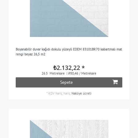
Boyanabilir duvar kağıdı dokulu yüzeyli EDEM 83101BR70 kabartmalı mat
rengi beyaz 26,5 m2
₺2.132,22 *
26.5
Metrekare
| ₺80,46 / Metrekare
Sepete
*
KDV hariç
hariç
Nakliye ücreti