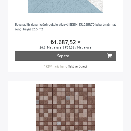
Boyanabilir duvar kağıdı dokulu yüzeyli EDEM 83102BR70 kabartmalı mat
rengi beyaz 26,5 m2
₺1.687,52 *
26.5
Metrekare
| ₺63,68 / Metrekare
Sepete
*
KDV hariç
hariç
Nakliye ücreti