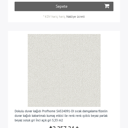
Sepete
*
KDV hariç
hariç
Nakliye ücreti
Dokulu duvar kağıdı Profhome SA524091-DI sıcak damgalama flizelin
duvar kağıdı kabartmalı kumaş etkisi ile renk renk ışıltılı beyaz parlak
beyaz soluk gri İnci açık gri 5,33 m2