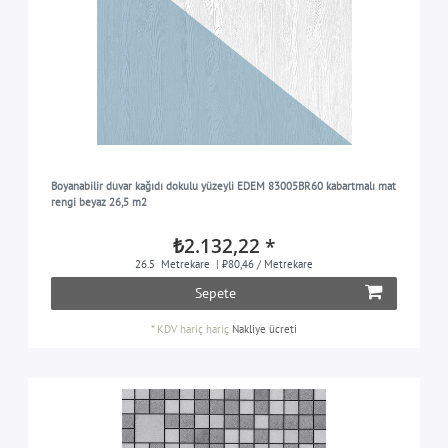
Boyanabilir duvar kağıdı dokulu yüzeyli EDEM 83005BR60 kabartmalı mat
rengi beyaz 26,5 m2
₺2.132,22 *
26.5
Metrekare
| ₺80,46 / Metrekare
Sepete
*
KDV hariç
hariç
Nakliye ücreti