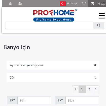
TRY 0,00
TR | Türkiye
☰
Banyo için
1
2
TRY
TRY