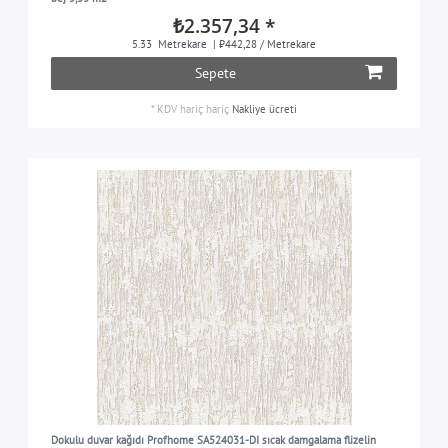
₺2.357,34 *
5.33
Metrekare
| ₺442,28 / Metrekare
Sepete
*
KDV hariç
hariç
Nakliye ücreti
Dokulu duvar kağıdı Profhome SA524031-DI sıcak damgalama flizelin