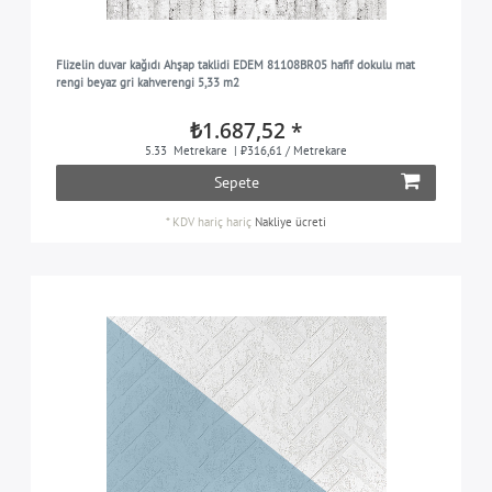
Flizelin duvar kağıdı Ahşap taklidi EDEM 81108BR05 hafif dokulu mat
rengi beyaz gri kahverengi 5,33 m2
₺1.687,52 *
5.33
Metrekare
| ₺316,61 / Metrekare
Sepete
*
KDV hariç
hariç
Nakliye ücreti