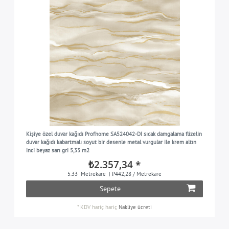
Kişiye özel duvar kağıdı Profhome SA524042-DI sıcak damgalama flizelin
duvar kağıdı kabartmalı soyut bir desenle metal vurgular ile krem altın
inci beyaz sarı gri 5,33 m2
₺2.357,34 *
5.33
Metrekare
| ₺442,28 / Metrekare
Sepete
*
KDV hariç
hariç
Nakliye ücreti