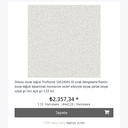
Dokulu duvar kağıdı Profhome SA524081-DI sıcak damgalama flizelin
duvar kağıdı kabartmalı monokrom sedef etkisiyle beyaz parlak beyaz
soluk gri İnci açık gri 5,33 m2
₺2.357,34 *
5.33
Metrekare
| ₺442,28 / Metrekare
Sepete
*
KDV hariç
hariç
Nakliye ücreti