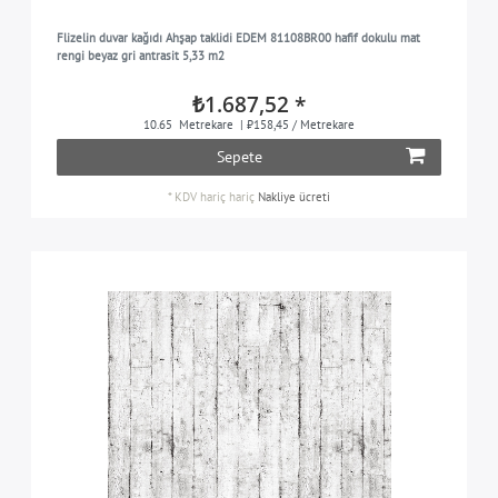
Flizelin duvar kağıdı Ahşap taklidi EDEM 81108BR00 hafif dokulu mat
rengi beyaz gri antrasit 5,33 m2
₺1.687,52 *
10.65
Metrekare
| ₺158,45 / Metrekare
Sepete
*
KDV hariç
hariç
Nakliye ücreti