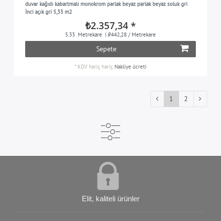
duvar kağıdı kabartmalı monokrom parlak beyaz parlak beyaz soluk gri
İnci açık gri 5,33 m2
₺2.357,34 *
5.33
Metrekare
| ₺442,28 / Metrekare
Sepete
*
KDV hariç
hariç
Nakliye ücreti
1
2
Elit, kaliteli ürünler