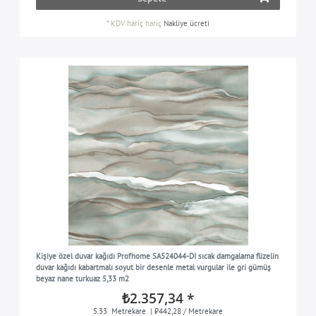
*
KDV hariç
hariç
Nakliye ücreti
Kişiye özel duvar kağıdı Profhome SA524044-DI sıcak damgalama flizelin
duvar kağıdı kabartmalı soyut bir desenle metal vurgular ile gri gümüş
beyaz nane turkuaz 5,33 m2
₺2.357,34 *
5.33
Metrekare
| ₺442,28 / Metrekare