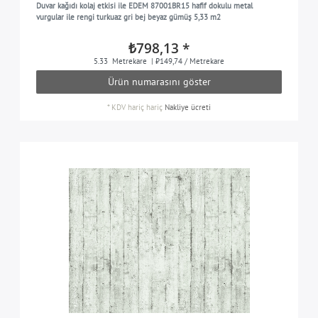
Duvar kağıdı kolaj etkisi ile EDEM 87001BR15 hafif dokulu metal
vurgular ile rengi turkuaz gri bej beyaz gümüş 5,33 m2
₺798,13 *
5.33
Metrekare
| ₺149,74 / Metrekare
Ürün numarasını göster
*
KDV hariç
hariç
Nakliye ücreti