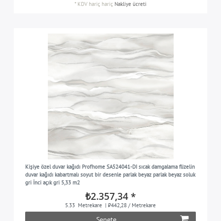
*
KDV hariç
hariç
Nakliye ücreti
Kişiye özel duvar kağıdı Profhome SA524041-DI sıcak damgalama flizelin
duvar kağıdı kabartmalı soyut bir desenle parlak beyaz parlak beyaz soluk
gri İnci açık gri 5,33 m2
₺2.357,34 *
5.33
Metrekare
| ₺442,28 / Metrekare
Sepete