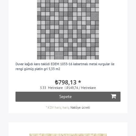
Duvar kağıdı karo taklidi EDEM 1033-16 kabartmalı metal vurgular ile
rengi gümüş platin gri 5,33 m2
₺798,13 *
5.33
Metrekare
| ₺149,74 / Metrekare
Sepete
*
KDV hariç
hariç
Nakliye ücreti