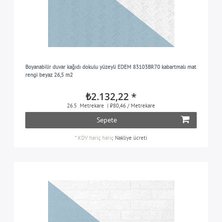
Boyanabilir duvar kağıdı dokulu yüzeyli EDEM 83103BR70 kabartmalı mat
rengi beyaz 26,5 m2
₺2.132,22 *
26.5
Metrekare
| ₺80,46 / Metrekare
Sepete
*
KDV hariç
hariç
Nakliye ücreti