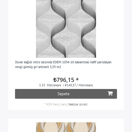
Duvar kağıdı retro tarzında EDEM 1034-10 kabartmalı hafif parıldayan
rengi gümüş gri antrasit 5,33 m2
₺796,15 *
5.33
Metrekare
| ₺149,37 / Metrekare
Sepete
*
KDV hariç
hariç
Nakliye ücreti