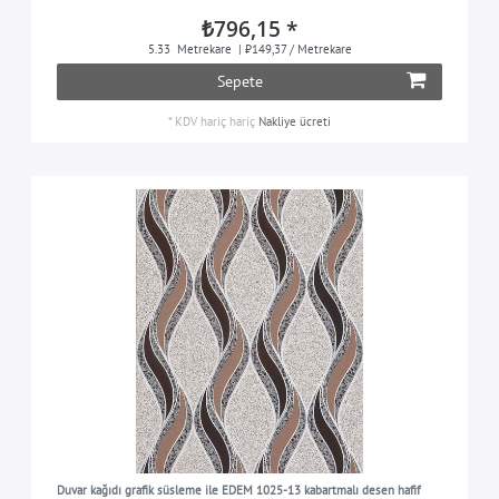
₺796,15 *
5.33
Metrekare
| ₺149,37 / Metrekare
Sepete
*
KDV hariç
hariç
Nakliye ücreti
Duvar kağıdı grafik süsleme ile EDEM 1025-13 kabartmalı desen hafif