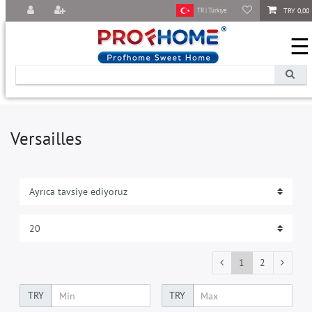
TRY 0,00
TR | Türkiye
☰
Versailles
1
2
TRY
TRY