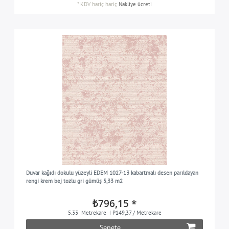
*
KDV hariç
hariç
Nakliye ücreti
Duvar kağıdı dokulu yüzeyli EDEM 1027-13 kabartmalı desen parıldayan
rengi krem bej tozlu gri gümüş 5,33 m2
₺796,15 *
5.33
Metrekare
| ₺149,37 / Metrekare
Sepete