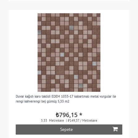
Duvar kağıdı karo taklidi EDEM 1033-17 kabartmalı metal vurgular ile
rengi kahverengi bej gümüş 5,33 m2
₺796,15 *
5.33
Metrekare
| ₺149,37 / Metrekare
Sepete