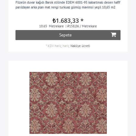
Flizelin duvar kağıdı Barok stilinde EDEM 6001-95 kabartmalı desen hafif
bej ve kum
1
parıldayan arka plan mat rengi turkuaz gümüş mavimsi yeşil 10,65 m2
siyah
1
₺1.683,33 *
hardal sarısı
1
10.65
Metrekare
| ₺158,06 / Metrekare
Sepete
parlak mor
1
gümüş
4
*
KDV hariç
hariç
Nakliye ücreti
gümüş gri
1
tozlu gri
3
pişmiş toprak
1