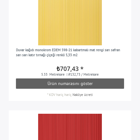
Duvar kağıdı monokrom EDEM 598-21 kabartmalı mat rengi sarı safran
sarı sarı katır tırnağı çiçeği renkli 5,33 m2
₺707,43 *
5.33
Metrekare
| ₺132,73 / Metrekare
Ürün numarasını göster
*
KDV hariç
hariç
Nakliye ücreti