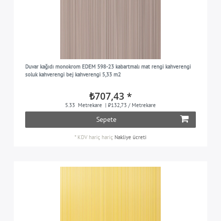
Duvar kağıdı monokrom EDEM 598-23 kabartmalı mat rengi kahverengi
soluk kahverengi bej kahverengi 5,33 m2
₺707,43 *
5.33
Metrekare
| ₺132,73 / Metrekare
Sepete
*
KDV hariç
hariç
Nakliye ücreti