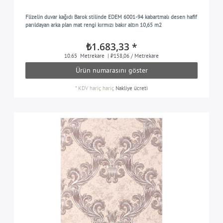
Flizelin duvar kağıdı Barok stilinde EDEM 6001-94 kabartmalı desen hafif
parıldayan arka plan mat rengi kırmızı bakır altın 10,65 m2
₺1.683,33 *
10.65
Metrekare
| ₺158,06 / Metrekare
Ürün numarasını göster
*
KDV hariç
hariç
Nakliye ücreti