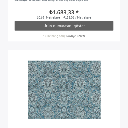
çakıl taşı gri
1
₺1.683,33 *
mercan kırmızı
10.65
Metrekare
| ₺158,06 / Metrekare
1
Ürün numarasını göster
bakır
1
*
KDV hariç
hariç
Nakliye ücreti
bakır kahverengi
1
soluk gri
1
zeytin gri
1
pastel turuncu
1
mavimsi yeşil
1
platin
1
kuvars grisi
1
kırmızı-leylak
1
yakut kırmızı
1
safran sarı
1