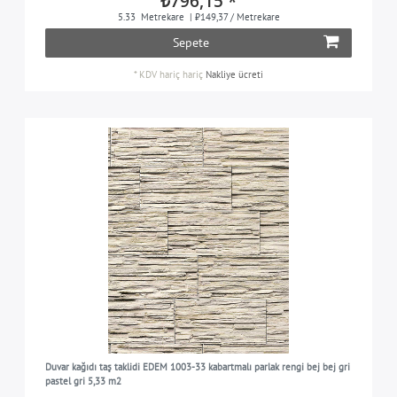
₺796,15 *
5.33
Metrekare
| ₺149,37 / Metrekare
Sepete
*
KDV hariç
hariç
Nakliye ücreti
Duvar kağıdı taş taklidi EDEM 1003-33 kabartmalı parlak rengi bej bej gri
pastel gri 5,33 m2