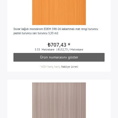
Duvar kağıdı monokrom EDEM 598-26 kabartmalı mat rengi turuncu
pastel turuncu sarı turuncu 5,33 m2
₺707,43 *
5.33
Metrekare
| ₺132,73 / Metrekare
Ürün numarasını göster
*
KDV hariç
hariç
Nakliye ücreti