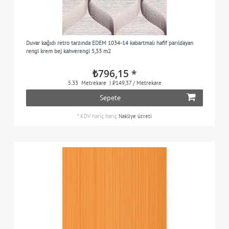
Duvar kağıdı retro tarzında EDEM 1034-14 kabartmalı hafif parıldayan
rengi krem bej kahverengi 5,33 m2
₺796,15 *
5.33
Metrekare
| ₺149,37 / Metrekare
Sepete
*
KDV hariç
hariç
Nakliye ücreti