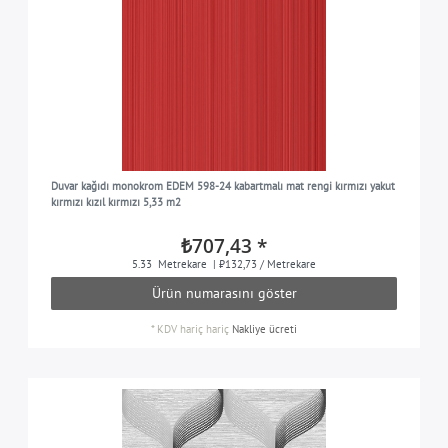
Duvar kağıdı monokrom EDEM 598-24 kabartmalı mat rengi kırmızı yakut
kırmızı kızıl kırmızı 5,33 m2
₺707,43 *
5.33
Metrekare
| ₺132,73 / Metrekare
Ürün numarasını göster
*
KDV hariç
hariç
Nakliye ücreti