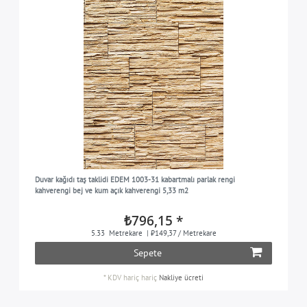
Duvar kağıdı taş taklidi EDEM 1003-31 kabartmalı parlak rengi
kahverengi bej ve kum açık kahverengi 5,33 m2
₺796,15 *
5.33
Metrekare
| ₺149,37 / Metrekare
Sepete
*
KDV hariç
hariç
Nakliye ücreti