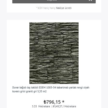
*
KDV hariç
hariç
Nakliye ücreti
Duvar kağıdı taş taklidi EDEM 1003-34 kabartmalı parlak rengi siyah
kuvars grisi granit gri 5,33 m2
₺796,15 *
5.33
Metrekare
| ₺149,37 / Metrekare