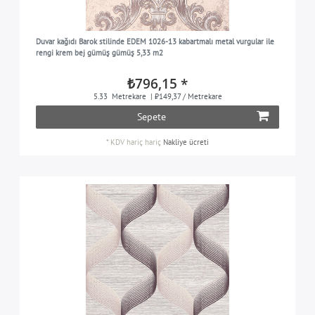
Duvar kağıdı Barok stilinde EDEM 1026-13 kabartmalı metal vurgular ile
rengi krem bej gümüş gümüş 5,33 m2
₺796,15 *
5.33
Metrekare
| ₺149,37 / Metrekare
Sepete
*
KDV hariç
hariç
Nakliye ücreti