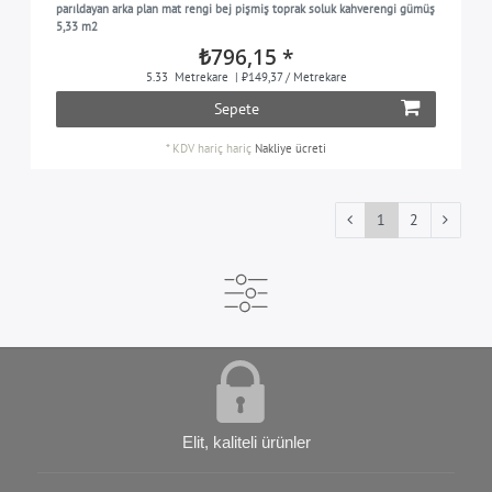
parıldayan arka plan mat rengi bej pişmiş toprak soluk kahverengi gümüş
5,33 m2
₺796,15 *
5.33
Metrekare
| ₺149,37 / Metrekare
Sepete
*
KDV hariç
hariç
Nakliye ücreti
1
2
Elit, kaliteli ürünler