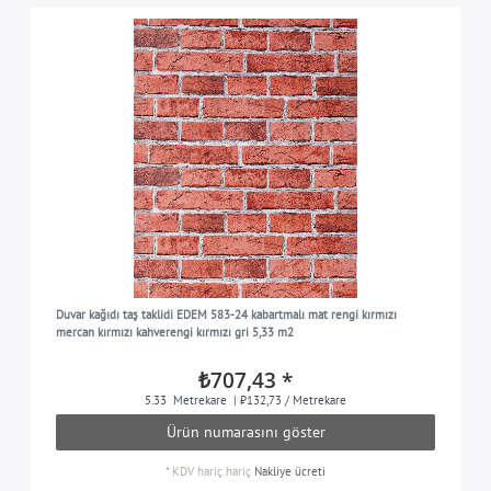
Duvar kağıdı taş taklidi EDEM 583-24 kabartmalı mat rengi kırmızı
mercan kırmızı kahverengi kırmızı gri 5,33 m2
₺707,43 *
5.33
Metrekare
| ₺132,73 / Metrekare
Ürün numarasını göster
*
KDV hariç
hariç
Nakliye ücreti