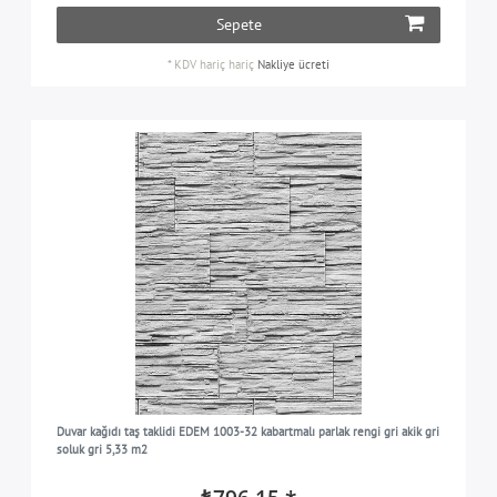
Sepete
*
KDV hariç
hariç
Nakliye ücreti
Duvar kağıdı taş taklidi EDEM 1003-32 kabartmalı parlak rengi gri akik gri
soluk gri 5,33 m2