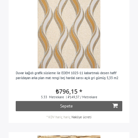
Duvar kağıdı grafik süsleme ile EDEM 1025-11 kabartmalı desen hafif
parıldayan arka plan mat rengi bej hardal sarısı açık gri gümüş 5,33 m2
₺796,15 *
5.33
Metrekare
| ₺149,37 / Metrekare
Sepete
*
KDV hariç
hariç
Nakliye ücreti