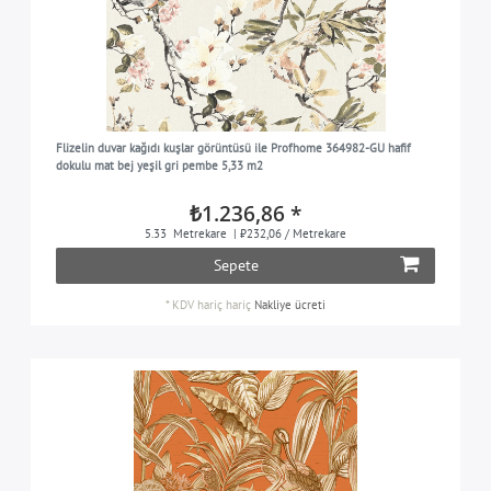
Flizelin duvar kağıdı kuşlar görüntüsü ile Profhome 364982-GU hafif
dokulu mat bej yeşil gri pembe 5,33 m2
₺1.236,86 *
5.33
Metrekare
| ₺232,06 / Metrekare
Sepete
*
KDV hariç
hariç
Nakliye ücreti