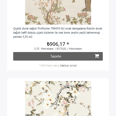
Çiçekli duvar kağıdı Profhome 790433-GU sıcak damgalama flizelin duvar
kağıdı hafif dokulu çiçek süsleme ile mat krem zeytin yeşili kahverengi
pembe 5,33 m2
₺906,17 *
5.33
Metrekare
| ₺170,01 / Metrekare
Sepete
*
KDV hariç
hariç
Nakliye ücreti