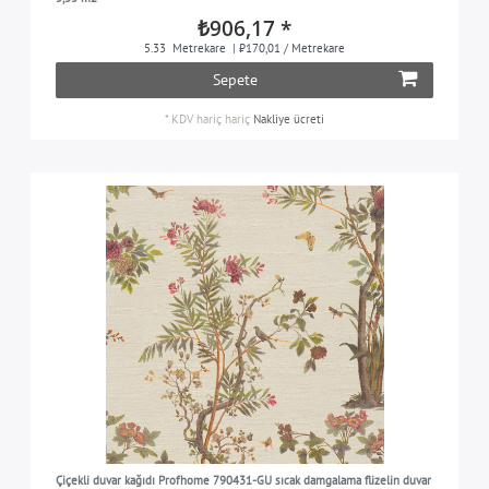
₺906,17 *
5.33
Metrekare
| ₺170,01 / Metrekare
Sepete
*
KDV hariç
hariç
Nakliye ücreti
Çiçekli duvar kağıdı Profhome 790431-GU sıcak damgalama flizelin duvar