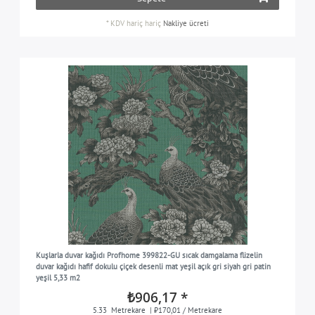
*
KDV hariç
hariç
Nakliye ücreti
Kuşlarla duvar kağıdı Profhome 399822-GU sıcak damgalama flizelin
duvar kağıdı hafif dokulu çiçek desenli mat yeşil açık gri siyah gri patin
yeşil 5,33 m2
₺906,17 *
5.33
Metrekare
| ₺170,01 / Metrekare