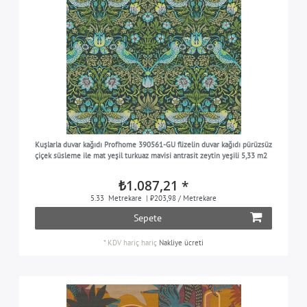
Kuşlarla duvar kağıdı Profhome 390561-GU flizelin duvar kağıdı pürüzsüz
çiçek süsleme ile mat yeşil turkuaz mavisi antrasit zeytin yeşili 5,33 m2
₺1.087,21 *
5.33
Metrekare
| ₺203,98 / Metrekare
Sepete
*
KDV hariç
hariç
Nakliye ücreti