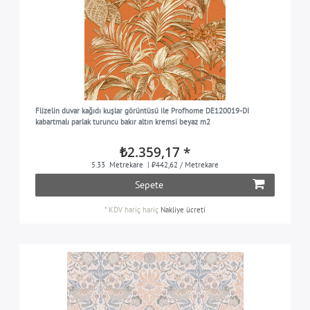
Flizelin duvar kağıdı kuşlar görüntüsü ile Profhome DE120019-DI
kabartmalı parlak turuncu bakır altın kremsi beyaz m2
₺2.359,17 *
5.33
Metrekare
| ₺442,62 / Metrekare
Sepete
*
KDV hariç
hariç
Nakliye ücreti