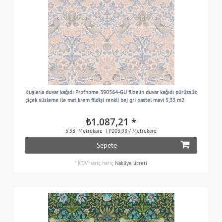
Kuşlarla duvar kağıdı Profhome 390564-GU flizelin duvar kağıdı pürüzsüz
çiçek süsleme ile mat krem fildişi renkli bej gri pastel mavi 5,33 m2
₺1.087,21 *
5.33
Metrekare
| ₺203,98 / Metrekare
Sepete
*
KDV hariç
hariç
Nakliye ücreti