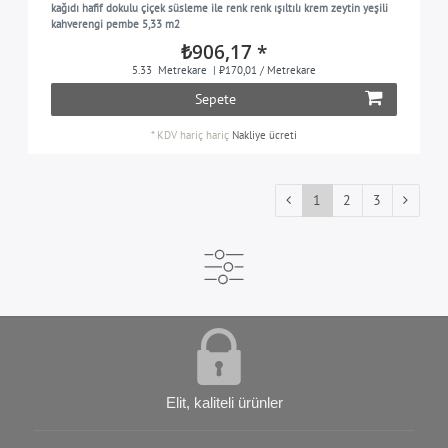
kağıdı hafif dokulu çiçek süsleme ile renk renk ışıltılı krem zeytin yeşili
kahverengi pembe 5,33 m2
₺906,17 *
5.33
Metrekare
| ₺170,01 / Metrekare
Sepete
*
KDV hariç
hariç
Nakliye ücreti
1
2
3
Elit, kaliteli ürünler