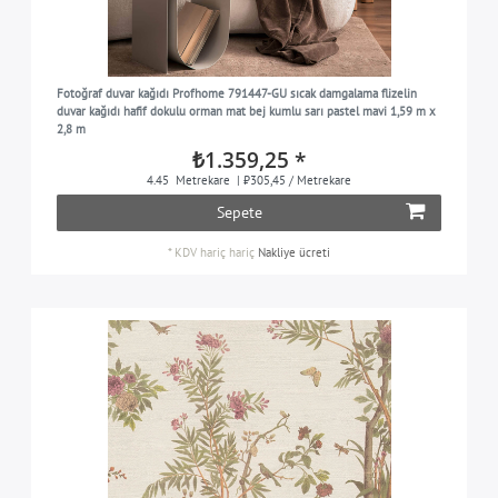
Fotoğraf duvar kağıdı Profhome 791447-GU sıcak damgalama flizelin
duvar kağıdı hafif dokulu orman mat bej kumlu sarı pastel mavi 1,59 m x
2,8 m
₺1.359,25 *
4.45
Metrekare
| ₺305,45 / Metrekare
Sepete
*
KDV hariç
hariç
Nakliye ücreti