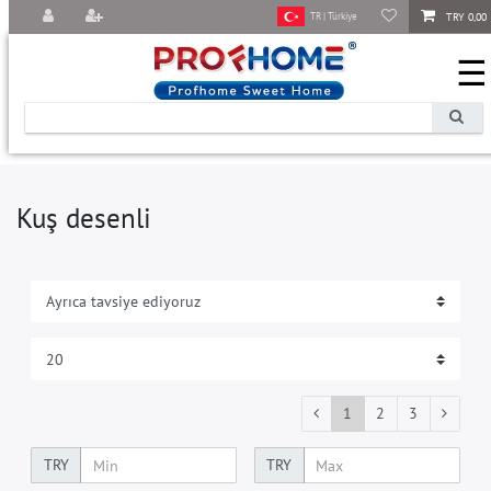
TRY 0,00
TR | Türkiye
☰
Kuş desenli
1
2
3
TRY
TRY