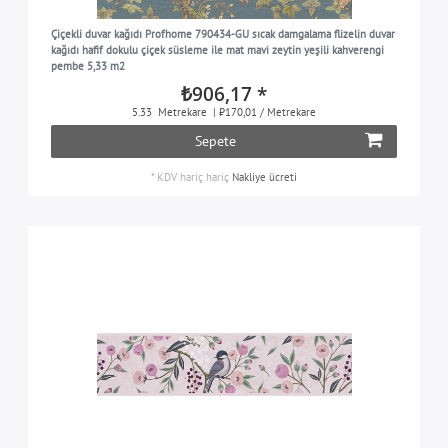
siyah
1
Çiçekli duvar kağıdı Profhome 790434-GU sıcak damgalama flizelin duvar
gümüş
2
kağıdı hafif dokulu çiçek süsleme ile mat mavi zeytin yeşili kahverengi
pembe 5,33 m2
turkuaz
2
₺906,17 *
turkuaz mavisi
2
5.33
Metrekare
| ₺170,01 / Metrekare
mor
Sepete
3
beyaz
4
*
KDV hariç
hariç
Nakliye ücreti