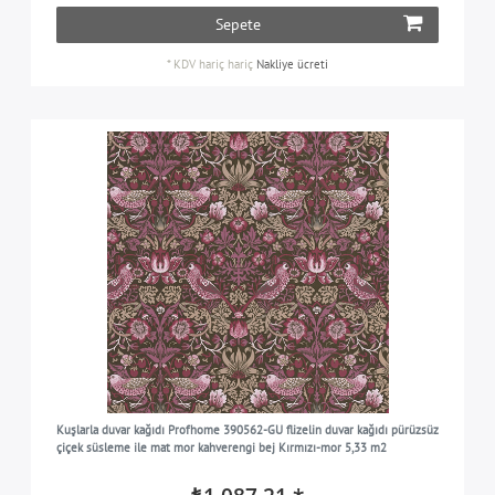
Sepete
*
KDV hariç
hariç
Nakliye ücreti
Kuşlarla duvar kağıdı Profhome 390562-GU flizelin duvar kağıdı pürüzsüz
çiçek süsleme ile mat mor kahverengi bej Kırmızı-mor 5,33 m2