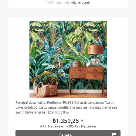
*
KDV hariç
hariç
Nakliye ücreti
Fotoğraf duvar kağıdı Profhome 391861-GU sıcak damgalama flizelin
duvar kağıdı pürüzsüz cengel motifleri ile mat yeşil turkuaz mavisi sarı
zeytin kahverengi bej 1,59 m x 2,8 m
₺1.359,25 *
4.45
Metrekare
| ₺305,45 / Metrekare
Sepete