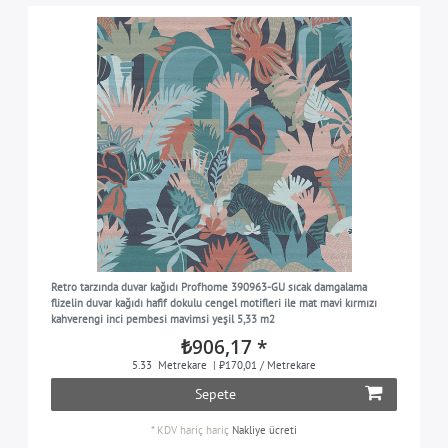
Retro tarzında duvar kağıdı Profhome 390963-GU sıcak damgalama
flizelin duvar kağıdı hafif dokulu cengel motifleri ile mat mavi kırmızı
kahverengi inci pembesi mavimsi yeşil 5,33 m2
₺906,17 *
5.33
Metrekare
| ₺170,01 / Metrekare
Sepete
*
KDV hariç
hariç
Nakliye ücreti