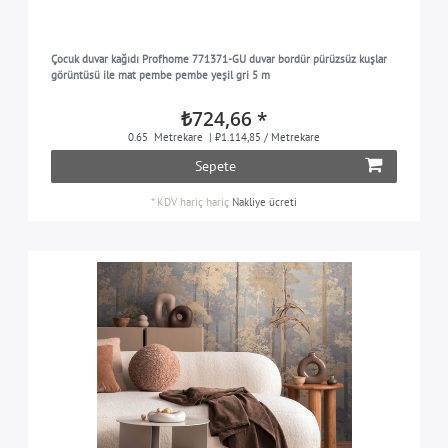
Çocuk duvar kağıdı Profhome 771371-GU duvar bordür pürüzsüz kuşlar
görüntüsü ile mat pembe pembe yeşil gri 5 m
₺724,66 *
0.65
Metrekare
| ₺1.114,85 / Metrekare
Sepete
*
KDV hariç
hariç
Nakliye ücreti