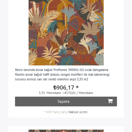
Retro tarzında duvar kağıdı Profhome 390961-GU sıcak damgalama
flizelin duvar kağıdı hafif dokulu cengel motifleri ile mat kahverengi
turuncu kırmızı sarı okr renkli mavimsi yeşil 5,33 m2
₺906,17 *
5.33
Metrekare
| ₺170,01 / Metrekare
Sepete
*
KDV hariç
hariç
Nakliye ücreti