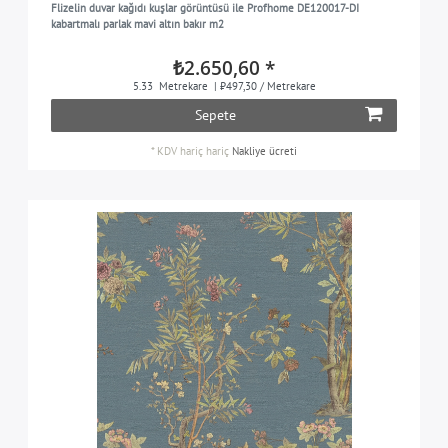
Flizelin duvar kağıdı kuşlar görüntüsü ile Profhome DE120017-DI
turuncu kırmızı
1
kabartmalı parlak mavi altın bakır m2
pastel mavi
2
₺2.650,60 *
pastel mor
3
5.33
Metrekare
| ₺497,30 / Metrekare
Sepete
patin yeşil
1
inci pembesi
1
*
KDV hariç
hariç
Nakliye ücreti
mavimsi yeşil
2
pembe
2
kuvars grisi
1
pembe
9
kırmızı
2
kırmızı kahverengi
2
Kırmızı-mor
1
kumlu sarı
1