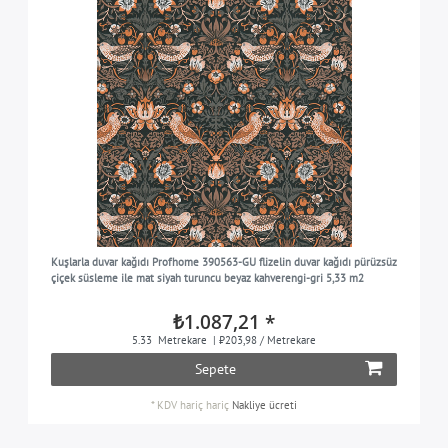
Kuşlarla duvar kağıdı Profhome 390563-GU flizelin duvar kağıdı pürüzsüz
çiçek süsleme ile mat siyah turuncu beyaz kahverengi-gri 5,33 m2
₺1.087,21 *
5.33
Metrekare
| ₺203,98 / Metrekare
Sepete
*
KDV hariç
hariç
Nakliye ücreti