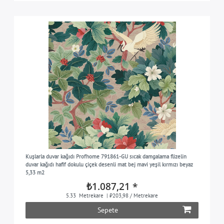
Kuşlarla duvar kağıdı Profhome 791861-GU sıcak damgalama flizelin
duvar kağıdı hafif dokulu çiçek desenli mat bej mavi yeşil kırmızı beyaz
5,33 m2
₺1.087,21 *
5.33
Metrekare
| ₺203,98 / Metrekare
Sepete