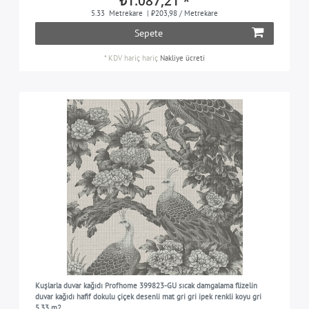
₺1.087,21 *
5.33
Metrekare
| ₺203,98 / Metrekare
Sepete
*
KDV hariç
hariç
Nakliye ücreti
Kuşlarla duvar kağıdı Profhome 399823-GU sıcak damgalama flizelin
duvar kağıdı hafif dokulu çiçek desenli mat gri gri ipek renkli koyu gri
5,33 m2