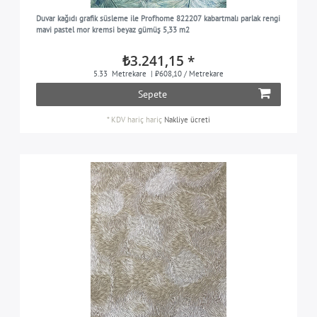
Duvar kağıdı grafik süsleme ile Profhome 822207 kabartmalı parlak rengi
mavi pastel mor kremsi beyaz gümüş 5,33 m2
₺3.241,15 *
5.33
Metrekare
| ₺608,10 / Metrekare
Sepete
*
KDV hariç
hariç
Nakliye ücreti