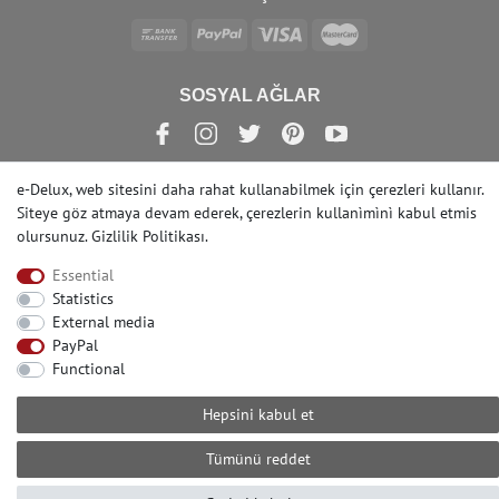
SOSYAL AĞLAR
e-Delux, web sitesini daha rahat kullanabilmek için çerezleri kullanır.
Siteye göz atmaya devam ederek, çerezlerin kullanìmìnì kabul etmis
© Copyright 2022 | e-Delux GmbH
olursunuz.
Gizlilik Politikası
.
Essential
Statistics
External media
PayPal
Functional
Hepsini kabul et
Tümünü reddet