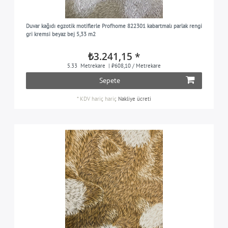
Duvar kağıdı egzotik motiflerle Profhome 822301 kabartmalı parlak rengi
gri kremsi beyaz bej 5,33 m2
₺3.241,15 *
5.33
Metrekare
| ₺608,10 / Metrekare
Sepete
*
KDV hariç
hariç
Nakliye ücreti