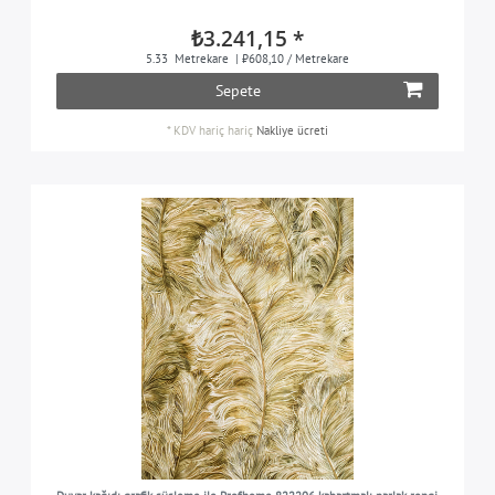
₺3.241,15 *
5.33
Metrekare
| ₺608,10 / Metrekare
Sepete
*
KDV hariç
hariç
Nakliye ücreti