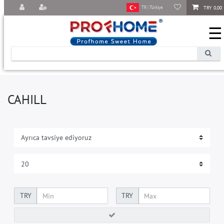
TRY 0,00
TR | Türkiye
☰
CAHILL
TRY
TRY