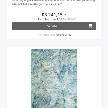
Duvar kağıdı grafik süsleme ile Profhome 822206 kabartmalı parlak rengi
altın açık fildişi renkli eğrelti yeşili 5,33 m2
₺3.241,15 *
5.33
Metrekare
| ₺608,10 / Metrekare
Sepete
*
KDV hariç
hariç
Nakliye ücreti