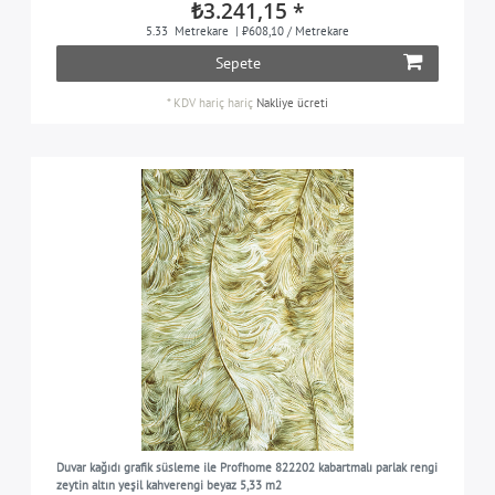
₺3.241,15 *
5.33
Metrekare
| ₺608,10 / Metrekare
Sepete
*
KDV hariç
hariç
Nakliye ücreti
Duvar kağıdı grafik süsleme ile Profhome 822202 kabartmalı parlak rengi
zeytin altın yeşil kahverengi beyaz 5,33 m2