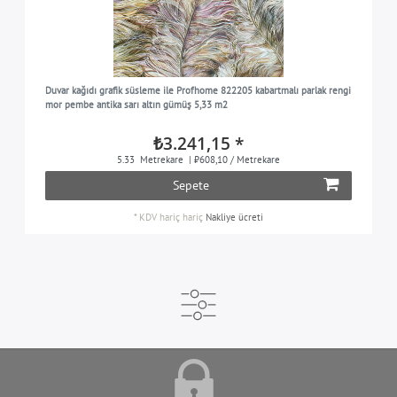
Duvar kağıdı grafik süsleme ile Profhome 822205 kabartmalı parlak rengi
mor pembe antika sarı altın gümüş 5,33 m2
₺3.241,15 *
5.33
Metrekare
| ₺608,10 / Metrekare
Sepete
*
KDV hariç
hariç
Nakliye ücreti