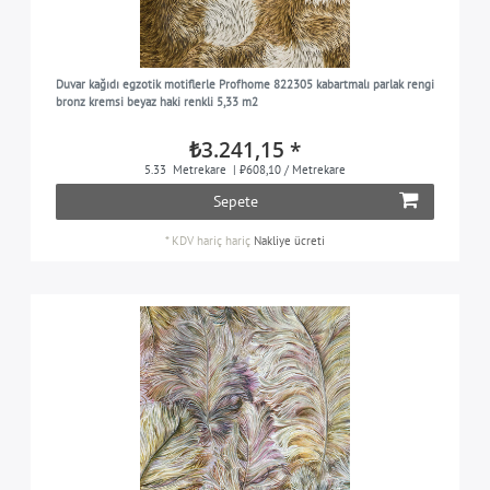
Duvar kağıdı egzotik motiflerle Profhome 822305 kabartmalı parlak rengi
bronz kremsi beyaz haki renkli 5,33 m2
₺3.241,15 *
5.33
Metrekare
| ₺608,10 / Metrekare
Sepete
*
KDV hariç
hariç
Nakliye ücreti