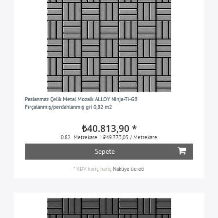
Paslanmaz Çelik Metal Mozaik ALLOY Ninja-Ti-GB
Fırçalanmış/perdahlanmış gri 0,82 m2
₺40.813,90 *
0.82
Metrekare
| ₺49.773,05 / Metrekare
Sepete
*
KDV hariç
hariç
Nakliye ücreti