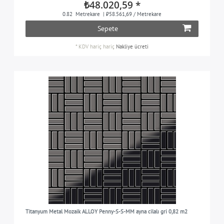
₺48.020,59 *
0.82
Metrekare
| ₺58.561,69 / Metrekare
Sepete
*
KDV hariç
hariç
Nakliye ücreti
Titanyum Metal Mozaik ALLOY Penny-S-S-MM ayna cilalı gri 0,82 m2