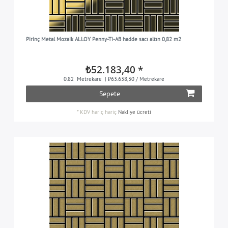
Pirinç Metal Mozaik ALLOY Penny-Ti-AB hadde sacı altın 0,82 m2
₺52.183,40 *
0.82
Metrekare
| ₺63.638,30 / Metrekare
Sepete
*
KDV hariç
hariç
Nakliye ücreti