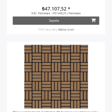
₺47.107,52 *
0.82
Metrekare
| ₺57.448,19 / Metrekare
Sepete
*
KDV hariç
hariç
Nakliye ücreti