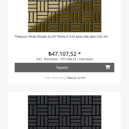
Titanyum Metal Mozaik ALLOY Penny-S-S-M ayna cilalı altın 0,82 m2
₺47.107,52 *
0.82
Metrekare
| ₺57.448,19 / Metrekare
Sepete
*
KDV hariç
hariç
Nakliye ücreti