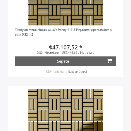
Titanyum Metal Mozaik ALLOY Penny-S-S-B Fırçalanmış/perdahlanmış
altın 0,82 m2
₺47.107,52 *
0.82
Metrekare
| ₺57.448,19 / Metrekare
Sepete
*
KDV hariç
hariç
Nakliye ücreti