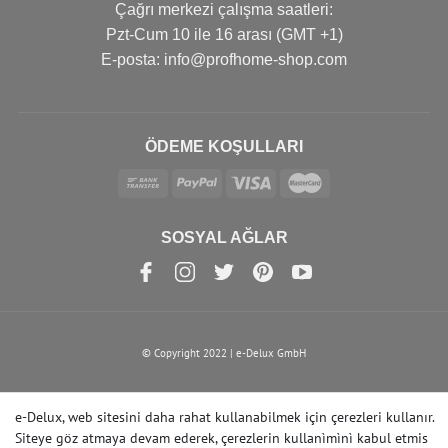
Çağrı merkezi çalışma saatleri:
Pzt-Cum 10 ile 16 arası (GMT +1)
Е-posta: info@profhome-shop.com
ÖDEME KOŞULLARI
SOSYAL AĞLAR
© Copyright 2022 | e-Delux GmbH
e-Delux, web sitesini daha rahat kullanabilmek için çerezleri kullanır.
Siteye göz atmaya devam ederek, çerezlerin kullanìmìnì kabul etmis