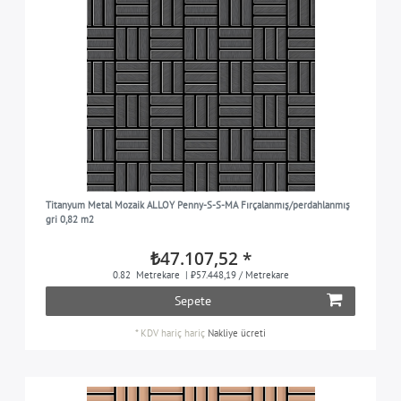
Titanyum Metal Mozaik ALLOY Penny-S-S-MA Fırçalanmış/perdahlanmış
gri 0,82 m2
₺47.107,52 *
0.82
Metrekare
| ₺57.448,19 / Metrekare
Sepete
*
KDV hariç
hariç
Nakliye ücreti