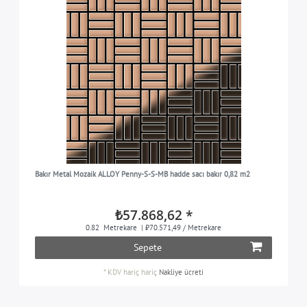
Bakır Metal Mozaik ALLOY Penny-S-S-MB hadde sacı bakır 0,82 m2
₺57.868,62 *
0.82
Metrekare
| ₺70.571,49 / Metrekare
Sepete
*
KDV hariç
hariç
Nakliye ücreti