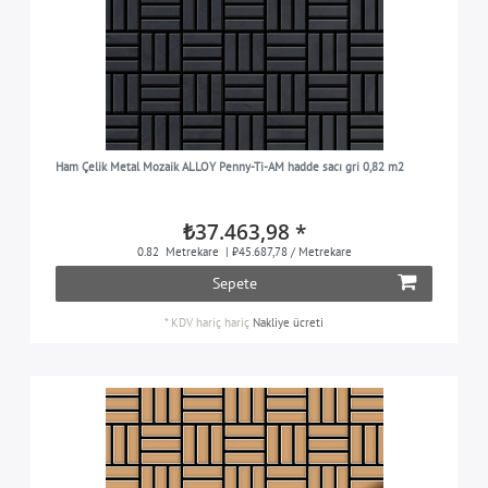
Ham Çelik Metal Mozaik ALLOY Penny-Ti-AM hadde sacı gri 0,82 m2
₺37.463,98 *
0.82
Metrekare
| ₺45.687,78 / Metrekare
Sepete
*
KDV hariç
hariç
Nakliye ücreti