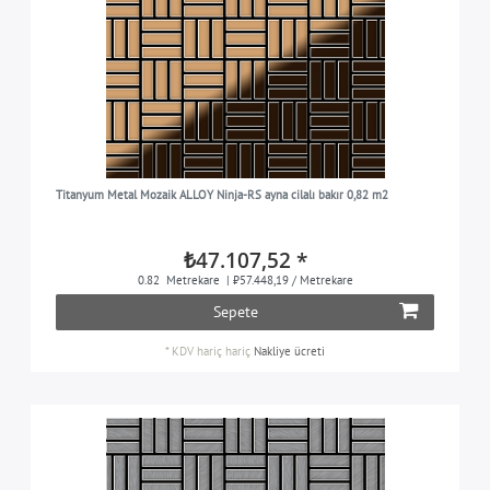
Titanyum Metal Mozaik ALLOY Ninja-RS ayna cilalı bakır 0,82 m2
₺47.107,52 *
0.82
Metrekare
| ₺57.448,19 / Metrekare
Sepete
*
KDV hariç
hariç
Nakliye ücreti