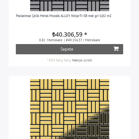
Paslanmaz Çelik Metal Mozaik ALLOY Ninja-Ti-SB mat gri 0,82 m2
₺40.306,59 *
0.82
Metrekare
| ₺49.154,37 / Metrekare
Sepete
*
KDV hariç
hariç
Nakliye ücreti