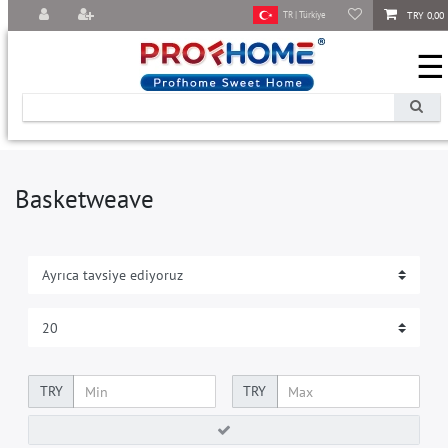
TRY 0,00
TR | Türkiye
☰
Basketweave
TRY
TRY