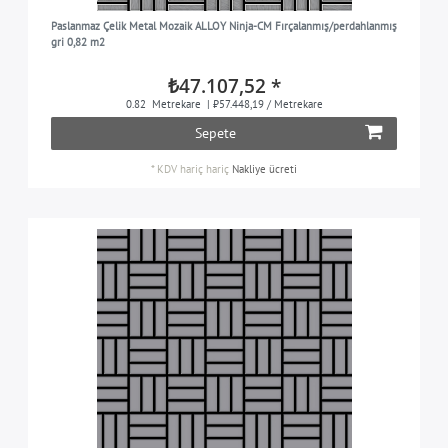
Paslanmaz Çelik Metal Mozaik ALLOY Ninja-CM Fırçalanmış/perdahlanmış
gri 0,82 m2
₺47.107,52 *
0.82
Metrekare
| ₺57.448,19 / Metrekare
Sepete
*
KDV hariç
hariç
Nakliye ücreti