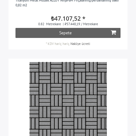
Titanyum Metal Mozaik ALLOY Ninja-BM Fırçalanmış/perdahlanmış bakır
0,82 m2
₺47.107,52 *
0.82
Metrekare
| ₺57.448,19 / Metrekare
Sepete
*
KDV hariç
hariç
Nakliye ücreti