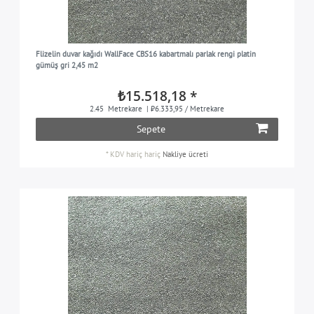
Flizelin duvar kağıdı WallFace CBS16 kabartmalı parlak rengi platin
gümüş gri 2,45 m2
₺15.518,18 *
2.45
Metrekare
| ₺6.333,95 / Metrekare
Sepete
*
KDV hariç
hariç
Nakliye ücreti