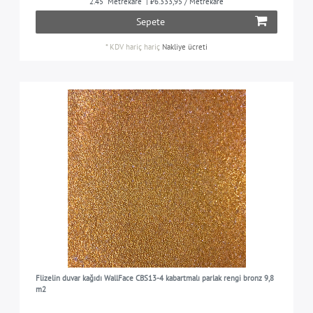
2.45
Metrekare
| ₺6.333,95 / Metrekare
Sepete
CRYSTAL
8
RULO BOYUTU
*
KDV hariç
hariç
Nakliye ücreti
0,91 m x 10,8 m = 9,8 m2
4
SOLMAYA KARŞI DIRENÇLI
0,91 m x 2,7 m = 2,45 m2
4
İyi bir ışık direncine sahip
8
YÜZEY
kabartmalı
8
YIKAMAYA KARŞI DIRENÇLI
işlendiğinde suya dayanıklı
8
KULLANIM IÇIN AYRILMIŞ
oturma odasında, yatak odasında, mutfakta, çocuk
8
odasında, koridorda vb.
Flizelin duvar kağıdı WallFace CBS13-4 kabartmalı parlak rengi bronz 9,8
m2