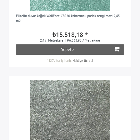
Flizelin duvar kağıdı WallFace CBS20 kabartmalı parlak rengi mavi 2,45
m2
₺15.518,18 *
2.45
Metrekare
| ₺6.333,95 / Metrekare
Sepete
*
KDV hariç
hariç
Nakliye ücreti