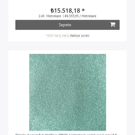
₺15.518,18 *
2.45
Metrekare
| ₺6.333,95 / Metrekare
Sepete
*
KDV hariç
hariç
Nakliye ücreti