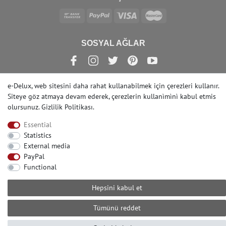
SOSYAL AĞLAR
e-Delux, web sitesini daha rahat kullanabilmek için çerezleri kullanır.
Siteye göz atmaya devam ederek, çerezlerin kullanìmìnì kabul etmis
© Copyright 2022 | e-Delux GmbH
olursunuz.
Gizlilik Politikası
.
Essential
Statistics
External media
PayPal
Functional
Hepsini kabul et
Tümünü reddet