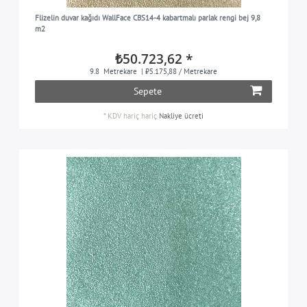
Flizelin duvar kağıdı WallFace CBS14-4 kabartmalı parlak rengi bej 9,8
m2
₺50.723,62 *
9.8
Metrekare
| ₺5.175,88 / Metrekare
Sepete
*
KDV hariç
hariç
Nakliye ücreti