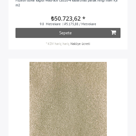
Flizelin duvar kağıdı WallFace CBS20-4 kabartmalı parlak rengi mavi 9,8
m2
₺50.723,62 *
9.8
Metrekare
| ₺5.175,88 / Metrekare
Sepete
*
KDV hariç
hariç
Nakliye ücreti