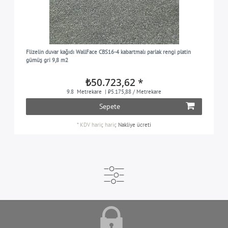
Flizelin duvar kağıdı WallFace CBS16-4 kabartmalı parlak rengi platin
gümüş gri 9,8 m2
₺50.723,62 *
9.8
Metrekare
| ₺5.175,88 / Metrekare
Sepete
*
KDV hariç
hariç
Nakliye ücreti