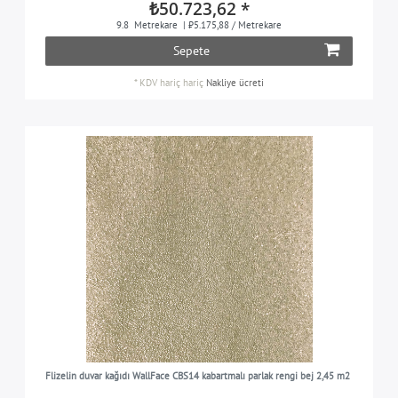
₺50.723,62 *
9.8
Metrekare
| ₺5.175,88 / Metrekare
Sepete
*
KDV hariç
hariç
Nakliye ücreti
Flizelin duvar kağıdı WallFace CBS14 kabartmalı parlak rengi bej 2,45 m2