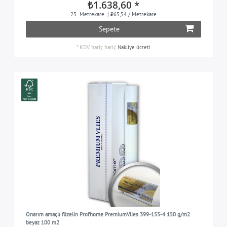
₺1.638,60 *
25
Metrekare
| ₺65,54 / Metrekare
Sepete
*
KDV hariç
hariç
Nakliye ücreti
Onarım amaçlı flizelin Profhome PremiumVlies 399-155-4 150 g/m2
beyaz 100 m2