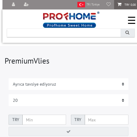
TRY 0,00
TR | Türkiye
☰
PremiumVlies
TRY
TRY