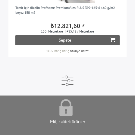
Tamir için flizelin Profhome PremiumVlies PLUS 399-165-6 160 g/m2
beyaz 150 m2
₺12.821,60 *
150
Metrekare
| ₺85,48 / Metrekare
Sepete
*
KDV hariç
hariç
Nakliye ücreti
Elit, kaliteli ürünler