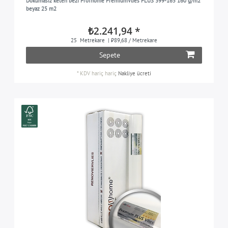
Dokumasız keten bezi Profhome PremiumVlies PLUS 399-165 160 g/m2
beyaz 25 m2
₺2.241,94 *
25
Metrekare
| ₺89,68 / Metrekare
Sepete
*
KDV hariç
hariç
Nakliye ücreti