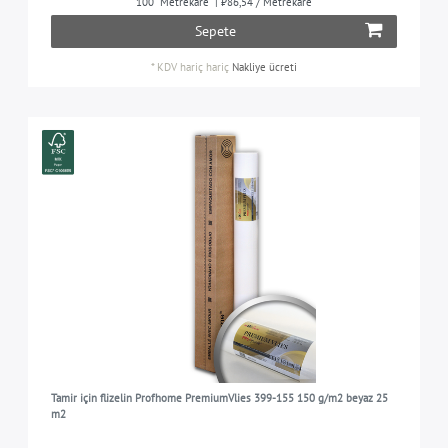
100
Metrekare
| ₺86,54 / Metrekare
Sepete
PROFhome
5
RULO BOYUTU
*
KDV hariç
hariç
Nakliye ücreti
PROFhome ()
5
1,00 m x 25,00 m = 25,00 m2
5
SOLMAYA KARŞI DIRENÇLI
İyi bir ışık direncine sahip
5
YÜZEY
pürüzsüz
5
KULLANIM IÇIN AYRILMIŞ
oturma odasında, yatak odasında, mutfakta, çocuk
5
odasında, koridorda vb.
Tamir için flizelin Profhome PremiumVlies 399-155 150 g/m2 beyaz 25
m2