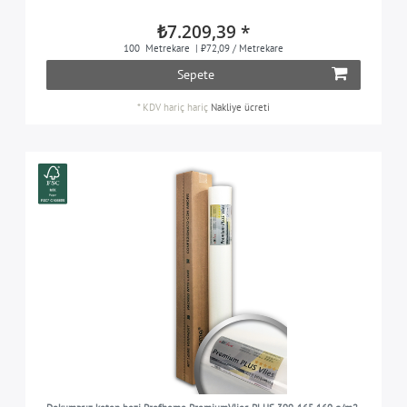
₺7.209,39 *
100
Metrekare
| ₺72,09 / Metrekare
Sepete
*
KDV hariç
hariç
Nakliye ücreti