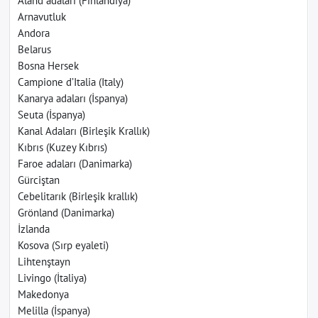
Aland adaları (Finlandiya)
Arnavutluk
Andora
Belarus
Bosna Hersek
Campione d’Italia (Italy)
Kanarya adaları (İspanya)
Seuta (İspanya)
Kanal Adaları (Birleşik Krallık)
Kıbrıs (Kuzey Kıbrıs)
Faroe adaları (Danimarka)
Gürciştan
Cebelitarık (Birleşik krallık)
Grönland (Danimarka)
İzlanda
Kosova (Sırp eyaleti)
Lihtenştayn
Livingo (İtaliya)
Makedonya
Melilla (İspanya)