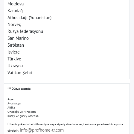
Moldova
Karadağ
Athos dağı (Yunanistan)
Norveç
Rusya federasyonu
San Marino
Sırbistan
İsviçre
Türkiye
Ukrayna
Vatikan Şehri
*** Dünya çapında
Asya
Avustralya
Afrika
Ortadoğu ve Hindistan
Kuzey ve güney Amerika
Ülkeniz yukarıda belirtilmemişse veya sipariş sürecinde seçilemiyorsa şu adrese bir e-posta
info@profhome-tr.com
gönderin: