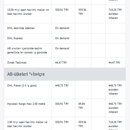
13,00 m’yi aşan hacimli mallar ve
358,91 TRY
359,36
718,28 TRY
özel hacimli ürünler
TRY
eurodan
itibaren
DHL teslimde ödemeli
On demand
DHL Express
On demand
AB sınırları içerisinde teslim
On demand
genellikle bir sonraki iş gününde
Örnek Teslimatı
44,47 TRY
44,47 TRY
AB-ülkeleri *+İsviçre
DHL Paket (2-5 iş günü)
448,75 TRY
448,75 TRY
eurodan
itibaren
Havaleli Kargo max 2.00 metre
358,91 TRY
89,84
448,75 TRY
TRY
eurodan
itibaren
2.00 m’yi aşan hacimli mallar ve
358,91 TRY
359,36
718,28 TRY
özel hacimli ürünler
TRY
eurodan