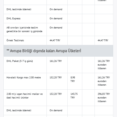
itibaren
DHL teslimde ödemeli
On demand
DHL Express
On demand
AB sınırları içerisinde teslim
On demand
genellikle bir sonraki iş gününde
Örnek Teslimatı
44,47 TRY
44,47 TRY
** Avrupa Birliği dışında kalan Avrupa Ülkelerİ
DHL Paket (5-7 iş günü)
161,26 TRY
161,26 TRY
eurodan
itibaren
Havaleli Kargo max 2.00 metre
152,28 TRY
8,98
161,26 TRY
TRY
eurodan
itibaren
2.00 m’yi aşan hacimli mallar ve
152,28 TRY
143,75
296,03 TRY
özel hacimli ürünler
TRY
eurodan
itibaren
DHL teslimde ödemeli
On demand