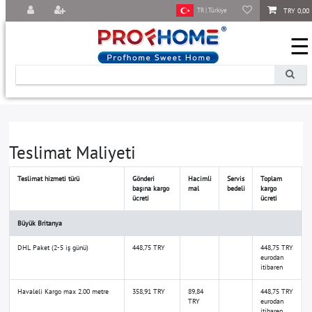
TRY 0,00
TR | Türkiye
☰
Teslimat Maliyeti
Teslimat hizmeti türü
Gönderi
Hacimli
Servis
Toplam
başına kargo
mal
bedeli
kargo
ücreti
ücreti
Büyük Britanya
DHL Paket (2-5 iş günü)
448,75 TRY
448,75 TRY
eurodan
itibaren
Havaleli Kargo max 2.00 metre
358,91 TRY
89,84
448,75 TRY
TRY
eurodan
itibaren