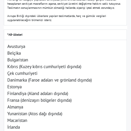
hesaplanan sevkiyat masraflarını aşarsa, sevkiyat ücretini değiştirme hakkını saklı tutuyoruz.
Teslimatın sonuçlanmasının mümkün olmadığı hallerde, siparişi iptal etmek zorundayız.
Avrupa Birliği dışındaki ülkerlere yapılan teslimatlarda, harç ve gümrük vergileri
uygulanabileceğini bilmenizi isteriz.
*AB-ülkeleri
Avusturya
Belçika
Bulgaristan
Kıbrıs (Kuzey kıbrıs cumhuriyeti dışında)
Çek cumhuriyeti
Danimarka (Faroe adaları ve grönland dışında)
Estonya
Finlandiya (Aland adaları dışında)
Fransa (denizaşırı bölgeler dışında)
Almanya
Yunanistan (Atos dağı dışında)
Macaristan
İrlanda