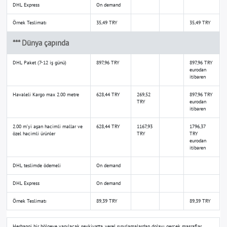
DHL Express
On demand
Örnek Teslimatı
35,49 TRY
35,49 TRY
*** Dünya çapında
DHL Paket (7-12 iş günü)
897,96 TRY
897,96 TRY
eurodan
itibaren
Havaleli Kargo max 2.00 metre
628,44 TRY
269,52
897,96 TRY
TRY
eurodan
itibaren
2.00 m’yi aşan hacimli mallar ve
628,44 TRY
1167,93
1796,37
özel hacimli ürünler
TRY
TRY
eurodan
itibaren
DHL teslimde ödemeli
On demand
DHL Express
On demand
Örnek Teslimatı
89,39 TRY
89,39 TRY
Herhangi bir bölgeye yapılacak sevkiyatta, yerel sınırlamalardan dolayı gerçek masraflar