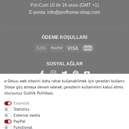
Pzt-Cum 10 ile 16 arası (GMT +1)
Е-posta: info@profhome-shop.com
ÖDEME KOŞULLARI
SOSYAL AĞLAR
e-Delux, web sitesini daha rahat kullanabilmek için çerezleri kullanır.
Siteye göz atmaya devam ederek, çerezlerin kullanìmìnì kabul etmis
olursunuz.
Gizlilik Politikası
.
© Copyright 2022 | e-Delux GmbH
Essential
Statistics
External media
PayPal
Functional