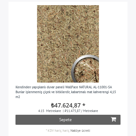
Kendinden yapışkanlı duvar paneli WallFace NATURAL AL-11001-SA
Bunlar işlenmemiş çiçek ve bitkilerdir, kabartmalı mat kahverengi 4,15
m2
₺47.624,87 *
4.15
Metrekare
| ₺11.475,87 / Metrekare
Sepete
*
KDV hariç
hariç
Nakliye ücreti