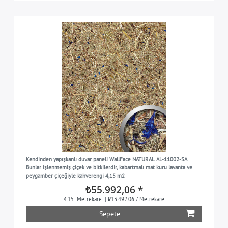
Kendinden yapışkanlı duvar paneli WallFace NATURAL AL-11002-SA
Bunlar işlenmemiş çiçek ve bitkilerdir, kabartmalı mat kuru lavanta ve
peygamber çiçeğiyle kahverengi 4,15 m2
₺55.992,06 *
4.15
Metrekare
| ₺13.492,06 / Metrekare
Sepete