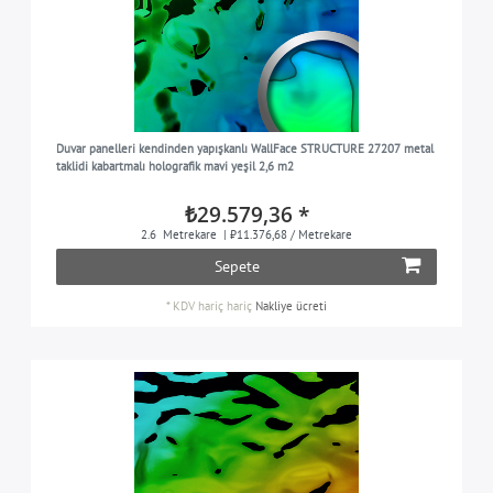
Duvar panelleri kendinden yapışkanlı WallFace STRUCTURE 27207 metal
taklidi kabartmalı holografik mavi yeşil 2,6 m2
₺29.579,36 *
2.6
Metrekare
| ₺11.376,68 / Metrekare
Sepete
*
KDV hariç
hariç
Nakliye ücreti