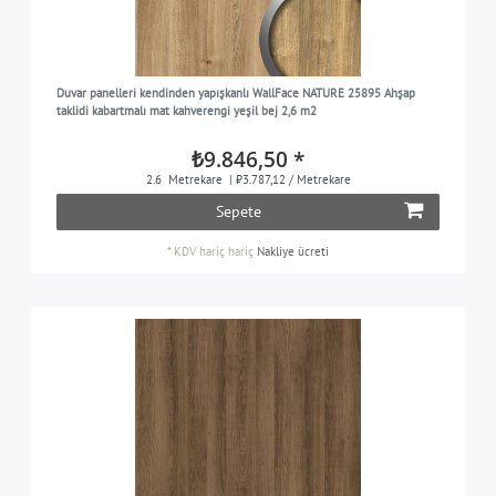
Duvar panelleri kendinden yapışkanlı WallFace NATURE 25895 Ahşap
taklidi kabartmalı mat kahverengi yeşil bej 2,6 m2
₺9.846,50 *
2.6
Metrekare
| ₺3.787,12 / Metrekare
Sepete
*
KDV hariç
hariç
Nakliye ücreti