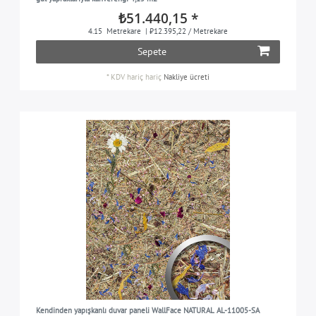
₺51.440,15 *
4.15
Metrekare
| ₺12.395,22 / Metrekare
Sepete
*
KDV hariç
hariç
Nakliye ücreti
Kendinden yapışkanlı duvar paneli WallFace NATURAL AL-11005-SA