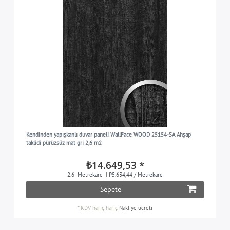
Kendinden yapışkanlı duvar paneli WallFace WOOD 25154-SA Ahşap
taklidi pürüzsüz mat gri 2,6 m2
₺14.649,53 *
2.6
Metrekare
| ₺5.634,44 / Metrekare
Sepete
*
KDV hariç
hariç
Nakliye ücreti