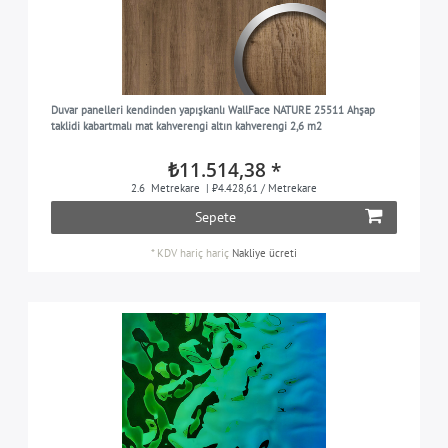
Duvar panelleri kendinden yapışkanlı WallFace NATURE 25511 Ahşap
taklidi kabartmalı mat kahverengi altın kahverengi 2,6 m2
₺11.514,38 *
2.6
Metrekare
| ₺4.428,61 / Metrekare
Sepete
*
KDV hariç
hariç
Nakliye ücreti