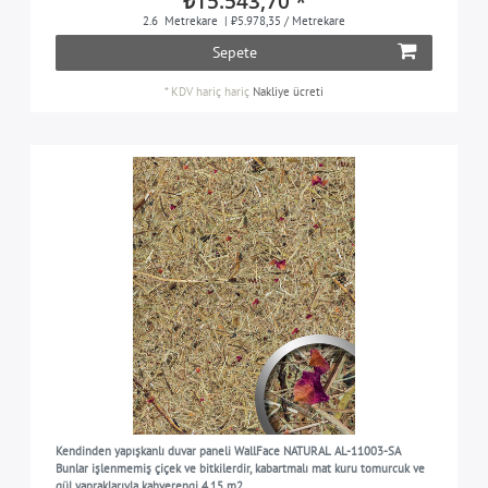
₺15.543,70 *
2.6
Metrekare
| ₺5.978,35 / Metrekare
Sepete
*
KDV hariç
hariç
Nakliye ücreti
Kendinden yapışkanlı duvar paneli WallFace NATURAL AL-11003-SA
Bunlar işlenmemiş çiçek ve bitkilerdir, kabartmalı mat kuru tomurcuk ve
gül yapraklarıyla kahverengi 4,15 m2