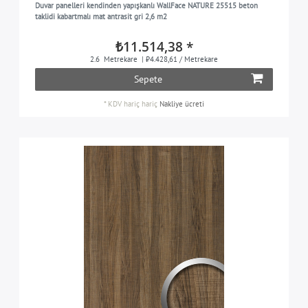
Duvar panelleri kendinden yapışkanlı WallFace NATURE 25515 beton
taklidi kabartmalı mat antrasit gri 2,6 m2
₺11.514,38 *
2.6
Metrekare
| ₺4.428,61 / Metrekare
Sepete
*
KDV hariç
hariç
Nakliye ücreti