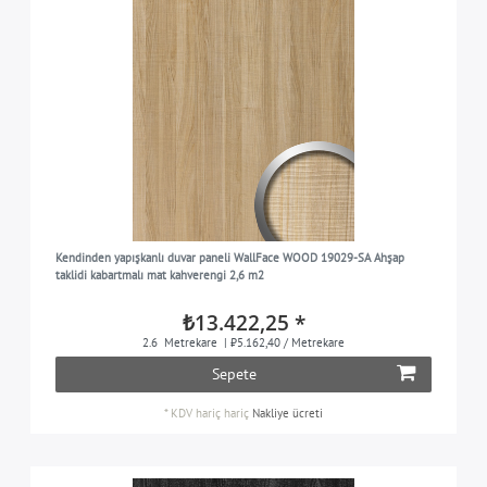
Kendinden yapışkanlı duvar paneli WallFace WOOD 19029-SA Ahşap
taklidi kabartmalı mat kahverengi 2,6 m2
₺13.422,25 *
2.6
Metrekare
| ₺5.162,40 / Metrekare
Sepete
*
KDV hariç
hariç
Nakliye ücreti