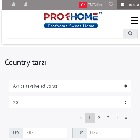
TRY 0,00
TR | Türkiye
☰
Country tarzı
1
2
3
TRY
TRY