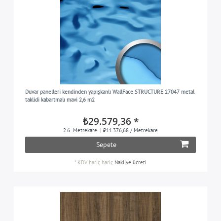
Duvar panelleri kendinden yapışkanlı WallFace STRUCTURE 27047 metal
taklidi kabartmalı mavi 2,6 m2
₺29.579,36 *
2.6
Metrekare
| ₺11.376,68 / Metrekare
Sepete
*
KDV hariç
hariç
Nakliye ücreti