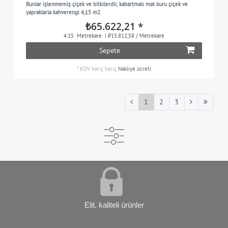
Bunlar işlenmemiş çiçek ve bitkilerdir, kabartmalı mat kuru çiçek ve
yapraklarla kahverengi 4,15 m2
₺65.622,21 *
4.15
Metrekare
| ₺15.812,58 / Metrekare
Sepete
*
KDV hariç
hariç
Nakliye ücreti
1
2
3
Elit, kaliteli ürünler