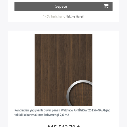
Sepete
*
KDV hariç
hariç
Nakliye ücreti
Kendinden yapışkanlı duvar paneli WallFace ANTİGRAV 25156-NA Ahşap
taklidi kabartmalı mat kahverengi 2,6 m2