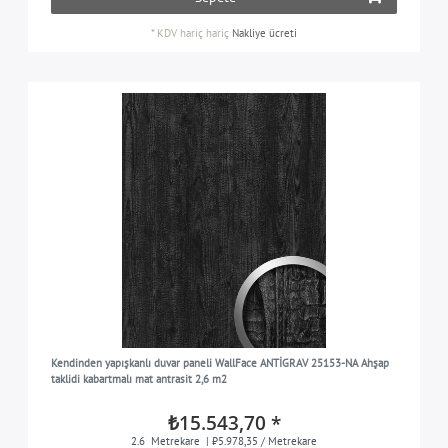
*
KDV hariç
hariç
Nakliye ücreti
Kendinden yapışkanlı duvar paneli WallFace ANTİGRAV 25153-NA Ahşap
taklidi kabartmalı mat antrasit 2,6 m2
₺15.543,70 *
2.6
Metrekare
| ₺5.978,35 / Metrekare