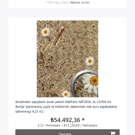
*
KDV hariç
hariç
Nakliye ücreti
Kendinden yapışkanlı duvar paneli WallFace NATURAL AL-11004-SA
Bunlar işlenmemiş çiçek ve bitkilerdir, kabartmalı mat kuru papatyalarla
kahverengi 4,15 m2
₺54.492,36 *
4.15
Metrekare
| ₺13.130,69 / Metrekare
Sepete