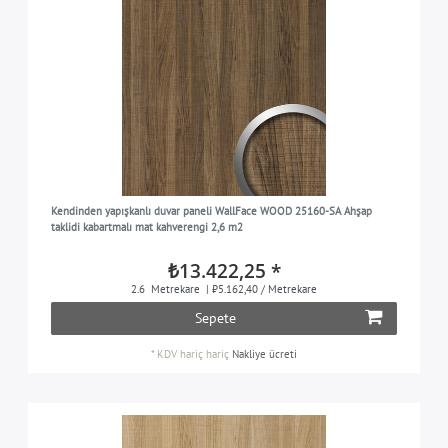
Kendinden yapışkanlı duvar paneli WallFace WOOD 25160-SA Ahşap
taklidi kabartmalı mat kahverengi 2,6 m2
₺13.422,25 *
2.6
Metrekare
| ₺5.162,40 / Metrekare
Sepete
*
KDV hariç
hariç
Nakliye ücreti