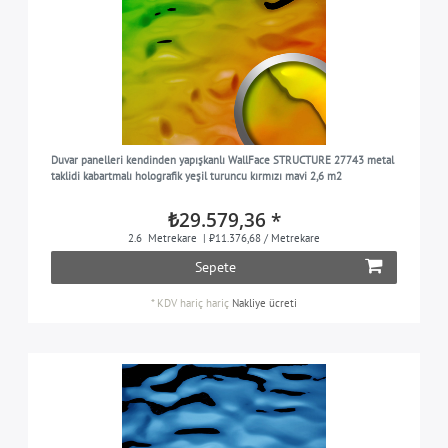
Duvar panelleri kendinden yapışkanlı WallFace STRUCTURE 27743 metal
taklidi kabartmalı holografik yeşil turuncu kırmızı mavi 2,6 m2
₺29.579,36 *
2.6
Metrekare
| ₺11.376,68 / Metrekare
Sepete
*
KDV hariç
hariç
Nakliye ücreti