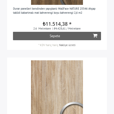
Duvar panelleri kendinden yapışkanlı WallFace NATURE 25546 Ahşap
taklidi kabartmalı mat kahverengi koyu kahverengi 2,6 m2
₺11.514,38 *
2.6
Metrekare
| ₺4.428,61 / Metrekare
Sepete
*
KDV hariç
hariç
Nakliye ücreti