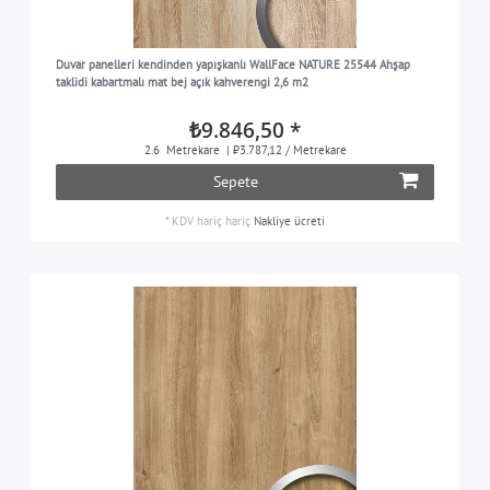
Duvar panelleri kendinden yapışkanlı WallFace NATURE 25544 Ahşap
taklidi kabartmalı mat bej açık kahverengi 2,6 m2
₺9.846,50 *
2.6
Metrekare
| ₺3.787,12 / Metrekare
Sepete
*
KDV hariç
hariç
Nakliye ücreti