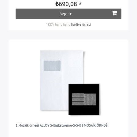
₺690,08 *
Sepete
*
KDV hariç
hariç
Nakliye ücreti
1 Mozaik örneği ALLOY S-Basketweave-S-S-B | MOSAİK ÖRNEĞİ