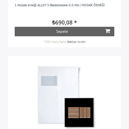
1 Mozaik örneği ALLOY S-Basketweave-S-S-MA | MOSAİK ÖRNEĞİ
₺690,08 *
Sepete
*
KDV hariç
hariç
Nakliye ücreti