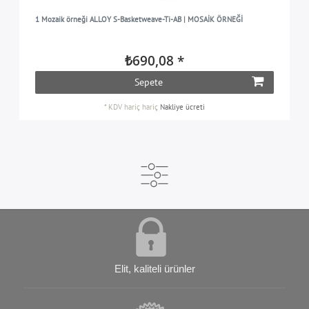
1 Mozaik örneği ALLOY S-Basketweave-Ti-AB | MOSAİK ÖRNEĞİ
₺690,08 *
Sepete
*
KDV hariç
hariç
Nakliye ücreti
Elit, kaliteli ürünler