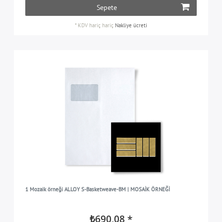
Sepete
*
KDV hariç
hariç
Nakliye ücreti
1 Mozaik örneği ALLOY S-Basketweave-BM | MOSAİK ÖRNEĞİ
₺690,08 *