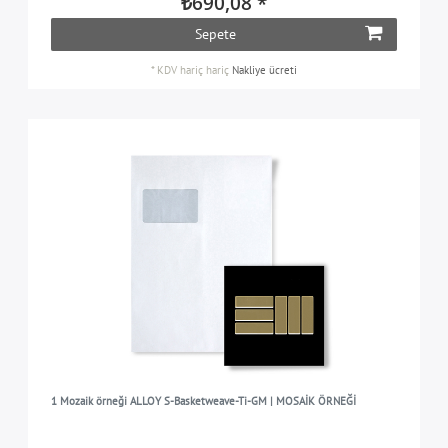
₺690,08 *
Sepete
*
KDV hariç
hariç
Nakliye ücreti
1 Mozaik örneği ALLOY S-Basketweave-Ti-GM | MOSAİK ÖRNEĞİ