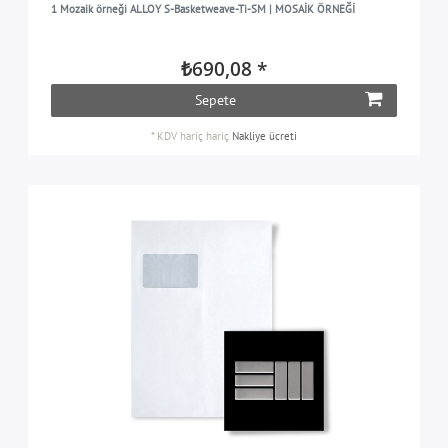
1 Mozaik örneği ALLOY S-Basketweave-Ti-SM | MOSAİK ÖRNEĞİ
₺690,08 *
Sepete
*
KDV hariç
hariç
Nakliye ücreti