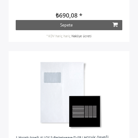
₺690,08 *
Sepete
*
KDV hariç
hariç
Nakliye ücreti
1 Mozaik örneği ALLOY S-Basketweave-Ti-SB | MOSAİK ÖRNEĞİ