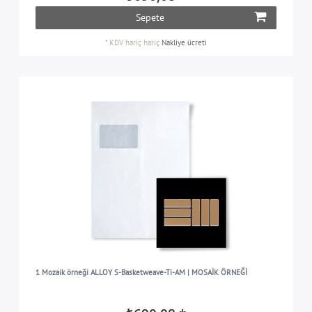
Sepete
*
KDV hariç
hariç
Nakliye ücreti
1 Mozaik örneği ALLOY S-Basketweave-Ti-AM | MOSAİK ÖRNEĞİ