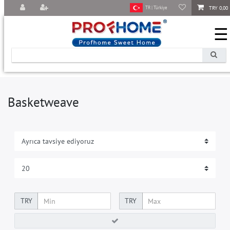
TRY 0,00
TR | Türkiye
☰
Basketweave
TRY
TRY