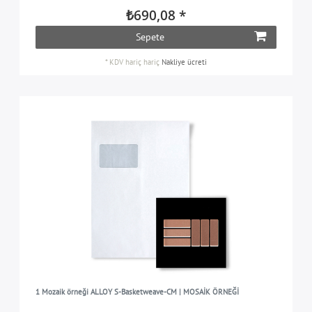
₺690,08 *
Sepete
*
KDV hariç
hariç
Nakliye ücreti
1 Mozaik örneği ALLOY S-Basketweave-CM | MOSAİK ÖRNEĞİ