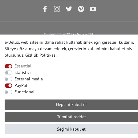
© Copyright 2022 | e-Delux GmbH
e-Delux, web sitesini daha rahat kullanabilmek için çerezleri kullanır.
Siteye göz atmaya devam ederek, çerezlerin kullanìmìnì kabul etmis
olursunuz.
Gizlilik Politikası
.
Essential
Statistics
External media
PayPal
Functional
Hepsini kabul et
Tümünü reddet
Seçimi kabul et