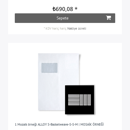
₺690,08 *
Sepete
*
KDV hariç
hariç
Nakliye ücreti
1 Mozaik örneği ALLOY S-Basketweave-S-S-M | MOSAİK ÖRNEĞİ