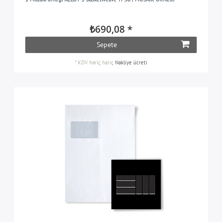
₺690,08 *
Sepete
*
KDV hariç
hariç
Nakliye ücreti