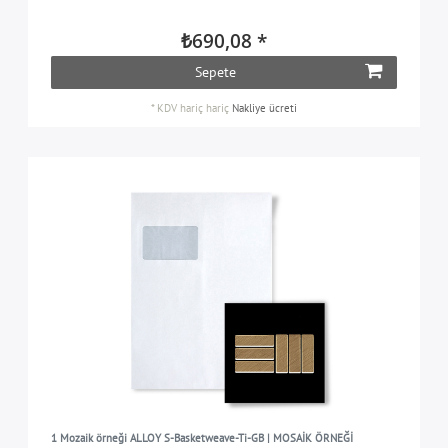
₺690,08 *
Sepete
*
KDV hariç
hariç
Nakliye ücreti
1 Mozaik örneği ALLOY S-Basketweave-Ti-GB | MOSAİK ÖRNEĞİ