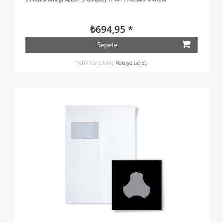
₺694,95 *
Sepete
*
KDV hariç
hariç
Nakliye ücreti