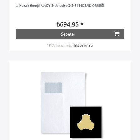
1 Mozaik örneği ALLOY S-Ubiquity-S-S-B | MOSAİK ÖRNEĞİ
₺694,95 *
Sepete
*
KDV hariç
hariç
Nakliye ücreti