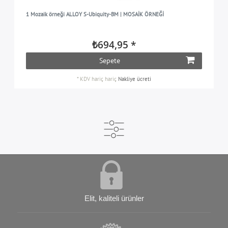
1 Mozaik örneği ALLOY S-Ubiquity-BM | MOSAİK ÖRNEĞİ
₺694,95 *
Sepete
*
KDV hariç
hariç
Nakliye ücreti
Elit, kaliteli ürünler