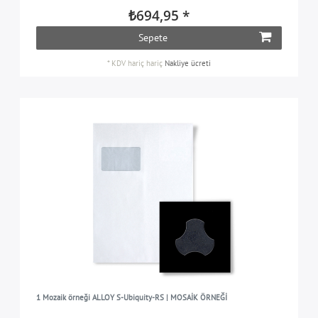
₺694,95 *
Sepete
*
KDV hariç
hariç
Nakliye ücreti
1 Mozaik örneği ALLOY S-Ubiquity-RS | MOSAİK ÖRNEĞİ