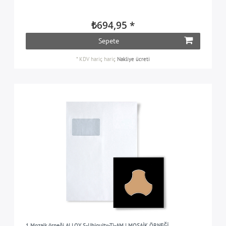
₺694,95 *
Sepete
*
KDV hariç
hariç
Nakliye ücreti
1 Mozaik örneği ALLOY S-Ubiquity-Ti-AM | MOSAİK ÖRNEĞİ