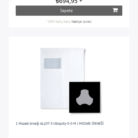
₺694,95 *
Sepete
*
KDV hariç
hariç
Nakliye ücreti
1 Mozaik örneği ALLOY S-Ubiquity-S-S-M | MOSAİK ÖRNEĞİ