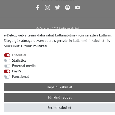
© Copyright 2022 | e-Delux GmbH
e-Delux, web sitesini daha rahat kullanabilmek için çerezleri kullanır.
Siteye göz atmaya devam ederek, çerezlerin kullanìmìnì kabul etmis
olursunuz.
Gizlilik Politikası
.
Essential
Statistics
External media
PayPal
Functional
Hepsini kabul et
Tümünü reddet
Seçimi kabul et