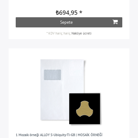
₺694,95 *
Sepete
*
KDV hariç
hariç
Nakliye ücreti
1 Mozaik örneği ALLOY S-Ubiquity-Ti-GB | MOSAİK ÖRNEĞİ