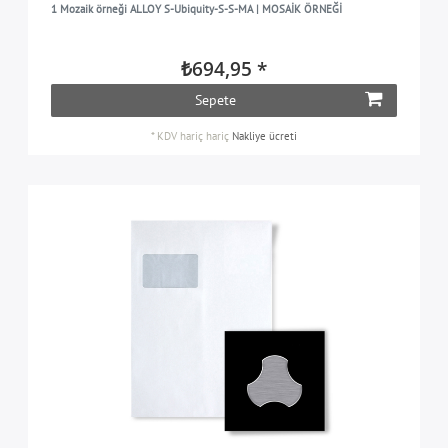
1 Mozaik örneği ALLOY S-Ubiquity-S-S-MA | MOSAİK ÖRNEĞİ
₺694,95 *
Sepete
*
KDV hariç
hariç
Nakliye ücreti