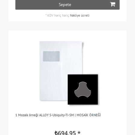
Sepete
*
KDV hariç
hariç
Nakliye ücreti
1 Mozaik örneği ALLOY S-Ubiquity-Ti-SM | MOSAİK ÖRNEĞİ
₺694,95 *