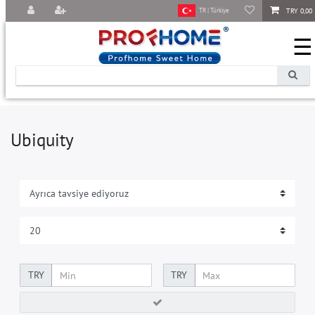
TRY 0,00
TR | Türkiye
☰
Ubiquity
TRY
TRY