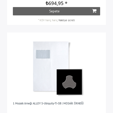
₺694,95 *
Sepete
*
KDV hariç
hariç
Nakliye ücreti
1 Mozaik örneği ALLOY S-Ubiquity-Ti-SB | MOSAİK ÖRNEĞİ