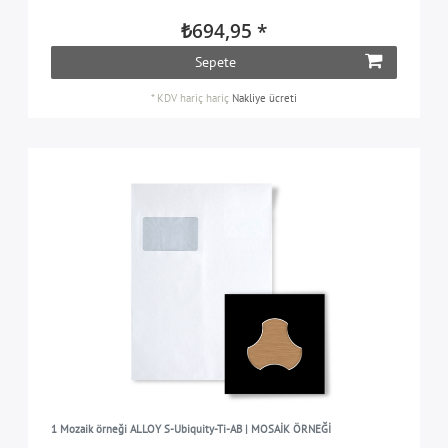
₺694,95 *
Sepete
*
KDV hariç
hariç
Nakliye ücreti
1 Mozaik örneği ALLOY S-Ubiquity-Ti-AB | MOSAİK ÖRNEĞİ