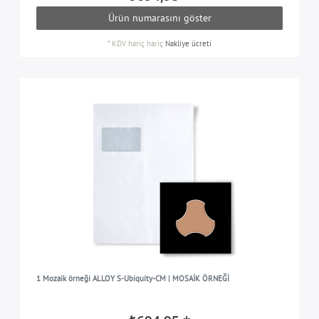
Ürün numarasını göster
*
KDV hariç
hariç
Nakliye ücreti
1 Mozaik örneği ALLOY S-Ubiquity-CM | MOSAİK ÖRNEĞİ