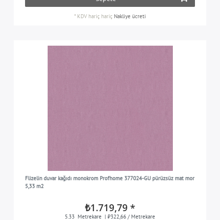
*
KDV hariç
hariç
Nakliye ücreti
Flizelin duvar kağıdı monokrom Profhome 377024-GU pürüzsüz mat mor
5,33 m2
₺1.719,79 *
5.33
Metrekare
| ₺322,66 / Metrekare