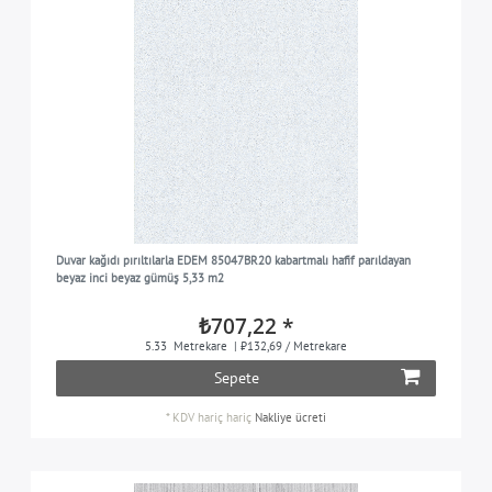
Duvar kağıdı pırıltılarla EDEM 85047BR20 kabartmalı hafif parıldayan
beyaz inci beyaz gümüş 5,33 m2
₺707,22 *
5.33
Metrekare
| ₺132,69 / Metrekare
Sepete
*
KDV hariç
hariç
Nakliye ücreti