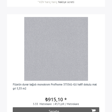
*
KDV hariç
hariç
Nakliye ücreti
Flizelin duvar kağıdı monokrom Profhome 375561-GU hafif dokulu mat
gri 5,33 m2
₺915,10 *
5.33
Metrekare
| ₺171,69 / Metrekare
Sepete