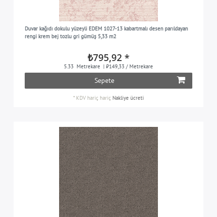
Duvar kağıdı dokulu yüzeyli EDEM 1027-13 kabartmalı desen parıldayan
rengi krem bej tozlu gri gümüş 5,33 m2
₺795,92 *
5.33
Metrekare
| ₺149,33 / Metrekare
Sepete
*
KDV hariç
hariç
Nakliye ücreti