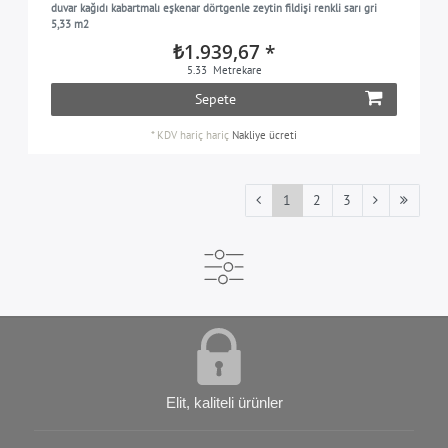
duvar kağıdı kabartmalı eşkenar dörtgenle zeytin fildişi renkli sarı gri
5,33 m2
₺1.939,67 *
5.33
Metrekare
Sepete
*
KDV hariç
hariç
Nakliye ücreti
1
2
3
Elit, kaliteli ürünler