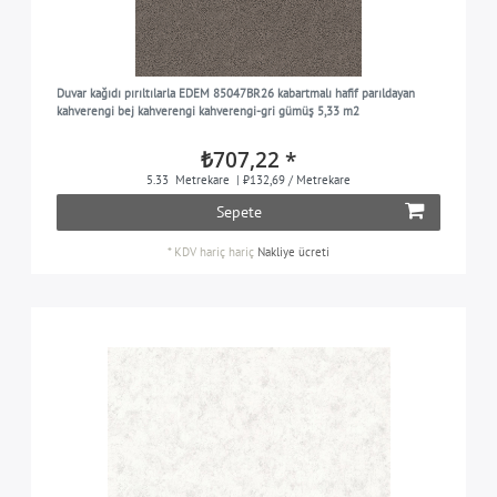
Duvar kağıdı pırıltılarla EDEM 85047BR26 kabartmalı hafif parıldayan
kahverengi bej kahverengi kahverengi-gri gümüş 5,33 m2
₺707,22 *
5.33
Metrekare
| ₺132,69 / Metrekare
Sepete
*
KDV hariç
hariç
Nakliye ücreti