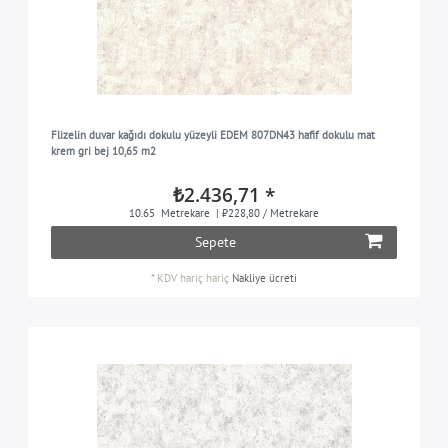
Flizelin duvar kağıdı dokulu yüzeyli EDEM 807DN43 hafif dokulu mat
krem gri bej 10,65 m2
₺2.436,71 *
10.65
Metrekare
| ₺228,80 / Metrekare
Sepete
*
KDV hariç
hariç
Nakliye ücreti