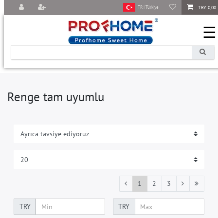
TRY 0,00
TR | Türkiye
☰
Renge tam uyumlu
1
2
3
TRY
TRY