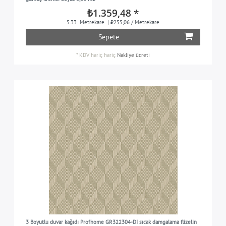
₺1.359,48 *
5.33
Metrekare
| ₺255,06 / Metrekare
Sepete
*
KDV hariç
hariç
Nakliye ücreti
3 Boyutlu duvar kağıdı Profhome GR322304-DI sıcak damgalama flizelin