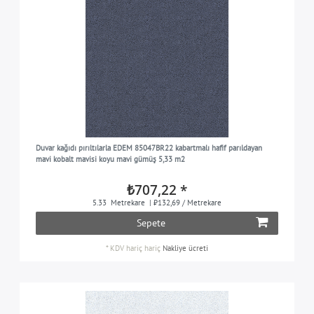
Duvar kağıdı pırıltılarla EDEM 85047BR22 kabartmalı hafif parıldayan
mavi kobalt mavisi koyu mavi gümüş 5,33 m2
₺707,22 *
5.33
Metrekare
| ₺132,69 / Metrekare
Sepete
*
KDV hariç
hariç
Nakliye ücreti