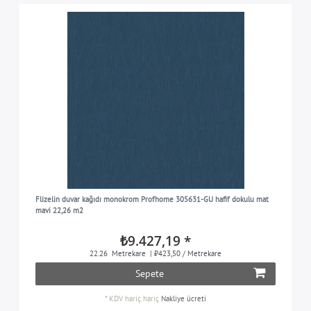
Flizelin duvar kağıdı monokrom Profhome 305631-GU hafif dokulu mat
mavi 22,26 m2
₺9.427,19 *
22.26
Metrekare
| ₺423,50 / Metrekare
Sepete
*
KDV hariç
hariç
Nakliye ücreti