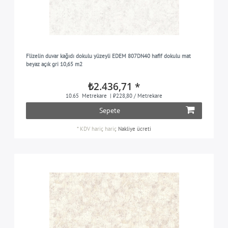
Flizelin duvar kağıdı dokulu yüzeyli EDEM 807DN40 hafif dokulu mat
beyaz açık gri 10,65 m2
₺2.436,71 *
10.65
Metrekare
| ₺228,80 / Metrekare
Sepete
*
KDV hariç
hariç
Nakliye ücreti