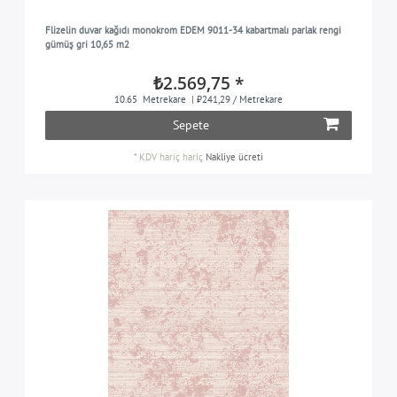
beyaz
5
Flizelin duvar kağıdı monokrom EDEM 9011-34 kabartmalı parlak rengi
gri ipek renkli
12
gümüş gri 10,65 m2
gümüş
35
₺2.569,75 *
güvercin mavisi
3
10.65
Metrekare
| ₺241,29 / Metrekare
gri kahverengi
Sepete
6
beyaz
15
*
KDV hariç
hariç
Nakliye ücreti