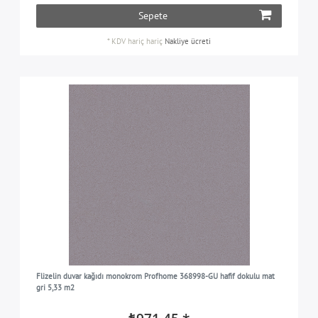
Sepete
*
KDV hariç
hariç
Nakliye ücreti
Flizelin duvar kağıdı monokrom Profhome 368998-GU hafif dokulu mat
gri 5,33 m2