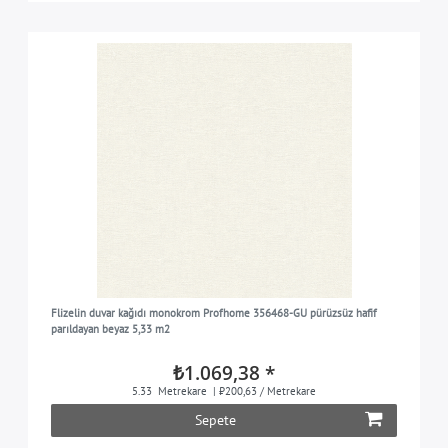
Flizelin duvar kağıdı monokrom Profhome 356468-GU pürüzsüz hafif
parıldayan beyaz 5,33 m2
₺1.069,38 *
5.33
Metrekare
| ₺200,63 / Metrekare
Sepete