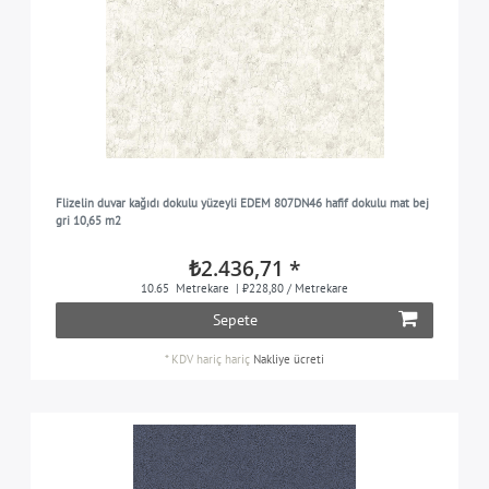
Flizelin duvar kağıdı dokulu yüzeyli EDEM 807DN46 hafif dokulu mat bej
gri 10,65 m2
₺2.436,71 *
10.65
Metrekare
| ₺228,80 / Metrekare
Sepete
*
KDV hariç
hariç
Nakliye ücreti