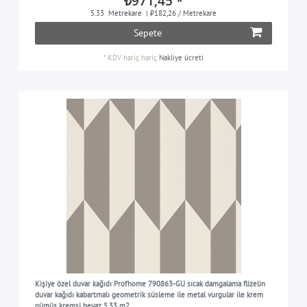
₺971,45 *
5.33
Metrekare
| ₺182,26 / Metrekare
Sepete
*
KDV hariç
hariç
Nakliye ücreti
Kişiye özel duvar kağıdı Profhome 790863-GU sıcak damgalama flizelin
duvar kağıdı kabartmalı geometrik süsleme ile metal vurgular ile krem
gümüş kremsi beyaz 5,33 m2