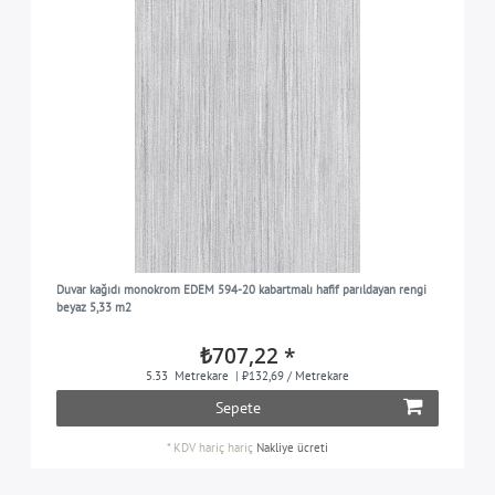
Duvar kağıdı monokrom EDEM 594-20 kabartmalı hafif parıldayan rengi
beyaz 5,33 m2
₺707,22 *
5.33
Metrekare
| ₺132,69 / Metrekare
Sepete
*
KDV hariç
hariç
Nakliye ücreti