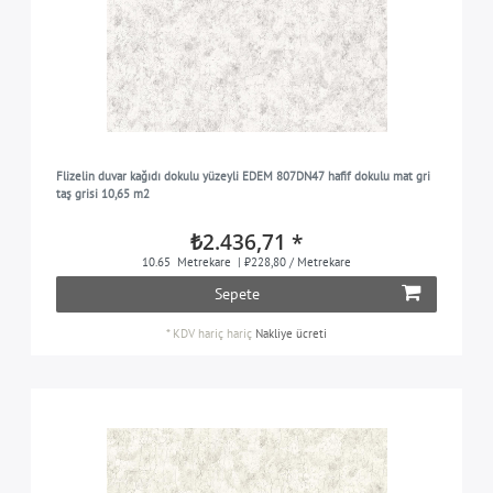
Flizelin duvar kağıdı dokulu yüzeyli EDEM 807DN47 hafif dokulu mat gri
taş grisi 10,65 m2
₺2.436,71 *
10.65
Metrekare
| ₺228,80 / Metrekare
Sepete
*
KDV hariç
hariç
Nakliye ücreti