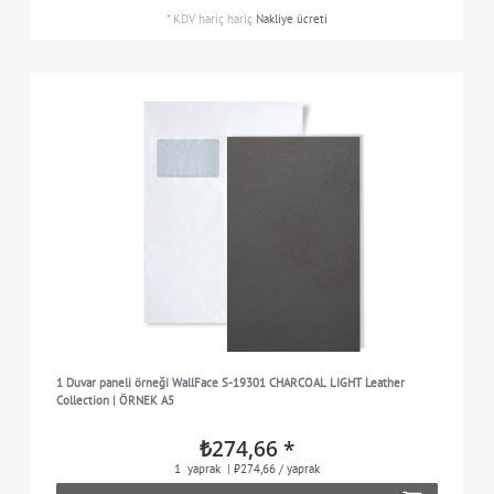
*
KDV hariç
hariç
Nakliye ücreti
1 Duvar paneli örneği WallFace S-19301 CHARCOAL LIGHT Leather
Collection | ÖRNEK A5
₺274,66 *
1
yaprak
| ₺274,66 / yaprak