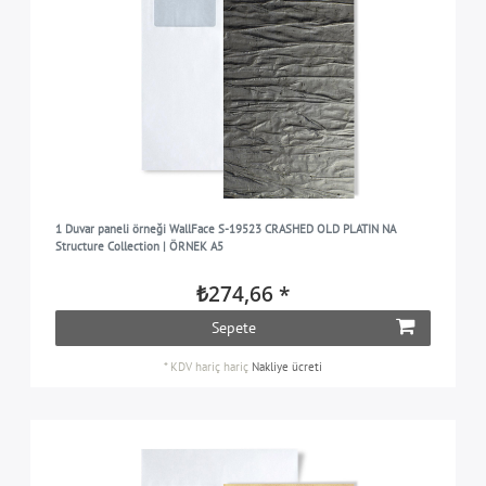
1 Duvar paneli örneği WallFace S-19523 CRASHED OLD PLATIN NA
Structure Collection | ÖRNEK A5
₺274,66 *
Sepete
*
KDV hariç
hariç
Nakliye ücreti