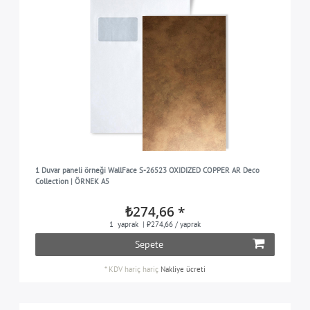
1 Duvar paneli örneği WallFace S-26523 OXIDIZED COPPER AR Deco
Collection | ÖRNEK A5
₺274,66 *
1
yaprak
| ₺274,66 / yaprak
Sepete
*
KDV hariç
hariç
Nakliye ücreti