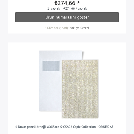
₺274,66 *
1
yaprak
| ₺274,66 / yaprak
Ürün numarasını göster
*
KDV hariç
hariç
Nakliye ücreti
1 Duvar paneli örneği WallFace S-CSA02 Capiz Collection | ÖRNEK A5