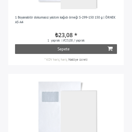
1 Boyanabilir dokumasız yalıtım kağıdı örneği S-299-150 150 g | ÖRNEK
A5-A4
₺23,08 *
1
yaprak
| ₺23,08 / yaprak
Sepete
*
KDV hariç
hariç
Nakliye ücreti