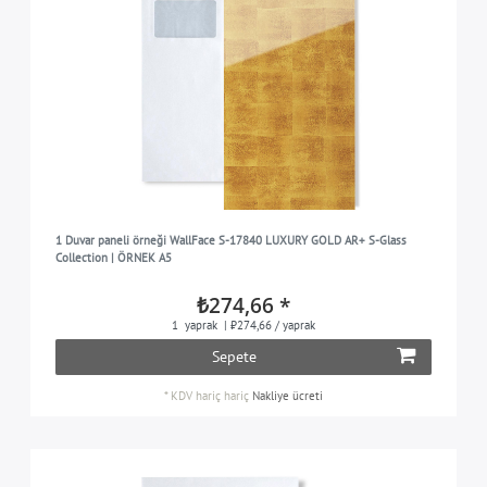
1 Duvar paneli örneği WallFace S-17840 LUXURY GOLD AR+ S-Glass
Collection | ÖRNEK A5
₺274,66 *
1
yaprak
| ₺274,66 / yaprak
Sepete
*
KDV hariç
hariç
Nakliye ücreti