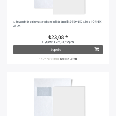
1 Boyanabilir dokumasız yalıtım kağıdı örneği S-399-150 150 g | ÖRNEK
A5-A4
₺23,08 *
1
yaprak
| ₺23,08 / yaprak
Sepete
*
KDV hariç
hariç
Nakliye ücreti