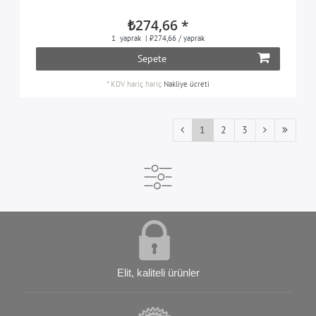
₺274,66 *
1
yaprak
| ₺274,66 / yaprak
Sepete
*
KDV hariç
hariç
Nakliye ücreti
1
2
3
Elit, kaliteli ürünler