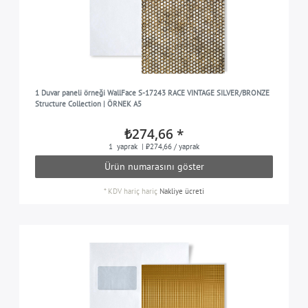
1 Duvar paneli örneği WallFace S-17243 RACE VINTAGE SILVER/BRONZE
Structure Collection | ÖRNEK A5
₺274,66 *
1
yaprak
| ₺274,66 / yaprak
Ürün numarasını göster
*
KDV hariç
hariç
Nakliye ücreti