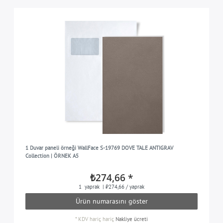
1 Duvar paneli örneği WallFace S-19769 DOVE TALE ANTIGRAV
Collection | ÖRNEK A5
₺274,66 *
1
yaprak
| ₺274,66 / yaprak
Ürün numarasını göster
*
KDV hariç
hariç
Nakliye ücreti