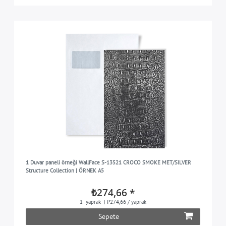
1 Duvar paneli örneği WallFace S-13521 CROCO SMOKE MET/SILVER
Structure Collection | ÖRNEK A5
₺274,66 *
1
yaprak
| ₺274,66 / yaprak
Sepete