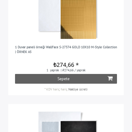
1 Duvar paneli örneği WallFace S-27374 GOLD 10X10 M-Style Collection
| ÖRNEK A5
₺274,66 *
1
yaprak
| ₺274,66 / yaprak
Sepete
*
KDV hariç
hariç
Nakliye ücreti