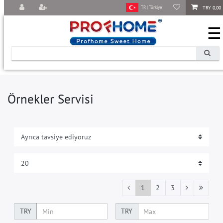
TRY 0,00
TR | Türkiye
☰
Örnekler Servisi
1
2
3
TRY
TRY