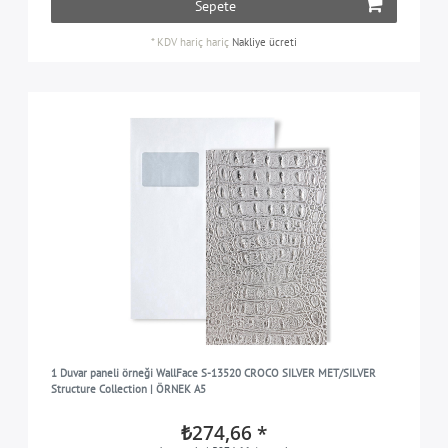
Sepete
*
KDV hariç
hariç
Nakliye ücreti
1 Duvar paneli örneği WallFace S-13520 CROCO SILVER MET/SILVER
Structure Collection | ÖRNEK A5
₺274,66 *