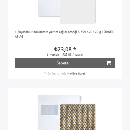
1 Boyanabilir dokumasız yalıtım kağıdı örneği S-399-120 120 g | ÖRNEK
A5-A4
₺23,08 *
1
yaprak
| ₺23,08 / yaprak
Sepete
*
KDV hariç
hariç
Nakliye ücreti