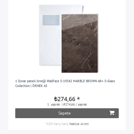
1 Duvar paneli örneği WallFace S-19342 MARBLE BROWN AR+ S-Glass
Collection | ÖRNEK A5
₺274,66 *
1
yaprak
| ₺274,66 / yaprak
Sepete
*
KDV hariç
hariç
Nakliye ücreti