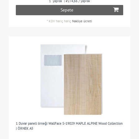
1
yaprak
| ₺274,66 / yaprak
Sepete
*
KDV hariç
hariç
Nakliye ücreti
1 Duvar paneli örneği WallFace S-19029 MAPLE ALPINE Wood Collection
| ÖRNEK A5