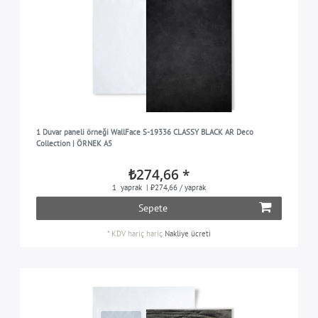
1 Duvar paneli örneği WallFace S-19336 CLASSY BLACK AR Deco
Collection | ÖRNEK A5
₺274,66 *
1
yaprak
| ₺274,66 / yaprak
Sepete
*
KDV hariç
hariç
Nakliye ücreti