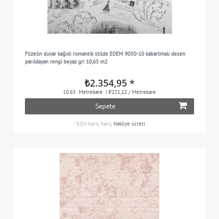
Flizelin duvar kağıdı romantik stilde EDEM 9050-10 kabartmalı desen
parıldayan rengi beyaz gri 10,65 m2
₺2.354,95 *
10.65
Metrekare
| ₺221,12 / Metrekare
Sepete
*
KDV hariç
hariç
Nakliye ücreti