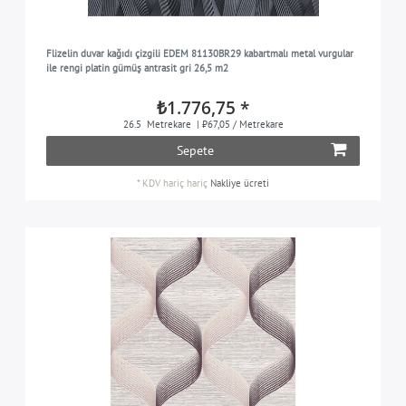
Flizelin duvar kağıdı çizgili EDEM 81130BR29 kabartmalı metal vurgular
ile rengi platin gümüş antrasit gri 26,5 m2
₺1.776,75 *
26.5
Metrekare
| ₺67,05 / Metrekare
Sepete
*
KDV hariç
hariç
Nakliye ücreti