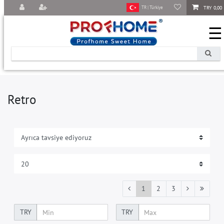
TRY 0,00
TR | Türkiye
☰
Retro
1
2
3
TRY
TRY