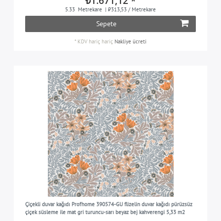
₺1.671,12 *
5.33
Metrekare
| ₺313,53 / Metrekare
Sepete
*
KDV hariç
hariç
Nakliye ücreti
Çiçekli duvar kağıdı Profhome 390574-GU flizelin duvar kağıdı pürüzsüz
çiçek süsleme ile mat gri turuncu-sarı beyaz bej kahverengi 5,33 m2