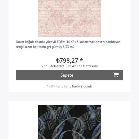
Duvar kağıdı dokulu yüzeyli EDEM 1027-13 kabartmalı desen parıldayan
rengi krem bej tozlu gri gümüş 5,33 m2
₺798,27 *
5.33
Metrekare
| ₺149,77 / Metrekare
Sepete
*
KDV hariç
hariç
Nakliye ücreti