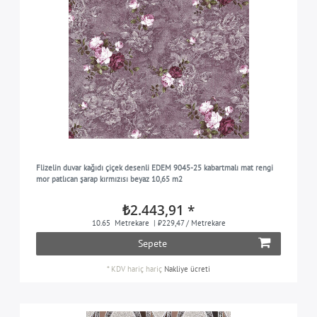
Flizelin duvar kağıdı çiçek desenli EDEM 9045-25 kabartmalı mat rengi
mor patlıcan şarap kırmızısı beyaz 10,65 m2
₺2.443,91 *
10.65
Metrekare
| ₺229,47 / Metrekare
Sepete
*
KDV hariç
hariç
Nakliye ücreti