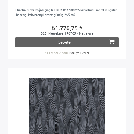
gri ipek renkli
3
Flizelin duvar kağıdı çizgili EDEM 81130BR26 kabartmalı metal vurgular
gümüş
9
ile rengi kahverengi bronz gümüş 26,5 m2
gri kahverengi
4
₺1.776,75 *
turkuaz mavisi
5
26.5
Metrekare
| ₺67,05 / Metrekare
şarap kırmızısı
Sepete
5
beyaz
23
*
KDV hariç
hariç
Nakliye ücreti