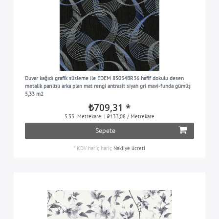
Duvar kağıdı grafik süsleme ile EDEM 85034BR36 hafif dokulu desen
metalik parıltılı arka plan mat rengi antrasit siyah gri mavi-funda gümüş
5,33 m2
₺709,31 *
5.33
Metrekare
| ₺133,08 / Metrekare
Sepete
*
KDV hariç
hariç
Nakliye ücreti