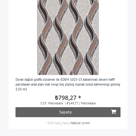
Duvar kağıdı grafik süsleme ile EDEM 1025-13 kabartmalı desen hafif
parıldayan arka plan mat rengi bej pişmiş toprak soluk kahverengi gümüş
5,33 m2
₺798,27 *
5.33
Metrekare
| ₺149,77 / Metrekare
Sepete
*
KDV hariç
hariç
Nakliye ücreti