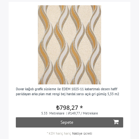
Duvar kağıdı grafik süsleme ile EDEM 1025-11 kabartmalı desen hafif
parıldayan arka plan mat rengi bej hardal sarısı açık gri gümüş 5,33 m2
₺798,27 *
5.33
Metrekare
| ₺149,77 / Metrekare
Sepete
*
KDV hariç
hariç
Nakliye ücreti