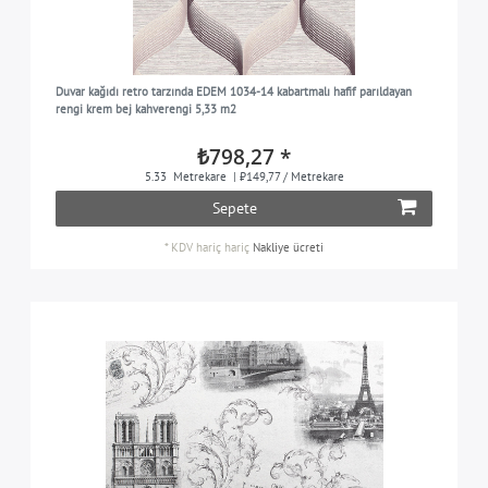
Duvar kağıdı retro tarzında EDEM 1034-14 kabartmalı hafif parıldayan
rengi krem bej kahverengi 5,33 m2
₺798,27 *
5.33
Metrekare
| ₺149,77 / Metrekare
Sepete
*
KDV hariç
hariç
Nakliye ücreti