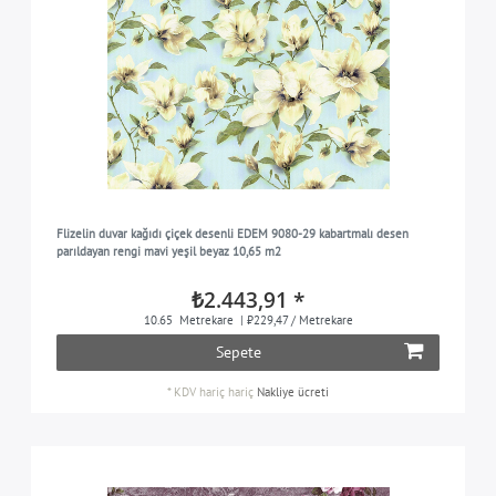
Flizelin duvar kağıdı çiçek desenli EDEM 9080-29 kabartmalı desen
parıldayan rengi mavi yeşil beyaz 10,65 m2
₺2.443,91 *
10.65
Metrekare
| ₺229,47 / Metrekare
Sepete
*
KDV hariç
hariç
Nakliye ücreti