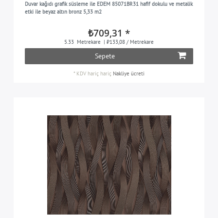
Duvar kağıdı grafik süsleme ile EDEM 85071BR31 hafif dokulu ve metalik
kahverengimsi turuncu
4
etki ile beyaz altın bronz 5,33 m2
turuncu-sarı
5
₺709,31 *
turuncu kırmızı
3
5.33
Metrekare
| ₺133,08 / Metrekare
Sepete
pastel mavi
3
pastel turuncu
9
*
KDV hariç
hariç
Nakliye ücreti
pastel turkuaz
3
pastel mor
4
mavimsi yeşil
6
pembe
11
kırmızı
6
kırmızı kahverengi
3
safran sarı
3
siyah
18