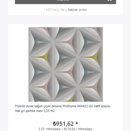
*
KDV hariç
hariç
Nakliye ücreti
Flizelin duvar kağıdı çiçek desenli Profhome 960422-GU hafif dokulu
mat gri pembe mavi 5,33 m2
₺951,62 *
5.33
Metrekare
| ₺178,54 / Metrekare