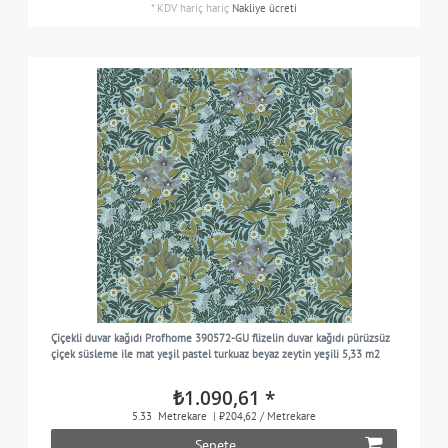
*
KDV hariç
hariç
Nakliye ücreti
Çiçekli duvar kağıdı Profhome 390572-GU flizelin duvar kağıdı pürüzsüz
çiçek süsleme ile mat yeşil pastel turkuaz beyaz zeytin yeşili 5,33 m2
₺1.090,61 *
5.33
Metrekare
| ₺204,62 / Metrekare
Sepete