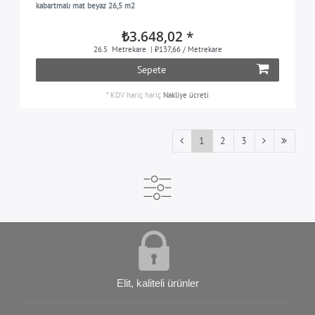
kabartmalı mat beyaz 26,5 m2
₺3.648,02 *
26.5
Metrekare
| ₺137,66 / Metrekare
Sepete
*
KDV hariç
hariç
Nakliye ücreti
1
2
3
Elit, kaliteli ürünler