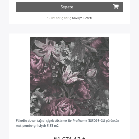
Sepete
*
KDV hariç
hariç
Nakliye ücreti
Flizelin duvar kağıdı çiçek süsleme ile Profhome 385093-GU pürüzsüz
mat pembe gri siyah 5,33 m2