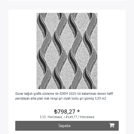
Duvar kağıdı grafik süsleme ile EDEM 1025-16 kabartmalı desen hafif
parıldayan arka plan mat rengi gri siyah tozlu gri gümüş 5,33 m2
₺798,27 *
5.33
Metrekare
| ₺149,77 / Metrekare
Sepete