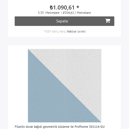
₺1.090,61 *
5.33
Metrekare
| ₺204,62 / Metrekare
Sepete
*
KDV hariç
hariç
Nakliye ücreti
Flizelin duvar kağıdı geometrik süsleme ile Profhome 561114-GU