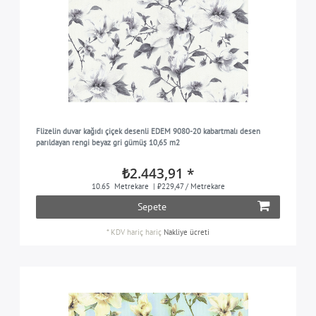
Flizelin duvar kağıdı çiçek desenli EDEM 9080-20 kabartmalı desen
parıldayan rengi beyaz gri gümüş 10,65 m2
₺2.443,91 *
10.65
Metrekare
| ₺229,47 / Metrekare
Sepete
*
KDV hariç
hariç
Nakliye ücreti