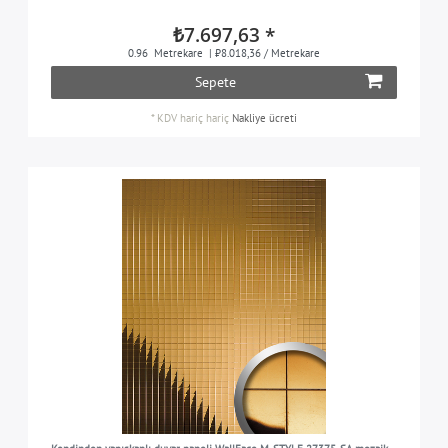
₺7.697,63 *
0.96
Metrekare
| ₺8.018,36 / Metrekare
Sepete
*
KDV hariç
hariç
Nakliye ücreti