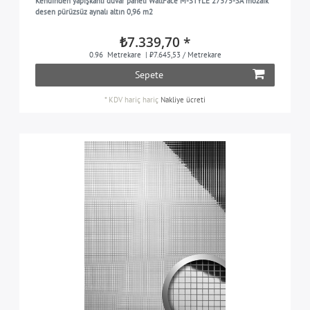
Kendinden yapışkanlı duvar paneli WallFace M-STYLE 27375-SA mozaik
desen pürüzsüz aynalı altın 0,96 m2
₺7.339,70 *
0.96
Metrekare
| ₺7.645,53 / Metrekare
Sepete
*
KDV hariç
hariç
Nakliye ücreti