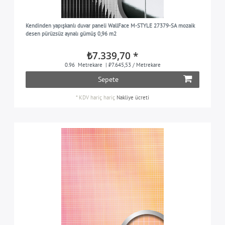
Kendinden yapışkanlı duvar paneli WallFace M-STYLE 27379-SA mozaik
desen pürüzsüz aynalı gümüş 0,96 m2
₺7.339,70 *
0.96
Metrekare
| ₺7.645,53 / Metrekare
Sepete
*
KDV hariç
hariç
Nakliye ücreti