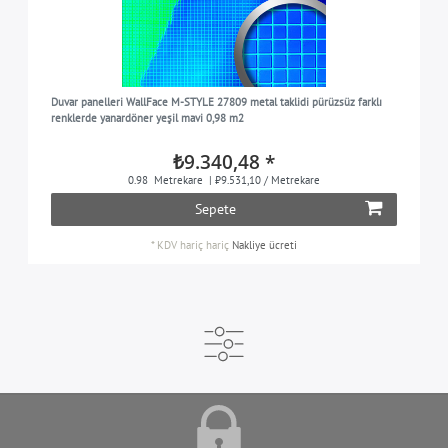
Duvar panelleri WallFace M-STYLE 27809 metal taklidi pürüzsüz farklı
renklerde yanardöner yeşil mavi 0,98 m2
₺9.340,48 *
0.98
Metrekare
| ₺9.531,10 / Metrekare
Sepete
*
KDV hariç
hariç
Nakliye ücreti