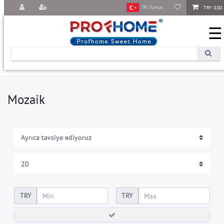
TRY 0,00
TR | Türkiye
☰
Mozaik
TRY
TRY