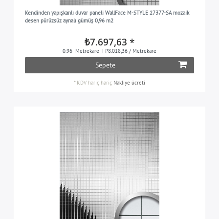
Kendinden yapışkanlı duvar paneli WallFace M-STYLE 27377-SA mozaik
desen pürüzsüz aynalı gümüş 0,96 m2
₺7.697,63 *
0.96
Metrekare
| ₺8.018,36 / Metrekare
Sepete
*
KDV hariç
hariç
Nakliye ücreti