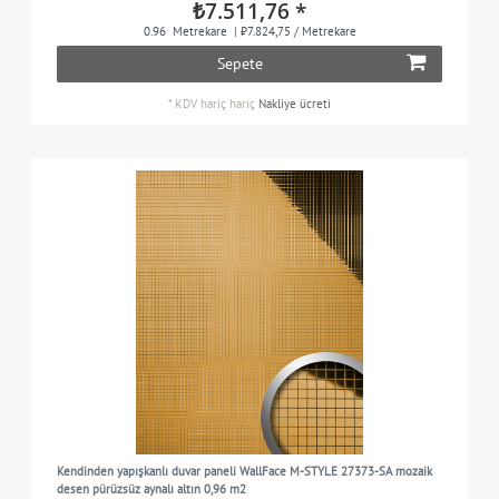
₺7.511,76 *
0.96
Metrekare
| ₺7.824,75 / Metrekare
Sepete
*
KDV hariç
hariç
Nakliye ücreti
Kendinden yapışkanlı duvar paneli WallFace M-STYLE 27373-SA mozaik
desen pürüzsüz aynalı altın 0,96 m2