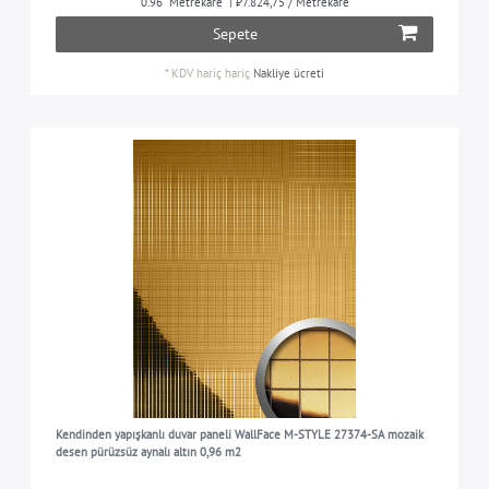
0.96
Metrekare
| ₺7.824,75 / Metrekare
Sepete
aşınma karşı düşük direnç
8
ISLAK ODALAR IÇIN UYGUNLUK
*
KDV hariç
hariç
Nakliye ücreti
Panel, ıslak odalar için kısmen uygundur:
7
ESNEKLIK
malzeme su damlaların sıçramasına karşı
hassastır.
esnek panel
8
YÜZEY MALZEMESI
Panel, ıslak odalar için uygun değildir
1
metalize film (PET), PVC içermez
8
KULLANIM IÇIN AYRILMIŞ
tüm yaşam alanlarında (oturma odası, yatak
7
odası, mutfak, banyo vb.)
oturma odasında, yatak odasında, mutfakta, çocuk
1
odasında, koridorda vb.
Kendinden yapışkanlı duvar paneli WallFace M-STYLE 27374-SA mozaik
desen pürüzsüz aynalı altın 0,96 m2