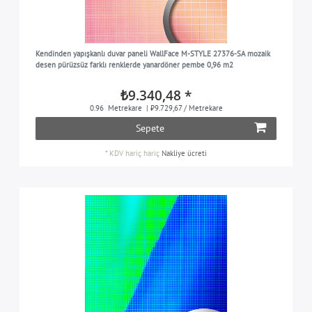
Kendinden yapışkanlı duvar paneli WallFace M-STYLE 27376-SA mozaik
desen pürüzsüz farklı renklerde yanardöner pembe 0,96 m2
₺9.340,48 *
0.96
Metrekare
| ₺9.729,67 / Metrekare
Sepete
*
KDV hariç
hariç
Nakliye ücreti