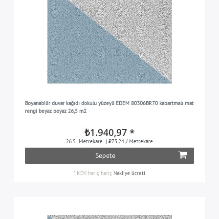
Boyanabilir duvar kağıdı dokulu yüzeyli EDEM 80306BR70 kabartmalı mat
rengi beyaz beyaz 26,5 m2
₺1.940,97 *
26.5
Metrekare
| ₺73,24 / Metrekare
Sepete
*
KDV hariç
hariç
Nakliye ücreti