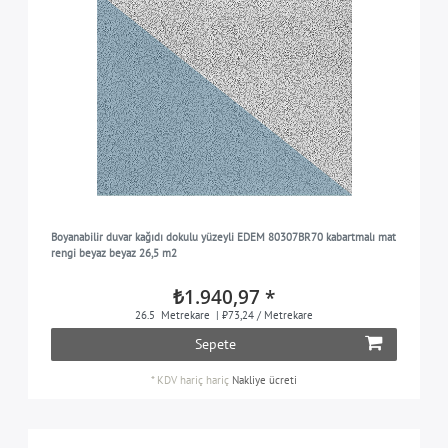
Boyanabilir duvar kağıdı dokulu yüzeyli EDEM 80307BR70 kabartmalı mat
rengi beyaz beyaz 26,5 m2
₺1.940,97 *
26.5
Metrekare
| ₺73,24 / Metrekare
Sepete
*
KDV hariç
hariç
Nakliye ücreti