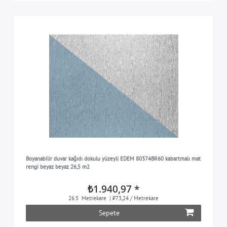
Boyanabilir duvar kağıdı dokulu yüzeyli EDEM 80374BR60 kabartmalı mat
rengi beyaz beyaz 26,5 m2
₺1.940,97 *
26.5
Metrekare
| ₺73,24 / Metrekare
Sepete