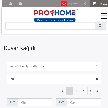
TRY 0,00
TR | Türkiye
☰
Duvar kağıdı
1
2
3
TRY
TRY