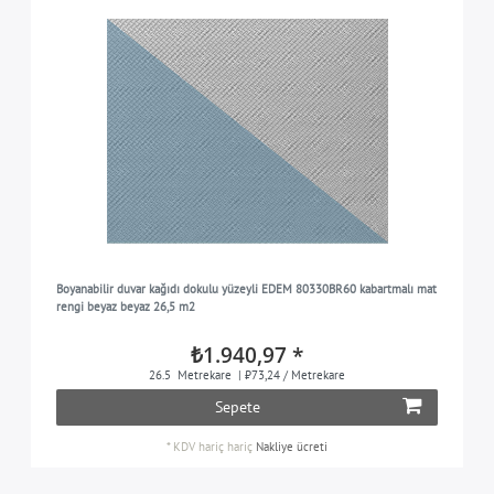
Boyanabilir duvar kağıdı dokulu yüzeyli EDEM 80330BR60 kabartmalı mat
rengi beyaz beyaz 26,5 m2
₺1.940,97 *
26.5
Metrekare
| ₺73,24 / Metrekare
Sepete
*
KDV hariç
hariç
Nakliye ücreti