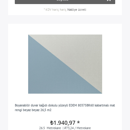
*
KDV hariç
hariç
Nakliye ücreti
Boyanabilir duvar kağıdı dokulu yüzeyli EDEM 80375BR60 kabartmalı mat
rengi beyaz beyaz 26,5 m2
₺1.940,97 *
26.5
Metrekare
| ₺73,24 / Metrekare