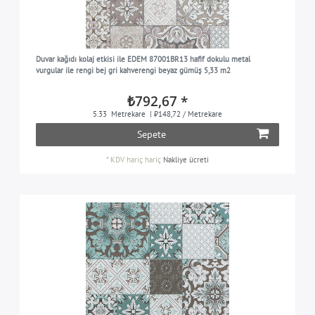
Duvar kağıdı kolaj etkisi ile EDEM 87001BR13 hafif dokulu metal
vurgular ile rengi bej gri kahverengi beyaz gümüş 5,33 m2
₺792,67 *
5.33
Metrekare
| ₺148,72 / Metrekare
Sepete
*
KDV hariç
hariç
Nakliye ücreti