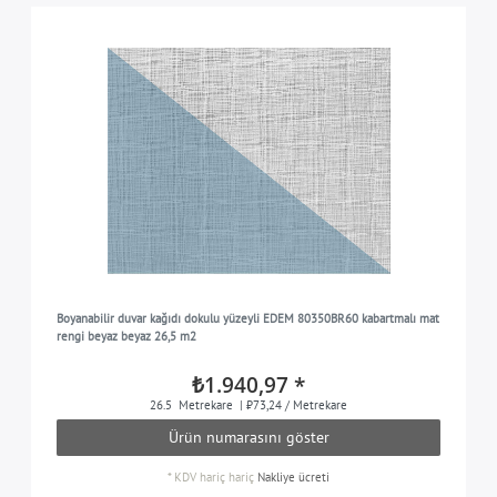
Boyanabilir duvar kağıdı dokulu yüzeyli EDEM 80350BR60 kabartmalı mat
rengi beyaz beyaz 26,5 m2
₺1.940,97 *
26.5
Metrekare
| ₺73,24 / Metrekare
Ürün numarasını göster
*
KDV hariç
hariç
Nakliye ücreti