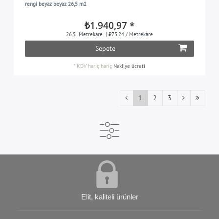
rengi beyaz beyaz 26,5 m2
₺1.940,97 *
26.5
Metrekare
| ₺73,24 / Metrekare
Sepete
*
KDV hariç
hariç
Nakliye ücreti
1
2
3
Elit, kaliteli ürünler