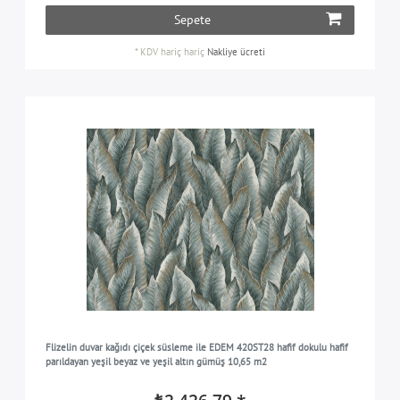
Sepete
*
KDV hariç
hariç
Nakliye ücreti
Flizelin duvar kağıdı çiçek süsleme ile EDEM 420ST28 hafif dokulu hafif
parıldayan yeşil beyaz ve yeşil altın gümüş 10,65 m2