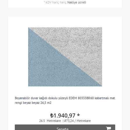
*
KDV hariç
hariç
Nakliye ücreti
Boyanabilir duvar kağıdı dokulu yüzeyli EDEM 80333BR60 kabartmalı mat
rengi beyaz beyaz 26,5 m2
₺1.940,97 *
26.5
Metrekare
| ₺73,24 / Metrekare
Sepete