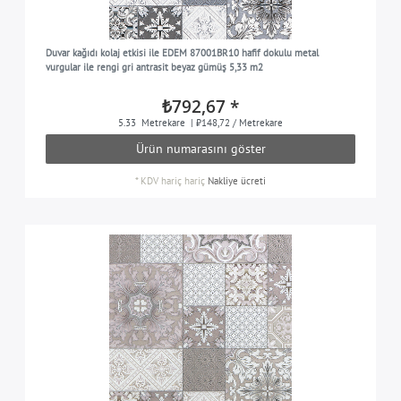
Duvar kağıdı kolaj etkisi ile EDEM 87001BR10 hafif dokulu metal
vurgular ile rengi gri antrasit beyaz gümüş 5,33 m2
₺792,67 *
5.33
Metrekare
| ₺148,72 / Metrekare
Ürün numarasını göster
*
KDV hariç
hariç
Nakliye ücreti