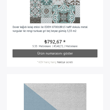
Duvar kağıdı kolaj etkisi ile EDEM 87001BR15 hafif dokulu metal
vurgular ile rengi turkuaz gri bej beyaz gümüş 5,33 m2
₺792,67 *
5.33
Metrekare
| ₺148,72 / Metrekare
Ürün numarasını göster
*
KDV hariç
hariç
Nakliye ücreti