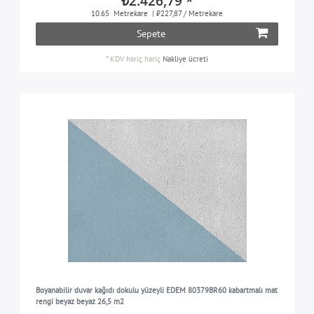
₺2.426,79 *
10.65
Metrekare
| ₺227,87 / Metrekare
Sepete
*
KDV hariç
hariç
Nakliye ücreti
Boyanabilir duvar kağıdı dokulu yüzeyli EDEM 80379BR60 kabartmalı mat
rengi beyaz beyaz 26,5 m2