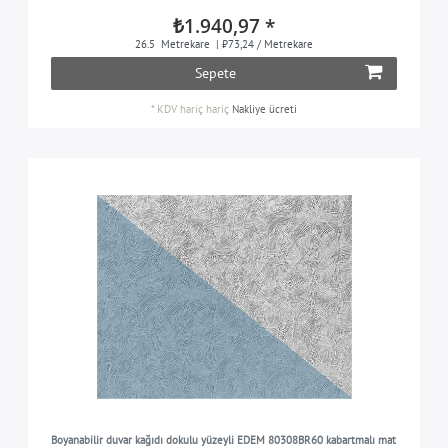
₺1.940,97 *
26.5
Metrekare
| ₺73,24 / Metrekare
Sepete
*
KDV hariç
hariç
Nakliye ücreti
Boyanabilir duvar kağıdı dokulu yüzeyli EDEM 80308BR60 kabartmalı mat