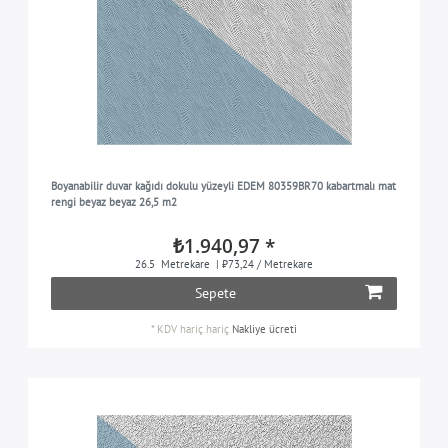
Boyanabilir duvar kağıdı dokulu yüzeyli EDEM 80359BR70 kabartmalı mat
rengi beyaz beyaz 26,5 m2
₺1.940,97 *
26.5
Metrekare
| ₺73,24 / Metrekare
Sepete
*
KDV hariç
hariç
Nakliye ücreti