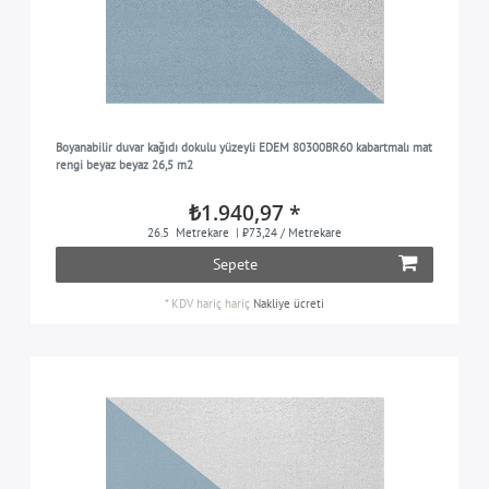
Boyanabilir duvar kağıdı dokulu yüzeyli EDEM 80300BR60 kabartmalı mat
rengi beyaz beyaz 26,5 m2
₺1.940,97 *
26.5
Metrekare
| ₺73,24 / Metrekare
Sepete
*
KDV hariç
hariç
Nakliye ücreti