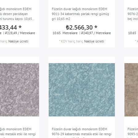
kağıdı monokrom EDEM
Flizelin duvar kağıdı monokrom EDEM
Flizel
lı desen parıldayan
9011-34 kabartmalı parlak rengi gümüş
9076-26
l turuncu kayısı 10,65
gri 10,65 m2
bej inc
433,44 *
₺2.566,30 *
e
| ₺228,49 / Metrekare
10.65
Metrekare
| ₺240,97 / Metrekare
10.65
hariç
Nakliye ücreti
*
KDV hariç
hariç
Nakliye ücreti
*
kağıdı monokrom EDEM
Flizelin duvar kağıdı monokrom EDEM
Flizeli
lı metalik etki ile rengi
9076-29 kabartmalı metalik etki ile rengi
9093-1