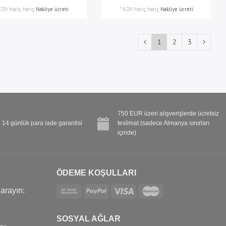
KDV hariç
hariç
Nakliye ücreti
*
KDV hariç
hariç
Nakliye ücreti
1
2
3
750 EUR üzeri alışverişlerde ücretsiz
14 günlük para iade garantisi
teslimat (sadece Almanya sınırları
içinde)
ÖDEME KOŞULLARI
 arayın:
SOSYAL AĞLAR