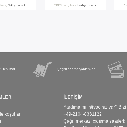
hariç
Nakliye ücreti
*
KDV hariç
hariç
Nakliye ücreti
*
lı teslimat
Çeşitli ödeme yöntemleri
MLER
İLETIŞIM
Yardıma mı ihtiyacınız var? Bizi
e koşulları
+49-2104-8331122
ı
Çağrı merkezi çalışma saatleri: