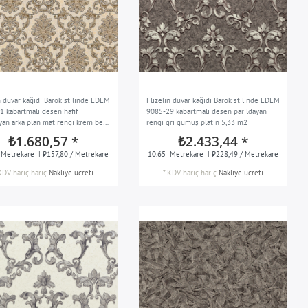
n duvar kağıdı Barok stilinde EDEM
Flizelin duvar kağıdı Barok stilinde EDEM
1 kabartmalı desen hafif
9085-29 kabartmalı desen parıldayan
ayan arka plan mat rengi krem bej
rengi gri gümüş platin 5,33 m2
10,65 m2
₺1.680,57 *
₺2.433,44 *
Metrekare
| ₺157,80 / Metrekare
10.65
Metrekare
| ₺228,49 / Metrekare
KDV hariç
hariç
Nakliye ücreti
*
KDV hariç
hariç
Nakliye ücreti