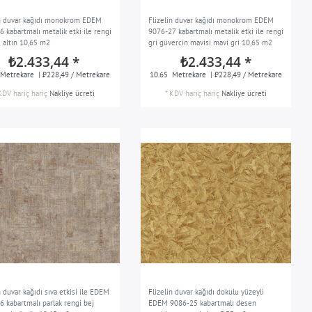
in duvar kağıdı monokrom EDEM
Flizelin duvar kağıdı monokrom EDEM
 kabartmalı metalik etki ile rengi
9076-27 kabartmalı metalik etki ile rengi
i altın 10,65 m2
gri güvercin mavisi mavi gri 10,65 m2
₺2.433,44 *
₺2.433,44 *
Metrekare
| ₺228,49 / Metrekare
10.65
Metrekare
| ₺228,49 / Metrekare
KDV hariç
hariç
Nakliye ücreti
*
KDV hariç
hariç
Nakliye ücreti
n duvar kağıdı sıva etkisi ile EDEM
Flizelin duvar kağıdı dokulu yüzeyli
6 kabartmalı parlak rengi bej
EDEM 9086-25 kabartmalı desen