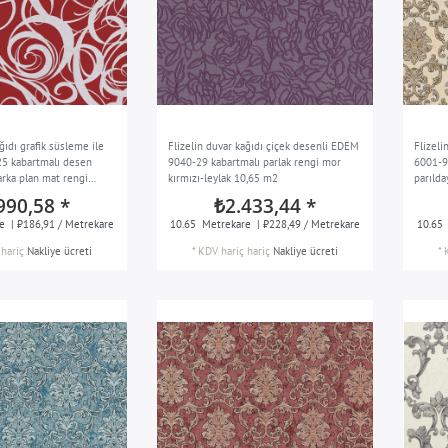
ğıdı grafik süsleme ile
Flizelin duvar kağıdı çiçek desenli EDEM
Flizeli
 kabartmalı desen
9040-29 kabartmalı parlak rengi mor
6001-9
 arka plan mat rengi
kırmızı-leylak 10,65 m2
parıld
mızı gümüş 10,65 m2
altın 
990,58 *
₺2.433,44 *
e
| ₺186,91 / Metrekare
10.65
Metrekare
| ₺228,49 / Metrekare
10.65
hariç
Nakliye ücreti
*
KDV hariç
hariç
Nakliye ücreti
*