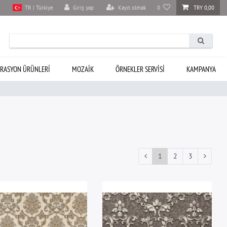
Giriş yap
Kayıt olmak
0
TRY 0,00
TR | Türkiye
RASYON ÜRÜNLERI
MOZAIK
ÖRNEKLER SERVISI
KAMPANYA
1
2
3