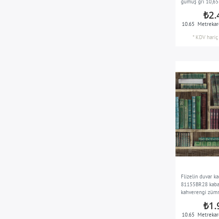
gümüş gri 10,6
turkuaz
1
₺2.
şarap kırmızısı
1
10.65
Metrekar
beyaz
6
*
KDV hariç
beyaz ve yeşil
1
Flizelin duvar k
81155BR28 kabar
kahverengi zümrü
gri mavi 10,65 
₺1.
10.65
Metrekar