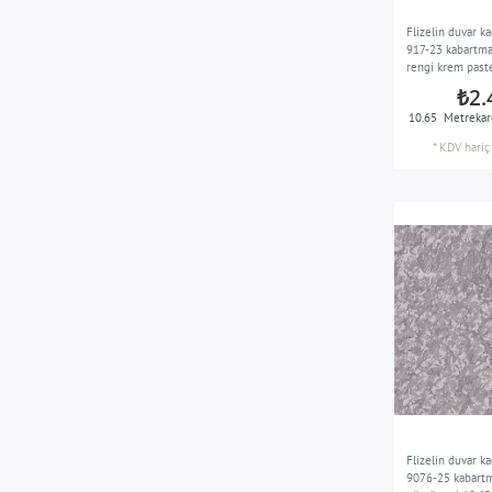
yaprak yeşil
1
Flizelin duvar 
917-23 kabartma
pastel turuncu
1
rengi krem paste
m2
₺2.
pastel mor
1
10.65
Metrekar
inci altın
1
*
KDV hariç
mavimsi yeşil
1
platin
4
mor kırmızı
1
kırmızı-leylak
1
siyah
1
gümüş
4
gümüş gri
2
zümrüt yeşili
1
Flizelin duvar 
güvercin mavisi
1
9076-25 kabartma