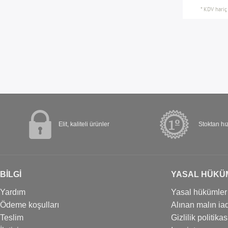
*
KDV hariç
Elit, kaliteli ürünler
Stoktan hız
BİLGİ
YASAL HÜKÜ
Yardım
Yasal hükümler
Ödeme koşulları
Alınan malın iad
Teslim
Gizlilik politikas