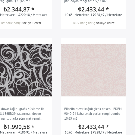
engi gümüş 10,65 m2
parıldayan rengi altın 5,33 m2
₺2.344,87 *
₺2.433,44 *
Metrekare
| ₺220,18 / Metrekare
10.65
Metrekare
| ₺228,49 / Metrekare
KDV hariç
hariç
Nakliye ücreti
*
KDV hariç
hariç
Nakliye ücreti
n duvar kağıdı grafik süsleme ile
Flizelin duvar kağıdı çiçek desenli EDEM
1136BR29 kabartmalı desen
9040-24 kabartmalı parlak rengi pembe
 parıltılı arka plan mat rengi
10,65 m2
it siyah gümüş 10,65 m2
₺1.990,58 *
₺2.433,44 *
Metrekare
| ₺186,91 / Metrekare
10.65
Metrekare
| ₺228,49 / Metrekare