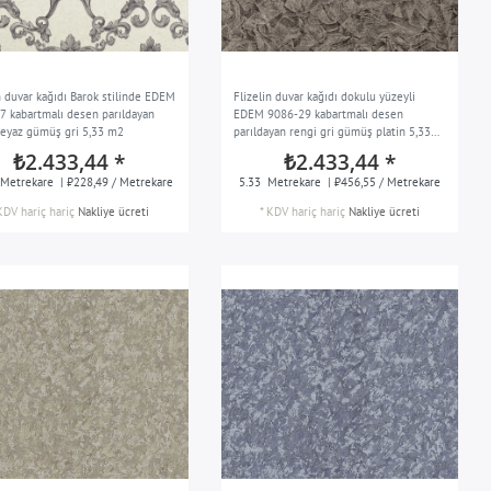
n duvar kağıdı Barok stilinde EDEM
Flizelin duvar kağıdı dokulu yüzeyli
7 kabartmalı desen parıldayan
EDEM 9086-29 kabartmalı desen
beyaz gümüş gri 5,33 m2
parıldayan rengi gri gümüş platin 5,33
m2
₺2.433,44 *
₺2.433,44 *
Metrekare
| ₺228,49 / Metrekare
5.33
Metrekare
| ₺456,55 / Metrekare
KDV hariç
hariç
Nakliye ücreti
*
KDV hariç
hariç
Nakliye ücreti