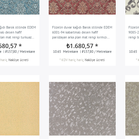
ağıdı Barok stilinde EDEM
Flizelin duvar kağıdı Barok stilinde EDEM
Flizeli
alı desen hafif
6001-94 kabartmalı desen hafif
9085-2
plan mat rengi turkuaz
parıldayan arka plan mat rengi kırmızı
rengi 
eşil 10,65 m2
bakır altın 10,65 m2
680,57 *
₺1.680,57 *
e
| ₺157,80 / Metrekare
10.65
Metrekare
| ₺157,80 / Metrekare
10.65
hariç
Nakliye ücreti
*
KDV hariç
hariç
Nakliye ücreti
*