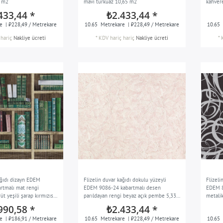
5 m2
mavi turkuaz 10,65 m2
kahver
433,44 *
₺2.433,44 *
e
| ₺228,49 / Metrekare
10.65
Metrekare
| ₺228,49 / Metrekare
10.65
hariç
Nakliye ücreti
*
KDV hariç
hariç
Nakliye ücreti
*
ağıdı dizayn EDEM
Flizelin duvar kağıdı dokulu yüzeyli
Flizeli
tmalı mat rengi
EDEM 9086-24 kabartmalı desen
EDEM 8
t yeşili şarap kırmızısı
parıldayan rengi beyaz açık pembe 5,33
metalik
m2
m2
antras
990,58 *
₺2.433,44 *
e
| ₺186,91 / Metrekare
10.65
Metrekare
| ₺228,49 / Metrekare
10.65