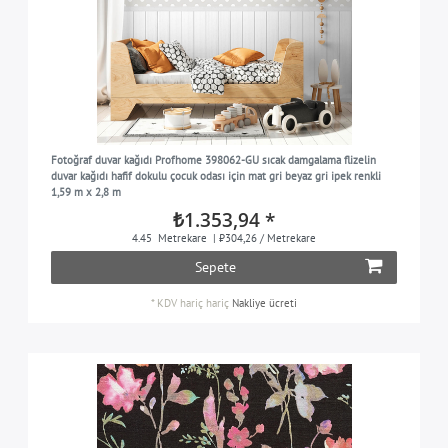
Fotoğraf duvar kağıdı Profhome 398062-GU sıcak damgalama flizelin
duvar kağıdı hafif dokulu çocuk odası için mat gri beyaz gri ipek renkli
1,59 m x 2,8 m
₺1.353,94 *
4.45
Metrekare
| ₺304,26 / Metrekare
Sepete
*
KDV hariç
hariç
Nakliye ücreti