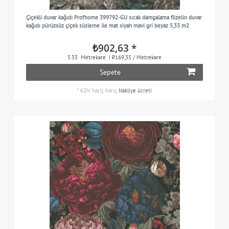
kırmızı kahverengi
1
Çiçekli duvar kağıdı Profhome 399792-GU sıcak damgalama flizelin duvar
Kırmızı-mor
1
kağıdı pürüzsüz çiçek süsleme ile mat siyah mavi gri beyaz 5,33 m2
siyah
1
₺902,63 *
gri ipek renkli
2
5.33
Metrekare
| ₺169,35 / Metrekare
gümüş
Sepete
2
beyaz
9
*
KDV hariç
hariç
Nakliye ücreti