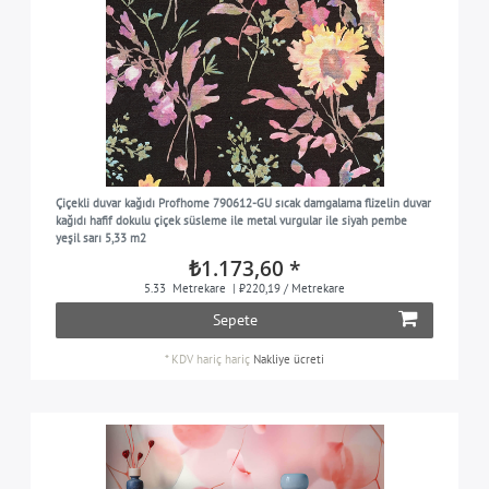
Çiçekli duvar kağıdı Profhome 790612-GU sıcak damgalama flizelin duvar
kağıdı hafif dokulu çiçek süsleme ile metal vurgular ile siyah pembe
yeşil sarı 5,33 m2
₺1.173,60 *
5.33
Metrekare
| ₺220,19 / Metrekare
Sepete
*
KDV hariç
hariç
Nakliye ücreti