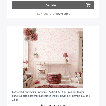
Sepete
*
KDV hariç
hariç
Nakliye ücreti
Fotoğraf duvar kağıdı Profhome 770751-GU flizelin duvar kağıdı
pürüzsüz çiçek desenli mat pembe kremsi beyaz açık pembe 1,59 m x
2,8 m