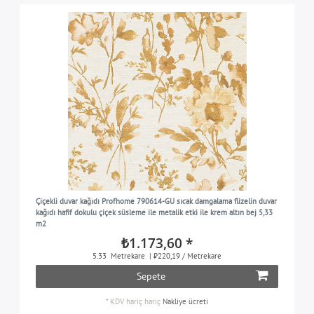
Çiçekli duvar kağıdı Profhome 790614-GU sıcak damgalama flizelin duvar
kağıdı hafif dokulu çiçek süsleme ile metalik etki ile krem altın bej 5,33
m2
₺1.173,60 *
5.33
Metrekare
| ₺220,19 / Metrekare
Sepete
*
KDV hariç
hariç
Nakliye ücreti