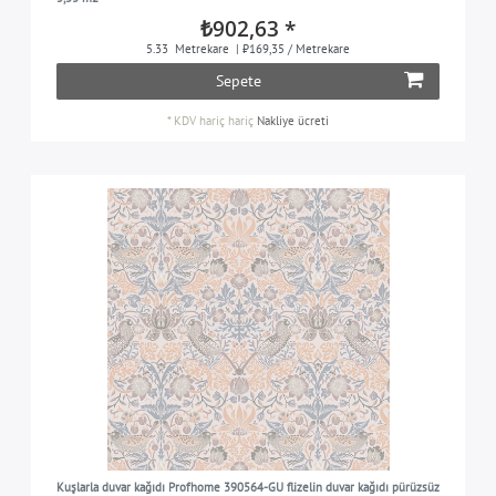
₺902,63 *
5.33
Metrekare
| ₺169,35 / Metrekare
Sepete
*
KDV hariç
hariç
Nakliye ücreti
Kuşlarla duvar kağıdı Profhome 390564-GU flizelin duvar kağıdı pürüzsüz