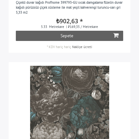
Çiçekli duvar kağıdı Profhome 399793-GU sıcak damgalama flizelin duvar
mor
1
kağıdı pürüzsüz çiçek süsleme ile mat yeşil kahverengi turuncu-sarı gri
5,33 m2
zeytin yeşili
3
₺902,63 *
turuncu
1
5.33
Metrekare
| ₺169,35 / Metrekare
Sepete
turuncu-sarı
1
turuncu kırmızı
2
*
KDV hariç
hariç
Nakliye ücreti
pastel mavi
1
pastel turuncu
1
pastel turkuaz
2
pastel mor
1
inci bej
1
mavimsi yeşil
1
pembe
1
pembe
6