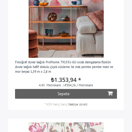
Fotoğraf duvar kağıdı Profhome 791551-GU sıcak damgalama flizelin
duvar kağıdı hafif dokulu çiçek süsleme ile mat pembe pembe mavi ve
mor beyaz 1,59 m x 2,8 m
₺1.353,94 *
4.45
Metrekare
| ₺304,26 / Metrekare
Sepete
*
KDV hariç
hariç
Nakliye ücreti