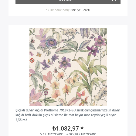
*
KDV hariç
hariç
Nakliye ücreti
Çiçekli duvar kağıdı Profhome 791872-GU sıcak damgalama flizelin duvar
kağıdı hafif dokulu çiçek süsleme ile mat beyaz mor zeytin yeşili siyah
5,33 m2
₺1.082,97 *
5.33
Metrekare
| ₺203,18 / Metrekare