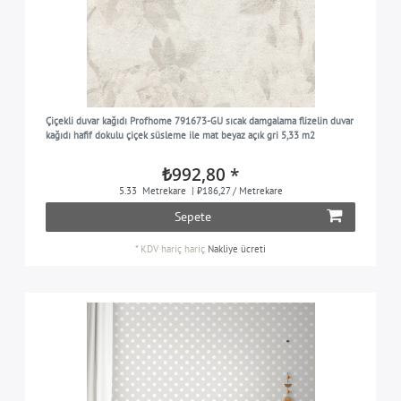
Çiçekli duvar kağıdı Profhome 791673-GU sıcak damgalama flizelin duvar
kağıdı hafif dokulu çiçek süsleme ile mat beyaz açık gri 5,33 m2
₺992,80 *
5.33
Metrekare
| ₺186,27 / Metrekare
Sepete
*
KDV hariç
hariç
Nakliye ücreti