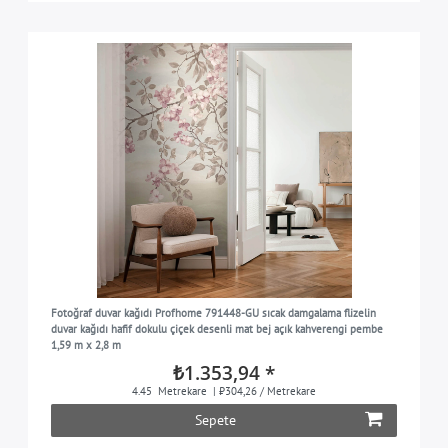
Fotoğraf duvar kağıdı Profhome 791448-GU sıcak damgalama flizelin
duvar kağıdı hafif dokulu çiçek desenli mat bej açık kahverengi pembe
1,59 m x 2,8 m
₺1.353,94 *
4.45
Metrekare
| ₺304,26 / Metrekare
Sepete