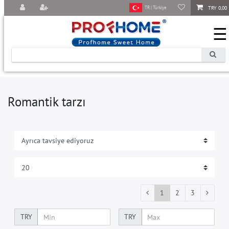
TRY 0,00
TR | Türkiye
☰
Romantik tarzı
1
2
3
TRY
TRY