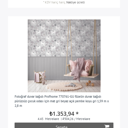
*
KDV hariç
hariç
Nakliye ücreti
Fotoğraf duvar kağıdı Profhome 770761-GU flizelin duvar kağıdı
pürüzsüz çocuk odası için mat gri beyaz açık pembe koyu gri 1,59 m x
2,8 m
₺1.353,94 *
4.45
Metrekare
| ₺304,26 / Metrekare
Sepete