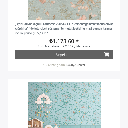
Çiçekli duvar kağıdı Profhome 790616-GU sıcak damgalama flizelin duvar
kağıdı hafif dokulu çiçek süsleme ile metalik etki ile mavi somon kırmızı
inci bej mavi gri 5,33 m2
₺1.173,60 *
5.33
Metrekare
| ₺220,19 / Metrekare
Sepete
*
KDV hariç
hariç
Nakliye ücreti