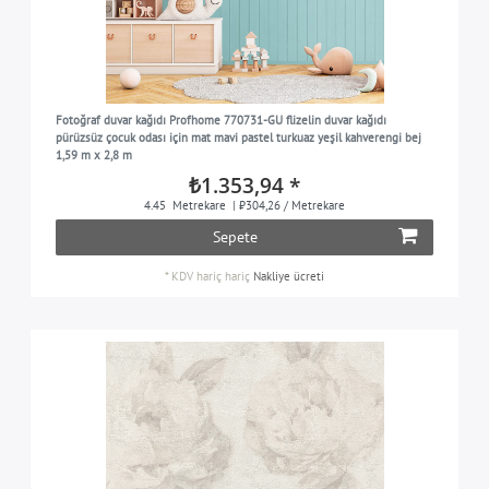
Fotoğraf duvar kağıdı Profhome 770731-GU flizelin duvar kağıdı
pürüzsüz çocuk odası için mat mavi pastel turkuaz yeşil kahverengi bej
1,59 m x 2,8 m
₺1.353,94 *
4.45
Metrekare
| ₺304,26 / Metrekare
Sepete
*
KDV hariç
hariç
Nakliye ücreti