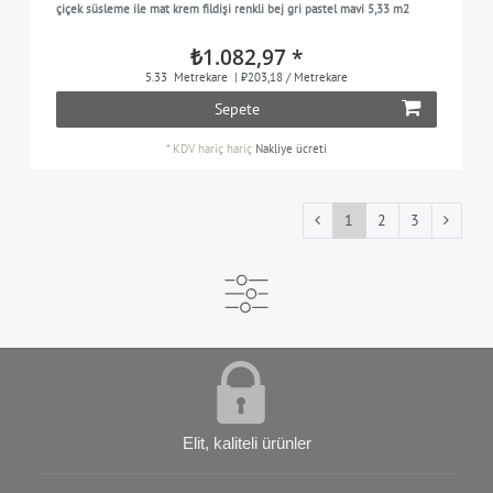
çiçek süsleme ile mat krem fildişi renkli bej gri pastel mavi 5,33 m2
₺1.082,97 *
5.33
Metrekare
| ₺203,18 / Metrekare
Sepete
*
KDV hariç
hariç
Nakliye ücreti
1
2
3
Elit, kaliteli ürünler