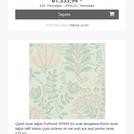
₺1.353,94 *
4.45
Metrekare
| ₺304,26 / Metrekare
Sepete
*
KDV hariç
hariç
Nakliye ücreti
Çiçekli duvar kağıdı Profhome 393493-GU sıcak damgalama flizelin duvar
kağıdı hafif dokulu çiçek süsleme ile mat yeşil açık yeşil pembe beyaz
5,33 m2