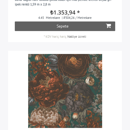
ipek renkli 1,59 m x 2,8 m
altın
2
₺1.353,94 *
sarı altın
4.45
Metrekare
| ₺304,26 / Metrekare
1
Sepete
gri
6
*
KDV hariç
hariç
Nakliye ücreti
gri bej
3
gri kahverengi
1
gri zeytin
1
yeşil
4
açık kahverengi
3
açık gri
2
açık yeşil
1
açık pembe
3
çakıl taşı gri
1
somon kırmızı
1