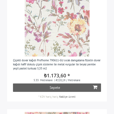
Çiçekli duvar kağıdı Profhome 790611-GU sıcak damgalama flizelin duvar
kağıdı hafif dokulu çiçek süsleme ile metal vurgular ile beyaz pembe
yeşil pastel turkuaz 5,33 m2
₺1.173,60 *
5.33
Metrekare
| ₺220,19 / Metrekare
Sepete
*
KDV hariç
hariç
Nakliye ücreti