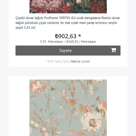
Çiçekli duvar kağıdı Profhome 399791-GU sıcak damgalama flizelin duvar
kağıdı pürüzsüz çiçek süsleme ile mat siyah mavi şarap kırmızısı zeytin
yeşili 5,33 m2
₺902,63 *
5.33
Metrekare
| ₺169,35 / Metrekare
Sepete
*
KDV hariç
hariç
Nakliye ücreti