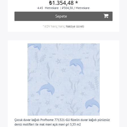
₺1.354,48 *
4.45
Metrekare
| ₺304,38 / Metrekare
Sepete
*
KDV hariç
hariç
Nakliye ücreti
Çocuk duvar kağıdı Profhome 771321-GU flizelin duvar kağıdı pürüzsüz
deniz motifleri ile mat mavi açık mavi gri 5,33 m2