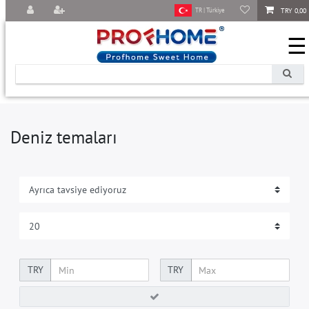
TRY 0,00
TR | Türkiye
☰
Deniz temaları
TRY
TRY