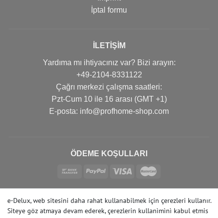
İptal formu
İLETIŞIM
Yardıma mı ihtiyacınız var? Bizi arayın:
+49-2104-8331122
Çağrı merkezi çalışma saatleri:
Pzt-Cum 10 ile 16 arası (GMT +1)
Е-posta: info@profhome-shop.com
ÖDEME KOŞULLARI
SOSYAL AĞLAR
e-Delux, web sitesini daha rahat kullanabilmek için çerezleri kullanır.
Siteye göz atmaya devam ederek, çerezlerin kullanìmìnì kabul etmis