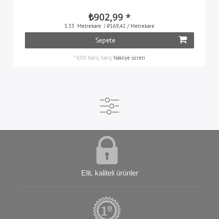
₺902,99 *
5.33
Metrekare
| ₺169,42 / Metrekare
Sepete
*
KDV hariç
hariç
Nakliye ücreti
Elit, kaliteli ürünler