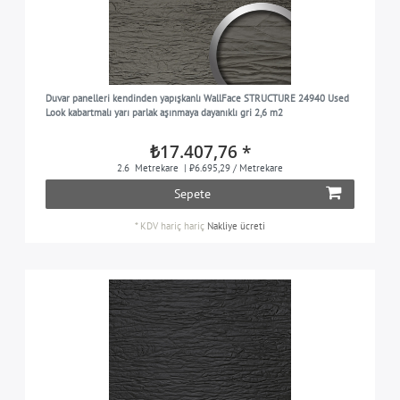
Duvar panelleri kendinden yapışkanlı WallFace STRUCTURE 24940 Used
Look kabartmalı yarı parlak aşınmaya dayanıklı gri 2,6 m2
₺17.407,76 *
2.6
Metrekare
| ₺6.695,29 / Metrekare
Sepete
*
KDV hariç
hariç
Nakliye ücreti