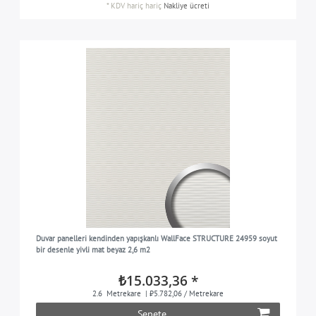
*
KDV hariç
hariç
Nakliye ücreti
Duvar panelleri kendinden yapışkanlı WallFace STRUCTURE 24959 soyut
bir desenle yivli mat beyaz 2,6 m2
₺15.033,36 *
2.6
Metrekare
| ₺5.782,06 / Metrekare
Sepete