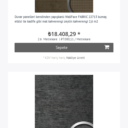
Duvar panelleri kendinden yapışkanlı WallFace FABRIC 22713 kumaş
etkisi ile kadife gibi mat kahverengi zeytin kahverengi 2,6 m2
₺18.408,29 *
2.6
Metrekare
| ₺7.080,11 / Metrekare
Sepete
*
KDV hariç
hariç
Nakliye ücreti