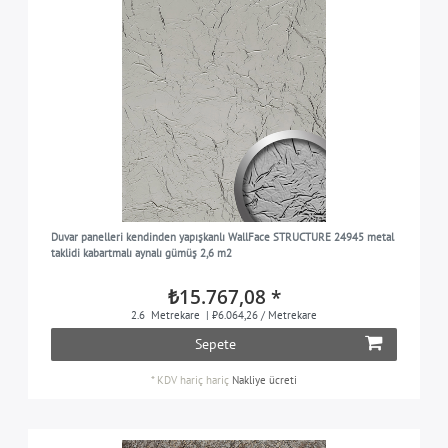
Duvar panelleri kendinden yapışkanlı WallFace STRUCTURE 24945 metal
taklidi kabartmalı aynalı gümüş 2,6 m2
₺15.767,08 *
2.6
Metrekare
| ₺6.064,26 / Metrekare
Sepete
*
KDV hariç
hariç
Nakliye ücreti