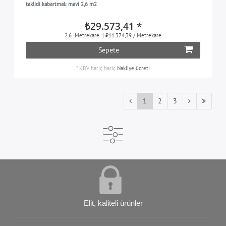
taklidi kabartmalı mavi 2,6 m2
₺29.573,41 *
2.6
Metrekare
| ₺11.374,39 / Metrekare
Sepete
*
KDV hariç
hariç
Nakliye ücreti
1
2
3
Elit, kaliteli ürünler