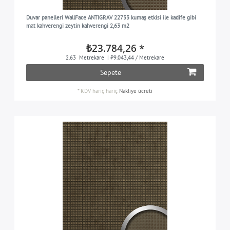
Duvar panelleri WallFace ANTIGRAV 22733 kumaş etkisi ile kadife gibi
mat kahverengi zeytin kahverengi 2,63 m2
₺23.784,26 *
2.63
Metrekare
| ₺9.043,44 / Metrekare
Sepete
*
KDV hariç
hariç
Nakliye ücreti