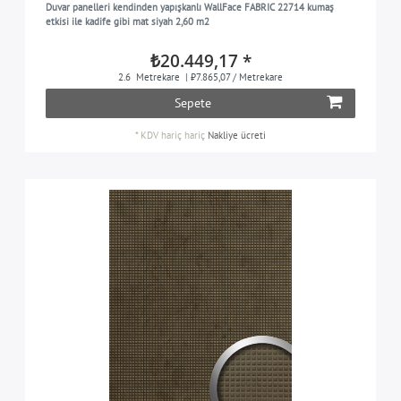
Duvar panelleri kendinden yapışkanlı WallFace FABRIC 22714 kumaş
etkisi ile kadife gibi mat siyah 2,60 m2
₺20.449,17 *
2.6
Metrekare
| ₺7.865,07 / Metrekare
Sepete
*
KDV hariç
hariç
Nakliye ücreti