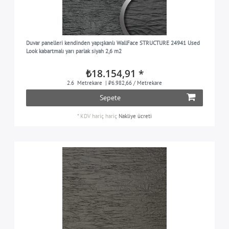
Duvar panelleri kendinden yapışkanlı WallFace STRUCTURE 24941 Used
Look kabartmalı yarı parlak siyah 2,6 m2
₺18.154,91 *
2.6
Metrekare
| ₺6.982,66 / Metrekare
Sepete
*
KDV hariç
hariç
Nakliye ücreti