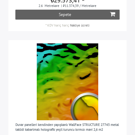
₺29.573,41 *
2.6
Metrekare
| ₺11.374,39 / Metrekare
Sepete
*
KDV hariç
hariç
Nakliye ücreti
Duvar panelleri kendinden yapışkanlı WallFace STRUCTURE 27743 metal
taklidi kabartmalı holografik yeşil turuncu kırmızı mavi 2,6 m2