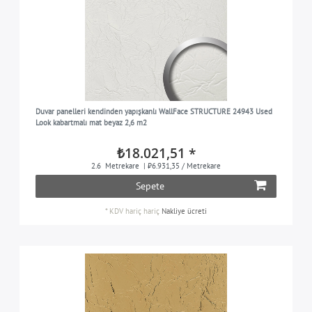
Duvar panelleri kendinden yapışkanlı WallFace STRUCTURE 24943 Used
Look kabartmalı mat beyaz 2,6 m2
₺18.021,51 *
2.6
Metrekare
| ₺6.931,35 / Metrekare
Sepete
*
KDV hariç
hariç
Nakliye ücreti