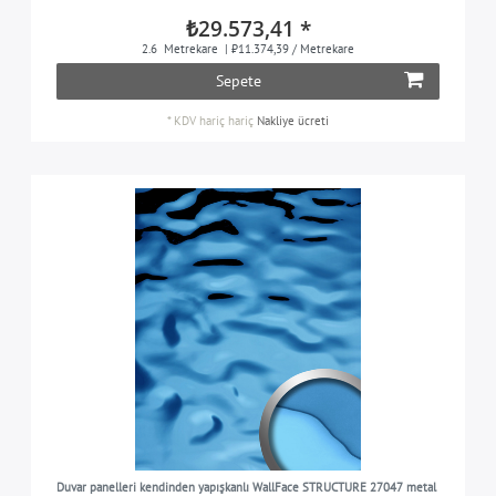
₺29.573,41 *
2.6
Metrekare
| ₺11.374,39 / Metrekare
Sepete
*
KDV hariç
hariç
Nakliye ücreti
Duvar panelleri kendinden yapışkanlı WallFace STRUCTURE 27047 metal