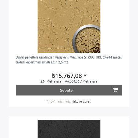
Duvar panelleri kendinden yapışkanlı WallFace STRUCTURE 24944 metal
taklidi kabartmalı aynalı altın 2,6 m2
₺15.767,08 *
2.6
Metrekare
| ₺6.064,26 / Metrekare
Sepete
*
KDV hariç
hariç
Nakliye ücreti