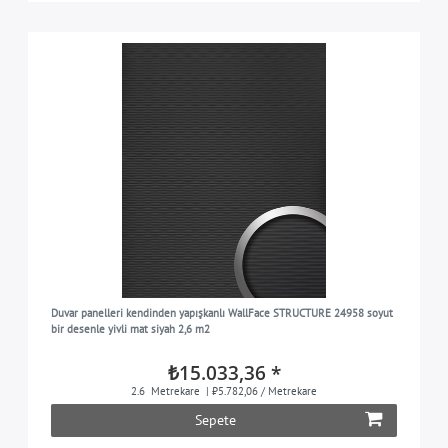
Duvar panelleri kendinden yapışkanlı WallFace STRUCTURE 24958 soyut
bir desenle yivli mat siyah 2,6 m2
₺15.033,36 *
2.6
Metrekare
| ₺5.782,06 / Metrekare
Sepete