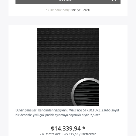
*
KDV hariç
hariç
Nakliye ücreti
Duvar panelleri kendinden yapışkanlı WallFace STRUCTURE 23665 soyut
bir desenle yivli çok parlak aşınmaya dayanıklı siyah 2,6 m2
₺14.339,94 *
2.6
Metrekare
| ₺5.515,36 / Metrekare