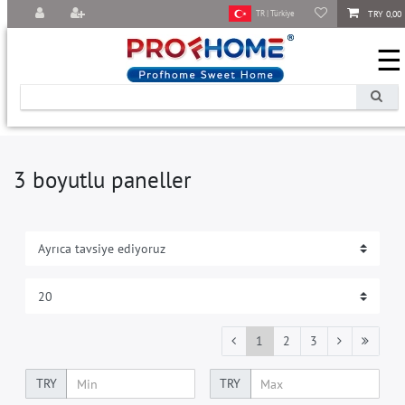
TRY 0,00
TR | Türkiye
☰
3 boyutlu paneller
1
2
3
TRY
TRY