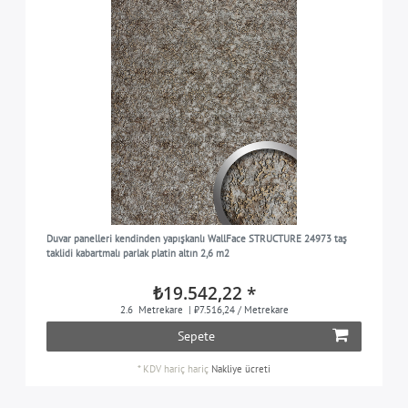
Duvar panelleri kendinden yapışkanlı WallFace STRUCTURE 24973 taş
taklidi kabartmalı parlak platin altın 2,6 m2
₺19.542,22 *
2.6
Metrekare
| ₺7.516,24 / Metrekare
Sepete
*
KDV hariç
hariç
Nakliye ücreti