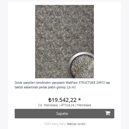
Duvar panelleri kendinden yapışkanlı WallFace STRUCTURE 24972 taş
taklidi kabartmalı parlak platin gümüş 2,6 m2
₺19.542,22 *
2.6
Metrekare
| ₺7.516,24 / Metrekare
Sepete
*
KDV hariç
hariç
Nakliye ücreti