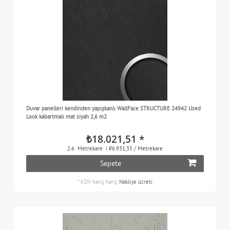
Duvar panelleri kendinden yapışkanlı WallFace STRUCTURE 24942 Used
Look kabartmalı mat siyah 2,6 m2
₺18.021,51 *
2.6
Metrekare
| ₺6.931,35 / Metrekare
Sepete
*
KDV hariç
hariç
Nakliye ücreti