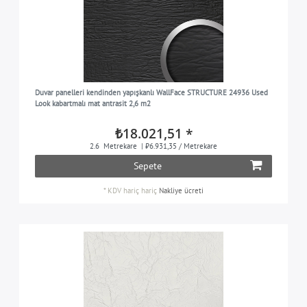
Duvar panelleri kendinden yapışkanlı WallFace STRUCTURE 24936 Used
Look kabartmalı mat antrasit 2,6 m2
₺18.021,51 *
2.6
Metrekare
| ₺6.931,35 / Metrekare
Sepete
*
KDV hariç
hariç
Nakliye ücreti