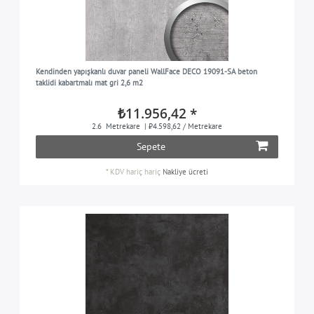
Kendinden yapışkanlı duvar paneli WallFace DECO 19091-SA beton
taklidi kabartmalı mat gri 2,6 m2
₺11.956,42 *
2.6
Metrekare
| ₺4.598,62 / Metrekare
Sepete
*
KDV hariç
hariç
Nakliye ücreti