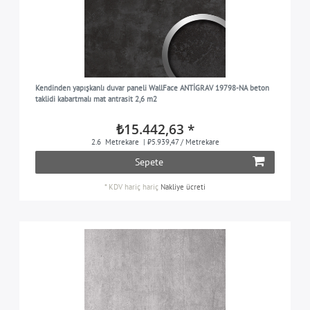
Kendinden yapışkanlı duvar paneli WallFace ANTİGRAV 19798-NA beton
taklidi kabartmalı mat antrasit 2,6 m2
₺15.442,63 *
2.6
Metrekare
| ₺5.939,47 / Metrekare
Sepete
*
KDV hariç
hariç
Nakliye ücreti