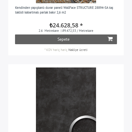
Kendinden yapışkanlı duvar paneli WallFace STRUCTURE 28894-SA taş
taklidi kabartmalı parlak bakır 2,6 m2
₺24.628,58 *
2.6
Metrekare
| ₺9.472,53 / Metrekare
Sepete
*
KDV hariç
hariç
Nakliye ücreti