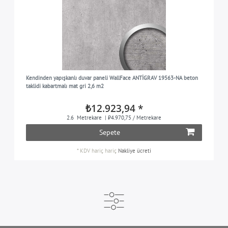
Kendinden yapışkanlı duvar paneli WallFace ANTİGRAV 19563-NA beton
taklidi kabartmalı mat gri 2,6 m2
₺12.923,94 *
2.6
Metrekare
| ₺4.970,75 / Metrekare
Sepete
*
KDV hariç
hariç
Nakliye ücreti