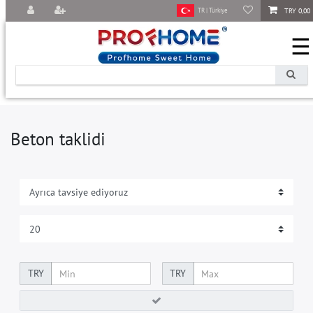
TRY 0,00
TR | Türkiye
☰
Beton taklidi
TRY
TRY