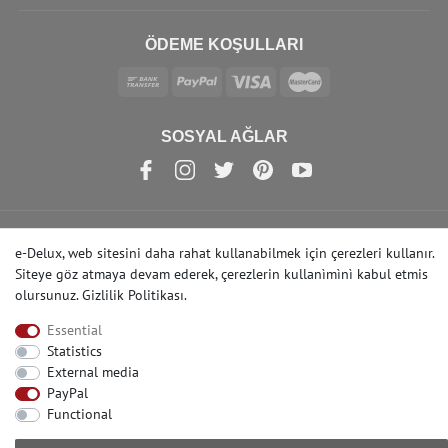
ÖDEME KOŞULLARI
SOSYAL AĞLAR
e-Delux, web sitesini daha rahat kullanabilmek için çerezleri kullanır.
© Copyright 2022 | e-Delux GmbH
Siteye göz atmaya devam ederek, çerezlerin kullanìmìnì kabul etmis
olursunuz.
Gizlilik Politikası
.
Essential
Statistics
External media
PayPal
Functional