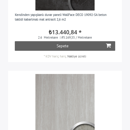
Kendinden yapışkanlı duvar paneli WallFace DECO 19092-SA beton
taklidi kabartmalı mat antrasit 2,6 m2
₺13.440,84 *
2.6
Metrekare
| ₺5.169,55 / Metrekare
Sepete
*
KDV hariç
hariç
Nakliye ücreti