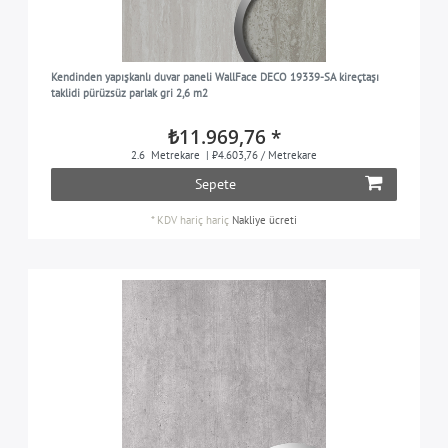
Kendinden yapışkanlı duvar paneli WallFace DECO 19339-SA kireçtaşı
taklidi pürüzsüz parlak gri 2,6 m2
₺11.969,76 *
2.6
Metrekare
| ₺4.603,76 / Metrekare
Sepete
*
KDV hariç
hariç
Nakliye ücreti