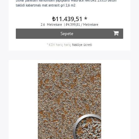
Duvar panelleri kendinden yapışkanlı WallFace NATURE 25515 beton
taklidi kabartmalı mat antrasit gri 2,6 m2
₺11.439,51 *
2.6
Metrekare
| ₺4.399,81 / Metrekare
Sepete
*
KDV hariç
hariç
Nakliye ücreti