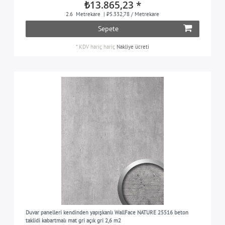
₺13.865,23 *
2.6
Metrekare
| ₺5.332,78 / Metrekare
Sepete
*
KDV hariç
hariç
Nakliye ücreti
Duvar panelleri kendinden yapışkanlı WallFace NATURE 25516 beton
taklidi kabartmalı mat gri açık gri 2,6 m2