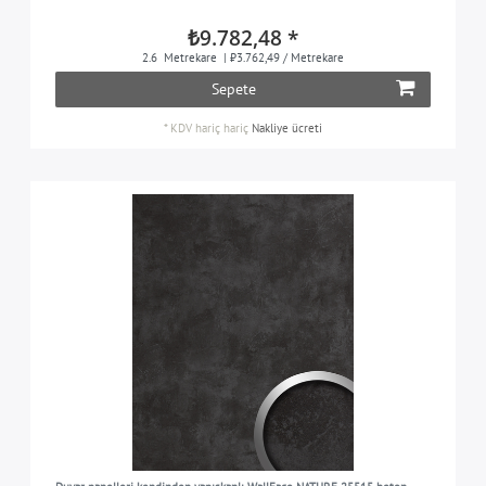
₺9.782,48 *
2.6
Metrekare
| ₺3.762,49 / Metrekare
Sepete
*
KDV hariç
hariç
Nakliye ücreti