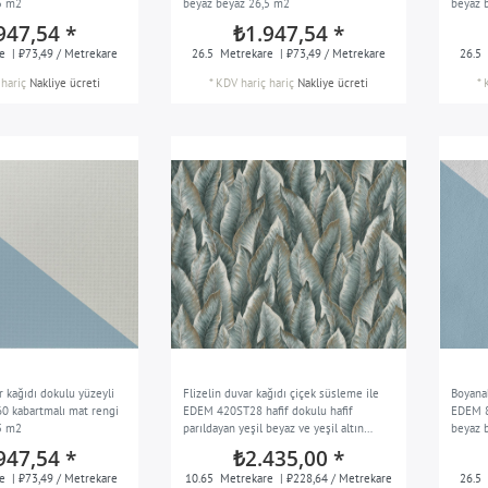
5 m2
beyaz beyaz 26,5 m2
beyaz 
947,54 *
₺1.947,54 *
e
| ₺73,49 / Metrekare
26.5
Metrekare
| ₺73,49 / Metrekare
26.5
hariç
Nakliye ücreti
*
KDV hariç
hariç
Nakliye ücreti
*
r kağıdı dokulu yüzeyli
Flizelin duvar kağıdı çiçek süsleme ile
Boyanab
 kabartmalı mat rengi
EDEM 420ST28 hafif dokulu hafif
EDEM 8
5 m2
parıldayan yeşil beyaz ve yeşil altın
beyaz 
gümüş 10,65 m2
947,54 *
₺2.435,00 *
e
| ₺73,49 / Metrekare
10.65
Metrekare
| ₺228,64 / Metrekare
26.5