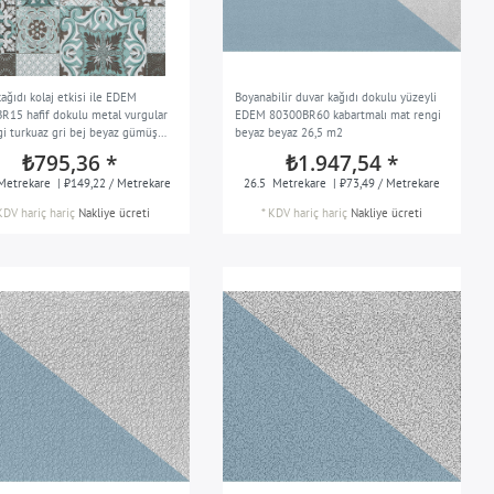
ağıdı kolaj etkisi ile EDEM
Boyanabilir duvar kağıdı dokulu yüzeyli
R15 hafif dokulu metal vurgular
EDEM 80300BR60 kabartmalı mat rengi
gi turkuaz gri bej beyaz gümüş
beyaz beyaz 26,5 m2
2
₺795,36 *
₺1.947,54 *
Metrekare
| ₺149,22 / Metrekare
26.5
Metrekare
| ₺73,49 / Metrekare
KDV hariç
hariç
Nakliye ücreti
*
KDV hariç
hariç
Nakliye ücreti