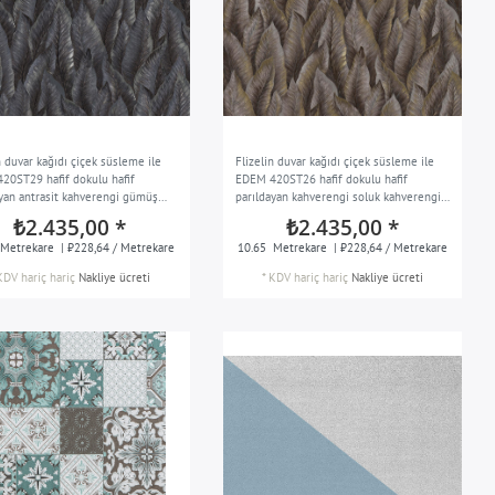
n duvar kağıdı çiçek süsleme ile
Flizelin duvar kağıdı çiçek süsleme ile
20ST29 hafif dokulu hafif
EDEM 420ST26 hafif dokulu hafif
ayan antrasit kahverengi gümüş
parıldayan kahverengi soluk kahverengi
10,65 m2
altın gümüş 10,65 m2
₺2.435,00 *
₺2.435,00 *
Metrekare
| ₺228,64 / Metrekare
10.65
Metrekare
| ₺228,64 / Metrekare
KDV hariç
hariç
Nakliye ücreti
*
KDV hariç
hariç
Nakliye ücreti