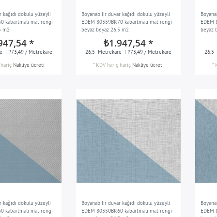
r kağıdı dokulu yüzeyli
Boyanabilir duvar kağıdı dokulu yüzeyli
Boyanab
 kabartmalı mat rengi
EDEM 80359BR70 kabartmalı mat rengi
EDEM 8
5 m2
beyaz beyaz 26,5 m2
beyaz 
947,54 *
₺1.947,54 *
e
| ₺73,49 / Metrekare
26.5
Metrekare
| ₺73,49 / Metrekare
26.5
hariç
Nakliye ücreti
*
KDV hariç
hariç
Nakliye ücreti
*
r kağıdı dokulu yüzeyli
Boyanabilir duvar kağıdı dokulu yüzeyli
Boyanab
 kabartmalı mat rengi
EDEM 80350BR60 kabartmalı mat rengi
EDEM 8