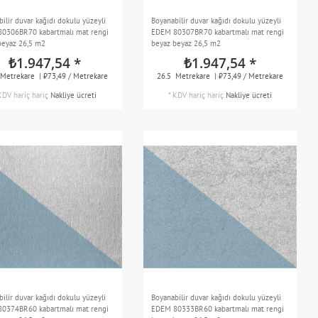
ilir duvar kağıdı dokulu yüzeyli
Boyanabilir duvar kağıdı dokulu yüzeyli
0306BR70 kabartmalı mat rengi
EDEM 80307BR70 kabartmalı mat rengi
beyaz 26,5 m2
beyaz beyaz 26,5 m2
₺1.947,54 *
₺1.947,54 *
Metrekare
| ₺73,49 / Metrekare
26.5
Metrekare
| ₺73,49 / Metrekare
KDV hariç
hariç
Nakliye ücreti
*
KDV hariç
hariç
Nakliye ücreti
ilir duvar kağıdı dokulu yüzeyli
Boyanabilir duvar kağıdı dokulu yüzeyli
0374BR60 kabartmalı mat rengi
EDEM 80333BR60 kabartmalı mat rengi