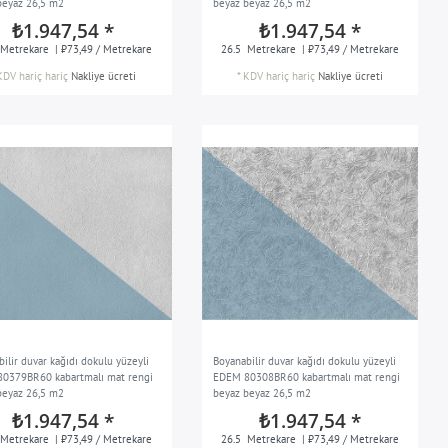
beyaz 26,5 m2
beyaz beyaz 26,5 m2
₺1.947,54 *
₺1.947,54 *
Metrekare
| ₺73,49 / Metrekare
26.5
Metrekare
| ₺73,49 / Metrekare
KDV hariç
hariç
Nakliye ücreti
*
KDV hariç
hariç
Nakliye ücreti
ilir duvar kağıdı dokulu yüzeyli
Boyanabilir duvar kağıdı dokulu yüzeyli
0379BR60 kabartmalı mat rengi
EDEM 80308BR60 kabartmalı mat rengi
beyaz 26,5 m2
beyaz beyaz 26,5 m2
₺1.947,54 *
₺1.947,54 *
Metrekare
| ₺73,49 / Metrekare
26.5
Metrekare
| ₺73,49 / Metrekare