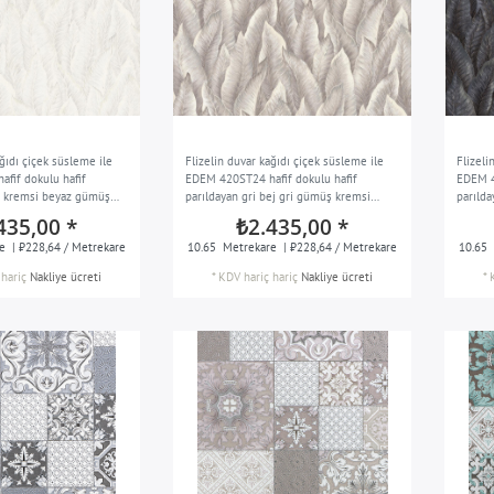
ağıdı çiçek süsleme ile
Flizelin duvar kağıdı çiçek süsleme ile
Flizeli
fif dokulu hafif
EDEM 420ST24 hafif dokulu hafif
EDEM 4
z kremsi beyaz gümüş
parıldayan gri bej gri gümüş kremsi
parıld
beyaz 10,65 m2
bronz 
435,00 *
₺2.435,00 *
e
| ₺228,64 / Metrekare
10.65
Metrekare
| ₺228,64 / Metrekare
10.65
hariç
Nakliye ücreti
*
KDV hariç
hariç
Nakliye ücreti
*