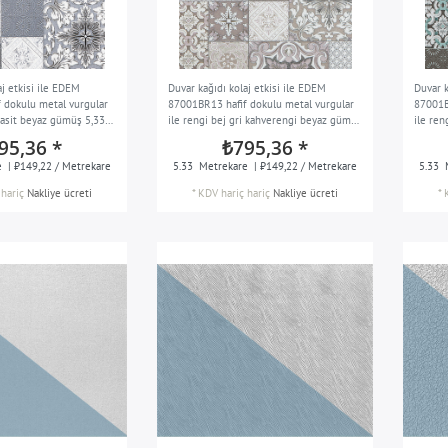
aj etkisi ile EDEM
Duvar kağıdı kolaj etkisi ile EDEM
Duvar k
 dokulu metal vurgular
87001BR13 hafif dokulu metal vurgular
87001B
trasit beyaz gümüş 5,33
ile rengi bej gri kahverengi beyaz gümüş
ile ren
5,33 m2
5,33 m
95,36 *
₺795,36 *
e
| ₺149,22 / Metrekare
5.33
Metrekare
| ₺149,22 / Metrekare
5.33
hariç
Nakliye ücreti
*
KDV hariç
hariç
Nakliye ücreti
*