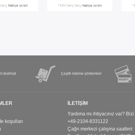
hariç
Nakliye ücreti
*
KDV hariç
hariç
Nakliye ücreti
*
lı teslimat
Çeşitli ödeme yöntemleri
MLER
İLETIŞIM
Yardıma mı ihtiyacınız var? Bizi
e koşulları
+49-2104-8331122
ı
Çağrı merkezi çalışma saatleri: