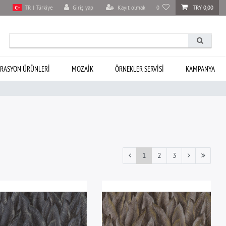
Giriş yap
Kayıt olmak
0
TRY 0,00
TR | Türkiye
RASYON ÜRÜNLERI
MOZAIK
ÖRNEKLER SERVISI
KAMPANYA
1
2
3