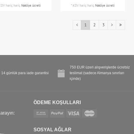
KDV hariç
hariç
Nakliye ücreti
*
KDV hariç
hariç
Nakliye ücreti
1
2
3
750 EUR üzeri alışverişlerde ücretsiz
14 günlük para iade garantisi
teslimat (sadece Almanya sınırları
içinde)
ÖDEME KOŞULLARI
 arayın:
SOSYAL AĞLAR