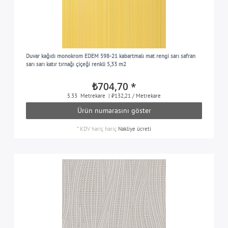
Duvar kağıdı monokrom EDEM 598-21 kabartmalı mat rengi sarı safran
sarı sarı katır tırnağı çiçeği renkli 5,33 m2
₺704,70 *
5.33
Metrekare
| ₺132,21 / Metrekare
Ürün numarasını göster
*
KDV hariç
hariç
Nakliye ücreti