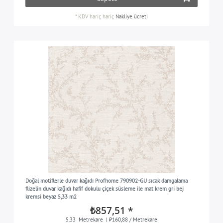
*
KDV hariç
hariç
Nakliye ücreti
Doğal motiflerle duvar kağıdı Profhome 790902-GU sıcak damgalama
flizelin duvar kağıdı hafif dokulu çiçek süsleme ile mat krem gri bej
kremsi beyaz 5,33 m2
₺857,51 *
5.33
Metrekare
| ₺160,88 / Metrekare