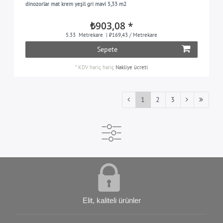
dinozorlar mat krem yeşil gri mavi 5,33 m2
₺903,08 *
5.33
Metrekare
| ₺169,43 / Metrekare
Sepete
*
KDV hariç
hariç
Nakliye ücreti
1
2
3
Elit, kaliteli ürünler