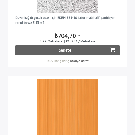
Duvar kağıdı çocuk odası için EDEM 533-30 kabartmalı hafif parıldayan
rengi beyaz 5,33 m2
₺704,70 *
5.33
Metrekare
| ₺132,21 / Metrekare
Sepete
*
KDV hariç
hariç
Nakliye ücreti