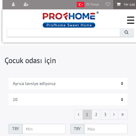
TRY 0,00
TR | Türkiye
☰
Çocuk odası için
1
2
3
TRY
TRY