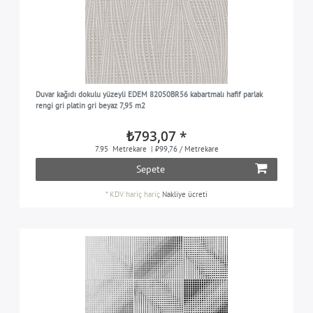
Duvar kağıdı dokulu yüzeyli EDEM 82050BR56 kabartmalı hafif parlak
rengi gri platin gri beyaz 7,95 m2
₺793,07 *
7.95
Metrekare
| ₺99,76 / Metrekare
Sepete
*
KDV hariç
hariç
Nakliye ücreti