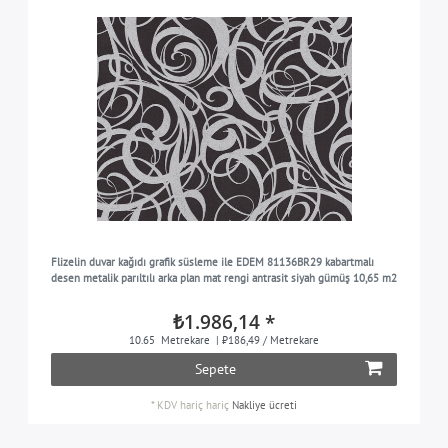
Flizelin duvar kağıdı grafik süsleme ile EDEM 81136BR29 kabartmalı
desen metalik parıltılı arka plan mat rengi antrasit siyah gümüş 10,65 m2
₺1.986,14 *
10.65
Metrekare
| ₺186,49 / Metrekare
Sepete
*
KDV hariç
hariç
Nakliye ücreti