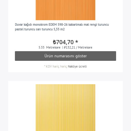
Duvar kağıdı monokrom EDEM 598-26 kabartmalı mat rengi turuncu
pastel turuncu sarı turuncu 5,33 m2
₺704,70 *
5.33
Metrekare
| ₺132,21 / Metrekare
Ürün numarasını göster
*
KDV hariç
hariç
Nakliye ücreti