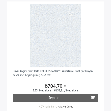
Duvar kağıdı pırıltılarla EDEM 85047BR20 kabartmalı hafif parıldayan
beyaz inci beyaz gümüş 5,33 m2
₺704,70 *
5.33
Metrekare
| ₺132,21 / Metrekare
Sepete
*
KDV hariç
hariç
Nakliye ücreti