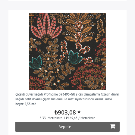
Çiçekli duvar kağıdı Profhome 393495-GU sıcak damgalama flizelin duvar
kağıdı hafif dokulu çiçek süsleme ile mat siyah turuncu kırmızı mavi
beyaz 5,33 m2
₺903,08 *
5.33
Metrekare
| ₺169,43 / Metrekare
Sepete