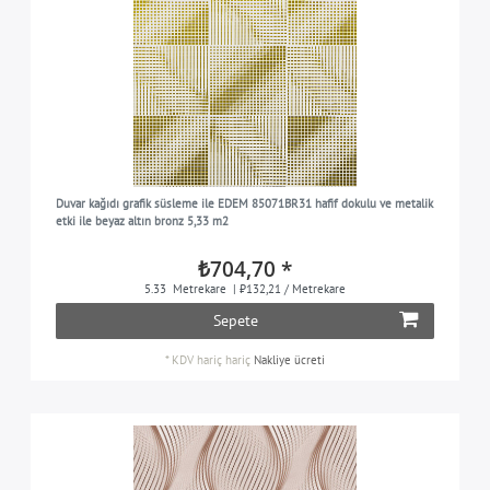
Duvar kağıdı grafik süsleme ile EDEM 85071BR31 hafif dokulu ve metalik
etki ile beyaz altın bronz 5,33 m2
₺704,70 *
5.33
Metrekare
| ₺132,21 / Metrekare
Sepete
*
KDV hariç
hariç
Nakliye ücreti