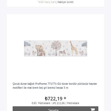
*
KDV hariç
hariç
Nakliye ücreti
Çocuk duvar kağıdı Profhome 771771-GU duvar bordür pürüzsüz hayvan
motifleri ile mat krem bej gri kremsi beyaz 5 m
₺722,19 *
0.65
Metrekare
| ₺1.111,06 / Metrekare
Sepete