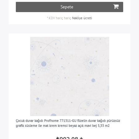
Sepete
*
KDV hariç
hariç
Nakliye ücreti
Çocuk duvar kağıdı Profhome 771311-GU flizelin duvar kağıdı pürüzsüz
grafik süsleme ile mat krem kremsi beyaz açık mavi bej 5,33 m2