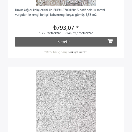
siyah
30
Duvar kağıdı kolaj etkisi ile EDEM 87001BR13 hafif dokulu metal
gri ipek renkli
6
vurgular ile rengi bej gri kahverengi beyaz gümüş 5,33 m2
gümüş
11
₺793,07 *
gri kahverengi
3
5.33
Metrekare
| ₺148,79 / Metrekare
mor
Sepete
4
beyaz
118
*
KDV hariç
hariç
Nakliye ücreti