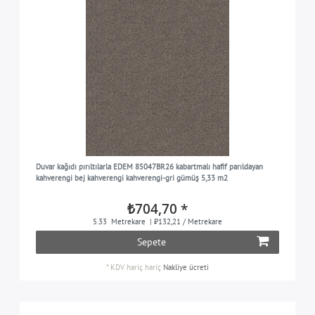
Duvar kağıdı pırıltılarla EDEM 85047BR26 kabartmalı hafif parıldayan
kahverengi bej kahverengi kahverengi-gri gümüş 5,33 m2
₺704,70 *
5.33
Metrekare
| ₺132,21 / Metrekare
Sepete
*
KDV hariç
hariç
Nakliye ücreti