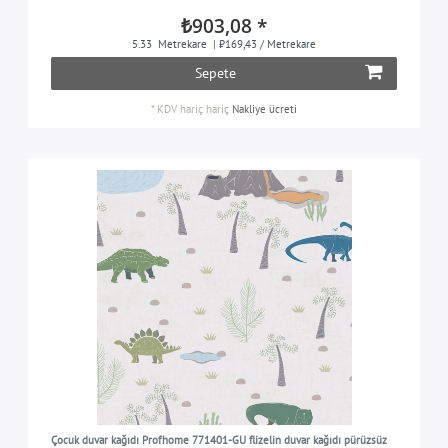
₺903,08 *
5.33
Metrekare
| ₺169,43 / Metrekare
Sepete
*
KDV hariç
hariç
Nakliye ücreti
Çocuk duvar kağıdı Profhome 771401-GU flizelin duvar kağıdı pürüzsüz