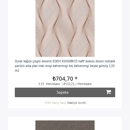
Duvar kağıdı çizgili desenli EDEM 85030BR33 hafif dokulu desen metalik
parıltılı arka plan mat rengi kahverengi bej kahverengi beyaz gümüş 5,33
m2
₺704,70 *
5.33
Metrekare
| ₺132,21 / Metrekare
Sepete
*
KDV hariç
hariç
Nakliye ücreti