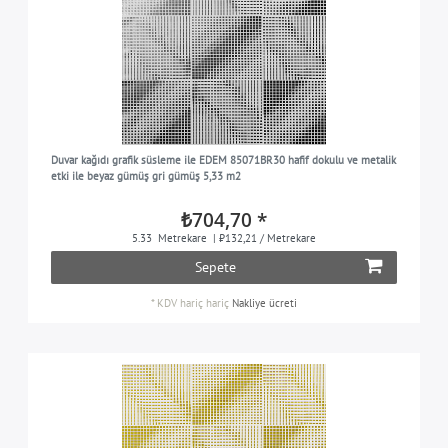
Duvar kağıdı grafik süsleme ile EDEM 85071BR30 hafif dokulu ve metalik
etki ile beyaz gümüş gri gümüş 5,33 m2
₺704,70 *
5.33
Metrekare
| ₺132,21 / Metrekare
Sepete
*
KDV hariç
hariç
Nakliye ücreti