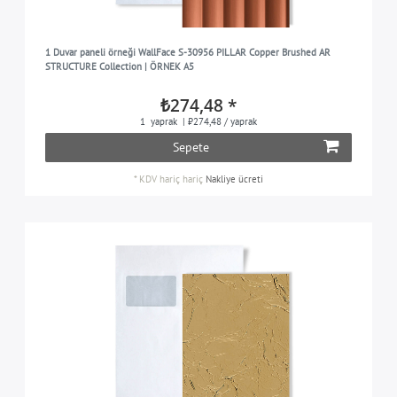
1 Duvar paneli örneği WallFace S-30956 PILLAR Copper Brushed AR
STRUCTURE Collection | ÖRNEK A5
₺274,48 *
1
yaprak
| ₺274,48 / yaprak
Sepete
*
KDV hariç
hariç
Nakliye ücreti