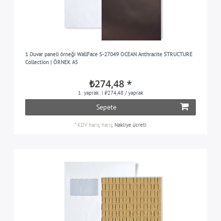
1 Duvar paneli örneği WallFace S-27049 OCEAN Anthracite STRUCTURE
Collection | ÖRNEK A5
₺274,48 *
1
yaprak
| ₺274,48 / yaprak
Sepete
*
KDV hariç
hariç
Nakliye ücreti