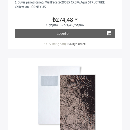
1 Duvar paneli örneği WallFace S-29085 CREPA Aqua STRUCTURE
Collection | ÖRNEK A5
₺274,48 *
1
yaprak
| ₺274,48 / yaprak
Sepete
*
KDV hariç
hariç
Nakliye ücreti