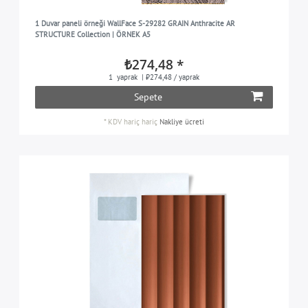
1 Duvar paneli örneği WallFace S-29282 GRAIN Anthracite AR
STRUCTURE Collection | ÖRNEK A5
₺274,48 *
1
yaprak
| ₺274,48 / yaprak
Sepete
*
KDV hariç
hariç
Nakliye ücreti