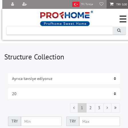
TRY 0,00
TR | Türkiye
☰
Structure Collection
1
2
3
TRY
TRY