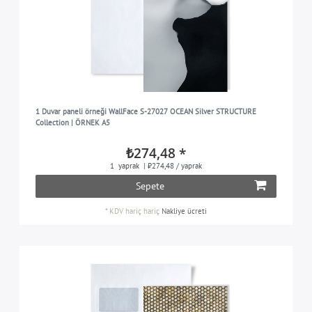
1 Duvar paneli örneği WallFace S-27027 OCEAN Silver STRUCTURE
Collection | ÖRNEK A5
₺274,48 *
1
yaprak
| ₺274,48 / yaprak
Sepete
*
KDV hariç
hariç
Nakliye ücreti