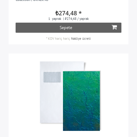
₺274,48 *
1
yaprak
| ₺274,48 / yaprak
Sepete
*
KDV hariç
hariç
Nakliye ücreti