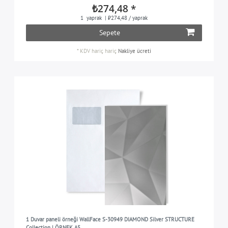
gri
5
₺274,48 *
1
yaprak
| ₺274,48 / yaprak
yeşil
1
Sepete
bakır
5
*
KDV hariç
hariç
Nakliye ücreti
pembe
3
platin
3
siyah
6
gümüş
13
beyaz
4
1 Duvar paneli örneği WallFace S-30949 DIAMOND Silver STRUCTURE
Collection | ÖRNEK A5