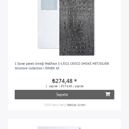
1 Duvar paneli örneği WallFace S-13521 CROCO SMOKE MET/SILVER
Structure Collection | ÖRNEK A5
₺274,48 *
1
yaprak
| ₺274,48 / yaprak
Sepete
*
KDV hariç
hariç
Nakliye ücreti