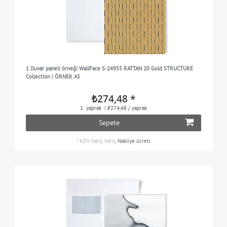
1 Duvar paneli örneği WallFace S-24955 RATTAN 20 Gold STRUCTURE
Collection | ÖRNEK A5
₺274,48 *
1
yaprak
| ₺274,48 / yaprak
Sepete
*
KDV hariç
hariç
Nakliye ücreti