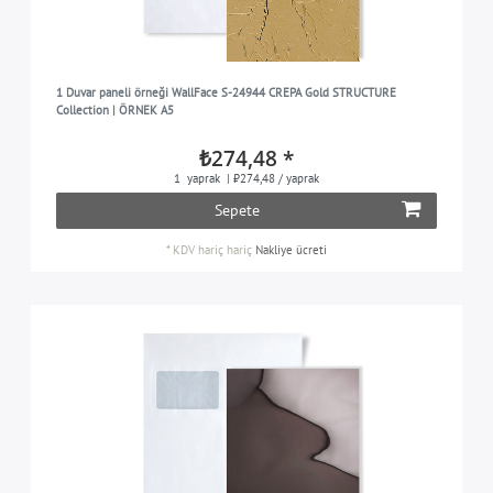
1 Duvar paneli örneği WallFace S-24944 CREPA Gold STRUCTURE
Collection | ÖRNEK A5
₺274,48 *
1
yaprak
| ₺274,48 / yaprak
Sepete
*
KDV hariç
hariç
Nakliye ücreti