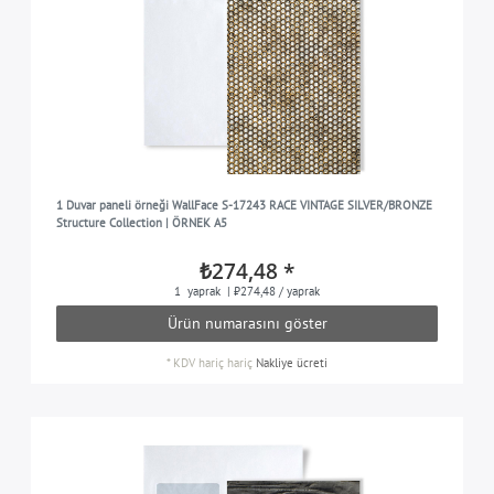
1 Duvar paneli örneği WallFace S-17243 RACE VINTAGE SILVER/BRONZE
Structure Collection | ÖRNEK A5
₺274,48 *
1
yaprak
| ₺274,48 / yaprak
Ürün numarasını göster
*
KDV hariç
hariç
Nakliye ücreti