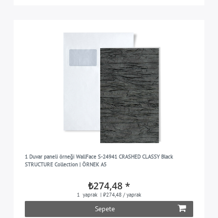
1 Duvar paneli örneği WallFace S-24941 CRASHED CLASSY Black
STRUCTURE Collection | ÖRNEK A5
₺274,48 *
1
yaprak
| ₺274,48 / yaprak
Sepete