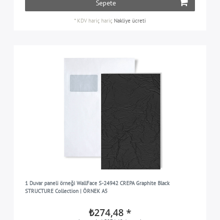
Sepete
*
KDV hariç
hariç
Nakliye ücreti
1 Duvar paneli örneği WallFace S-24942 CREPA Graphite Black
STRUCTURE Collection | ÖRNEK A5
₺274,48 *