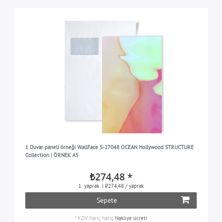
1 Duvar paneli örneği WallFace S-27048 OCEAN Hollywood STRUCTURE
Collection | ÖRNEK A5
₺274,48 *
1
yaprak
| ₺274,48 / yaprak
Sepete
*
KDV hariç
hariç
Nakliye ücreti