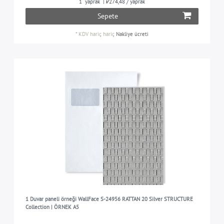
1
yaprak
| ₺274,48 / yaprak
Sepete
*
KDV hariç
hariç
Nakliye ücreti
1 Duvar paneli örneği WallFace S-24956 RATTAN 20 Silver STRUCTURE
Collection | ÖRNEK A5