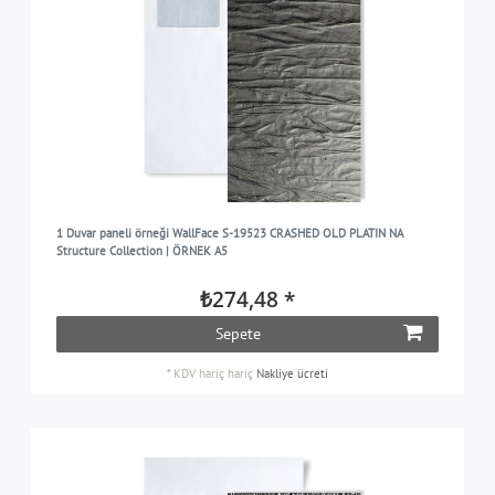
1 Duvar paneli örneği WallFace S-19523 CRASHED OLD PLATIN NA
Structure Collection | ÖRNEK A5
₺274,48 *
Sepete
*
KDV hariç
hariç
Nakliye ücreti