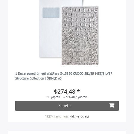
1 Duvar paneli örneği WallFace S-13520 CROCO SILVER MET/SILVER
Structure Collection | ÖRNEK A5
₺274,48 *
1
yaprak
| ₺274,48 / yaprak
Sepete
*
KDV hariç
hariç
Nakliye ücreti