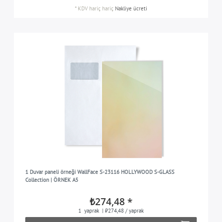
*
KDV hariç
hariç
Nakliye ücreti
1 Duvar paneli örneği WallFace S-23116 HOLLYWOOD S-GLASS
Collection | ÖRNEK A5
₺274,48 *
1
yaprak
| ₺274,48 / yaprak