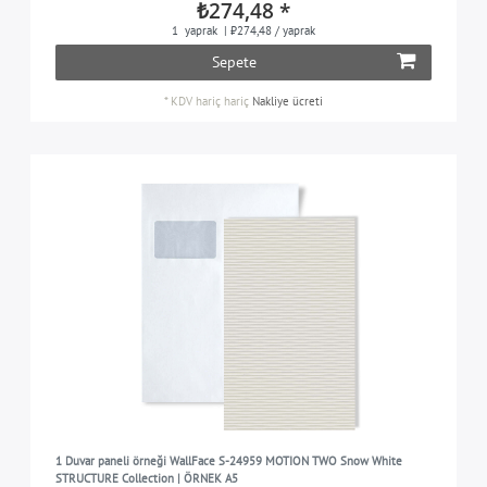
₺274,48 *
1
yaprak
| ₺274,48 / yaprak
Sepete
*
KDV hariç
hariç
Nakliye ücreti
1 Duvar paneli örneği WallFace S-24959 MOTION TWO Snow White
STRUCTURE Collection | ÖRNEK A5