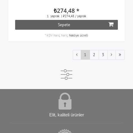
₺274,48 *
1
yaprak
| ₺274,48 / yaprak
Sepete
*
KDV hariç
hariç
Nakliye ücreti
1
2
3
Elit, kaliteli ürünler