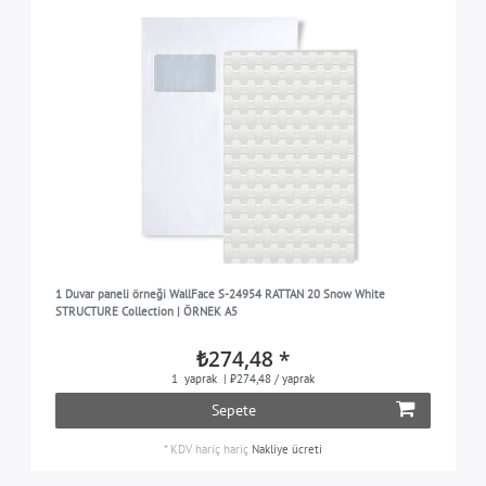
1 Duvar paneli örneği WallFace S-24954 RATTAN 20 Snow White
STRUCTURE Collection | ÖRNEK A5
₺274,48 *
1
yaprak
| ₺274,48 / yaprak
Sepete
*
KDV hariç
hariç
Nakliye ücreti