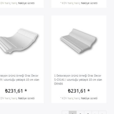
KDV hariç
hariç
Nakliye ücreti
*
KDV hariç
hariç
Nakliye ücreti
rasyon ürünü örneği Orac Decor
1 Dekorasyon ürünü örneği Orac Decor
9 | uzunluğu yaklaşık 10 cm olan
S-CX141 | uzunluğu yaklaşık 10 cm olan
K
ÖRNEK
₺231,61 *
₺231,61 *
KDV hariç
hariç
Nakliye ücreti
*
KDV hariç
hariç
Nakliye ücreti