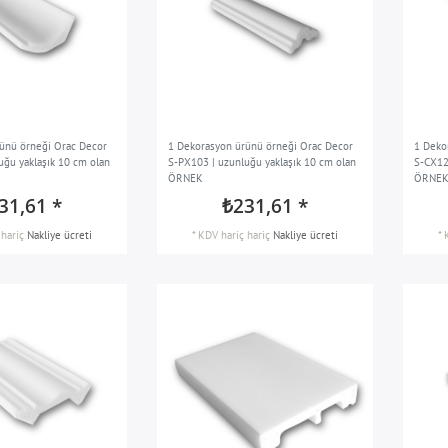
ünü örneği Orac Decor
1 Dekorasyon ürünü örneği Orac Decor
1 Deko
uğu yaklaşık 10 cm olan
S-PX103 | uzunluğu yaklaşık 10 cm olan
S-CX12
ÖRNEK
ÖRNE
31,61 *
₺231,61 *
hariç
Nakliye ücreti
*
KDV hariç
hariç
Nakliye ücreti
*