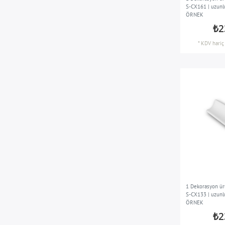
S-CX161 | uzunl
ÖRNEK
₺2
*
KDV hariç
1 Dekorasyon ür
S-CX133 | uzunl
ÖRNEK
₺2