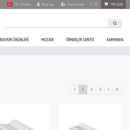
Giriş yap
Kayıt olmak
0
TRY 0,00
TR | Türkiye
RASYON ÜRÜNLERI
MOZAIK
ÖRNEKLER SERVISI
KAMPANYA
1
2
3