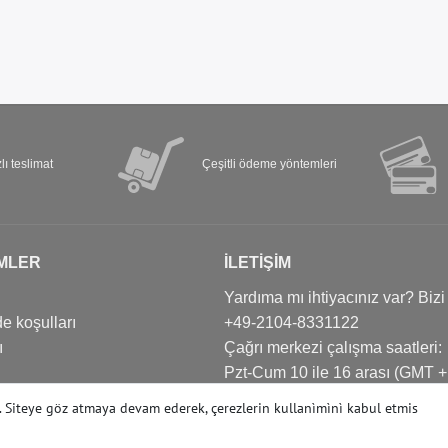
lı teslimat
Çeşitli ödeme yöntemleri
MLER
İLETIŞIM
Yardıma mı ihtiyacınız var? Bizi
e koşulları
+49-2104-8331122
ı
Çağrı merkezi çalışma saatleri:
Pzt-Cum 10 ile 16 arası (GMT +
Е-posta: info@profhome-shop.
r. Siteye göz atmaya devam ederek, çerezlerin kullanìmìnì kabul etmis