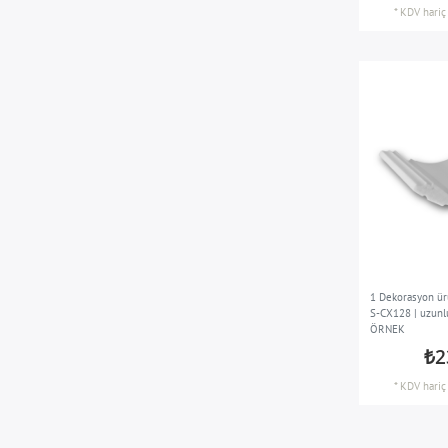
*
KDV hariç
1 Dekorasyon ür
S-CX128 | uzunl
ÖRNEK
₺2
*
KDV hariç