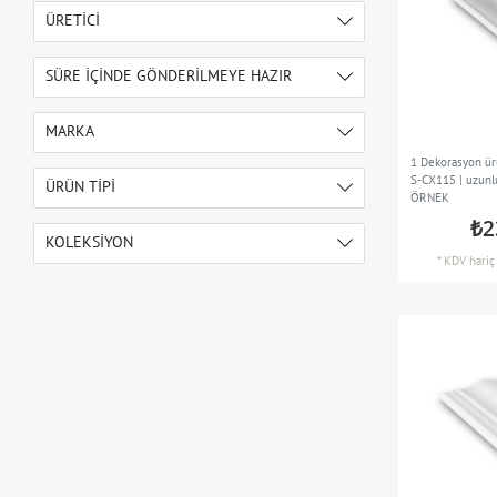
ÜRETICI
ORAC NV
65
SÜRE IÇINDE GÖNDERILMEYE HAZIR
1-2 ödeme gerçekleştikten gün
65
MARKA
sonra
1 Dekorasyon ür
ORAC
65
S-CX115 | uzunl
ÜRÜN TIPI
ÖRNEK
₺2
Poliüretan dekorasyon ürünü
65
KOLEKSIYON
örneği
*
KDV hariç
AXXENT
60
LUXXUS
5