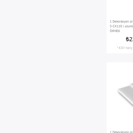
1 Dekorasyon ür
S-CX110 | uzunl
ÖRNEK
₺2
*
KDV hariç
1 Dekorasyon ür