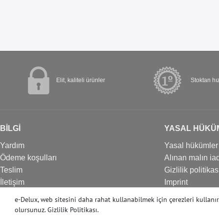
Elit, kaliteli ürünler
Stoktan hız
BİLGİ
YASAL HÜKÜ
Yardım
Yasal hükümler
Ödeme koşulları
Alınan malın iad
Teslim
Gizlilik politikas
İletişim
Imprint
İptal formu
e-Delux, web sitesini daha rahat kullanabilmek için çerezleri kullanı
olursunuz.
Gizlilik Politikası
.