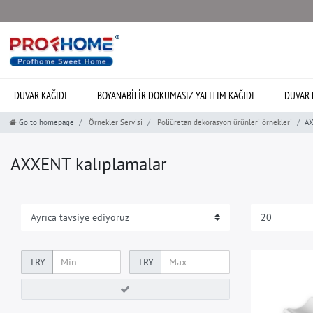
DUVAR KAĞIDI
BOYANABILIR DOKUMASIZ YALITIM KAĞIDI
DUVAR 
Go to homepage
Örnekler Servisi
Poliüretan dekorasyon ürünleri örnekleri
AX
AXXENT kalıplamalar
TRY
TRY