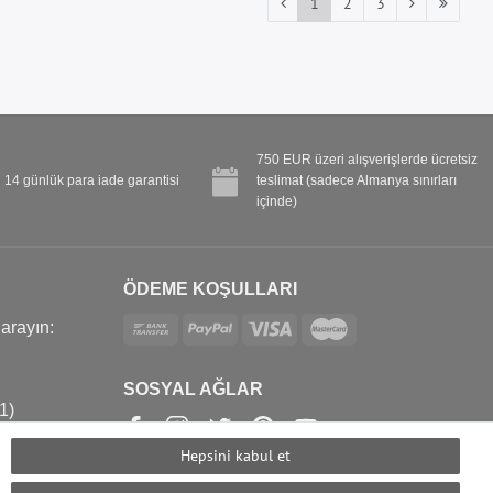
1
2
3
750 EUR üzeri alışverişlerde ücretsiz
14 günlük para iade garantisi
teslimat (sadece Almanya sınırları
içinde)
ÖDEME KOŞULLARI
 arayın:
SOSYAL AĞLAR
1)
com
Hepsini kabul et