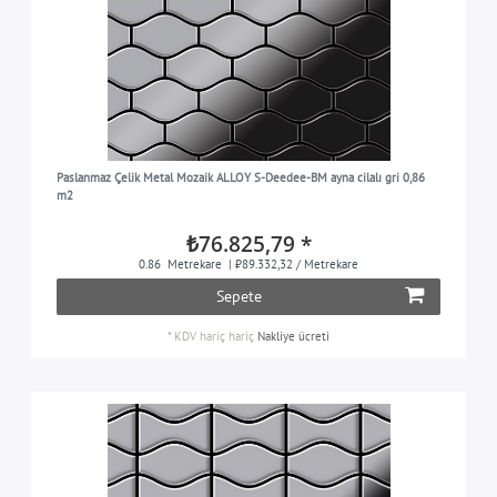
Paslanmaz Çelik Metal Mozaik ALLOY S-Deedee-BM ayna cilalı gri 0,86
m2
₺76.825,79 *
0.86
Metrekare
| ₺89.332,32 / Metrekare
Sepete
*
KDV hariç
hariç
Nakliye ücreti