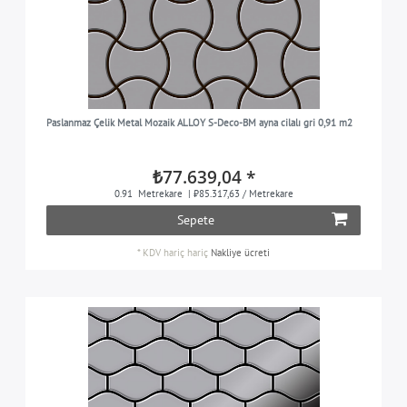
Paslanmaz Çelik Metal Mozaik ALLOY S-Deco-BM ayna cilalı gri 0,91 m2
₺77.639,04 *
0.91
Metrekare
| ₺85.317,63 / Metrekare
Sepete
*
KDV hariç
hariç
Nakliye ücreti