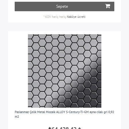
Sepete
*
KDV hariç
hariç
Nakliye ücreti
Paslanmaz Çelik Metal Mozaik ALLOY S-Century-Ti-GM ayna cilalı gri 0,92
m2