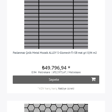
Paslanmaz Çelik Metal Mozaik ALLOY S-Glomesh-Ti-SB mat gri 0,94 m2
₺49.796,94 *
0.94
Metrekare
| ₺52.975,47 / Metrekare
Sepete
*
KDV hariç
hariç
Nakliye ücreti