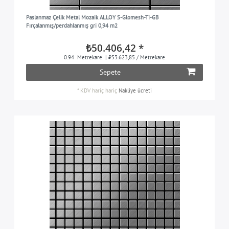
Paslanmaz Çelik Metal Mozaik ALLOY S-Glomesh-Ti-GB
Fırçalanmış/perdahlanmış gri 0,94 m2
₺50.406,42 *
0.94
Metrekare
| ₺53.623,85 / Metrekare
Sepete
*
KDV hariç
hariç
Nakliye ücreti