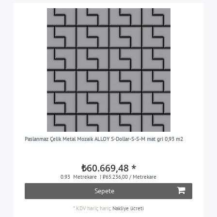
Paslanmaz Çelik Metal Mozaik ALLOY S-Dollar-S-S-M mat gri 0,93 m2
₺60.669,48 *
0.93
Metrekare
| ₺65.236,00 / Metrekare
Sepete
*
KDV hariç
hariç
Nakliye ücreti