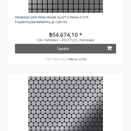
Paslanmaz Çelik Metal Mozaik ALLOY S-House-S-S-M
Fırçalanmış/perdahlanmış gri 1,04 m2
₺54.674,10 *
1.04
Metrekare
| ₺52.571,25 / Metrekare
Sepete
*
KDV hariç
hariç
Nakliye ücreti