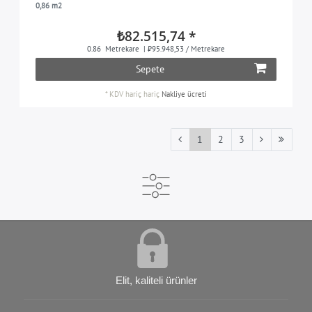
0,86 m2
₺82.515,74 *
0.86
Metrekare
| ₺95.948,53 / Metrekare
Sepete
*
KDV hariç
hariç
Nakliye ücreti
1
2
3
Elit, kaliteli ürünler