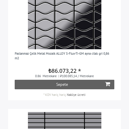
Paslanmaz Çelik Metal Mozaik ALLOY S-Flux-Ti-GM ayna cilalı gri 0,86
m2
₺86.073,22 *
0.86
Metrekare
| ₺100.085,14 / Metrekare
Sepete
*
KDV hariç
hariç
Nakliye ücreti