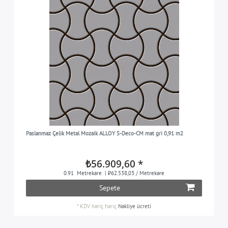
Paslanmaz Çelik Metal Mozaik ALLOY S-Deco-CM mat gri 0,91 m2
₺56.909,60 *
0.91
Metrekare
| ₺62.538,03 / Metrekare
Sepete
*
KDV hariç
hariç
Nakliye ücreti