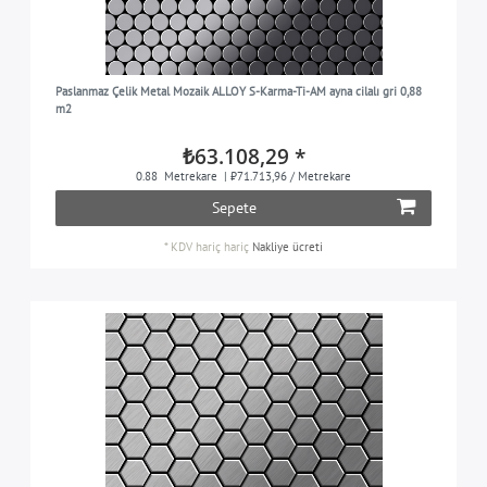
Paslanmaz Çelik Metal Mozaik ALLOY S-Karma-Ti-AM ayna cilalı gri 0,88
m2
₺63.108,29 *
0.88
Metrekare
| ₺71.713,96 / Metrekare
Sepete
*
KDV hariç
hariç
Nakliye ücreti