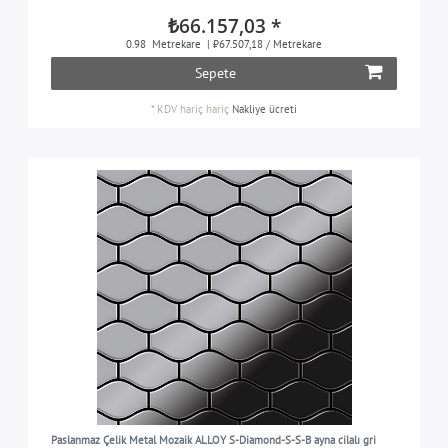
₺66.157,03 *
0.98
Metrekare
| ₺67.507,18 / Metrekare
Sepete
*
KDV hariç
hariç
Nakliye ücreti
Paslanmaz Çelik Metal Mozaik ALLOY S-Diamond-S-S-B ayna cilalı gri