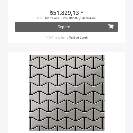
Herringbone
5
₺51.829,13 *
Honey
5
0.98
Metrekare
| ₺52.886,87 / Metrekare
Sepete
House
5
*
KDV hariç
hariç
Nakliye ücreti
Infinit
5
Karma
5
Kink
5
Kismet
5
Kismet & Karma
5
Linear
5
Medallion
5
Mosaic
5
Ninja
5
PK
5