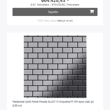
₺64.428,43 *
0.92
Metrekare
| ₺70.030,90 / Metrekare
Sepete
*
KDV hariç
hariç
Nakliye ücreti
Paslanmaz Çelik Metal Mozaik ALLOY S-Cinquanta-Ti-SM ayna cilalı gri
0,98 m2