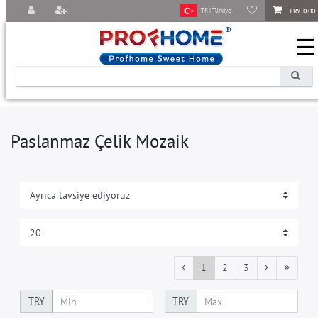
TRY 0,00
TR | Türkiye
☰
Paslanmaz Çelik Mozaik
1
2
3
TRY
TRY