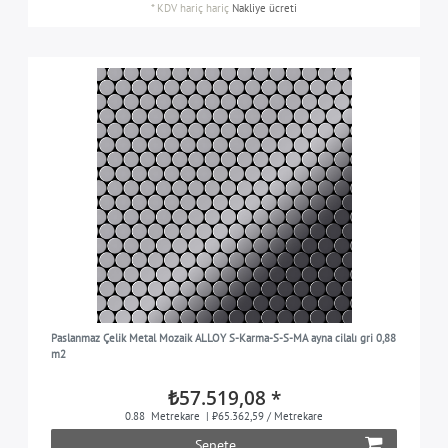
*
KDV hariç
hariç
Nakliye ücreti
Paslanmaz Çelik Metal Mozaik ALLOY S-Karma-S-S-MA ayna cilalı gri 0,88
m2
₺57.519,08 *
0.88
Metrekare
| ₺65.362,59 / Metrekare
Sepete