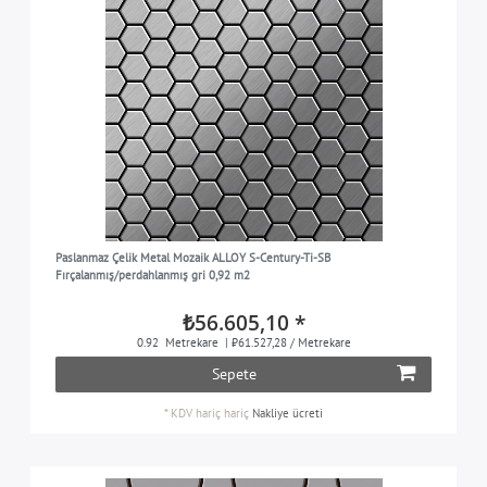
Paslanmaz Çelik Metal Mozaik ALLOY S-Century-Ti-SB
Fırçalanmış/perdahlanmış gri 0,92 m2
₺56.605,10 *
0.92
Metrekare
| ₺61.527,28 / Metrekare
Sepete
*
KDV hariç
hariç
Nakliye ücreti