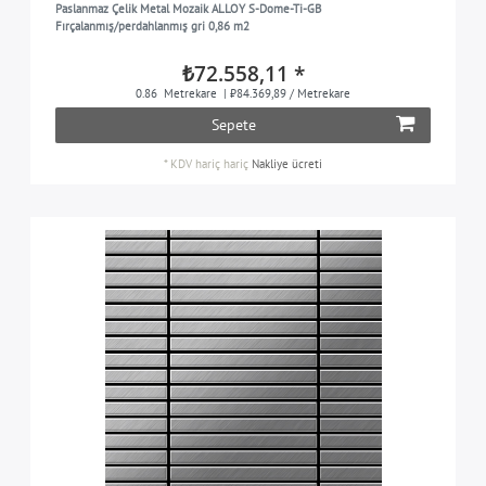
Paslanmaz Çelik Metal Mozaik ALLOY S-Dome-Ti-GB
Penny
5
Fırçalanmış/perdahlanmış gri 0,86 m2
Subway
5
₺72.558,11 *
Swiss Cross
5
0.86
Metrekare
| ₺84.369,89 / Metrekare
Sepete
Ubiquity
5
*
KDV hariç
hariç
Nakliye ücreti