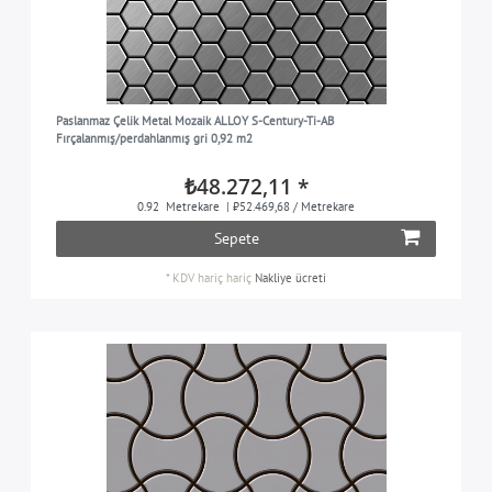
Paslanmaz Çelik Metal Mozaik ALLOY S-Century-Ti-AB
Fırçalanmış/perdahlanmış gri 0,92 m2
₺48.272,11 *
0.92
Metrekare
| ₺52.469,68 / Metrekare
Sepete
*
KDV hariç
hariç
Nakliye ücreti