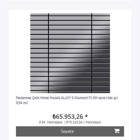
Paslanmaz Çelik Metal Mozaik ALLOY S-Glomesh-Ti-SM ayna cilalı gri
0,94 m2
₺65.953,26 *
0.94
Metrekare
| ₺70.163,04 / Metrekare
Sepete