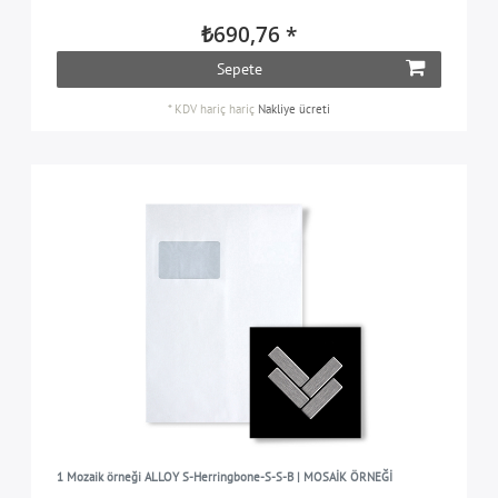
₺690,76 *
Sepete
*
KDV hariç
hariç
Nakliye ücreti
1 Mozaik örneği ALLOY S-Herringbone-S-S-B | MOSAİK ÖRNEĞİ