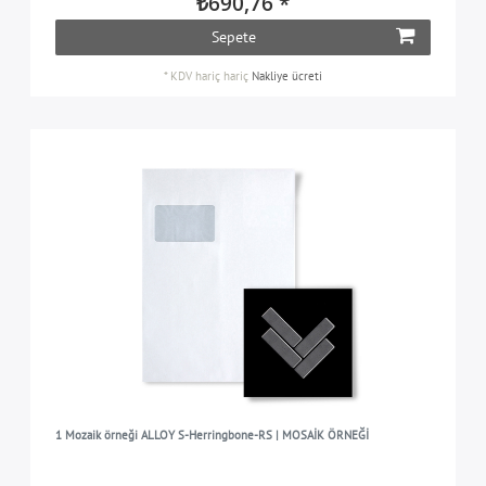
₺690,76 *
Sepete
*
KDV hariç
hariç
Nakliye ücreti
1 Mozaik örneği ALLOY S-Herringbone-RS | MOSAİK ÖRNEĞİ