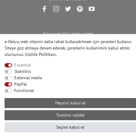
© Copyright 2022 | e-Delux GmbH
e-Delux, web sitesini daha rahat kullanabilmek için çerezleri kullanır.
Siteye göz atmaya devam ederek, çerezlerin kullanìmìnì kabul etmis
olursunuz.
Gizlilik Politikası
.
Essential
Statistics
External media
PayPal
Functional
Hepsini kabul et
Tümünü reddet
Seçimi kabul et