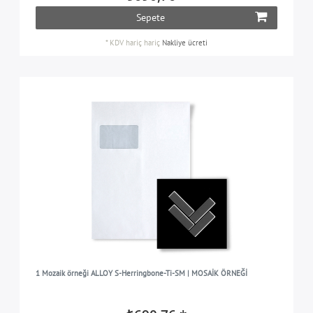
Sepete
*
KDV hariç
hariç
Nakliye ücreti
1 Mozaik örneği ALLOY S-Herringbone-Ti-SM | MOSAİK ÖRNEĞİ