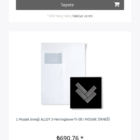
Sepete
*
KDV hariç
hariç
Nakliye ücreti
1 Mozaik örneği ALLOY S-Herringbone-Ti-SB | MOSAİK ÖRNEĞİ
₺690,76 *