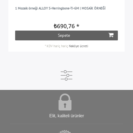
1 Mozaik örneği ALLOY S-Herringbone-Ti-GM | MOSAİK ÖRNEĞİ
₺690,76 *
Sepete
*
KDV hariç
hariç
Nakliye ücreti
Elit, kaliteli ürünler