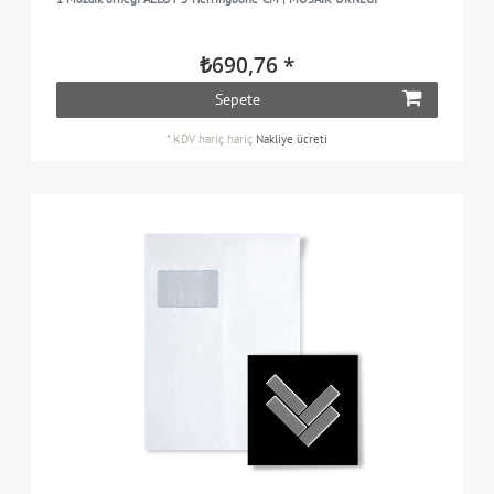
₺690,76 *
Sepete
*
KDV hariç
hariç
Nakliye ücreti