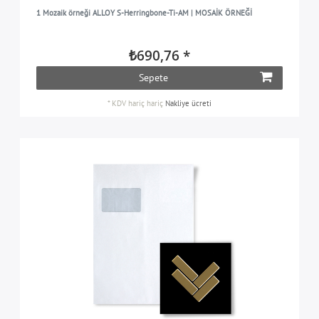
1 Mozaik örneği ALLOY S-Herringbone-Ti-AM | MOSAİK ÖRNEĞİ
₺690,76 *
Sepete
*
KDV hariç
hariç
Nakliye ücreti