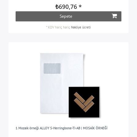
₺690,76 *
Sepete
*
KDV hariç
hariç
Nakliye ücreti
1 Mozaik örneği ALLOY S-Herringbone-Ti-AB | MOSAİK ÖRNEĞİ