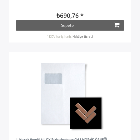
₺690,76 *
Sepete
*
KDV hariç
hariç
Nakliye ücreti
1 Mozaik örneği ALLOY S-Herringbone-CM | MOSAİK ÖRNEĞİ