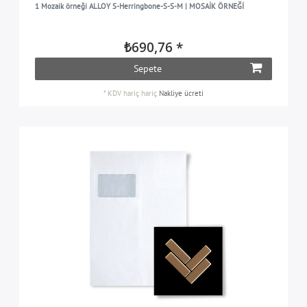
1 Mozaik örneği ALLOY S-Herringbone-S-S-M | MOSAİK ÖRNEĞİ
₺690,76 *
Sepete
*
KDV hariç
hariç
Nakliye ücreti