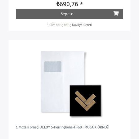
₺690,76 *
Sepete
*
KDV hariç
hariç
Nakliye ücreti
1 Mozaik örneği ALLOY S-Herringbone-Ti-GB | MOSAİK ÖRNEĞİ