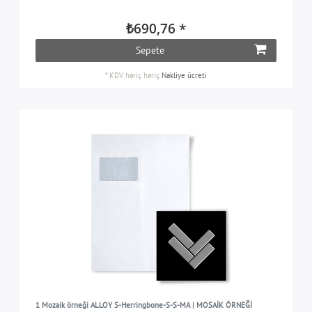
₺690,76 *
Sepete
*
KDV hariç
hariç
Nakliye ücreti
1 Mozaik örneği ALLOY S-Herringbone-S-S-MA | MOSAİK ÖRNEĞİ