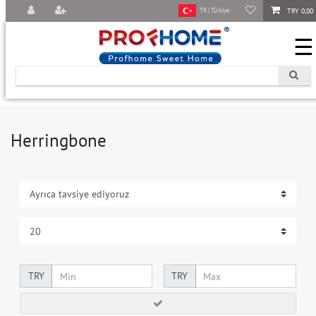
TRY 0,00
TR | Türkiye
☰
Herringbone
TRY
TRY