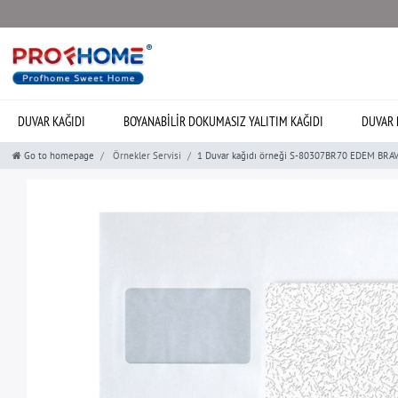
DUVAR KAĞIDI
BOYANABILIR DOKUMASIZ YALITIM KAĞIDI
DUVAR 
Go to homepage
Örnekler Servisi
1 Duvar kağıdı örneği S-80307BR70 EDEM BRA