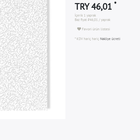
*
TRY 46,01
İçerik
1
yaprak
Baz fiyat
₺46,01 / yaprak
Favori ürün listesi
* KDV hariç hariç
Nakliye ücreti