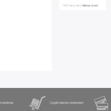
*
KDV hariç
hariç
Nakliye ücreti
lı teslimat
Çeşitli ödeme yöntemleri