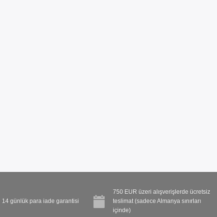
750 EUR üzeri alışverişlerde ücretsiz
14 günlük para iade garantisi
teslimat (sadece Almanya sınırları
içinde)