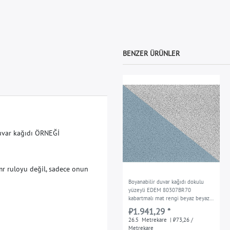
BENZER ÜRÜNLER
u
v
a
r
k
a
ğ
ı
d
ı
Ö
R
N
E
Ğ
İ
m
r
r
u
l
o
y
u
d
e
ğ
i
l
,
s
a
d
e
c
e
o
n
u
n
Boyanabilir duvar kağıdı dokulu
yüzeyli EDEM 80307BR70
kabartmalı mat rengi beyaz beyaz
26,5 m2
₺1.941,29 *
26.5
Metrekare
| ₺73,26 /
Metrekare