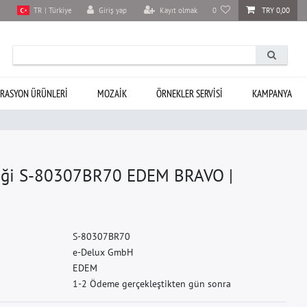
Giriş yap
Kayıt olmak
0
TRY 0,00
TR | Türkiye
RASYON ÜRÜNLERI
MOZAIK
ÖRNEKLER SERVISI
KAMPANYA
neği S-80307BR70 EDEM BRAVO |
S
-
8
0
3
0
7
B
R
7
0
e
-
D
e
l
u
x
G
m
b
H
E
D
E
M
1-2 Ödeme gerçekleştikten gün sonra