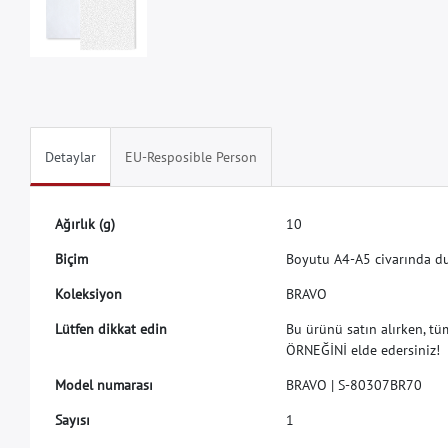
Detaylar
EU-Resposible Person
A
ğ
ı
r
l
ı
k
(
g
)
1
0
B
i
ç
i
m
B
o
y
u
t
u
A
4
-
A
5
c
i
v
a
r
ı
n
d
a
d
K
o
l
e
k
s
i
y
o
n
B
R
A
V
O
L
ü
t
f
e
n
d
i
k
k
a
t
e
d
i
n
B
u
ü
r
ü
n
ü
s
a
t
ı
n
a
l
ı
r
k
e
n
,
t
ü
Ö
R
N
E
Ğ
İ
N
İ
e
l
d
e
e
d
e
r
s
i
n
i
z
!
M
o
d
e
l
n
u
m
a
r
a
s
ı
B
R
A
V
O
|
S
-
8
0
3
0
7
B
R
7
0
S
a
y
ı
s
ı
1