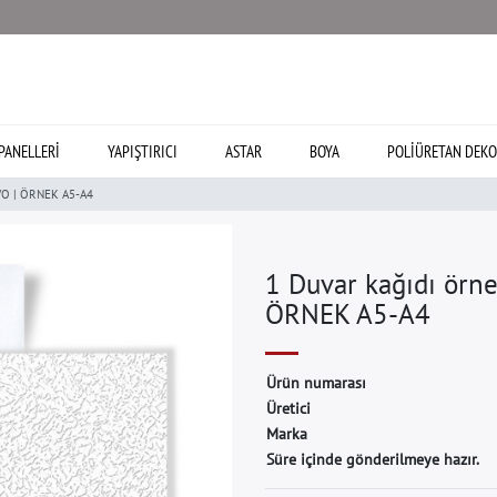
PANELLERI
YAPIŞTIRICI
ASTAR
BOYA
POLIÜRETAN DEKO
VO | ÖRNEK A5-A4
1 Duvar kağıdı ör
ÖRNEK A5-A4
Ü
r
ü
n
n
u
m
a
r
a
s
ı
Ü
r
e
t
i
c
i
M
a
r
k
a
Süre içinde gönderilmeye hazır.