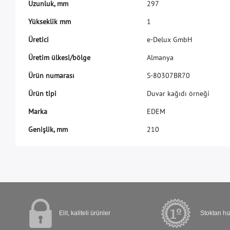
U
z
u
n
l
u
k
,
m
m
2
9
7
Y
ü
k
s
e
k
l
i
k
m
m
1
Ü
r
e
t
i
c
i
e
-
D
e
l
u
x
G
m
b
H
Ü
r
e
t
i
m
ü
l
k
e
s
i
/
b
ö
l
g
e
A
l
m
a
n
y
a
Ü
r
ü
n
n
u
m
a
r
a
s
ı
S
-
8
0
3
0
7
B
R
7
0
Ü
r
ü
n
t
i
p
i
D
u
v
a
r
k
a
ğ
ı
d
ı
ö
r
n
e
ğ
i
M
a
r
k
a
E
D
E
M
G
e
n
i
ş
l
i
k
,
m
m
2
1
0
Elit, kaliteli ürünler
Stoktan hız