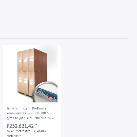
Tamir için flizelin Profhome
Renoviervlies 399-060-288 60
g/m2 beyaz 1 kutu 288 rulo 7632
m2
₺232.621,42 *
7632
Metrekare
| ₺30,48 /
Metrekare