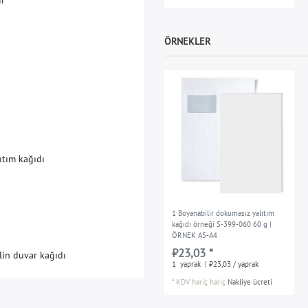
ÖRNEKLER
ı
t
ı
m
k
a
ğ
ı
d
ı
1 Boyanabilir dokumasız yalıtım
kağıdı örneği S-399-060 60 g |
ÖRNEK A5-A4
₺23,03 *
lin duvar kağıdı
1
yaprak
| ₺23,03 / yaprak
*
KDV hariç
hariç
Nakliye ücreti