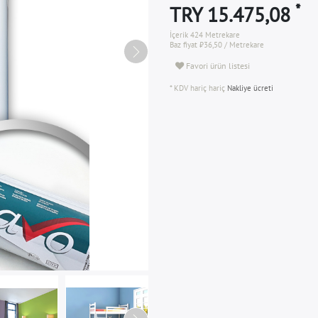
*
TRY 15.475,08
İçerik
424
Metrekare
Baz fiyat
₺36,50 / Metrekare
Favori ürün listesi
* KDV hariç hariç
Nakliye ücreti