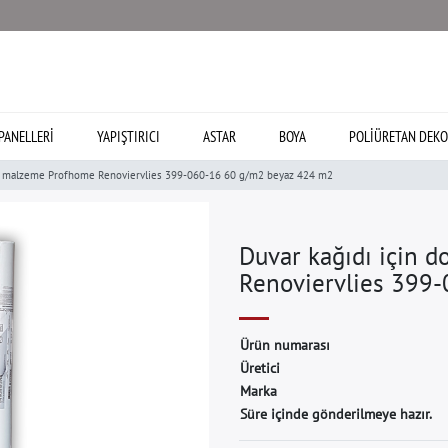
PANELLERI
YAPIŞTIRICI
ASTAR
BOYA
POLIÜRETAN DEKO
ız malzeme Profhome Renoviervlies 399-060-16 60 g/m2 beyaz 424 m2
Duvar kağıdı için 
Renoviervlies 399
Ü
r
ü
n
n
u
m
a
r
a
s
ı
Ü
r
e
t
i
c
i
M
a
r
k
a
Süre içinde gönderilmeye hazır.