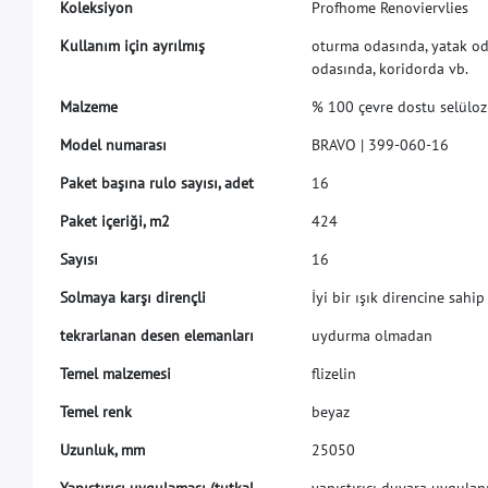
K
o
l
e
k
s
i
y
o
n
P
r
o
f
h
o
m
e
R
e
n
o
v
i
e
r
v
l
i
e
s
K
u
l
l
a
n
ı
m
i
ç
i
n
a
y
r
ı
l
m
ı
ş
o
t
u
r
m
a
o
d
a
s
ı
n
d
a
,
y
a
t
a
k
o
o
d
a
s
ı
n
d
a
,
k
o
r
i
d
o
r
d
a
v
b
.
M
a
l
z
e
m
e
%
1
0
0
ç
e
v
r
e
d
o
s
t
u
s
e
l
ü
l
o
z
M
o
d
e
l
n
u
m
a
r
a
s
ı
B
R
A
V
O
|
3
9
9
-
0
6
0
-
1
6
P
a
k
e
t
b
a
ş
ı
n
a
r
u
l
o
s
a
y
ı
s
ı
,
a
d
e
t
1
6
P
a
k
e
t
i
ç
e
r
i
ğ
i
,
m
2
4
2
4
S
a
y
ı
s
ı
1
6
S
o
l
m
a
y
a
k
a
r
ş
ı
d
i
r
e
n
ç
l
i
İ
y
i
b
i
r
ı
ş
ı
k
d
i
r
e
n
c
i
n
e
s
a
h
i
p
t
e
k
r
a
r
l
a
n
a
n
d
e
s
e
n
e
l
e
m
a
n
l
a
r
ı
u
y
d
u
r
m
a
o
l
m
a
d
a
n
T
e
m
e
l
m
a
l
z
e
m
e
s
i
f
i
z
e
l
i
n
T
e
m
e
l
r
e
n
k
b
e
y
a
z
U
z
u
n
l
u
k
,
m
m
2
5
0
5
0
Y
a
p
ı
ş
t
ı
r
ı
c
ı
u
y
g
u
l
a
m
a
s
ı
(
t
u
t
k
a
l
y
a
p
ı
ş
t
ı
r
ı
c
ı
d
u
v
a
r
a
u
y
g
u
l
a
n