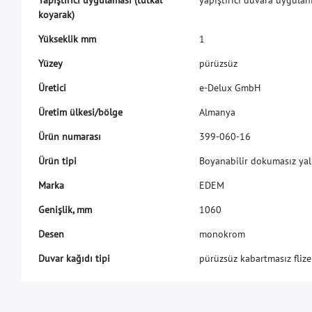
k
o
y
a
r
a
k
)
Y
ü
k
s
e
k
l
i
k
m
m
1
Y
ü
z
e
y
p
ü
r
ü
z
s
ü
z
Ü
r
e
t
i
c
i
e
-
D
e
l
u
x
G
m
b
H
Ü
r
e
t
i
m
ü
l
k
e
s
i
/
b
ö
l
g
e
A
l
m
a
n
y
a
Ü
r
ü
n
n
u
m
a
r
a
s
ı
3
9
9
-
0
6
0
-
1
6
Ü
r
ü
n
t
i
p
i
B
o
y
a
n
a
b
i
l
i
r
d
o
k
u
m
a
s
ı
z
y
a
l
M
a
r
k
a
E
D
E
M
G
e
n
i
ş
l
i
k
,
m
m
1
0
6
0
Desen
monokrom
Duvar kağıdı tipi
pürüzsüz kabartmasız flize