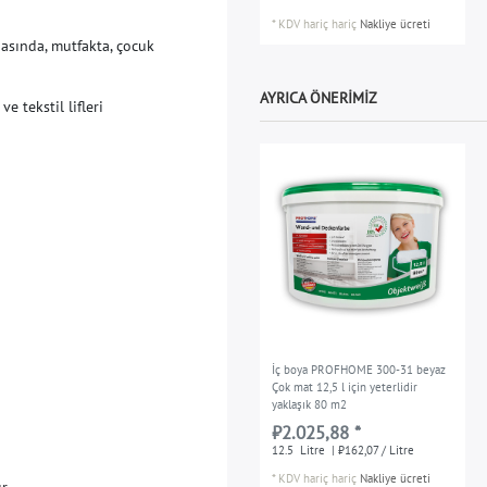
*
KDV hariç
hariç
Nakliye ücreti
d
a
s
ı
n
d
a
,
m
u
t
f
a
k
t
a
,
ç
o
c
u
k
AYRICA ÖNERIMIZ
v
e
t
e
k
s
t
i
l
l
i
f
e
r
i
İç boya PROFHOME 300-31 beyaz
Çok mat 12,5 l için yeterlidir
yaklaşık 80 m2
₺2.025,88 *
12.5
Litre
| ₺162,07 / Litre
*
KDV hariç
hariç
Nakliye ücreti
ı
r