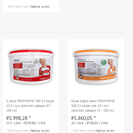
*
KDV hariç
hariç
Nakliye ücreti
İç astar PROFHOME 300-22 beyaz
Duvar kağıdı astari PROFHOME
12,5 l için yeterlidir yaklaşık 83 -
300-21 beyaz mat 10 l için
104 m2
yeterlidir yaklaşık 75 - 100 m2
₺2.998,28 *
₺1.860,05 *
12.5
Litre
| ₺239,86 / Litre
10
Litre
| ₺186,01 / Litre
*
KDV hariç
hariç
Nakliye ücreti
*
KDV hariç
hariç
Nakliye ücreti