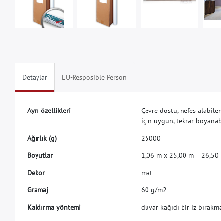
Detaylar
EU-Resposible Person
A
y
r
ı
ö
z
e
l
l
i
k
l
e
r
i
Ç
e
v
r
e
d
o
s
t
u
,
n
e
f
e
s
a
l
a
b
i
l
e
i
ç
i
n
u
y
g
u
n
,
t
e
k
r
a
r
b
o
y
a
n
a
A
ğ
ı
r
l
ı
k
(
g
)
2
5
0
0
0
B
o
y
u
t
l
a
r
1
,
0
6
m
x
2
5
,
0
0
m
=
2
6
,
5
0
D
e
k
o
r
m
a
t
G
r
a
m
a
j
6
0
g
/
m
2
K
a
l
d
ı
r
m
a
y
ö
n
t
e
m
i
d
u
v
a
r
k
a
ğ
ı
d
ı
b
i
r
i
z
b
ı
r
a
k
m