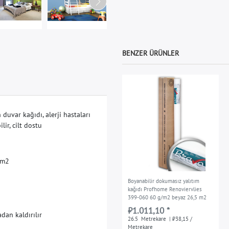
BENZER ÜRÜNLER
n
d
u
v
a
r
k
a
ğ
ı
d
ı
,
a
l
e
r
j
i
h
a
s
t
a
l
a
r
ı
b
i
l
i
r
,
c
i
l
t
d
o
s
t
u
m
2
Boyanabilir dokumasız yalıtım
kağıdı Profhome Renoviervlies
399-060 60 g/m2 beyaz 26,5 m2
₺1.011,10 *
a
d
a
n
k
a
l
d
ı
r
ı
l
ı
r
26.5
Metrekare
| ₺38,15 /
Metrekare