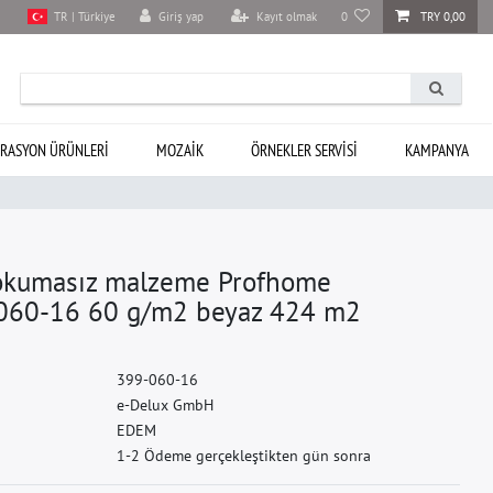
Giriş yap
Kayıt olmak
0
TRY 0,00
TR | Türkiye
RASYON ÜRÜNLERI
MOZAIK
ÖRNEKLER SERVISI
KAMPANYA
dokumasız malzeme Profhome
-060-16 60 g/m2 beyaz 424 m2
3
9
9
-
0
6
0
-
1
6
e
-
D
e
l
u
x
G
m
b
H
E
D
E
M
1-2 Ödeme gerçekleştikten gün sonra