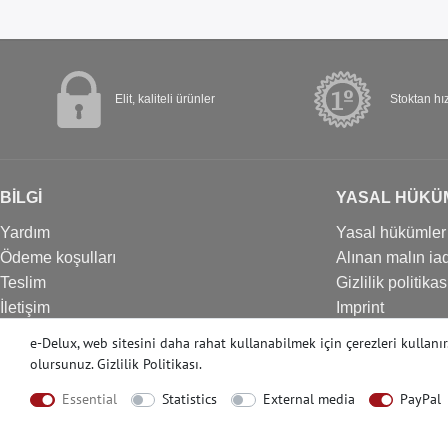
Elit, kaliteli ürünler
Stoktan hız
BİLGİ
YASAL HÜKÜ
Yardım
Yasal hükümler
Ödeme koşulları
Alınan malın iad
Teslim
Gizlilik politikas
İletişim
Imprint
İptal formu
e-Delux, web sitesini daha rahat kullanabilmek için çerezleri kullanı
olursunuz.
Gizlilik Politikası
.
Essential
Statistics
External media
PayPal
© Copyright 2022 | e-Delux GmbH