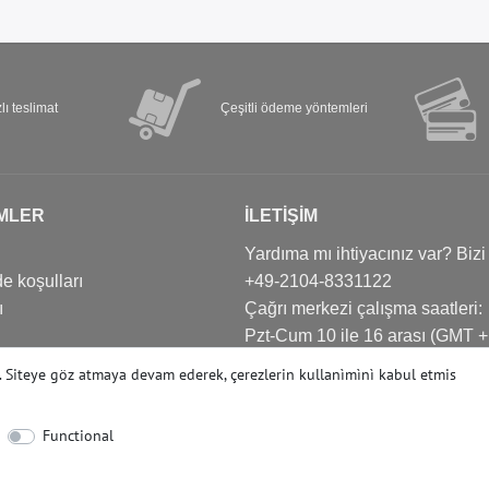
lı teslimat
Çeşitli ödeme yöntemleri
MLER
İLETIŞIM
Yardıma mı ihtiyacınız var? Bizi
e koşulları
+49-2104-8331122
ı
Çağrı merkezi çalışma saatleri:
Pzt-Cum 10 ile 16 arası (GMT +
Е-posta: info@profhome-shop.
r. Siteye göz atmaya devam ederek, çerezlerin kullanìmìnì kabul etmis
Functional