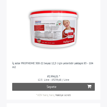
İç astar PROFHOME 300-22 beyaz 12,5 l için yeterlidir yaklaşık 83 - 104
m2
₺2.996,01 *
12.5
Litre
| ₺239,68 / Litre
Sepete
*
KDV hariç
hariç
Nakliye ücreti