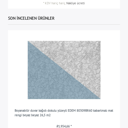
*
KDV hariç
hariç
Nakliye ücreti
SON INCELENEN ÜRÜNLER
Boyanabilir duvar kağıdı dokulu yüzeyli EDEM 80309BR60 kabartmalı mat
rengi beyaz beyaz 26,5 m2
₺1.954,66 *