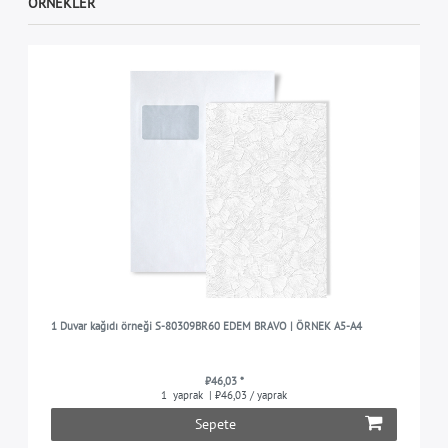
ÖRNEKLER
1 Duvar kağıdı örneği S-80309BR60 EDEM BRAVO | ÖRNEK A5-A4
₺46,03 *
1
yaprak
| ₺46,03 / yaprak
Sepete