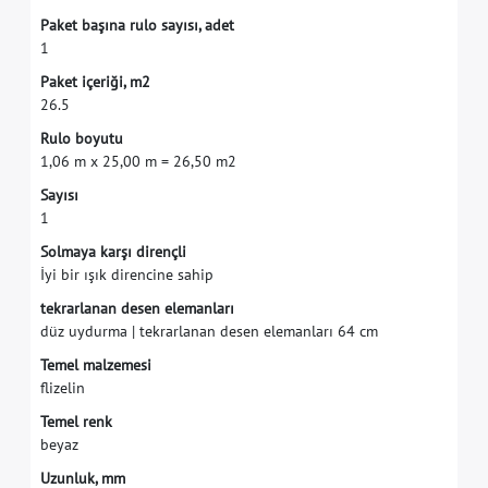
P
a
k
e
t
b
a
ş
ı
n
a
r
u
l
o
s
a
y
ı
s
ı
,
a
d
e
t
1
P
a
k
e
t
i
ç
e
r
i
ğ
i
,
m
2
2
6
.
5
R
u
l
o
b
o
y
u
t
u
1
,
0
6
m
x
2
5
,
0
0
m
=
2
6
,
5
0
m
2
S
a
y
ı
s
ı
1
S
o
l
m
a
y
a
k
a
r
ş
ı
d
i
r
e
n
ç
l
i
İ
y
i
b
i
r
ı
ş
ı
k
d
i
r
e
n
c
i
n
e
s
a
h
i
p
t
e
k
r
a
r
l
a
n
a
n
d
e
s
e
n
e
l
e
m
a
n
l
a
r
ı
d
ü
z
u
y
d
u
r
m
a
|
t
e
k
r
a
r
l
a
n
a
n
d
e
s
e
n
e
l
e
m
a
n
l
a
r
ı
6
4
c
m
T
e
m
e
l
m
a
l
z
e
m
e
s
i
f
i
z
e
l
i
n
T
e
m
e
l
r
e
n
k
b
e
y
a
z
U
z
u
n
l
u
k
,
m
m