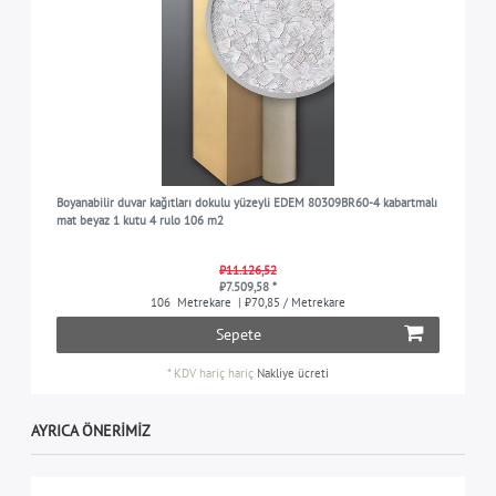
Boyanabilir duvar kağıtları dokulu yüzeyli EDEM 80309BR60-4 kabartmalı
mat beyaz 1 kutu 4 rulo 106 m2
₺11.126,52
₺7.509,58 *
106
Metrekare
| ₺70,85 / Metrekare
Sepete
*
KDV hariç
hariç
Nakliye ücreti
AYRICA ÖNERIMIZ