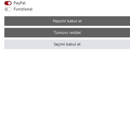
+49-2104-8331122
PayPal
Functional
Çağrı merkezi çalışma saatleri:
Pzt-Cum 10 ile 16 arası (GMT +1)
Hepsini kabul et
Е-posta: info@profhome-shop.com
Tümünü reddet
Seçimi kabul et
ÖDEME KOŞULLARI
SOSYAL AĞLAR
© Copyright 2022 | e-Delux GmbH