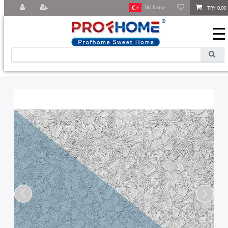
TRY 0,00
TR | Türkiye
☰