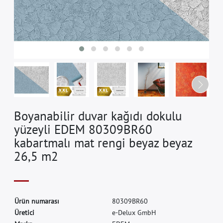
Boyanabilir duvar kağıdı dokulu
yüzeyli EDEM 80309BR60
kabartmalı mat rengi beyaz beyaz
26,5 m2
Ü
r
ü
n
n
u
m
a
r
a
s
ı
8
0
3
0
9
B
R
6
0
Ü
r
e
t
i
c
i
e
-
D
e
l
u
x
G
m
b
H