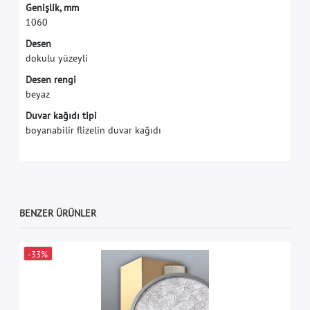
G
e
n
i
ş
l
i
k
,
m
m
1
0
6
0
Desen
dokulu yüzeyli
Desen rengi
beyaz
Duvar kağıdı tipi
boyanabilir flizelin duvar kağıdı
BENZER ÜRÜNLER
-33%