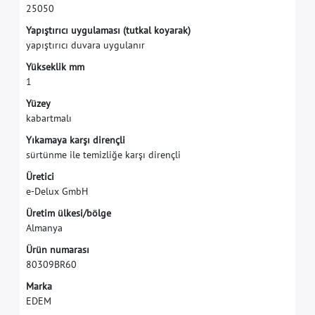
2
5
0
5
0
Y
a
p
ı
ş
t
ı
r
ı
c
ı
u
y
g
u
l
a
m
a
s
ı
(
t
u
t
k
a
l
k
o
y
a
r
a
k
)
y
a
p
ı
ş
t
ı
r
ı
c
ı
d
u
v
a
r
a
u
y
g
u
l
a
n
ı
r
Y
ü
k
s
e
k
l
i
k
m
m
1
Y
ü
z
e
y
k
a
b
a
r
t
m
a
l
ı
Y
ı
k
a
m
a
y
a
k
a
r
ş
ı
d
i
r
e
n
ç
l
i
s
ü
r
t
ü
n
m
e
i
l
e
t
e
m
i
z
l
i
ğ
e
k
a
r
ş
ı
d
i
r
e
n
ç
l
i
Ü
r
e
t
i
c
i
e
-
D
e
l
u
x
G
m
b
H
Ü
r
e
t
i
m
ü
l
k
e
s
i
/
b
ö
l
g
e
A
l
m
a
n
y
a
Ü
r
ü
n
n
u
m
a
r
a
s
ı
8
0
3
0
9
B
R
6
0
M
a
r
k
a
E
D
E
M