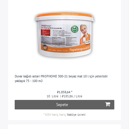
Duvar kağıdı astari PROFHOME 300-21 beyaz mat 10 l için yeterlidir
yaklaşık 75 - 100 m2
₺1.858,64 *
10
Litre
| ₺185,86 / Litre
Sepete
*
KDV hariç
hariç
Nakliye ücreti