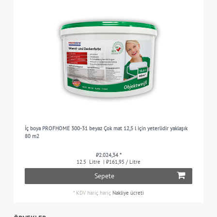
İç boya PROFHOME 300-31 beyaz Çok mat 12,5 l için yeterlidir yaklaşık
80 m2
₺2.024,34 *
12.5
Litre
| ₺161,95 / Litre
Sepete
*
KDV hariç
hariç
Nakliye ücreti