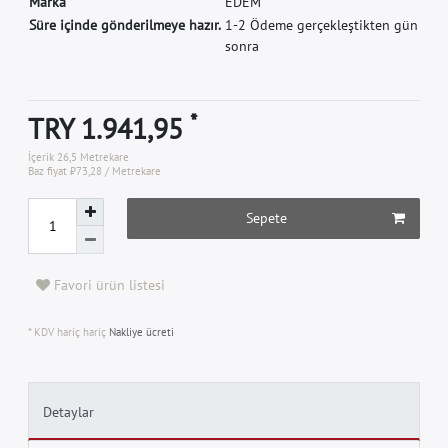
M
a
r
k
a
E
D
E
M
Süre içinde gönderilmeye hazır.
1-2 Ödeme gerçekleştikten gün
sonra
*
TRY 1.941,95
İçerik
26,5
Metrekare
Baz fiyat
₺73,28 / Metrekare
Sepete
Favori ürün listesi
* KDV hariç hariç
Nakliye ücreti
Detaylar