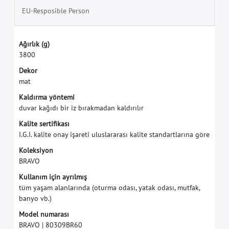
EU-Resposible Person
A
ğ
ı
r
l
ı
k
(
g
)
3
8
0
0
D
e
k
o
r
m
a
t
K
a
l
d
ı
r
m
a
y
ö
n
t
e
m
i
d
u
v
a
r
k
a
ğ
ı
d
ı
b
i
r
i
z
b
ı
r
a
k
m
a
d
a
n
k
a
l
d
ı
r
ı
l
ı
r
K
a
l
i
t
e
s
e
r
t
i
f
k
a
s
ı
I
.
G
.
I
.
k
a
l
i
t
e
o
n
a
y
i
ş
a
r
e
t
i
u
l
u
s
l
a
r
a
r
a
s
ı
k
a
l
i
t
e
s
t
a
n
d
a
r
t
l
a
r
ı
n
a
g
ö
r
e
K
o
l
e
k
s
i
y
o
n
B
R
A
V
O
K
u
l
l
a
n
ı
m
i
ç
i
n
a
y
r
ı
l
m
ı
ş
t
ü
m
y
a
ş
a
m
a
l
a
n
l
a
r
ı
n
d
a
(
o
t
u
r
m
a
o
d
a
s
ı
,
y
a
t
a
k
o
d
a
s
ı
,
m
u
t
f
a
k
,
b
a
n
y
o
v
b
.
)
M
o
d
e
l
n
u
m
a
r
a
s
ı
B
R
A
V
O
|
8
0
3
0
9
B
R
6
0