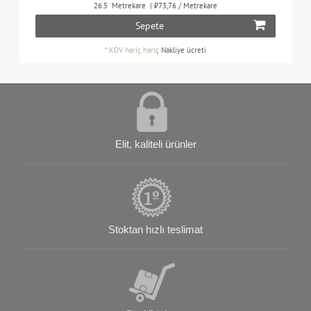
26.5
Metrekare
| ₺73,76 / Metrekare
Sepete
*
KDV hariç
hariç
Nakliye ücreti
Elit, kaliteli ürünler
Stoktan hızlı teslimat