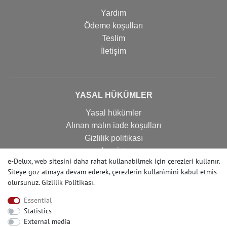
Yardım
Ödeme koşulları
Teslim
İletişim
YASAL HÜKÜMLER
Yasal hükümler
Alınan malın iade koşulları
Gizlilik politikası
Imprint
e-Delux, web sitesini daha rahat kullanabilmek için çerezleri kullanır.
İptal formu
Siteye göz atmaya devam ederek, çerezlerin kullanìmìnì kabul etmis
olursunuz.
Gizlilik Politikası
.
Essential
İLETIŞIM
Statistics
Yardıma mı ihtiyacınız var? Bizi arayın:
External media