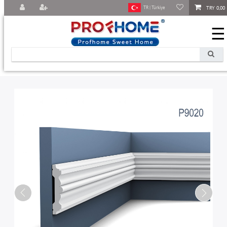
TRY 0,00
TR | Türkiye
☰