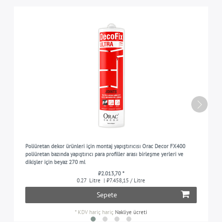
Poliüretan dekor ürünleri için montaj yapıştırıcısı Orac Decor FX400
poliüretan bazında yapıştırıcı para profiller arası birleşme yerleri ve
dikişler için beyaz 270 ml
₺2.013,70 *
0.27
Litre
| ₺7.458,15 / Litre
Sepete
*
KDV hariç
hariç
Nakliye ücreti