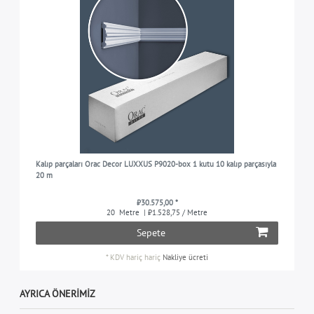
Kalıp parçaları Orac Decor LUXXUS P9020-box 1 kutu 10 kalıp parçasıyla
20 m
₺30.575,00 *
20
Metre
| ₺1.528,75 / Metre
Sepete
*
KDV hariç
hariç
Nakliye ücreti
AYRICA ÖNERIMIZ