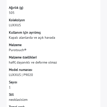
A
ğ
ı
r
l
ı
k
(
g
)
5
0
5
K
o
l
e
k
s
i
y
o
n
L
U
X
X
U
S
K
u
l
l
a
n
ı
m
i
ç
i
n
a
y
r
ı
l
m
ı
ş
K
a
p
a
l
ı
a
l
a
n
l
a
r
d
a
v
e
a
ç
ı
k
h
a
v
a
d
a
M
a
l
z
e
m
e
P
u
r
o
t
o
u
c
h
®
M
a
l
z
e
m
e
ö
z
e
l
l
i
k
l
e
r
i
h
a
f
f
,
d
a
y
a
n
ı
k
l
ı
v
e
d
e
f
o
r
m
e
o
l
m
a
z
M
o
d
e
l
n
u
m
a
r
a
s
ı
L
U
X
X
U
S
|
P
9
0
2
0
S
a
y
ı
s
ı
1
S
t
i
l
n
e
o
k
l
a
s
i
s
i
z
m