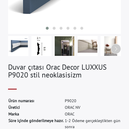
Duvar çıtası Orac Decor LUXXUS
P9020 stil neoklasisizm
Ü
r
ü
n
n
u
m
a
r
a
s
ı
P
9
0
2
0
Ü
r
e
t
i
c
i
O
R
A
C
N
V
M
a
r
k
a
O
R
A
C
Süre içinde gönderilmeye hazır.
1-2 Ödeme gerçekleştikten gün
sonra