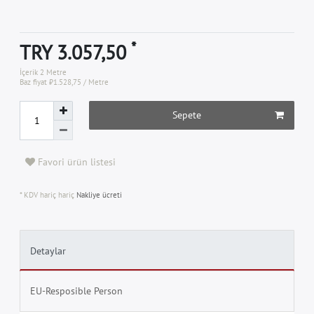
*
TRY 3.057,50
İçerik
2
Metre
Baz fiyat
₺1.528,75 / Metre
Sepete
Favori ürün listesi
* KDV hariç hariç
Nakliye ücreti
Detaylar
EU-Resposible Person