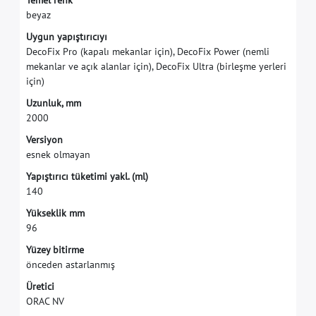
T
e
m
e
l
r
e
n
k
b
e
y
a
z
U
y
g
u
n
y
a
p
ı
ş
t
ı
r
ı
c
ı
y
ı
D
e
c
o
F
i
x
P
r
o
(
k
a
p
a
l
ı
m
e
k
a
n
l
a
r
i
ç
i
n
)
,
D
e
c
o
F
i
x
P
o
w
e
r
(
n
e
m
l
i
m
e
k
a
n
l
a
r
v
e
a
ç
ı
k
a
l
a
n
l
a
r
i
ç
i
n
)
,
D
e
c
o
F
i
x
U
l
t
r
a
(
b
i
r
l
e
ş
m
e
y
e
r
l
e
r
i
i
ç
i
n
)
U
z
u
n
l
u
k
,
m
m
2
0
0
0
V
e
r
s
i
y
o
n
e
s
n
e
k
o
l
m
a
y
a
n
Y
a
p
ı
ş
t
ı
r
ı
c
ı
t
ü
k
e
t
i
m
i
y
a
k
l
.
(
m
l
)
1
4
0
Y
ü
k
s
e
k
l
i
k
m
m
9
6
Y
ü
z
e
y
b
i
t
i
r
m
e
ö
n
c
e
d
e
n
a
s
t
a
r
l
a
n
m
ı
ş
Ü
r
e
t
i
c
i
O
R
A
C
N
V