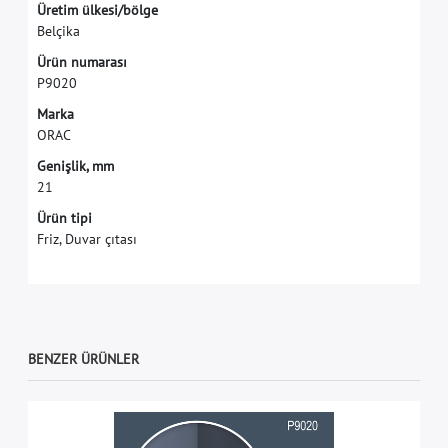
Ü
r
e
t
i
m
ü
l
k
e
s
i
/
b
ö
l
g
e
B
e
l
ç
i
k
a
Ü
r
ü
n
n
u
m
a
r
a
s
ı
P
9
0
2
0
M
a
r
k
a
O
R
A
C
G
e
n
i
ş
l
i
k
,
m
m
2
1
Ürün tipi
Friz, Duvar çıtası
BENZER ÜRÜNLER