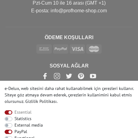
Pzt-Cum 10 ile 16 arası (GMT +1)
Е-posta: info@profhome-shop.com
ÖDEME KOŞULLARI
SOSYAL AĞLAR
e-Delux, web sitesini daha rahat kullanabilmek için çerezleri kullanır.
Siteye göz atmaya devam ederek, çerezlerin kullanìmìnì kabul etmis
olursunuz.
Gizlilik Politikası
.
© Copyright 2022 | e-Delux GmbH
Essential
Statistics
External media
PayPal