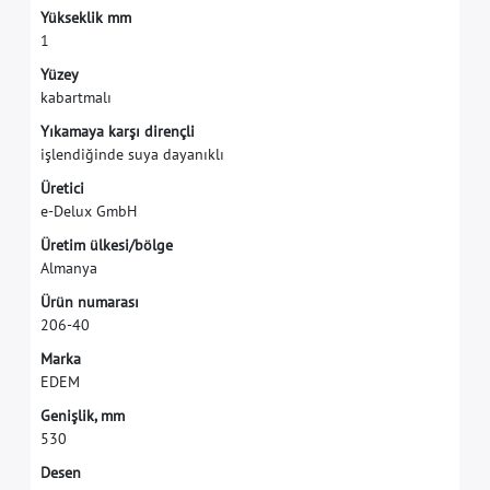
Y
ü
k
s
e
k
l
i
k
m
m
1
Y
ü
z
e
y
k
a
b
a
r
t
m
a
l
ı
Y
ı
k
a
m
a
y
a
k
a
r
ş
ı
d
i
r
e
n
ç
l
i
i
ş
l
e
n
d
i
ğ
i
n
d
e
s
u
y
a
d
a
y
a
n
ı
k
l
ı
Ü
r
e
t
i
c
i
e
-
D
e
l
u
x
G
m
b
H
Ü
r
e
t
i
m
ü
l
k
e
s
i
/
b
ö
l
g
e
A
l
m
a
n
y
a
Ü
r
ü
n
n
u
m
a
r
a
s
ı
2
0
6
-
4
0
M
a
r
k
a
E
D
E
M
G
e
n
i
ş
l
i
k
,
m
m
5
3
0
Desen