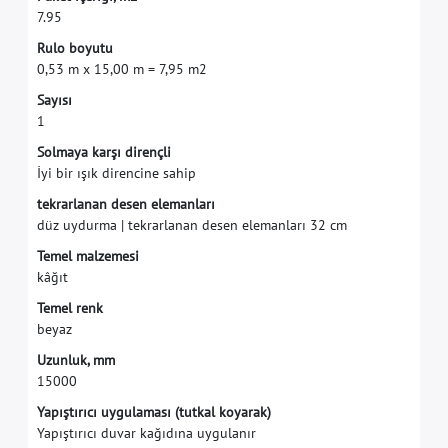
7
.
9
5
R
u
l
o
b
o
y
u
t
u
0
,
5
3
m
x
1
5
,
0
0
m
=
7
,
9
5
m
2
S
a
y
ı
s
ı
1
S
o
l
m
a
y
a
k
a
r
ş
ı
d
i
r
e
n
ç
l
i
İ
y
i
b
i
r
ı
ş
ı
k
d
i
r
e
n
c
i
n
e
s
a
h
i
p
t
e
k
r
a
r
l
a
n
a
n
d
e
s
e
n
e
l
e
m
a
n
l
a
r
ı
d
ü
z
u
y
d
u
r
m
a
|
t
e
k
r
a
r
l
a
n
a
n
d
e
s
e
n
e
l
e
m
a
n
l
a
r
ı
3
2
c
m
T
e
m
e
l
m
a
l
z
e
m
e
s
i
k
â
ğ
ı
t
T
e
m
e
l
r
e
n
k
b
e
y
a
z
U
z
u
n
l
u
k
,
m
m
1
5
0
0
0
Y
a
p
ı
ş
t
ı
r
ı
c
ı
u
y
g
u
l
a
m
a
s
ı
(
t
u
t
k
a
l
k
o
y
a
r
a
k
)
Y
a
p
ı
ş
t
ı
r
ı
c
ı
d
u
v
a
r
k
a
ğ
ı
d
ı
n
a
u
y
g
u
l
a
n
ı
r