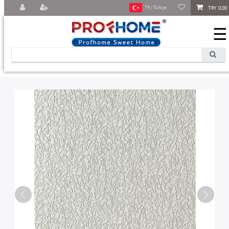
TRY 0,00
TR | Türkiye
☰