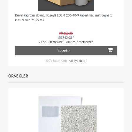
Duvar kağıtları dokulu yüzeyli EDEM 206-40-9 kabartmalı mat beyaz 1
kutu 9 rulo 71,55 m2
₺8.613,35
₺5.742,08 *
71.55
Metrekare
| ₺80,25 / Metrekare
Sepete
*
KDV hariç
hariç
Nakliye ücreti
ÖRNEKLER