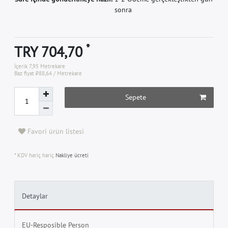
sonra
*
TRY 704,70
İçerik
7,95
Metrekare
Baz fiyat
₺88,64 / Metrekare
Sepete
Favori ürün listesi
* KDV hariç hariç
Nakliye ücreti
Detaylar
EU-Resposible Person