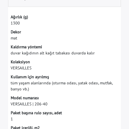
A
ğ
ı
r
l
ı
k
(
g
)
1
3
0
0
D
e
k
o
r
m
a
t
K
a
l
d
ı
r
m
a
y
ö
n
t
e
m
i
d
u
v
a
r
k
a
ğ
ı
d
ı
n
ı
n
a
l
t
k
a
ğ
ı
t
t
a
b
a
k
a
s
ı
d
u
v
a
r
d
a
k
a
l
ı
r
K
o
l
e
k
s
i
y
o
n
V
E
R
S
A
I
L
L
E
S
K
u
l
l
a
n
ı
m
i
ç
i
n
a
y
r
ı
l
m
ı
ş
t
ü
m
y
a
ş
a
m
a
l
a
n
l
a
r
ı
n
d
a
(
o
t
u
r
m
a
o
d
a
s
ı
,
y
a
t
a
k
o
d
a
s
ı
,
m
u
t
f
a
k
,
b
a
n
y
o
v
b
.
)
M
o
d
e
l
n
u
m
a
r
a
s
ı
V
E
R
S
A
I
L
L
E
S
|
2
0
6
-
4
0
P
a
k
e
t
b
a
ş
ı
n
a
r
u
l
o
s
a
y
ı
s
ı
,
a
d
e
t
1
P
a
k
e
t
i
ç
e
r
i
ğ
i
,
m
2