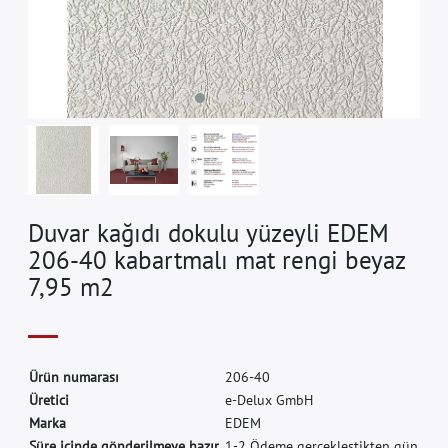
Duvar kağıdı dokulu yüzeyli EDEM
206-40 kabartmalı mat rengi beyaz
7,95 m2
Ü
r
ü
n
n
u
m
a
r
a
s
ı
2
0
6
-
4
0
Ü
r
e
t
i
c
i
e
-
D
e
l
u
x
G
m
b
H
M
a
r
k
a
E
D
E
M
Süre içinde gönderilmeye hazır.
1-2 Ödeme gerçekleştikten gün