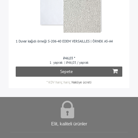
1 Duvar kağıdı örneği S-206-40 EDEM VERSAILLES | ÖRNEK A5-A4
₺46,03 *
1
yaprak
| ₺46,03 / yaprak
Sepete
*
KDV hariç
hariç
Nakliye ücreti
Elit, kaliteli ürünler