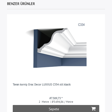
BENZER ÜRÜNLER
Tavan korniş Orac Decor LUXXUS C334 stil klasik
₺7.389,73 *
2
Metre
| ₺3.694,86 / Metre
Sepete