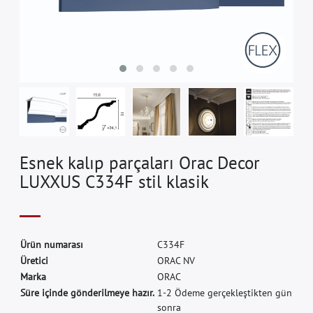
Esnek kalıp parçaları Orac Decor
LUXXUS C334F stil klasik
Ü
r
ü
n
n
u
m
a
r
a
s
ı
C
3
3
4
F
Ü
r
e
t
i
c
i
O
R
A
C
N
V
M
a
r
k
a
O
R
A
C
Süre içinde gönderilmeye hazır.
1-2 Ödeme gerçekleştikten gün
sonra