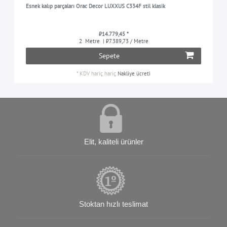
Esnek kalıp parçaları Orac Decor LUXXUS C334F stil klasik
₺14.779,45 *
2
Metre
| ₺7.389,73 / Metre
Sepete
*
KDV hariç
hariç
Nakliye ücreti
Elit, kaliteli ürünler
Stoktan hızlı teslimat