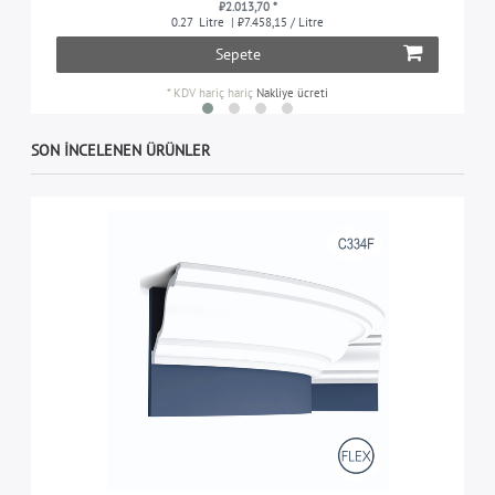
₺2.013,70 *
0.27
Litre
| ₺7.458,15 / Litre
Sepete
*
KDV hariç
hariç
Nakliye ücreti
SON INCELENEN ÜRÜNLER