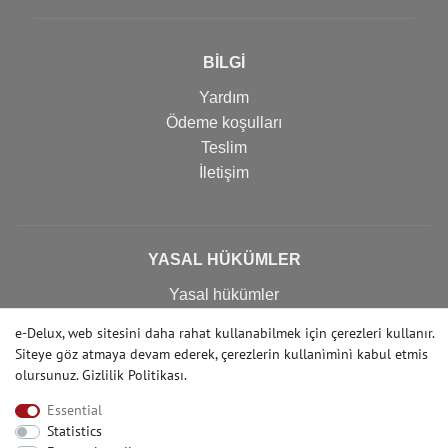
BİLGİ
Yardım
Ödeme koşulları
Teslim
İletişim
YASAL HÜKÜMLER
Yasal hükümler
Alınan malın iade koşulları
e-Delux, web sitesini daha rahat kullanabilmek için çerezleri kullanır.
Gizlilik politikası
Siteye göz atmaya devam ederek, çerezlerin kullanìmìnì kabul etmis
Imprint
olursunuz.
Gizlilik Politikası
.
İptal formu
Essential
Statistics