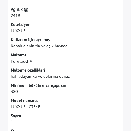
A
ğ
ı
r
l
ı
k
(
g
)
2
4
1
9
K
o
l
e
k
s
i
y
o
n
L
U
X
X
U
S
K
u
l
l
a
n
ı
m
i
ç
i
n
a
y
r
ı
l
m
ı
ş
K
a
p
a
l
ı
a
l
a
n
l
a
r
d
a
v
e
a
ç
ı
k
h
a
v
a
d
a
M
a
l
z
e
m
e
P
u
r
o
t
o
u
c
h
®
M
a
l
z
e
m
e
ö
z
e
l
l
i
k
l
e
r
i
h
a
f
f
,
d
a
y
a
n
ı
k
l
ı
v
e
d
e
f
o
r
m
e
o
l
m
a
z
M
i
n
i
m
u
m
b
ü
k
ü
l
m
e
y
a
r
ı
ç
a
p
ı
,
c
m
3
8
0
M
o
d
e
l
n
u
m
a
r
a
s
ı
L
U
X
X
U
S
|
C
3
3
4
F
S
a
y
ı
s
ı
1