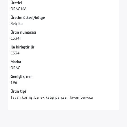
Ü
r
e
t
i
c
i
O
R
A
C
N
V
Ü
r
e
t
i
m
ü
l
k
e
s
i
/
b
ö
l
g
e
B
e
l
ç
i
k
a
Ü
r
ü
n
n
u
m
a
r
a
s
ı
C
3
3
4
F
İ
l
e
b
i
r
l
e
ş
t
i
r
i
l
i
r
C
3
3
4
M
a
r
k
a
O
R
A
C
G
e
n
i
ş
l
i
k
,
m
m
1
9
6
Ürün tipi
Tavan korniş, Esnek kalıp parçası, Tavan pervazı