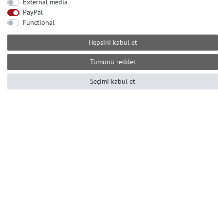
External media
İLETIŞIM
PayPal
Functional
Yardıma mı ihtiyacınız var? Bizi arayın:
+49-2104-8331122
Hepsini kabul et
Çağrı merkezi çalışma saatleri:
Tümünü reddet
Pzt-Cum 10 ile 16 arası (GMT +1)
Е-posta: info@profhome-shop.com
Seçimi kabul et
ÖDEME KOŞULLARI
SOSYAL AĞLAR