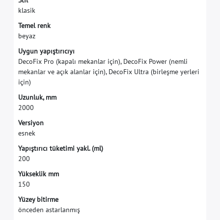
S
t
i
l
k
l
a
s
i
k
T
e
m
e
l
r
e
n
k
b
e
y
a
z
U
y
g
u
n
y
a
p
ı
ş
t
ı
r
ı
c
ı
y
ı
D
e
c
o
F
i
x
P
r
o
(
k
a
p
a
l
ı
m
e
k
a
n
l
a
r
i
ç
i
n
)
,
D
e
c
o
F
i
x
P
o
w
e
r
(
n
e
m
l
i
m
e
k
a
n
l
a
r
v
e
a
ç
ı
k
a
l
a
n
l
a
r
i
ç
i
n
)
,
D
e
c
o
F
i
x
U
l
t
r
a
(
b
i
r
l
e
ş
m
e
y
e
r
l
e
r
i
i
ç
i
n
)
U
z
u
n
l
u
k
,
m
m
2
0
0
0
V
e
r
s
i
y
o
n
e
s
n
e
k
Y
a
p
ı
ş
t
ı
r
ı
c
ı
t
ü
k
e
t
i
m
i
y
a
k
l
.
(
m
l
)
2
0
0
Y
ü
k
s
e
k
l
i
k
m
m
1
5
0
Y
ü
z
e
y
b
i
t
i
r
m
e
ö
n
c
e
d
e
n
a
s
t
a
r
l
a
n
m
ı
ş