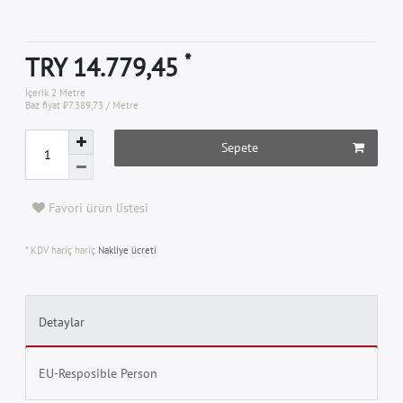
*
TRY 14.779,45
İçerik
2
Metre
Baz fiyat
₺7.389,73 / Metre
Sepete
Favori ürün listesi
* KDV hariç hariç
Nakliye ücreti
Detaylar
EU-Resposible Person