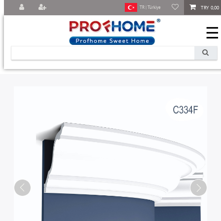
TRY 0,00
TR | Türkiye
☰