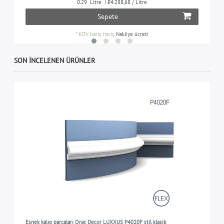
0.29
Litre
| ₺4.288,68 / Litre
Sepete
*
KDV hariç
hariç
Nakliye ücreti
SON INCELENEN ÜRÜNLER
Esnek kalıp parçaları Orac Decor LUXXUS P4020F stil klasik