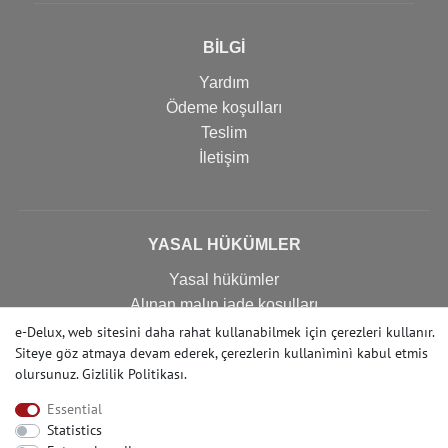
BİLGİ
Yardım
Ödeme koşulları
Teslim
İletişim
YASAL HÜKÜMLER
Yasal hükümler
Alınan malın iade koşulları
Gizlilik politikası
e-Delux, web sitesini daha rahat kullanabilmek için çerezleri kullanır.
Siteye göz atmaya devam ederek, çerezlerin kullanìmìnì kabul etmis
Imprint
olursunuz.
Gizlilik Politikası
.
İptal formu
Essential
Statistics