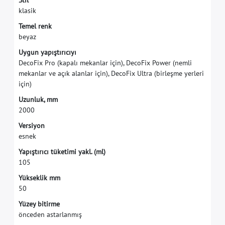
S
t
i
l
k
l
a
s
i
k
T
e
m
e
l
r
e
n
k
b
e
y
a
z
U
y
g
u
n
y
a
p
ı
ş
t
ı
r
ı
c
ı
y
ı
D
e
c
o
F
i
x
P
r
o
(
k
a
p
a
l
ı
m
e
k
a
n
l
a
r
i
ç
i
n
)
,
D
e
c
o
F
i
x
P
o
w
e
r
(
n
e
m
l
i
m
e
k
a
n
l
a
r
v
e
a
ç
ı
k
a
l
a
n
l
a
r
i
ç
i
n
)
,
D
e
c
o
F
i
x
U
l
t
r
a
(
b
i
r
l
e
ş
m
e
y
e
r
l
e
r
i
i
ç
i
n
)
U
z
u
n
l
u
k
,
m
m
2
0
0
0
V
e
r
s
i
y
o
n
e
s
n
e
k
Y
a
p
ı
ş
t
ı
r
ı
c
ı
t
ü
k
e
t
i
m
i
y
a
k
l
.
(
m
l
)
1
0
5
Y
ü
k
s
e
k
l
i
k
m
m
5
0
Y
ü
z
e
y
b
i
t
i
r
m
e
ö
n
c
e
d
e
n
a
s
t
a
r
l
a
n
m
ı
ş