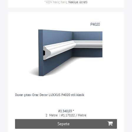
*
KDV hariç
hariç
Nakliye ücreti
Duvar çıtası Orac Decor LUXXUS P4020 stil klasik
₺2.340,03 *
2
Metre
| ₺1.170,02 / Metre
Sepete