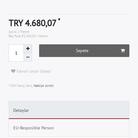
*
TRY 4.680,07
İçerik
2
Metre
Baz fiyat
₺2.340,03 / Metre
Sepete
Favori ürün listesi
* KDV hariç hariç
Nakliye ücreti
Detaylar
EU-Resposible Person