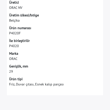
Ü
r
e
t
i
c
i
O
R
A
C
N
V
Ü
r
e
t
i
m
ü
l
k
e
s
i
/
b
ö
l
g
e
B
e
l
ç
i
k
a
Ü
r
ü
n
n
u
m
a
r
a
s
ı
P
4
0
2
0
F
İ
l
e
b
i
r
l
e
ş
t
i
r
i
l
i
r
P
4
0
2
0
M
a
r
k
a
O
R
A
C
G
e
n
i
ş
l
i
k
,
m
m
2
9
Ürün tipi
Friz, Duvar çıtası, Esnek kalıp parçası