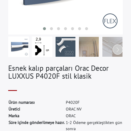
Esnek kalıp parçaları Orac Decor
LUXXUS P4020F stil klasik
Ü
r
ü
n
n
u
m
a
r
a
s
ı
P
4
0
2
0
F
Ü
r
e
t
i
c
i
O
R
A
C
N
V
M
a
r
k
a
O
R
A
C
Süre içinde gönderilmeye hazır.
1-2 Ödeme gerçekleştikten gün
sonra