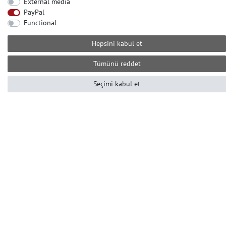
External media
İLETIŞIM
PayPal
Yardıma mı ihtiyacınız var? Bizi arayın:
Functional
+49-2104-8331122
Hepsini kabul et
Çağrı merkezi çalışma saatleri:
Pzt-Cum 10 ile 16 arası (GMT +1)
Tümünü reddet
Е-posta: info@profhome-shop.com
Seçimi kabul et
ÖDEME KOŞULLARI
SOSYAL AĞLAR
© Copyright 2022 | e-Delux GmbH