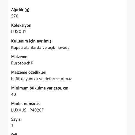
A
ğ
ı
r
l
ı
k
(
g
)
5
7
0
K
o
l
e
k
s
i
y
o
n
L
U
X
X
U
S
K
u
l
l
a
n
ı
m
i
ç
i
n
a
y
r
ı
l
m
ı
ş
K
a
p
a
l
ı
a
l
a
n
l
a
r
d
a
v
e
a
ç
ı
k
h
a
v
a
d
a
M
a
l
z
e
m
e
P
u
r
o
t
o
u
c
h
®
M
a
l
z
e
m
e
ö
z
e
l
l
i
k
l
e
r
i
h
a
f
f
,
d
a
y
a
n
ı
k
l
ı
v
e
d
e
f
o
r
m
e
o
l
m
a
z
M
i
n
i
m
u
m
b
ü
k
ü
l
m
e
y
a
r
ı
ç
a
p
ı
,
c
m
4
0
M
o
d
e
l
n
u
m
a
r
a
s
ı
L
U
X
X
U
S
|
P
4
0
2
0
F
S
a
y
ı
s
ı
1