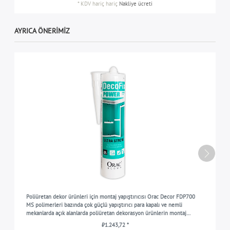
*
KDV hariç
hariç
Nakliye ücreti
AYRICA ÖNERIMIZ
Poliüretan dekor ürünleri için montaj yapıştırıcısı Orac Decor FDP700
MS polimerleri bazında çok güçlü yapıştırıcı para kapalı ve nemli
mekanlarda açık alanlarda poliüretan dekorasyon ürünlerin montaj
çalışmaları için beyaz 290 ml
₺1.243,72 *