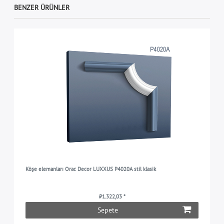
BENZER ÜRÜNLER
Köşe elemanları Orac Decor LUXXUS P4020A stil klasik
₺1.322,03 *
Sepete