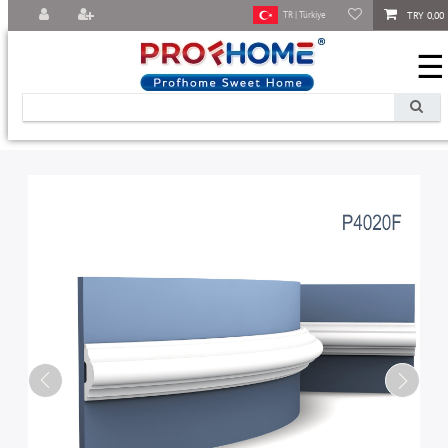
TRY 0,00
TR | Türkiye
☰