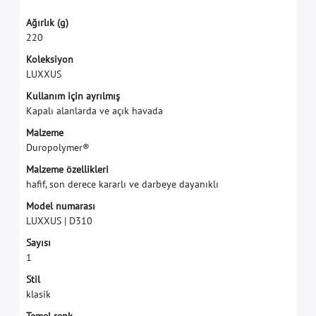
A
ğ
ı
r
l
ı
k
(
g
)
2
2
0
K
o
l
e
k
s
i
y
o
n
L
U
X
X
U
S
K
u
l
l
a
n
ı
m
i
ç
i
n
a
y
r
ı
l
m
ı
ş
K
a
p
a
l
ı
a
l
a
n
l
a
r
d
a
v
e
a
ç
ı
k
h
a
v
a
d
a
M
a
l
z
e
m
e
D
u
r
o
p
o
l
y
m
e
r
®
M
a
l
z
e
m
e
ö
z
e
l
l
i
k
l
e
r
i
h
a
f
f
,
s
o
n
d
e
r
e
c
e
k
a
r
a
r
l
ı
v
e
d
a
r
b
e
y
e
d
a
y
a
n
ı
k
l
ı
M
o
d
e
l
n
u
m
a
r
a
s
ı
L
U
X
X
U
S
|
D
3
1
0
S
a
y
ı
s
ı
1
S
t
i
l
k
l
a
s
i
k