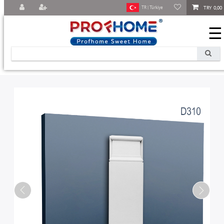
TRY 0,00
TR | Türkiye
☰