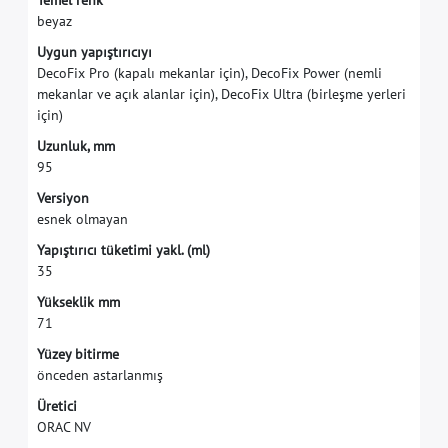
T
e
m
e
l
r
e
n
k
b
e
y
a
z
U
y
g
u
n
y
a
p
ı
ş
t
ı
r
ı
c
ı
y
ı
D
e
c
o
F
i
x
P
r
o
(
k
a
p
a
l
ı
m
e
k
a
n
l
a
r
i
ç
i
n
)
,
D
e
c
o
F
i
x
P
o
w
e
r
(
n
e
m
l
i
m
e
k
a
n
l
a
r
v
e
a
ç
ı
k
a
l
a
n
l
a
r
i
ç
i
n
)
,
D
e
c
o
F
i
x
U
l
t
r
a
(
b
i
r
l
e
ş
m
e
y
e
r
l
e
r
i
i
ç
i
n
)
U
z
u
n
l
u
k
,
m
m
9
5
V
e
r
s
i
y
o
n
e
s
n
e
k
o
l
m
a
y
a
n
Y
a
p
ı
ş
t
ı
r
ı
c
ı
t
ü
k
e
t
i
m
i
y
a
k
l
.
(
m
l
)
3
5
Y
ü
k
s
e
k
l
i
k
m
m
7
1
Y
ü
z
e
y
b
i
t
i
r
m
e
ö
n
c
e
d
e
n
a
s
t
a
r
l
a
n
m
ı
ş
Ü
r
e
t
i
c
i
O
R
A
C
N
V