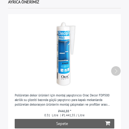
AYRICA ÖNERIMIZ
Poliüretan dekor ürünleri için montaj yapıştırıcısı Orac Decor FDP500
akrilik su çözelti bazında güçlü yapıştırıcı para kapalı mekanlarda
poliüretan dekorasyon ürünlerin montaj çalışmaları ve profiller arası
birleşme yerleri ve dikişler içi
₺446,88 *
0.31
Litre
| ₺1.441,55 / Litre
Sepete