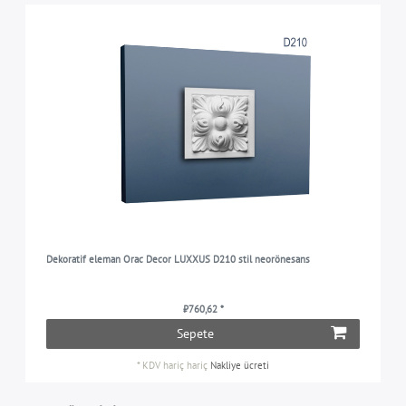
Dekoratif eleman Orac Decor LUXXUS D210 stil neorönesans
₺760,62 *
Sepete
*
KDV hariç
hariç
Nakliye ücreti