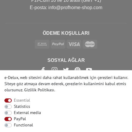
Pzt-Cum 10 ile 16 arası (GMT +1)
Е-posta: info@profhome-shop.com
ÖDEME KOŞULLARI
SOSYAL AĞLAR
e-Delux, web sitesini daha rahat kullanabilmek için çerezleri kullanır.
Siteye göz atmaya devam ederek, çerezlerin kullanìmìnì kabul etmis
olursunuz.
Gizlilik Politikası
.
© Copyright 2022 | e-Delux GmbH
Essential
Statistics
External media
PayPal
Functional