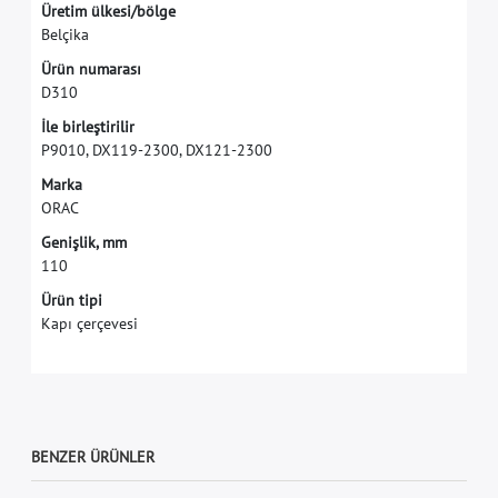
Ü
r
e
t
i
m
ü
l
k
e
s
i
/
b
ö
l
g
e
B
e
l
ç
i
k
a
Ü
r
ü
n
n
u
m
a
r
a
s
ı
D
3
1
0
İ
l
e
b
i
r
l
e
ş
t
i
r
i
l
i
r
P
9
0
1
0
,
D
X
1
1
9
-
2
3
0
0
,
D
X
1
2
1
-
2
3
0
0
M
a
r
k
a
O
R
A
C
G
e
n
i
ş
l
i
k
,
m
m
1
1
0
Ürün tipi
Kapı çerçevesi
BENZER ÜRÜNLER