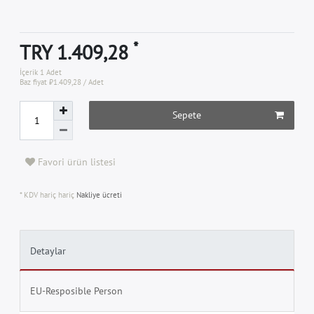
*
TRY 1.409,28
İçerik
1
Adet
Baz fiyat
₺1.409,28 / Adet
Sepete
Favori ürün listesi
* KDV hariç hariç
Nakliye ücreti
Detaylar
EU-Resposible Person