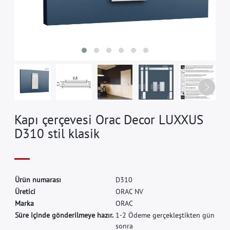
Kapı çerçevesi Orac Decor LUXXUS
D310 stil klasik
Ü
r
ü
n
n
u
m
a
r
a
s
ı
D
3
1
0
Ü
r
e
t
i
c
i
O
R
A
C
N
V
M
a
r
k
a
O
R
A
C
Süre içinde gönderilmeye hazır.
1-2 Ödeme gerçekleştikten gün
sonra