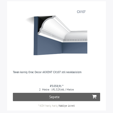
Tavan korniş Orac Decor AXXENT CX107 stil neoklasisizm
₺3.058,91 *
2
Metre
| ₺1.529,46 / Metre
Sepete
*
KDV hariç
hariç
Nakliye ücreti