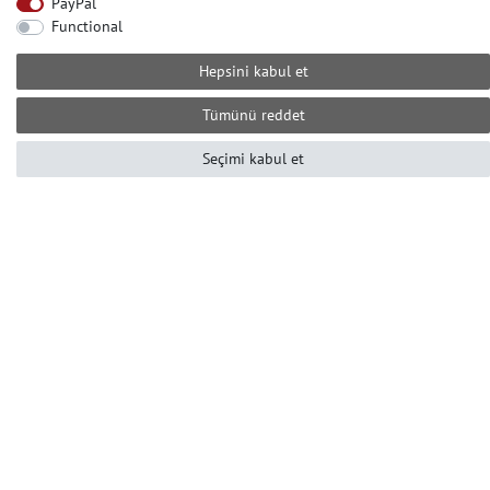
PayPal
+49-2104-8331122
Functional
Çağrı merkezi çalışma saatleri:
Pzt-Cum 10 ile 16 arası (GMT +1)
Hepsini kabul et
Е-posta: info@profhome-shop.com
Tümünü reddet
Seçimi kabul et
ÖDEME KOŞULLARI
SOSYAL AĞLAR
© Copyright 2022 | e-Delux GmbH