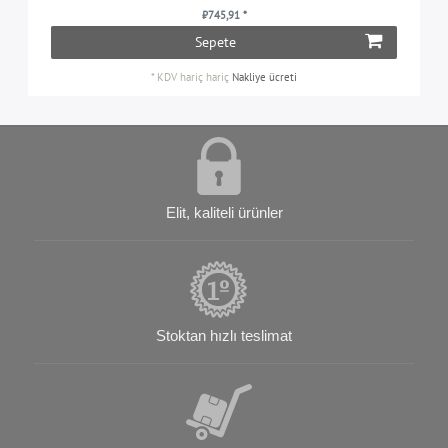
₺745,91 *
Sepete
*
KDV hariç
hariç
Nakliye ücreti
Elit, kaliteli ürünler
Stoktan hızlı teslimat