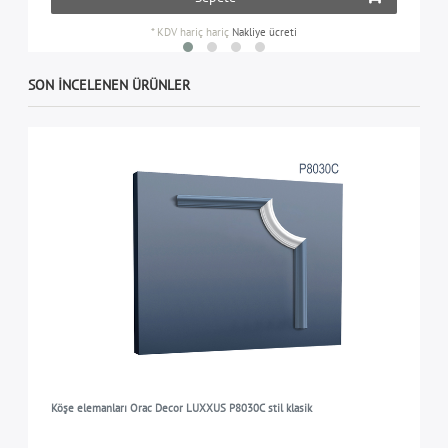
*
KDV hariç
hariç
Nakliye ücreti
SON INCELENEN ÜRÜNLER
Köşe elemanları Orac Decor LUXXUS P8030C stil klasik