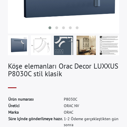
Köşe elemanları Orac Decor LUXXUS
P8030C stil klasik
Ü
r
ü
n
n
u
m
a
r
a
s
ı
P
8
0
3
0
C
Ü
r
e
t
i
c
i
O
R
A
C
N
V
M
a
r
k
a
O
R
A
C
Süre içinde gönderilmeye hazır.
1-2 Ödeme gerçekleştikten gün
sonra