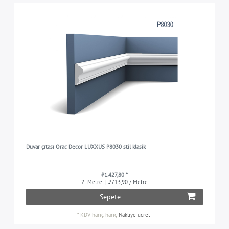
Duvar çıtası Orac Decor LUXXUS P8030 stil klasik
₺1.427,80 *
2
Metre
| ₺713,90 / Metre
Sepete
*
KDV hariç
hariç
Nakliye ücreti