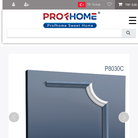
TRY 0,00
TR | Türkiye
☰