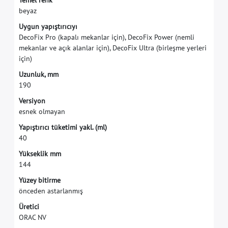
T
e
m
e
l
r
e
n
k
b
e
y
a
z
U
y
g
u
n
y
a
p
ı
ş
t
ı
r
ı
c
ı
y
ı
D
e
c
o
F
i
x
P
r
o
(
k
a
p
a
l
ı
m
e
k
a
n
l
a
r
i
ç
i
n
)
,
D
e
c
o
F
i
x
P
o
w
e
r
(
n
e
m
l
i
m
e
k
a
n
l
a
r
v
e
a
ç
ı
k
a
l
a
n
l
a
r
i
ç
i
n
)
,
D
e
c
o
F
i
x
U
l
t
r
a
(
b
i
r
l
e
ş
m
e
y
e
r
l
e
r
i
i
ç
i
n
)
U
z
u
n
l
u
k
,
m
m
1
9
0
V
e
r
s
i
y
o
n
e
s
n
e
k
o
l
m
a
y
a
n
Y
a
p
ı
ş
t
ı
r
ı
c
ı
t
ü
k
e
t
i
m
i
y
a
k
l
.
(
m
l
)
4
0
Y
ü
k
s
e
k
l
i
k
m
m
1
4
4
Y
ü
z
e
y
b
i
t
i
r
m
e
ö
n
c
e
d
e
n
a
s
t
a
r
l
a
n
m
ı
ş
Ü
r
e
t
i
c
i
O
R
A
C
N
V