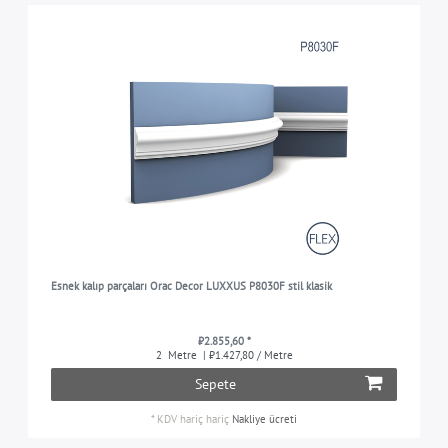
Esnek kalıp parçaları Orac Decor LUXXUS P8030F stil klasik
₺2.855,60 *
2
Metre
| ₺1.427,80 / Metre
Sepete
*
KDV hariç
hariç
Nakliye ücreti