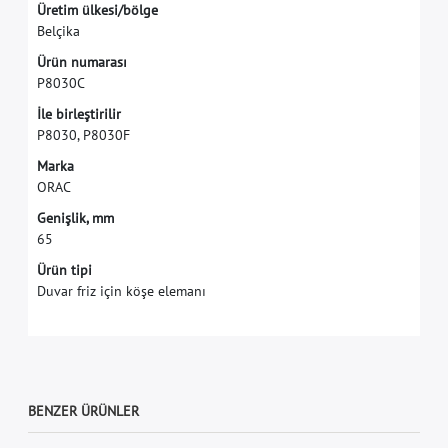
Ü
r
e
t
i
m
ü
l
k
e
s
i
/
b
ö
l
g
e
B
e
l
ç
i
k
a
Ü
r
ü
n
n
u
m
a
r
a
s
ı
P
8
0
3
0
C
İ
l
e
b
i
r
l
e
ş
t
i
r
i
l
i
r
P
8
0
3
0
,
P
8
0
3
0
F
M
a
r
k
a
O
R
A
C
G
e
n
i
ş
l
i
k
,
m
m
6
5
Ürün tipi
Duvar friz için köşe elemanı
BENZER ÜRÜNLER