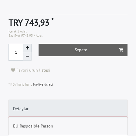
*
TRY 743,93
İçerik
1
Adet
Baz fiyat
₺743,93 / Adet
Sepete
Favori ürün listesi
* KDV hariç hariç
Nakliye ücreti
Detaylar
EU-Resposible Person