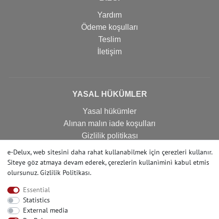
Yardım
Ödeme koşulları
Teslim
İletişim
YASAL HÜKÜMLER
Yasal hükümler
Alınan malın iade koşulları
Gizlilik politikası
Imprint
e-Delux, web sitesini daha rahat kullanabilmek için çerezleri kullanır.
İptal formu
Siteye göz atmaya devam ederek, çerezlerin kullanìmìnì kabul etmis
olursunuz.
Gizlilik Politikası
.
Essential
İLETIŞIM
Statistics
External media
Yardıma mı ihtiyacınız var? Bizi arayın: