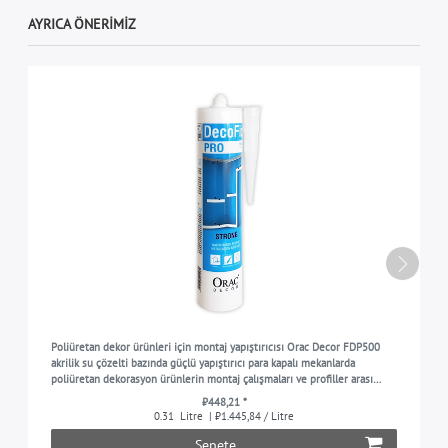
AYRICA ÖNERIMIZ
Poliüretan dekor ürünleri için montaj yapıştırıcısı Orac Decor FDP500
akrilik su çözelti bazında güçlü yapıştırıcı para kapalı mekanlarda
poliüretan dekorasyon ürünlerin montaj çalışmaları ve profiller arası
birleşme yerleri ve dikişler içi
₺448,21 *
0.31
Litre
| ₺1.445,84 / Litre
Sepete