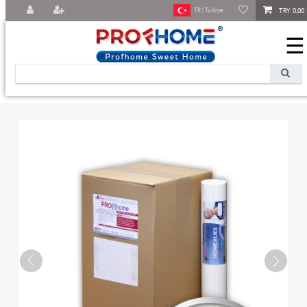
TRY 0,00
TR | Türkiye
☰