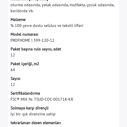
o
t
u
r
m
a
o
d
a
s
ı
n
d
a
,
y
a
t
a
k
o
d
a
s
ı
n
d
a
,
m
u
t
f
a
k
t
a
,
ç
o
c
u
k
o
d
a
s
ı
n
d
a
,
k
o
r
i
d
o
r
d
a
v
b
.
M
a
l
z
e
m
e
%
1
0
0
ç
e
v
r
e
d
o
s
t
u
s
e
l
ü
l
o
z
v
e
t
e
k
s
t
i
l
l
i
f
e
r
i
M
o
d
e
l
n
u
m
a
r
a
s
ı
P
R
O
F
H
O
M
E
|
3
9
9
-
1
2
0
-
1
2
P
a
k
e
t
b
a
ş
ı
n
a
r
u
l
o
s
a
y
ı
s
ı
,
a
d
e
t
1
2
P
a
k
e
t
i
ç
e
r
i
ğ
i
,
m
2
6
4
S
a
y
ı
s
ı
1
2
S
e
r
t
i
f
k
a
l
a
n
d
ı
r
m
a
F
S
C
®
M
I
X
N
r
.
T
S
U
D
-
C
O
C
-
0
0
1
7
1
8
-
K
R
S
o
l
m
a
y
a
k
a
r
ş
ı
d
i
r
e
n
ç
l
i
İ
y
i
b
i
r
ı
ş
ı
k
d
i
r
e
n
c
i
n
e
s
a
h
i
p
t
e
k
r
a
r
l
a
n
a
n
d
e
s
e
n
e
l
e
m
a
n
l
a
r
ı