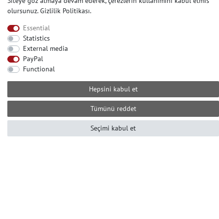
Siteye göz atmaya devam ederek, çerezlerin kullanìmìnì kabul etmis
olursunuz.
Gizlilik Politikası
.
İLETIŞIM
Essential
Yardıma mı ihtiyacınız var? Bizi arayın:
Statistics
+49-2104-8331122
External media
Çağrı merkezi çalışma saatleri:
PayPal
Pzt-Cum 10 ile 16 arası (GMT +1)
Functional
Е-posta: info@profhome-shop.com
Hepsini kabul et
Tümünü reddet
ÖDEME KOŞULLARI
Seçimi kabul et
SOSYAL AĞLAR