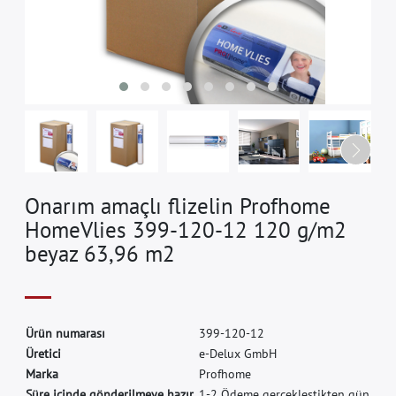
Onarım amaçlı flizelin Profhome
HomeVlies 399-120-12 120 g/m2
beyaz 63,96 m2
Ü
r
ü
n
n
u
m
a
r
a
s
ı
3
9
9
-
1
2
0
-
1
2
Ü
r
e
t
i
c
i
e
-
D
e
l
u
x
G
m
b
H
M
a
r
k
a
P
r
o
f
h
o
m
e
Süre içinde gönderilmeye hazır.
1-2 Ödeme gerçekleştikten gün