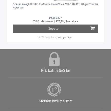
Onarım amaçlı flizelin Profhome HomeVlies 399-120-12 120 g/m2 beyaz
63,96 m2
₺4.815,27 *
63.96
Metrekare
| ₺75,29 / Metrekare
Sepete
*
KDV hariç
hariç
Nakliye ücreti
Elit, kaliteli ürünler
Stoktan hızlı teslimat