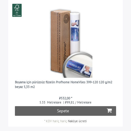
Boyama için pürüzsüz flizelin Profhome HomeVlies 399-120 120 g/m2
beyaz 5,33 m2
₺532,00 *
5.33
Metrekare
| ₺99,81 / Metrekare
Sepete
*
KDV hariç
hariç
Nakliye ücreti