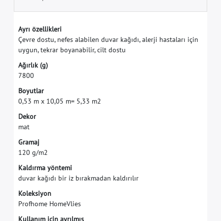
A
y
r
ı
ö
z
e
l
l
i
k
l
e
r
i
Ç
e
v
r
e
d
o
s
t
u
,
n
e
f
e
s
a
l
a
b
i
l
e
n
d
u
v
a
r
k
a
ğ
ı
d
ı
,
a
l
e
r
j
i
h
a
s
t
a
l
a
r
ı
i
ç
i
n
u
y
g
u
n
,
t
e
k
r
a
r
b
o
y
a
n
a
b
i
l
i
r
,
c
i
l
t
d
o
s
t
u
A
ğ
ı
r
l
ı
k
(
g
)
7
8
0
0
B
o
y
u
t
l
a
r
0
,
5
3
m
x
1
0
,
0
5
m
=
5
,
3
3
m
2
D
e
k
o
r
m
a
t
G
r
a
m
a
j
1
2
0
g
/
m
2
K
a
l
d
ı
r
m
a
y
ö
n
t
e
m
i
d
u
v
a
r
k
a
ğ
ı
d
ı
b
i
r
i
z
b
ı
r
a
k
m
a
d
a
n
k
a
l
d
ı
r
ı
l
ı
r
K
o
l
e
k
s
i
y
o
n
P
r
o
f
h
o
m
e
H
o
m
e
V
l
i
e
s
K
u
l
l
a
n
ı
m
i
ç
i
n
a
y
r
ı
l
m
ı
ş