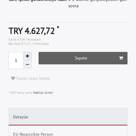
sonra
*
TRY 4.627,72
İçerik
63,96
Metrekare
Baz fiyat
₺72,35 / Metrekare
Sepete
Favori ürün listesi
* KDV hariç hariç
Nakliye ücreti
Detaylar
EU-Resposible Person