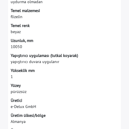
u
y
d
u
r
m
a
o
l
m
a
d
a
n
T
e
m
e
l
m
a
l
z
e
m
e
s
i
f
i
z
e
l
i
n
T
e
m
e
l
r
e
n
k
b
e
y
a
z
U
z
u
n
l
u
k
,
m
m
1
0
0
5
0
Y
a
p
ı
ş
t
ı
r
ı
c
ı
u
y
g
u
l
a
m
a
s
ı
(
t
u
t
k
a
l
k
o
y
a
r
a
k
)
y
a
p
ı
ş
t
ı
r
ı
c
ı
d
u
v
a
r
a
u
y
g
u
l
a
n
ı
r
Y
ü
k
s
e
k
l
i
k
m
m
1
Y
ü
z
e
y
p
ü
r
ü
z
s
ü
z
Ü
r
e
t
i
c
i
e
-
D
e
l
u
x
G
m
b
H
Ü
r
e
t
i
m
ü
l
k
e
s
i
/
b
ö
l
g
e
A
l
m
a
n
y
a