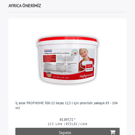
AYRICA ÖNERIMIZ
İç astar PROFHOME 300-22 beyaz 12,5 l için yeterlidir yaklaşık 83 - 104
m2
₺2.897,72 *
12.5
Litre
| ₺231,82 / Litre
Sepete