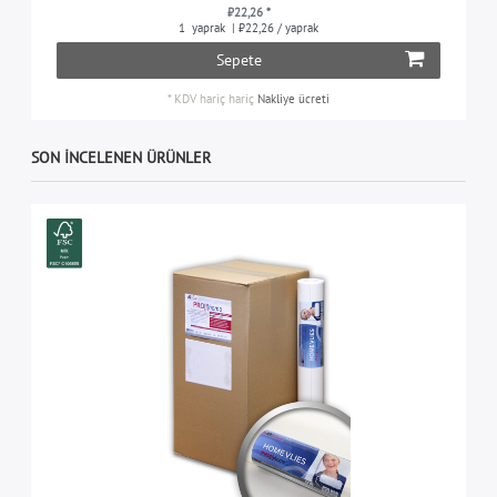
₺22,26 *
1
yaprak
| ₺22,26 / yaprak
Sepete
*
KDV hariç
hariç
Nakliye ücreti
SON INCELENEN ÜRÜNLER