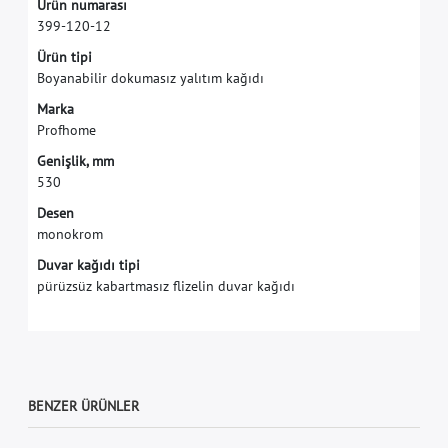
Ü
r
ü
n
n
u
m
a
r
a
s
ı
3
9
9
-
1
2
0
-
1
2
Ü
r
ü
n
t
i
p
i
B
o
y
a
n
a
b
i
l
i
r
d
o
k
u
m
a
s
ı
z
y
a
l
ı
t
ı
m
k
a
ğ
ı
d
ı
M
a
r
k
a
P
r
o
f
h
o
m
e
G
e
n
i
ş
l
i
k
,
m
m
5
3
0
Desen
monokrom
Duvar kağıdı tipi
pürüzsüz kabartmasız flizelin duvar kağıdı
BENZER ÜRÜNLER