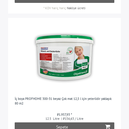
*
KDV hariç
hariç
Nakliye ücreti
İç boya PROFHOME 300-31 beyaz Çok mat 12,5 l için yeterlidir yaklaşık
80 m2
₺1.957,93 *
12.5
Litre
| ₺156,63 / Litre
Sepete