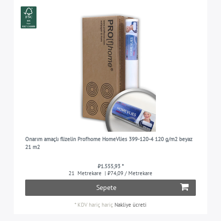
Onarım amaçlı flizelin Profhome HomeVlies 399-120-4 120 g/m2 beyaz
21 m2
₺1.555,93 *
21
Metrekare
| ₺74,09 / Metrekare
Sepete
*
KDV hariç
hariç
Nakliye ücreti