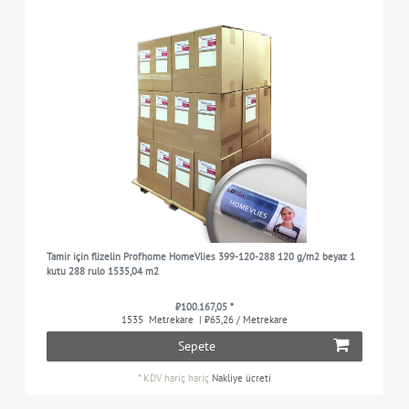
Tamir için flizelin Profhome HomeVlies 399-120-288 120 g/m2 beyaz 1
kutu 288 rulo 1535,04 m2
₺100.167,05 *
1535
Metrekare
| ₺65,26 / Metrekare
Sepete
*
KDV hariç
hariç
Nakliye ücreti