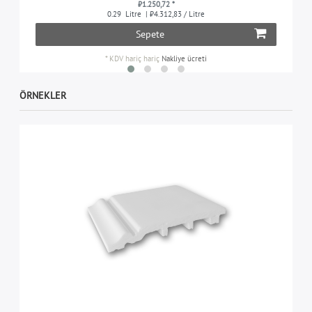
₺1.250,72 *
0.29
Litre
| ₺4.312,83 / Litre
Sepete
*
KDV hariç
hariç
Nakliye ücreti
ÖRNEKLER