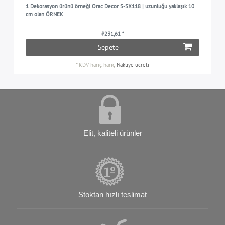
1 Dekorasyon ürünü örneği Orac Decor S-SX118 | uzunluğu yaklaşık 10
cm olan ÖRNEK
₺231,61 *
Sepete
*
KDV hariç
hariç
Nakliye ücreti
Elit, kaliteli ürünler
Stoktan hızlı teslimat