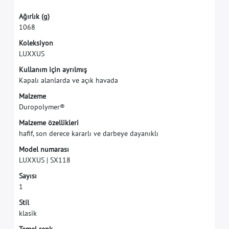
A
ğ
ı
r
l
ı
k
(
g
)
1
0
6
8
K
o
l
e
k
s
i
y
o
n
L
U
X
X
U
S
K
u
l
l
a
n
ı
m
i
ç
i
n
a
y
r
ı
l
m
ı
ş
K
a
p
a
l
ı
a
l
a
n
l
a
r
d
a
v
e
a
ç
ı
k
h
a
v
a
d
a
M
a
l
z
e
m
e
D
u
r
o
p
o
l
y
m
e
r
®
M
a
l
z
e
m
e
ö
z
e
l
l
i
k
l
e
r
i
h
a
f
f
,
s
o
n
d
e
r
e
c
e
k
a
r
a
r
l
ı
v
e
d
a
r
b
e
y
e
d
a
y
a
n
ı
k
l
ı
M
o
d
e
l
n
u
m
a
r
a
s
ı
L
U
X
X
U
S
|
S
X
1
1
8
S
a
y
ı
s
ı
1
S
t
i
l
k
l
a
s
i
k