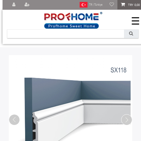
TRY 0,00
TR | Türkiye
☰