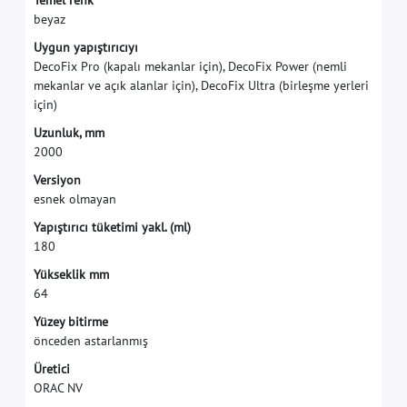
T
e
m
e
l
r
e
n
k
b
e
y
a
z
U
y
g
u
n
y
a
p
ı
ş
t
ı
r
ı
c
ı
y
ı
D
e
c
o
F
i
x
P
r
o
(
k
a
p
a
l
ı
m
e
k
a
n
l
a
r
i
ç
i
n
)
,
D
e
c
o
F
i
x
P
o
w
e
r
(
n
e
m
l
i
m
e
k
a
n
l
a
r
v
e
a
ç
ı
k
a
l
a
n
l
a
r
i
ç
i
n
)
,
D
e
c
o
F
i
x
U
l
t
r
a
(
b
i
r
l
e
ş
m
e
y
e
r
l
e
r
i
i
ç
i
n
)
U
z
u
n
l
u
k
,
m
m
2
0
0
0
V
e
r
s
i
y
o
n
e
s
n
e
k
o
l
m
a
y
a
n
Y
a
p
ı
ş
t
ı
r
ı
c
ı
t
ü
k
e
t
i
m
i
y
a
k
l
.
(
m
l
)
1
8
0
Y
ü
k
s
e
k
l
i
k
m
m
6
4
Y
ü
z
e
y
b
i
t
i
r
m
e
ö
n
c
e
d
e
n
a
s
t
a
r
l
a
n
m
ı
ş
Ü
r
e
t
i
c
i
O
R
A
C
N
V