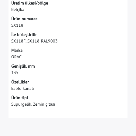
Ü
r
e
t
i
m
ü
l
k
e
s
i
/
b
ö
l
g
e
B
e
l
ç
i
k
a
Ü
r
ü
n
n
u
m
a
r
a
s
ı
S
X
1
1
8
İ
l
e
b
i
r
l
e
ş
t
i
r
i
l
i
r
S
X
1
1
8
F
,
S
X
1
1
8
-
R
A
L
9
0
0
3
M
a
r
k
a
O
R
A
C
G
e
n
i
ş
l
i
k
,
m
m
1
3
5
Özellikler
kablo kanalı
Ürün tipi
Süpürgelik, Zemin çıtası