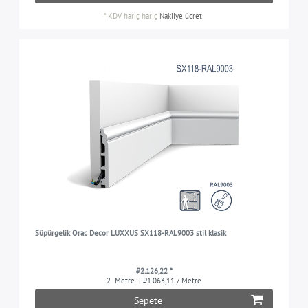
*
KDV hariç
hariç
Nakliye ücreti
Süpürgelik Orac Decor LUXXUS SX118-RAL9003 stil klasik
₺2.126,22 *
2
Metre
| ₺1.063,11 / Metre
Sepete