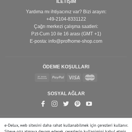
İLETIŞIM
Yardıma mı ihtiyacınız var? Bizi arayın:
+49-2104-8331122
Çağrı merkezi çalışma saatleri:
Pzt-Cum 10 ile 16 arası (GMT +1)
Е-posta: info@profhome-shop.com
ÖDEME KOŞULLARI
SOSYAL AĞLAR
e-Delux, web sitesini daha rahat kullanabilmek için çerezleri kullanır.
© Copyright 2022 | e-Delux GmbH
Siteye göz atmaya devam ederek, çerezlerin kullanìmìnì kabul etmis