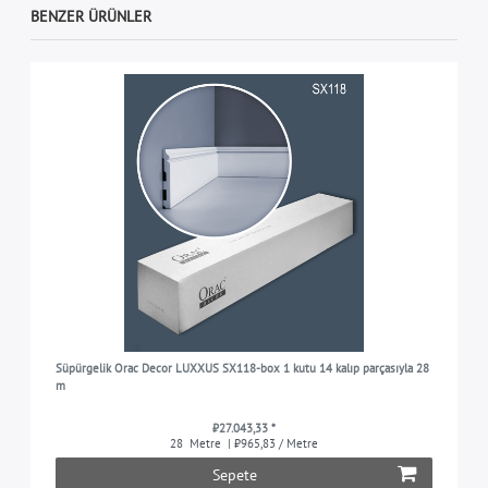
BENZER ÜRÜNLER
Süpürgelik Orac Decor LUXXUS SX118-box 1 kutu 14 kalıp parçasıyla 28
m
₺27.043,33 *
28
Metre
| ₺965,83 / Metre
Sepete