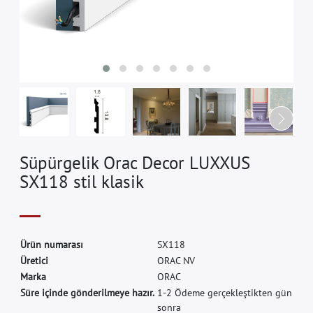
Süpürgelik Orac Decor LUXXUS
SX118 stil klasik
Ü
r
ü
n
n
u
m
a
r
a
s
ı
S
X
1
1
8
Ü
r
e
t
i
c
i
O
R
A
C
N
V
M
a
r
k
a
O
R
A
C
Süre içinde gönderilmeye hazır.
1-2 Ödeme gerçekleştikten gün
sonra