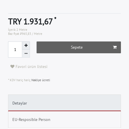
*
TRY 1.931,67
İçerik
2
Metre
Baz fiyat
₺965,83 / Metre
Sepete
Favori ürün listesi
* KDV hariç hariç
Nakliye ücreti
Detaylar
EU-Resposible Person