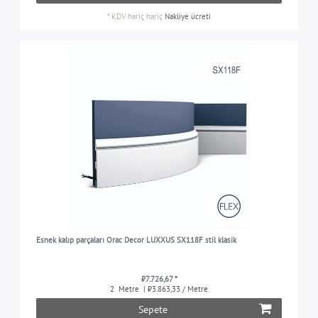
*
KDV hariç
hariç
Nakliye ücreti
Esnek kalıp parçaları Orac Decor LUXXUS SX118F stil klasik
₺7.726,67 *
2
Metre
| ₺3.863,33 / Metre
Sepete