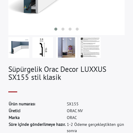
Süpürgelik Orac Decor LUXXUS
SX155 stil klasik
Ü
r
ü
n
n
u
m
a
r
a
s
ı
S
X
1
5
5
Ü
r
e
t
i
c
i
O
R
A
C
N
V
M
a
r
k
a
O
R
A
C
Süre içinde gönderilmeye hazır.
1-2 Ödeme gerçekleştikten gün
sonra