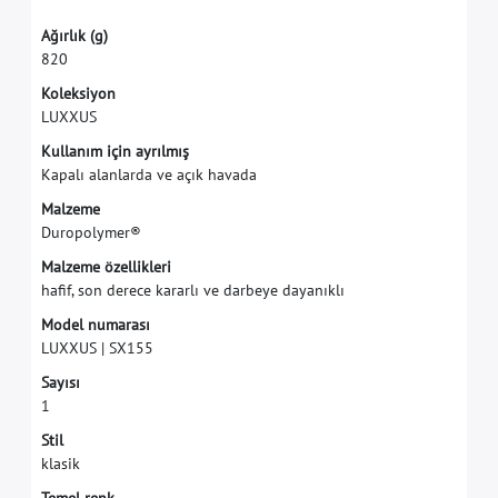
A
ğ
ı
r
l
ı
k
(
g
)
8
2
0
K
o
l
e
k
s
i
y
o
n
L
U
X
X
U
S
K
u
l
l
a
n
ı
m
i
ç
i
n
a
y
r
ı
l
m
ı
ş
K
a
p
a
l
ı
a
l
a
n
l
a
r
d
a
v
e
a
ç
ı
k
h
a
v
a
d
a
M
a
l
z
e
m
e
D
u
r
o
p
o
l
y
m
e
r
®
M
a
l
z
e
m
e
ö
z
e
l
l
i
k
l
e
r
i
h
a
f
f
,
s
o
n
d
e
r
e
c
e
k
a
r
a
r
l
ı
v
e
d
a
r
b
e
y
e
d
a
y
a
n
ı
k
l
ı
M
o
d
e
l
n
u
m
a
r
a
s
ı
L
U
X
X
U
S
|
S
X
1
5
5
S
a
y
ı
s
ı
1
S
t
i
l
k
l
a
s
i
k