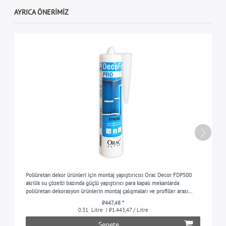
AYRICA ÖNERIMIZ
Poliüretan dekor ürünleri için montaj yapıştırıcısı Orac Decor FDP500
akrilik su çözelti bazında güçlü yapıştırıcı para kapalı mekanlarda
poliüretan dekorasyon ürünlerin montaj çalışmaları ve profiller arası
birleşme yerleri ve dikişler içi
₺447,48 *
0.31
Litre
| ₺1.443,47 / Litre
Sepete