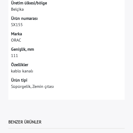
Ü
r
e
t
i
m
ü
l
k
e
s
i
/
b
ö
l
g
e
B
e
l
ç
i
k
a
Ü
r
ü
n
n
u
m
a
r
a
s
ı
S
X
1
5
5
M
a
r
k
a
O
R
A
C
G
e
n
i
ş
l
i
k
,
m
m
1
1
1
Özellikler
kablo kanalı
Ürün tipi
Süpürgelik, Zemin çıtası
BENZER ÜRÜNLER