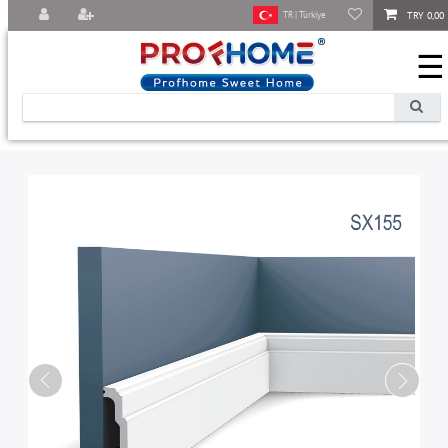
TRY 0,00
TR | Türkiye
☰