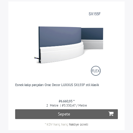
Esnek kalıp parçaları Orac Decor LUXXUS SX155F stil klasik
₺6.660,93 *
2
Metre
| ₺3.330,47 / Metre
Sepete
*
KDV hariç
hariç
Nakliye ücreti