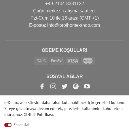
+49-2104-8331122
Çağrı merkezi çalışma saatleri:
Pzt-Cum 10 ile 16 arası (GMT +1)
Е-posta: info@profhome-shop.com
ÖDEME KOŞULLARI
SOSYAL AĞLAR
e-Delux, web sitesini daha rahat kullanabilmek için çerezleri kullanır.
Siteye göz atmaya devam ederek, çerezlerin kullanìmìnì kabul etmis
© Copyright 2022 | e-Delux GmbH
olursunuz.
Gizlilik Politikası
.
Essential