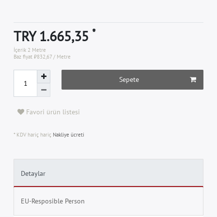
*
TRY 1.665,35
İçerik
2
Metre
Baz fiyat
₺832,67 / Metre
Sepete
Favori ürün listesi
* KDV hariç hariç
Nakliye ücreti
Detaylar
EU-Resposible Person