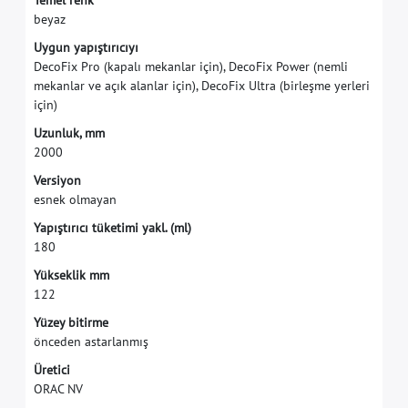
T
e
m
e
l
r
e
n
k
b
e
y
a
z
U
y
g
u
n
y
a
p
ı
ş
t
ı
r
ı
c
ı
y
ı
D
e
c
o
F
i
x
P
r
o
(
k
a
p
a
l
ı
m
e
k
a
n
l
a
r
i
ç
i
n
)
,
D
e
c
o
F
i
x
P
o
w
e
r
(
n
e
m
l
i
m
e
k
a
n
l
a
r
v
e
a
ç
ı
k
a
l
a
n
l
a
r
i
ç
i
n
)
,
D
e
c
o
F
i
x
U
l
t
r
a
(
b
i
r
l
e
ş
m
e
y
e
r
l
e
r
i
i
ç
i
n
)
U
z
u
n
l
u
k
,
m
m
2
0
0
0
V
e
r
s
i
y
o
n
e
s
n
e
k
o
l
m
a
y
a
n
Y
a
p
ı
ş
t
ı
r
ı
c
ı
t
ü
k
e
t
i
m
i
y
a
k
l
.
(
m
l
)
1
8
0
Y
ü
k
s
e
k
l
i
k
m
m
1
2
2
Y
ü
z
e
y
b
i
t
i
r
m
e
ö
n
c
e
d
e
n
a
s
t
a
r
l
a
n
m
ı
ş
Ü
r
e
t
i
c
i
O
R
A
C
N
V