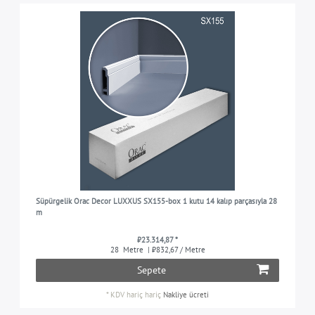
Süpürgelik Orac Decor LUXXUS SX155-box 1 kutu 14 kalıp parçasıyla 28
m
₺23.314,87 *
28
Metre
| ₺832,67 / Metre
Sepete
*
KDV hariç
hariç
Nakliye ücreti