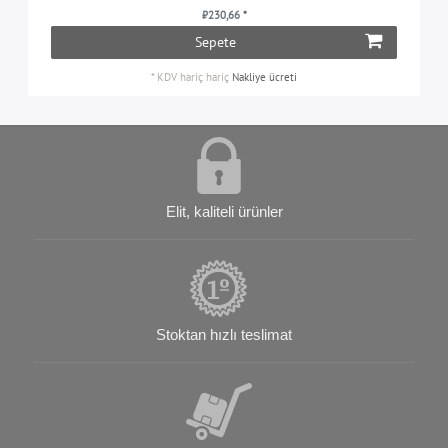
₺230,66 *
Sepete
*
KDV hariç
hariç
Nakliye ücreti
Elit, kaliteli ürünler
Stoktan hızlı teslimat