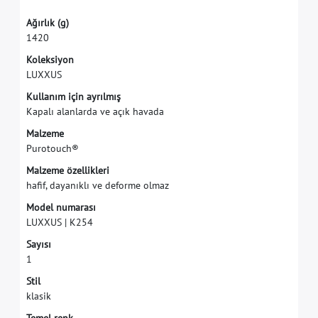
A
ğ
ı
r
l
ı
k
(
g
)
1
4
2
0
K
o
l
e
k
s
i
y
o
n
L
U
X
X
U
S
K
u
l
l
a
n
ı
m
i
ç
i
n
a
y
r
ı
l
m
ı
ş
K
a
p
a
l
ı
a
l
a
n
l
a
r
d
a
v
e
a
ç
ı
k
h
a
v
a
d
a
M
a
l
z
e
m
e
P
u
r
o
t
o
u
c
h
®
M
a
l
z
e
m
e
ö
z
e
l
l
i
k
l
e
r
i
h
a
f
f
,
d
a
y
a
n
ı
k
l
ı
v
e
d
e
f
o
r
m
e
o
l
m
a
z
M
o
d
e
l
n
u
m
a
r
a
s
ı
L
U
X
X
U
S
|
K
2
5
4
S
a
y
ı
s
ı
1
S
t
i
l
k
l
a
s
i
k