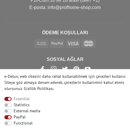
Pzt-Cum 10 ile 16 arası (GMT +1)
Е-posta: info@profhome-shop.com
ÖDEME KOŞULLARI
SOSYAL AĞLAR
e-Delux, web sitesini daha rahat kullanabilmek için çerezleri kullanır.
Siteye göz atmaya devam ederek, çerezlerin kullanìmìnì kabul etmis
olursunuz.
Gizlilik Politikası
.
© Copyright 2022 | e-Delux GmbH
Essential
Statistics
External media
PayPal
Functional