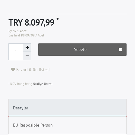
*
TRY 8.097,99
İçerik
1
Adet
Baz fiyat
₺8.097,99 / Adet
Sepete
Favori ürün listesi
* KDV hariç hariç
Nakliye ücreti
Detaylar
EU-Resposible Person