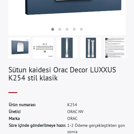
Sütun kaidesi Orac Decor LUXXUS
K254 stil klasik
Ü
r
ü
n
n
u
m
a
r
a
s
ı
K
2
5
4
Ü
r
e
t
i
c
i
O
R
A
C
N
V
M
a
r
k
a
O
R
A
C
Süre içinde gönderilmeye hazır.
1-2 Ödeme gerçekleştikten gün
sonra