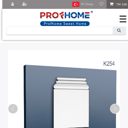
TRY 0,00
TR | Türkiye
☰