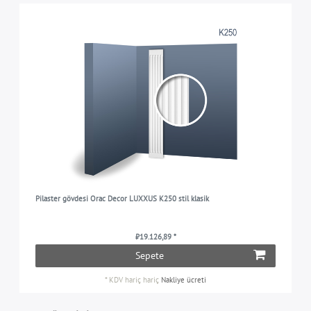
Pilaster gövdesi Orac Decor LUXXUS K250 stil klasik
₺19.126,89 *
Sepete
*
KDV hariç
hariç
Nakliye ücreti