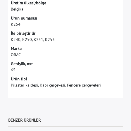
Ü
r
e
t
i
m
ü
l
k
e
s
i
/
b
ö
l
g
e
B
e
l
ç
i
k
a
Ü
r
ü
n
n
u
m
a
r
a
s
ı
K
2
5
4
İ
l
e
b
i
r
l
e
ş
t
i
r
i
l
i
r
K
2
4
0
,
K
2
5
0
,
K
2
5
1
,
K
2
5
3
M
a
r
k
a
O
R
A
C
G
e
n
i
ş
l
i
k
,
m
m
6
5
Ürün tipi
Pilaster kaidesi, Kapı çerçevesi, Pencere çerçeveleri
BENZER ÜRÜNLER