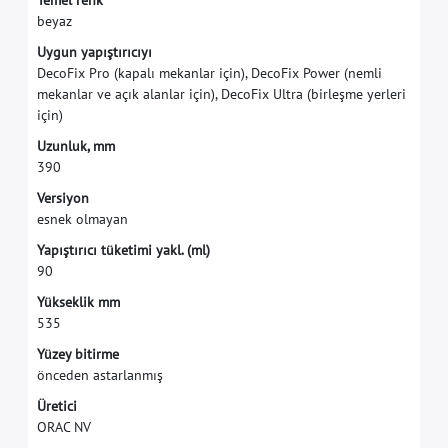
T
e
m
e
l
r
e
n
k
b
e
y
a
z
U
y
g
u
n
y
a
p
ı
ş
t
ı
r
ı
c
ı
y
ı
D
e
c
o
F
i
x
P
r
o
(
k
a
p
a
l
ı
m
e
k
a
n
l
a
r
i
ç
i
n
)
,
D
e
c
o
F
i
x
P
o
w
e
r
(
n
e
m
l
i
m
e
k
a
n
l
a
r
v
e
a
ç
ı
k
a
l
a
n
l
a
r
i
ç
i
n
)
,
D
e
c
o
F
i
x
U
l
t
r
a
(
b
i
r
l
e
ş
m
e
y
e
r
l
e
r
i
i
ç
i
n
)
U
z
u
n
l
u
k
,
m
m
3
9
0
V
e
r
s
i
y
o
n
e
s
n
e
k
o
l
m
a
y
a
n
Y
a
p
ı
ş
t
ı
r
ı
c
ı
t
ü
k
e
t
i
m
i
y
a
k
l
.
(
m
l
)
9
0
Y
ü
k
s
e
k
l
i
k
m
m
5
3
5
Y
ü
z
e
y
b
i
t
i
r
m
e
ö
n
c
e
d
e
n
a
s
t
a
r
l
a
n
m
ı
ş
Ü
r
e
t
i
c
i
O
R
A
C
N
V