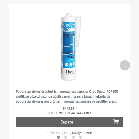
Poliüretan dekor ürünleri için montaj yapıştırıcısı Orac Decor FDP500
akrilik su çözelti bazında güçlü yapıştırıcı para kapalı mekanlarda
poliüretan dekorasyon ürünlerin montaj çalışmaları ve profiller arası
birleşme yerleri ve dikişler içi
₺449,33 *
0.31
Litre
| ₺1.449,44 / Litre
Sepete
*
KDV hariç
hariç
Nakliye ücreti