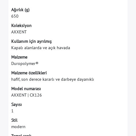
A
ğ
ı
r
l
ı
k
(
g
)
6
5
0
K
o
l
e
k
s
i
y
o
n
A
X
X
E
N
T
K
u
l
l
a
n
ı
m
i
ç
i
n
a
y
r
ı
l
m
ı
ş
K
a
p
a
l
ı
a
l
a
n
l
a
r
d
a
v
e
a
ç
ı
k
h
a
v
a
d
a
M
a
l
z
e
m
e
D
u
r
o
p
o
l
y
m
e
r
®
M
a
l
z
e
m
e
ö
z
e
l
l
i
k
l
e
r
i
h
a
f
f
,
s
o
n
d
e
r
e
c
e
k
a
r
a
r
l
ı
v
e
d
a
r
b
e
y
e
d
a
y
a
n
ı
k
l
ı
M
o
d
e
l
n
u
m
a
r
a
s
ı
A
X
X
E
N
T
|
C
X
1
2
6
S
a
y
ı
s
ı
1
S
t
i
l
m
o
d
e
r
n