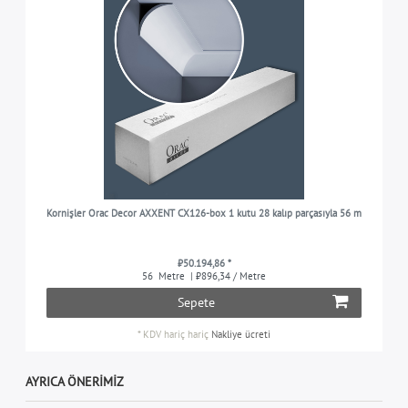
Kornişler Orac Decor AXXENT CX126-box 1 kutu 28 kalıp parçasıyla 56 m
₺50.194,86 *
56
Metre
| ₺896,34 / Metre
Sepete
*
KDV hariç
hariç
Nakliye ücreti
AYRICA ÖNERIMIZ