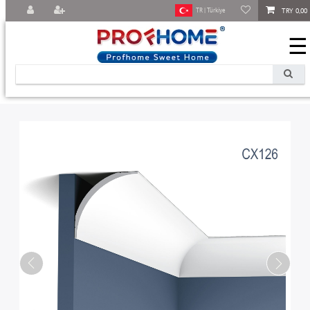
TRY 0,00
TR | Türkiye
☰