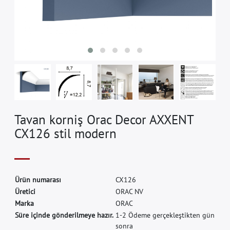
Tavan korniş Orac Decor AXXENT
CX126 stil modern
Ü
r
ü
n
n
u
m
a
r
a
s
ı
C
X
1
2
6
Ü
r
e
t
i
c
i
O
R
A
C
N
V
M
a
r
k
a
O
R
A
C
Süre içinde gönderilmeye hazır.
1-2 Ödeme gerçekleştikten gün
sonra