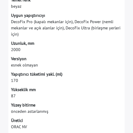
T
e
m
e
l
r
e
n
k
b
e
y
a
z
U
y
g
u
n
y
a
p
ı
ş
t
ı
r
ı
c
ı
y
ı
D
e
c
o
F
i
x
P
r
o
(
k
a
p
a
l
ı
m
e
k
a
n
l
a
r
i
ç
i
n
)
,
D
e
c
o
F
i
x
P
o
w
e
r
(
n
e
m
l
i
m
e
k
a
n
l
a
r
v
e
a
ç
ı
k
a
l
a
n
l
a
r
i
ç
i
n
)
,
D
e
c
o
F
i
x
U
l
t
r
a
(
b
i
r
l
e
ş
m
e
y
e
r
l
e
r
i
i
ç
i
n
)
U
z
u
n
l
u
k
,
m
m
2
0
0
0
V
e
r
s
i
y
o
n
e
s
n
e
k
o
l
m
a
y
a
n
Y
a
p
ı
ş
t
ı
r
ı
c
ı
t
ü
k
e
t
i
m
i
y
a
k
l
.
(
m
l
)
1
7
0
Y
ü
k
s
e
k
l
i
k
m
m
8
7
Y
ü
z
e
y
b
i
t
i
r
m
e
ö
n
c
e
d
e
n
a
s
t
a
r
l
a
n
m
ı
ş
Ü
r
e
t
i
c
i
O
R
A
C
N
V