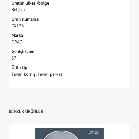
Ü
r
e
t
i
m
ü
l
k
e
s
i
/
b
ö
l
g
e
B
e
l
ç
i
k
a
Ü
r
ü
n
n
u
m
a
r
a
s
ı
C
X
1
2
6
M
a
r
k
a
O
R
A
C
G
e
n
i
ş
l
i
k
,
m
m
8
7
Ürün tipi
Tavan korniş, Tavan pervazı
BENZER ÜRÜNLER