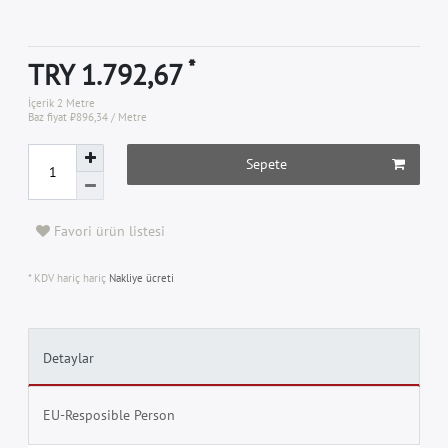
*
TRY 1.792,67
İçerik
2
Metre
Baz fiyat
₺896,34 / Metre
Sepete
Favori ürün listesi
* KDV hariç hariç
Nakliye ücreti
Detaylar
EU-Resposible Person