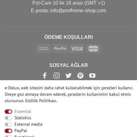
Pzt-Cum 10 ile 16 arası (GMT +1)
Е-posta: info@profhome-shop.com
ÖDEME KOŞULLARI
SOSYAL AĞLAR
e-Delux, web sitesini daha rahat kullanabilmek için çerezleri kullanır.
Siteye göz atmaya devam ederek, çerezlerin kullanìmìnì kabul etmis
olursunuz.
Gizlilik Politikası
.
© Copyright 2022 | e-Delux GmbH
Essential
Statistics
External media
PayPal