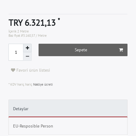
*
TRY 6.321,13
İçerik
2
Metre
Baz fiyat
₺3.160,57 / Metre
Sepete
Favori ürün listesi
* KDV hariç hariç
Nakliye ücreti
Detaylar
EU-Resposible Person