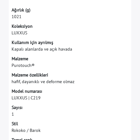
A
ğ
ı
r
l
ı
k
(
g
)
1
0
2
1
K
o
l
e
k
s
i
y
o
n
L
U
X
X
U
S
K
u
l
l
a
n
ı
m
i
ç
i
n
a
y
r
ı
l
m
ı
ş
K
a
p
a
l
ı
a
l
a
n
l
a
r
d
a
v
e
a
ç
ı
k
h
a
v
a
d
a
M
a
l
z
e
m
e
P
u
r
o
t
o
u
c
h
®
M
a
l
z
e
m
e
ö
z
e
l
l
i
k
l
e
r
i
h
a
f
f
,
d
a
y
a
n
ı
k
l
ı
v
e
d
e
f
o
r
m
e
o
l
m
a
z
M
o
d
e
l
n
u
m
a
r
a
s
ı
L
U
X
X
U
S
|
C
2
1
9
S
a
y
ı
s
ı
1
S
t
i
l
R
o
k
o
k
o
/
B
a
r
o
k