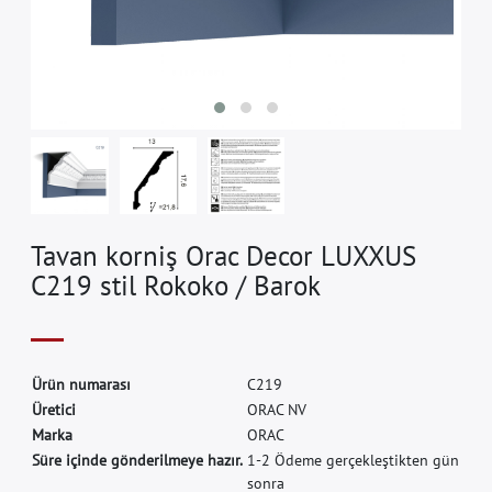
Tavan korniş Orac Decor LUXXUS
C219 stil Rokoko / Barok
Ü
r
ü
n
n
u
m
a
r
a
s
ı
C
2
1
9
Ü
r
e
t
i
c
i
O
R
A
C
N
V
M
a
r
k
a
O
R
A
C
Süre içinde gönderilmeye hazır.
1-2 Ödeme gerçekleştikten gün
sonra