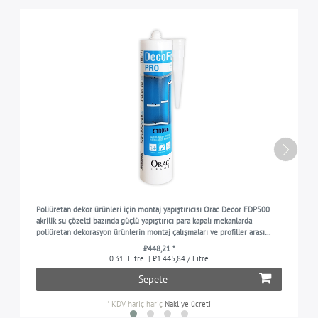
Poliüretan dekor ürünleri için montaj yapıştırıcısı Orac Decor FDP500
akrilik su çözelti bazında güçlü yapıştırıcı para kapalı mekanlarda
poliüretan dekorasyon ürünlerin montaj çalışmaları ve profiller arası
birleşme yerleri ve dikişler içi
₺448,21 *
0.31
Litre
| ₺1.445,84 / Litre
Sepete
*
KDV hariç
hariç
Nakliye ücreti