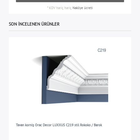
*
KDV hariç
hariç
Nakliye ücreti
SON INCELENEN ÜRÜNLER
Tavan korniş Orac Decor LUXXUS C219 stil Rokoko / Barok