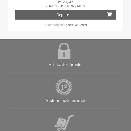
₺6.337,94 *
2
Metre
| ₺3.168,97 / Metre
Sepete
*
KDV hariç
hariç
Nakliye ücreti
Elit, kaliteli ürünler
Stoktan hızlı teslimat