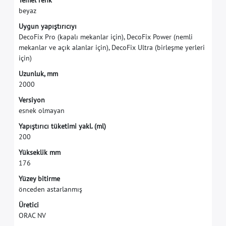
T
e
m
e
l
r
e
n
k
b
e
y
a
z
U
y
g
u
n
y
a
p
ı
ş
t
ı
r
ı
c
ı
y
ı
D
e
c
o
F
i
x
P
r
o
(
k
a
p
a
l
ı
m
e
k
a
n
l
a
r
i
ç
i
n
)
,
D
e
c
o
F
i
x
P
o
w
e
r
(
n
e
m
l
i
m
e
k
a
n
l
a
r
v
e
a
ç
ı
k
a
l
a
n
l
a
r
i
ç
i
n
)
,
D
e
c
o
F
i
x
U
l
t
r
a
(
b
i
r
l
e
ş
m
e
y
e
r
l
e
r
i
i
ç
i
n
)
U
z
u
n
l
u
k
,
m
m
2
0
0
0
V
e
r
s
i
y
o
n
e
s
n
e
k
o
l
m
a
y
a
n
Y
a
p
ı
ş
t
ı
r
ı
c
ı
t
ü
k
e
t
i
m
i
y
a
k
l
.
(
m
l
)
2
0
0
Y
ü
k
s
e
k
l
i
k
m
m
1
7
6
Y
ü
z
e
y
b
i
t
i
r
m
e
ö
n
c
e
d
e
n
a
s
t
a
r
l
a
n
m
ı
ş
Ü
r
e
t
i
c
i
O
R
A
C
N
V