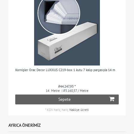
Kornişler Orac Decor LUXXUS C219-box 1 kutu 7 kalıp parçasıyla 14 m
₺44.247,93 *
14
Metre
| ₺3.160,57 / Metre
Sepete
*
KDV hariç
hariç
Nakliye ücreti
AYRICA ÖNERIMIZ