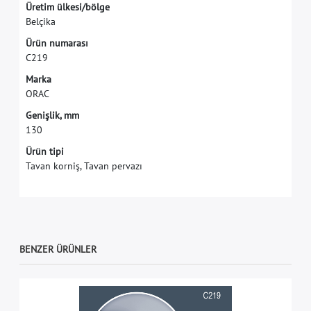
Ü
r
e
t
i
m
ü
l
k
e
s
i
/
b
ö
l
g
e
B
e
l
ç
i
k
a
Ü
r
ü
n
n
u
m
a
r
a
s
ı
C
2
1
9
M
a
r
k
a
O
R
A
C
G
e
n
i
ş
l
i
k
,
m
m
1
3
0
Ürün tipi
Tavan korniş, Tavan pervazı
BENZER ÜRÜNLER