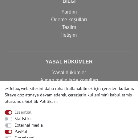
BİLGİ
Yardım
Ödeme koşulları
Teslim
İletişim
YASAL HÜKÜMLER
Yasal hükümler
Alınan malın iade koşulları
Gizlilik politikası
e-Delux, web sitesini daha rahat kullanabilmek için çerezleri kullanır.
Siteye göz atmaya devam ederek, çerezlerin kullanìmìnì kabul etmis
Imprint
olursunuz.
Gizlilik Politikası
.
İptal formu
Essential
Statistics
External media
İLETIŞIM
PayPal
Yardıma mı ihtiyacınız var? Bizi arayın: