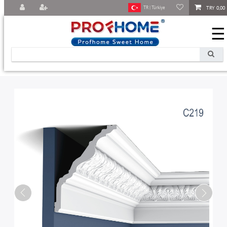
TRY 0,00
TR | Türkiye
☰