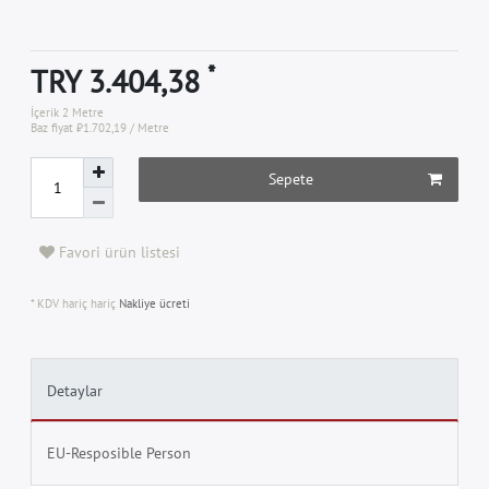
*
TRY 3.404,38
İçerik
2
Metre
Baz fiyat
₺1.702,19 / Metre
Sepete
Favori ürün listesi
* KDV hariç hariç
Nakliye ücreti
Detaylar
EU-Resposible Person