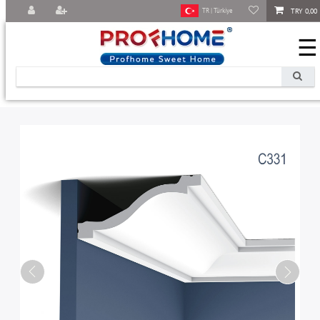
TRY 0,00
TR | Türkiye
☰