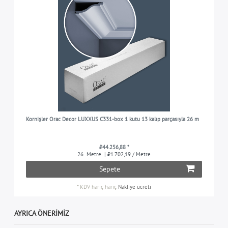
Kornişler Orac Decor LUXXUS C331-box 1 kutu 13 kalıp parçasıyla 26 m
₺44.256,88 *
26
Metre
| ₺1.702,19 / Metre
Sepete
*
KDV hariç
hariç
Nakliye ücreti
AYRICA ÖNERIMIZ