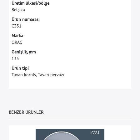
Ü
r
e
t
i
m
ü
l
k
e
s
i
/
b
ö
l
g
e
B
e
l
ç
i
k
a
Ü
r
ü
n
n
u
m
a
r
a
s
ı
C
3
3
1
M
a
r
k
a
O
R
A
C
G
e
n
i
ş
l
i
k
,
m
m
1
3
5
Ürün tipi
Tavan korniş, Tavan pervazı
BENZER ÜRÜNLER