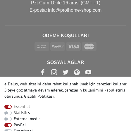
Pzt-Cum 10 ile 16 arası (GMT +1)
Е-posta: info@profhome-shop.com
ÖDEME KOŞULLARI
SOSYAL AĞLAR
e-Delux, web sitesini daha rahat kullanabilmek için çerezleri kullanır.
Siteye göz atmaya devam ederek, çerezlerin kullanìmìnì kabul etmis
olursunuz.
Gizlilik Politikası
.
© Copyright 2022 | e-Delux GmbH
Essential
Statistics
External media
PayPal