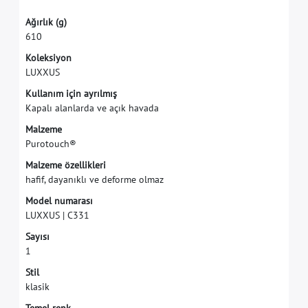
A
ğ
ı
r
l
ı
k
(
g
)
6
1
0
K
o
l
e
k
s
i
y
o
n
L
U
X
X
U
S
K
u
l
l
a
n
ı
m
i
ç
i
n
a
y
r
ı
l
m
ı
ş
K
a
p
a
l
ı
a
l
a
n
l
a
r
d
a
v
e
a
ç
ı
k
h
a
v
a
d
a
M
a
l
z
e
m
e
P
u
r
o
t
o
u
c
h
®
M
a
l
z
e
m
e
ö
z
e
l
l
i
k
l
e
r
i
h
a
f
f
,
d
a
y
a
n
ı
k
l
ı
v
e
d
e
f
o
r
m
e
o
l
m
a
z
M
o
d
e
l
n
u
m
a
r
a
s
ı
L
U
X
X
U
S
|
C
3
3
1
S
a
y
ı
s
ı
1
S
t
i
l
k
l
a
s
i
k