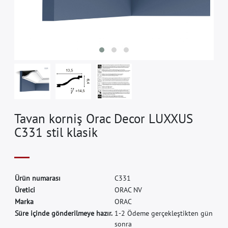
Tavan korniş Orac Decor LUXXUS
C331 stil klasik
Ü
r
ü
n
n
u
m
a
r
a
s
ı
C
3
3
1
Ü
r
e
t
i
c
i
O
R
A
C
N
V
M
a
r
k
a
O
R
A
C
Süre içinde gönderilmeye hazır.
1-2 Ödeme gerçekleştikten gün
sonra