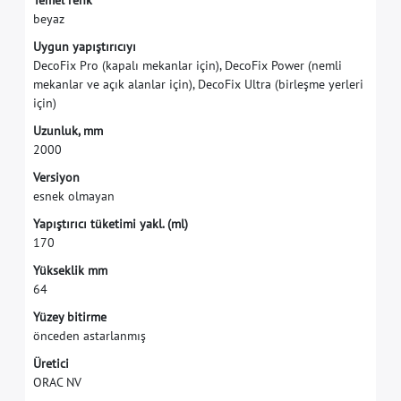
T
e
m
e
l
r
e
n
k
b
e
y
a
z
U
y
g
u
n
y
a
p
ı
ş
t
ı
r
ı
c
ı
y
ı
D
e
c
o
F
i
x
P
r
o
(
k
a
p
a
l
ı
m
e
k
a
n
l
a
r
i
ç
i
n
)
,
D
e
c
o
F
i
x
P
o
w
e
r
(
n
e
m
l
i
m
e
k
a
n
l
a
r
v
e
a
ç
ı
k
a
l
a
n
l
a
r
i
ç
i
n
)
,
D
e
c
o
F
i
x
U
l
t
r
a
(
b
i
r
l
e
ş
m
e
y
e
r
l
e
r
i
i
ç
i
n
)
U
z
u
n
l
u
k
,
m
m
2
0
0
0
V
e
r
s
i
y
o
n
e
s
n
e
k
o
l
m
a
y
a
n
Y
a
p
ı
ş
t
ı
r
ı
c
ı
t
ü
k
e
t
i
m
i
y
a
k
l
.
(
m
l
)
1
7
0
Y
ü
k
s
e
k
l
i
k
m
m
6
4
Y
ü
z
e
y
b
i
t
i
r
m
e
ö
n
c
e
d
e
n
a
s
t
a
r
l
a
n
m
ı
ş
Ü
r
e
t
i
c
i
O
R
A
C
N
V