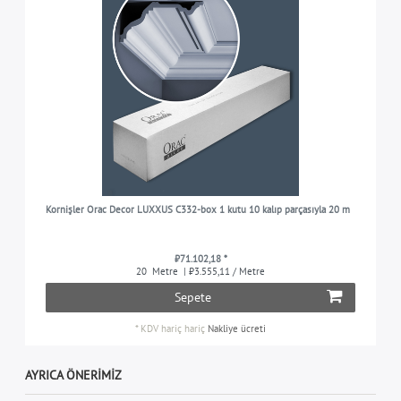
Kornişler Orac Decor LUXXUS C332-box 1 kutu 10 kalıp parçasıyla 20 m
₺71.102,18 *
20
Metre
| ₺3.555,11 / Metre
Sepete
*
KDV hariç
hariç
Nakliye ücreti
AYRICA ÖNERIMIZ