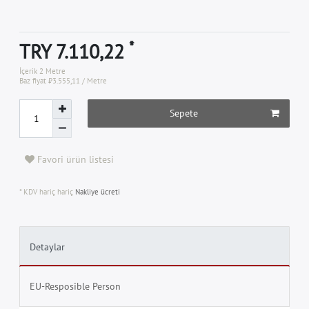
*
TRY 7.110,22
İçerik
2
Metre
Baz fiyat
₺3.555,11 / Metre
Sepete
Favori ürün listesi
* KDV hariç hariç
Nakliye ücreti
Detaylar
EU-Resposible Person