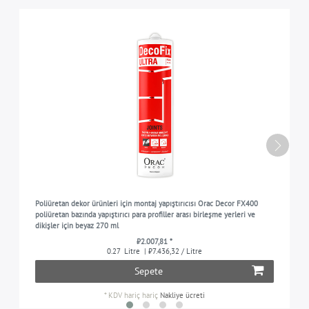
Poliüretan dekor ürünleri için montaj yapıştırıcısı Orac Decor FX400
poliüretan bazında yapıştırıcı para profiller arası birleşme yerleri ve
dikişler için beyaz 270 ml
₺2.007,81 *
0.27
Litre
| ₺7.436,32 / Litre
Sepete
*
KDV hariç
hariç
Nakliye ücreti