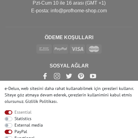
Pzt-Cum 10 ile 16 arası (GMT +1)
Е-posta: info@profhome-shop.com
ÖDEME KOŞULLARI
SOSYAL AĞLAR
e-Delux, web sitesini daha rahat kullanabilmek için çerezleri kullanır.
Siteye göz atmaya devam ederek, çerezlerin kullanìmìnì kabul etmis
olursunuz.
Gizlilik Politikası
.
© Copyright 2022 | e-Delux GmbH
Essential
Statistics
External media
PayPal