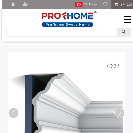
TRY 0,00
TR | Türkiye
☰