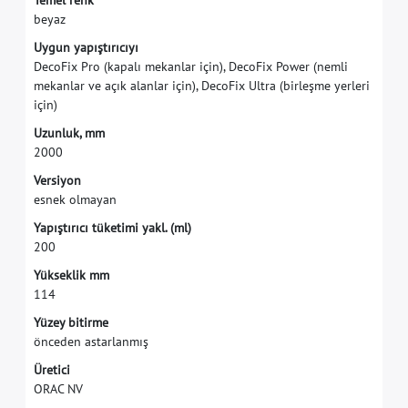
T
e
m
e
l
r
e
n
k
b
e
y
a
z
U
y
g
u
n
y
a
p
ı
ş
t
ı
r
ı
c
ı
y
ı
D
e
c
o
F
i
x
P
r
o
(
k
a
p
a
l
ı
m
e
k
a
n
l
a
r
i
ç
i
n
)
,
D
e
c
o
F
i
x
P
o
w
e
r
(
n
e
m
l
i
m
e
k
a
n
l
a
r
v
e
a
ç
ı
k
a
l
a
n
l
a
r
i
ç
i
n
)
,
D
e
c
o
F
i
x
U
l
t
r
a
(
b
i
r
l
e
ş
m
e
y
e
r
l
e
r
i
i
ç
i
n
)
U
z
u
n
l
u
k
,
m
m
2
0
0
0
V
e
r
s
i
y
o
n
e
s
n
e
k
o
l
m
a
y
a
n
Y
a
p
ı
ş
t
ı
r
ı
c
ı
t
ü
k
e
t
i
m
i
y
a
k
l
.
(
m
l
)
2
0
0
Y
ü
k
s
e
k
l
i
k
m
m
1
1
4
Y
ü
z
e
y
b
i
t
i
r
m
e
ö
n
c
e
d
e
n
a
s
t
a
r
l
a
n
m
ı
ş
Ü
r
e
t
i
c
i
O
R
A
C
N
V