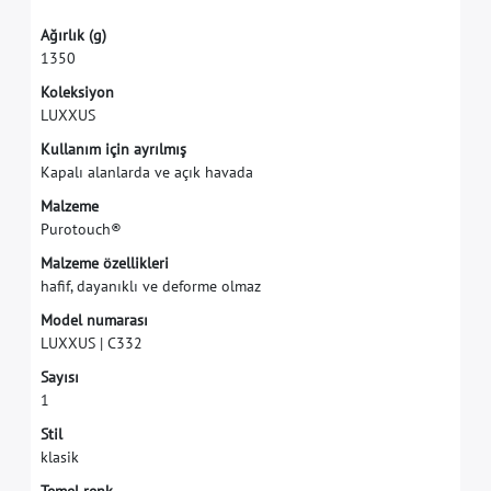
A
ğ
ı
r
l
ı
k
(
g
)
1
3
5
0
K
o
l
e
k
s
i
y
o
n
L
U
X
X
U
S
K
u
l
l
a
n
ı
m
i
ç
i
n
a
y
r
ı
l
m
ı
ş
K
a
p
a
l
ı
a
l
a
n
l
a
r
d
a
v
e
a
ç
ı
k
h
a
v
a
d
a
M
a
l
z
e
m
e
P
u
r
o
t
o
u
c
h
®
M
a
l
z
e
m
e
ö
z
e
l
l
i
k
l
e
r
i
h
a
f
f
,
d
a
y
a
n
ı
k
l
ı
v
e
d
e
f
o
r
m
e
o
l
m
a
z
M
o
d
e
l
n
u
m
a
r
a
s
ı
L
U
X
X
U
S
|
C
3
3
2
S
a
y
ı
s
ı
1
S
t
i
l
k
l
a
s
i
k