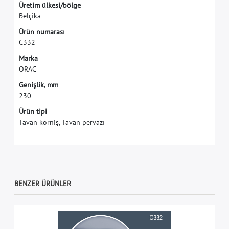
Ü
r
e
t
i
m
ü
l
k
e
s
i
/
b
ö
l
g
e
B
e
l
ç
i
k
a
Ü
r
ü
n
n
u
m
a
r
a
s
ı
C
3
3
2
M
a
r
k
a
O
R
A
C
G
e
n
i
ş
l
i
k
,
m
m
2
3
0
Ürün tipi
Tavan korniş, Tavan pervazı
BENZER ÜRÜNLER