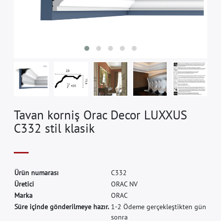
Tavan korniş Orac Decor LUXXUS
C332 stil klasik
Ü
r
ü
n
n
u
m
a
r
a
s
ı
C
3
3
2
Ü
r
e
t
i
c
i
O
R
A
C
N
V
M
a
r
k
a
O
R
A
C
Süre içinde gönderilmeye hazır.
1-2 Ödeme gerçekleştikten gün
sonra