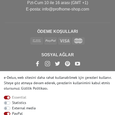
Pzt-Cum 10 ile 16 arası (GMT +1)
Е-posta: info@profhome-shop.com
ÖDEME KOŞULLARI
SOSYAL AĞLAR
e-Delux, web sitesini daha rahat kullanabilmek için çerezleri kullanır.
Siteye göz atmaya devam ederek, çerezlerin kullanìmìnì kabul etmis
© Copyright 2022 | e-Delux GmbH
olursunuz.
Gizlilik Politikası
.
Essential
Statistics
External media
PayPal