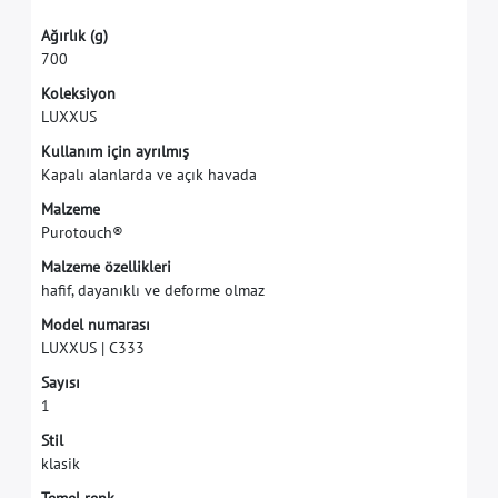
A
ğ
ı
r
l
ı
k
(
g
)
7
0
0
K
o
l
e
k
s
i
y
o
n
L
U
X
X
U
S
K
u
l
l
a
n
ı
m
i
ç
i
n
a
y
r
ı
l
m
ı
ş
K
a
p
a
l
ı
a
l
a
n
l
a
r
d
a
v
e
a
ç
ı
k
h
a
v
a
d
a
M
a
l
z
e
m
e
P
u
r
o
t
o
u
c
h
®
M
a
l
z
e
m
e
ö
z
e
l
l
i
k
l
e
r
i
h
a
f
f
,
d
a
y
a
n
ı
k
l
ı
v
e
d
e
f
o
r
m
e
o
l
m
a
z
M
o
d
e
l
n
u
m
a
r
a
s
ı
L
U
X
X
U
S
|
C
3
3
3
S
a
y
ı
s
ı
1
S
t
i
l
k
l
a
s
i
k