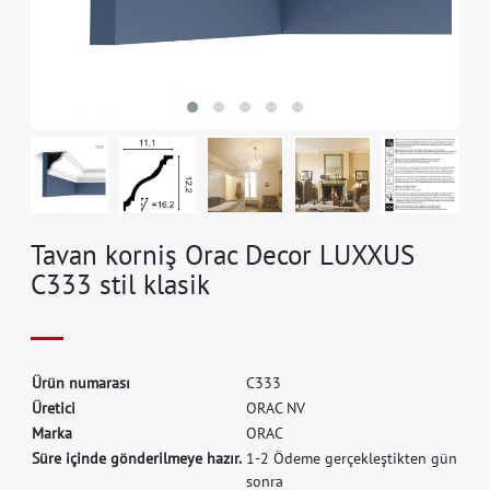
Tavan korniş Orac Decor LUXXUS
C333 stil klasik
Ü
r
ü
n
n
u
m
a
r
a
s
ı
C
3
3
3
Ü
r
e
t
i
c
i
O
R
A
C
N
V
M
a
r
k
a
O
R
A
C
Süre içinde gönderilmeye hazır.
1-2 Ödeme gerçekleştikten gün
sonra