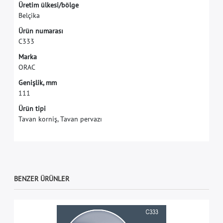
Ü
r
e
t
i
m
ü
l
k
e
s
i
/
b
ö
l
g
e
B
e
l
ç
i
k
a
Ü
r
ü
n
n
u
m
a
r
a
s
ı
C
3
3
3
M
a
r
k
a
O
R
A
C
G
e
n
i
ş
l
i
k
,
m
m
1
1
1
Ürün tipi
Tavan korniş, Tavan pervazı
BENZER ÜRÜNLER