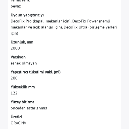
T
e
m
e
l
r
e
n
k
b
e
y
a
z
U
y
g
u
n
y
a
p
ı
ş
t
ı
r
ı
c
ı
y
ı
D
e
c
o
F
i
x
P
r
o
(
k
a
p
a
l
ı
m
e
k
a
n
l
a
r
i
ç
i
n
)
,
D
e
c
o
F
i
x
P
o
w
e
r
(
n
e
m
l
i
m
e
k
a
n
l
a
r
v
e
a
ç
ı
k
a
l
a
n
l
a
r
i
ç
i
n
)
,
D
e
c
o
F
i
x
U
l
t
r
a
(
b
i
r
l
e
ş
m
e
y
e
r
l
e
r
i
i
ç
i
n
)
U
z
u
n
l
u
k
,
m
m
2
0
0
0
V
e
r
s
i
y
o
n
e
s
n
e
k
o
l
m
a
y
a
n
Y
a
p
ı
ş
t
ı
r
ı
c
ı
t
ü
k
e
t
i
m
i
y
a
k
l
.
(
m
l
)
2
0
0
Y
ü
k
s
e
k
l
i
k
m
m
1
2
2
Y
ü
z
e
y
b
i
t
i
r
m
e
ö
n
c
e
d
e
n
a
s
t
a
r
l
a
n
m
ı
ş
Ü
r
e
t
i
c
i
O
R
A
C
N
V