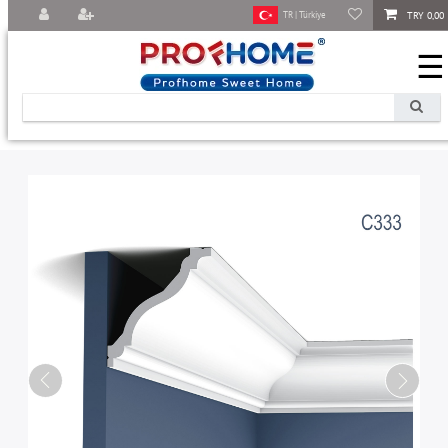
TRY 0,00
TR | Türkiye
☰