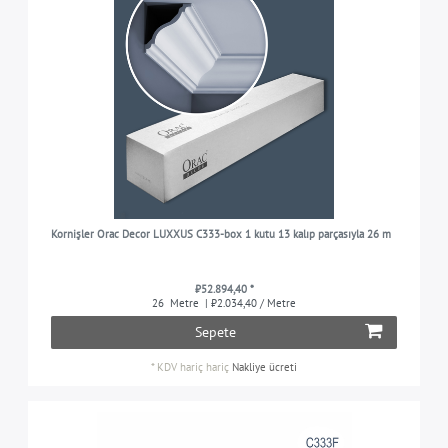
Kornişler Orac Decor LUXXUS C333-box 1 kutu 13 kalıp parçasıyla 26 m
₺52.894,40 *
26
Metre
| ₺2.034,40 / Metre
Sepete
*
KDV hariç
hariç
Nakliye ücreti