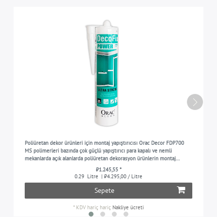
Poliüretan dekor ürünleri için montaj yapıştırıcısı Orac Decor FDP700
MS polimerleri bazında çok güçlü yapıştırıcı para kapalı ve nemli
mekanlarda açık alanlarda poliüretan dekorasyon ürünlerin montaj
çalışmaları için beyaz 290 ml
₺1.245,55 *
0.29
Litre
| ₺4.295,00 / Litre
Sepete
*
KDV hariç
hariç
Nakliye ücreti