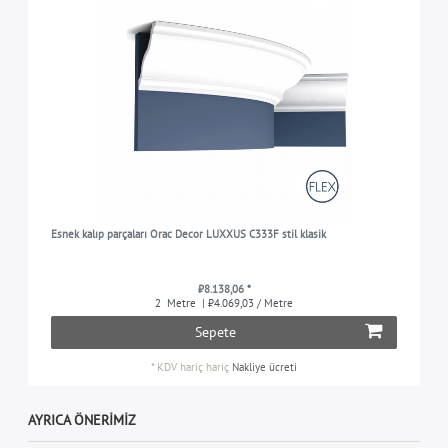
Esnek kalıp parçaları Orac Decor LUXXUS C333F stil klasik
₺8.138,06 *
2
Metre
| ₺4.069,03 / Metre
Sepete
*
KDV hariç
hariç
Nakliye ücreti
AYRICA ÖNERIMIZ