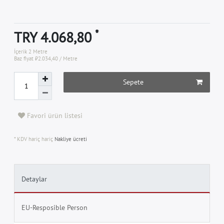
*
TRY 4.068,80
İçerik
2
Metre
Baz fiyat
₺2.034,40 / Metre
Sepete
Favori ürün listesi
* KDV hariç hariç
Nakliye ücreti
Detaylar
EU-Resposible Person