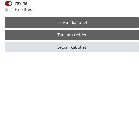
PayPal
Yardıma mı ihtiyacınız var? Bizi arayın:
Functional
+49-2104-8331122
Çağrı merkezi çalışma saatleri:
Hepsini kabul et
Pzt-Cum 10 ile 16 arası (GMT +1)
Е-posta: info@profhome-shop.com
Tümünü reddet
Seçimi kabul et
ÖDEME KOŞULLARI
SOSYAL AĞLAR
© Copyright 2022 | e-Delux GmbH