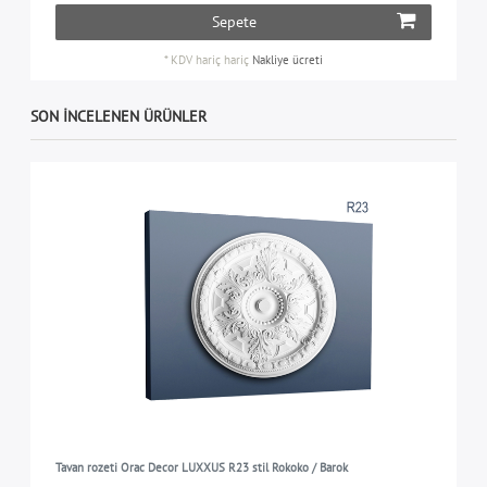
Sepete
*
KDV hariç
hariç
Nakliye ücreti
SON INCELENEN ÜRÜNLER
Tavan rozeti Orac Decor LUXXUS R23 stil Rokoko / Barok