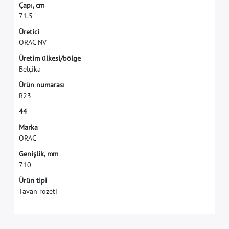
Ç
a
p
ı
,
c
m
7
1
.
5
Ü
r
e
t
i
c
i
O
R
A
C
N
V
Ü
r
e
t
i
m
ü
l
k
e
s
i
/
b
ö
l
g
e
B
e
l
ç
i
k
a
Ü
r
ü
n
n
u
m
a
r
a
s
ı
R
2
3
4
4
M
a
r
k
a
O
R
A
C
G
e
n
i
ş
l
i
k
,
m
m
7
1
0
Ürün tipi
Tavan rozeti