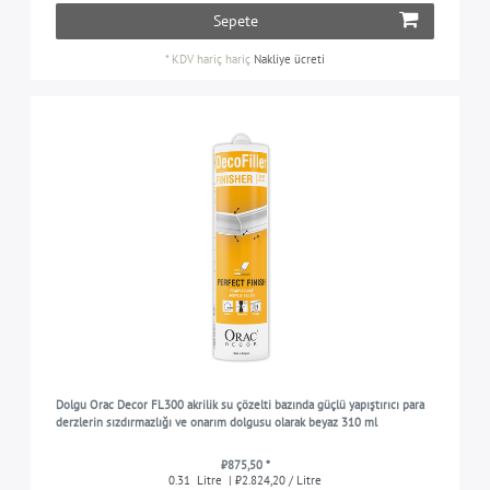
Sepete
*
KDV hariç
hariç
Nakliye ücreti
Dolgu Orac Decor FL300 akrilik su çözelti bazında güçlü yapıştırıcı para
derzlerin sızdırmazlığı ve onarım dolgusu olarak beyaz 310 ml
₺875,50 *
0.31
Litre
| ₺2.824,20 / Litre