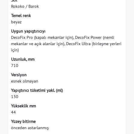
S
t
i
l
R
o
k
o
k
o
/
B
a
r
o
k
T
e
m
e
l
r
e
n
k
b
e
y
a
z
U
y
g
u
n
y
a
p
ı
ş
t
ı
r
ı
c
ı
y
ı
D
e
c
o
F
i
x
P
r
o
(
k
a
p
a
l
ı
m
e
k
a
n
l
a
r
i
ç
i
n
)
,
D
e
c
o
F
i
x
P
o
w
e
r
(
n
e
m
l
i
m
e
k
a
n
l
a
r
v
e
a
ç
ı
k
a
l
a
n
l
a
r
i
ç
i
n
)
,
D
e
c
o
F
i
x
U
l
t
r
a
(
b
i
r
l
e
ş
m
e
y
e
r
l
e
r
i
i
ç
i
n
)
U
z
u
n
l
u
k
,
m
m
7
1
0
V
e
r
s
i
y
o
n
e
s
n
e
k
o
l
m
a
y
a
n
Y
a
p
ı
ş
t
ı
r
ı
c
ı
t
ü
k
e
t
i
m
i
y
a
k
l
.
(
m
l
)
1
3
0
Y
ü
k
s
e
k
l
i
k
m
m
4
4
Y
ü
z
e
y
b
i
t
i
r
m
e
ö
n
c
e
d
e
n
a
s
t
a
r
l
a
n
m
ı
ş