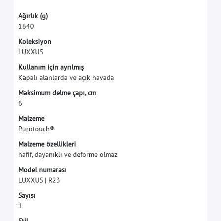
A
ğ
ı
r
l
ı
k
(
g
)
1
6
4
0
K
o
l
e
k
s
i
y
o
n
L
U
X
X
U
S
K
u
l
l
a
n
ı
m
i
ç
i
n
a
y
r
ı
l
m
ı
ş
K
a
p
a
l
ı
a
l
a
n
l
a
r
d
a
v
e
a
ç
ı
k
h
a
v
a
d
a
M
a
k
s
i
m
u
m
d
e
l
m
e
ç
a
p
ı
,
c
m
6
M
a
l
z
e
m
e
P
u
r
o
t
o
u
c
h
®
M
a
l
z
e
m
e
ö
z
e
l
l
i
k
l
e
r
i
h
a
f
f
,
d
a
y
a
n
ı
k
l
ı
v
e
d
e
f
o
r
m
e
o
l
m
a
z
M
o
d
e
l
n
u
m
a
r
a
s
ı
L
U
X
X
U
S
|
R
2
3
S
a
y
ı
s
ı
1