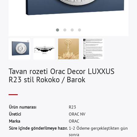
Tavan rozeti Orac Decor LUXXUS
R23 stil Rokoko / Barok
Ü
r
ü
n
n
u
m
a
r
a
s
ı
R
2
3
Ü
r
e
t
i
c
i
O
R
A
C
N
V
M
a
r
k
a
O
R
A
C
Süre içinde gönderilmeye hazır.
1-2 Ödeme gerçekleştikten gün
sonra