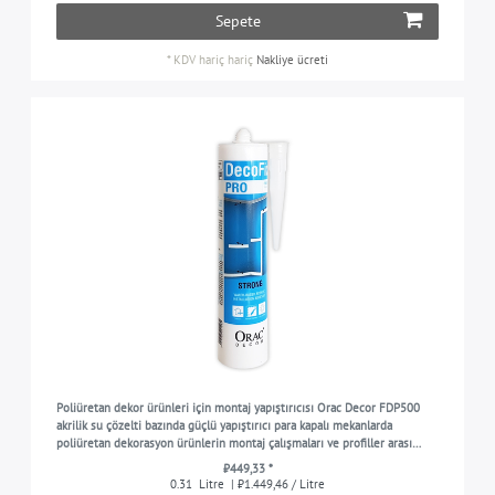
Sepete
*
KDV hariç
hariç
Nakliye ücreti
Poliüretan dekor ürünleri için montaj yapıştırıcısı Orac Decor FDP500
akrilik su çözelti bazında güçlü yapıştırıcı para kapalı mekanlarda
poliüretan dekorasyon ürünlerin montaj çalışmaları ve profiller arası
birleşme yerleri ve dikişler içi
₺449,33 *
0.31
Litre
| ₺1.449,46 / Litre