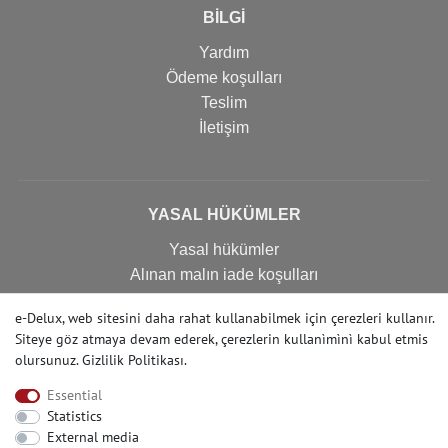
BİLGİ
Yardım
Ödeme koşulları
Teslim
İletişim
YASAL HÜKÜMLER
Yasal hükümler
Alınan malın iade koşulları
Gizlilik politikası
e-Delux, web sitesini daha rahat kullanabilmek için çerezleri kullanır.
Imprint
Siteye göz atmaya devam ederek, çerezlerin kullanìmìnì kabul etmis
İptal formu
olursunuz.
Gizlilik Politikası
.
Essential
Statistics
İLETIŞIM
External media