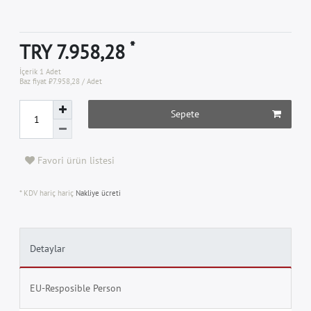
*
TRY 7.958,28
İçerik
1
Adet
Baz fiyat
₺7.958,28 / Adet
Sepete
Favori ürün listesi
* KDV hariç hariç
Nakliye ücreti
Detaylar
EU-Resposible Person