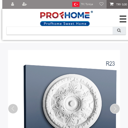
TRY 0,00
TR | Türkiye
☰