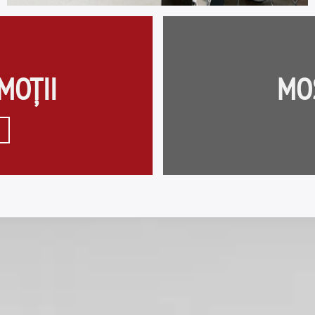
MOȚII
MO