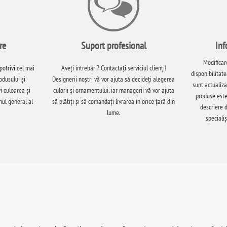
re
Suport profesional
Inf
Modificar
potrivi cel mai
Aveți întrebări? Contactați serviciul clienți!
disponibilitate
dusului și
Designerii noștri vă vor ajuta să decideți alegerea
sunt actualiza
vi culoarea și
culorii și ornamentului, iar managerii vă vor ajuta
produse este
nul general al
să plătiți și să comandați livrarea în orice țară din
descriere d
lume.
specialiș