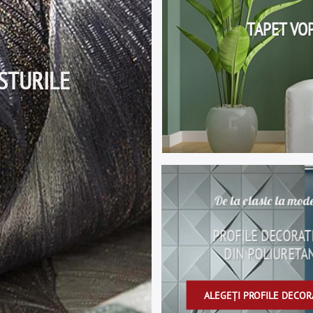
TAPET VOP
STURILE
De la clasic la mod
PROFILE DECORAT
DIN POLIURETA
ALEGEȚI PROFILE DECOR