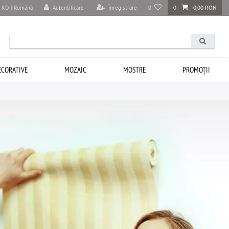
Autentificare
Înregistrare
0
0
0,00 RON
RO | Română
ECORATIVE
MOZAIC
MOSTRE
PROMOȚII