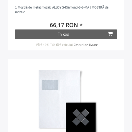
1 Mostră de metal mozaic ALLOY S-Diamond-S-S-MA | MOSTRĂ de
mozaic
66,17 RON *
În coș
*
Fără 19% TVA
fără calculul
Costuri de livrare