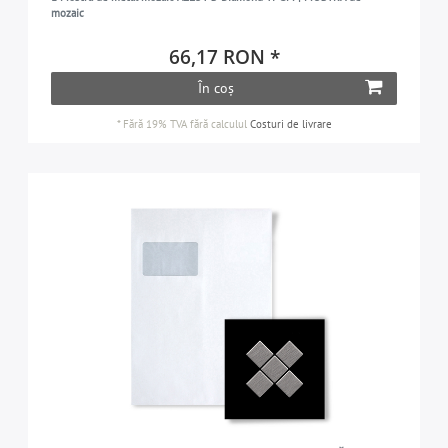
mozaic
66,17 RON *
În coș
*
Fără 19% TVA
fără calculul
Costuri de livrare