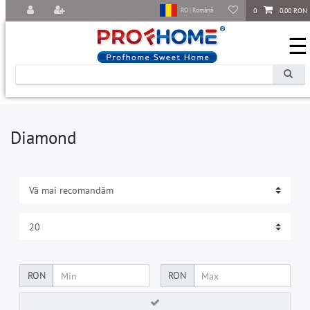
0
0,00 RON
RO | Română
☰
Diamond
RON
RON