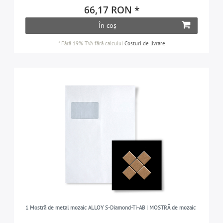
66,17 RON *
În coș
*
Fără 19% TVA
fără calculul
Costuri de livrare
1 Mostră de metal mozaic ALLOY S-Diamond-Ti-AB | MOSTRĂ de mozaic