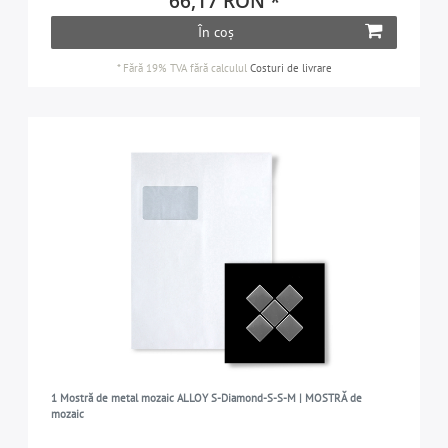
66,17 RON *
În coș
*
Fără 19% TVA
fără calculul
Costuri de livrare
1 Mostră de metal mozaic ALLOY S-Diamond-S-S-M | MOSTRĂ de
mozaic