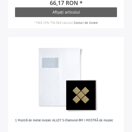
66,17 RON *
Afișați articolul
*
Fără 19% TVA
fără calculul
Costuri de livrare
1 Mostră de metal mozaic ALLOY S-Diamond-BM | MOSTRĂ de mozaic