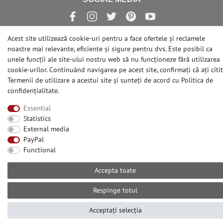
Acest site utilizează cookie-uri pentru a face ofertele și reclamele
noastre mai relevante, eficiente și sigure pentru dvs. Este posibil ca
© Copyright 2026 | e-Delux GmbH
unele funcții ale site-ului nostru web să nu funcționeze fără utilizarea
cookie-urilor. Continuând navigarea pe acest site, confirmați că ați citit
Termenii de utilizare a acestui site și sunteți de acord cu
Politica de
confidențialitate
.
Essential
Statistics
External media
PayPal
Functional
Accepta toate
Respinge totul
Acceptați selecția