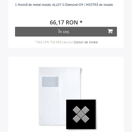
1 Mostră de metal mozaic ALLOY S-Diamond-CM | MOSTRĂ de mozaic
66,17 RON *
În coș
*
Fără 19% TVA
fără calculul
Costuri de livrare