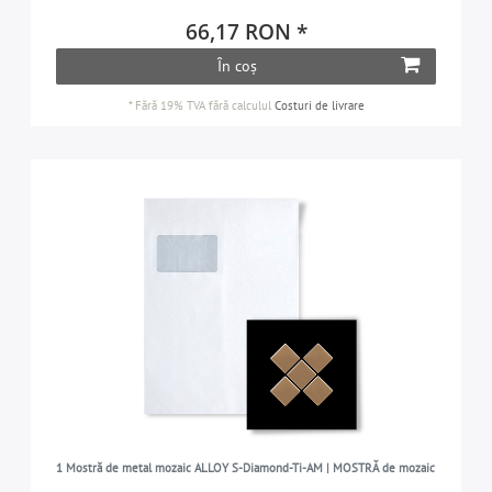
66,17 RON *
În coș
*
Fără 19% TVA
fără calculul
Costuri de livrare
1 Mostră de metal mozaic ALLOY S-Diamond-Ti-AM | MOSTRĂ de mozaic