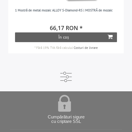
1 Mostră de metal mozaic ALLOY S-Diamond-RS | MOSTRĂ de mozaic
66,17 RON *
În coș
*
Fără 19% TVA
fără calculul
Costuri de livrare
Cumpărături sigure
cu criptare SSL