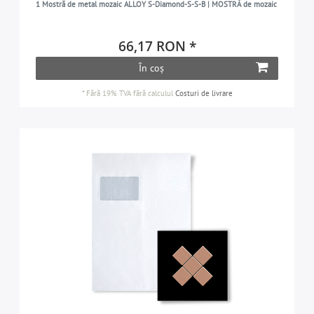
1 Mostră de metal mozaic ALLOY S-Diamond-S-S-B | MOSTRĂ de mozaic
66,17 RON *
În coș
*
Fără 19% TVA
fără calculul
Costuri de livrare