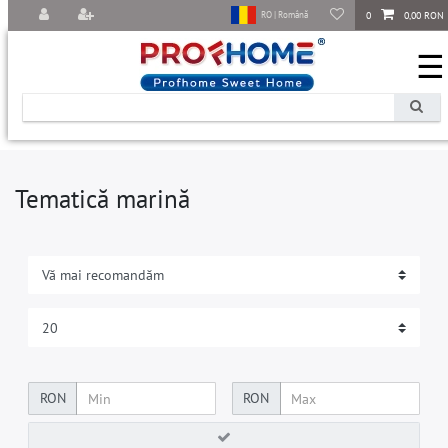
0
0,00 RON
RO | Română
☰
Tematică marină
RON
RON