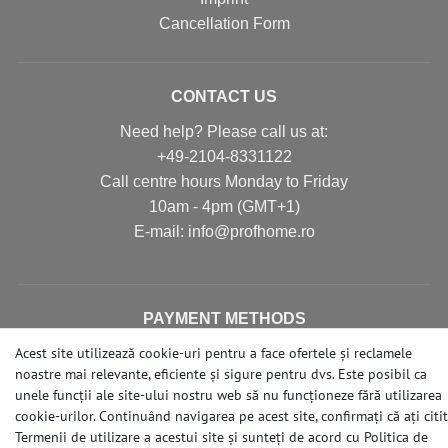
Cancellation Form
CONTACT US
Need help? Please call us at:
+49-2104-8331122
Call centre hours Monday to Friday
10am - 4pm (GMT+1)
Е-mail: info@profhome.ro
PAYMENT METHODS
Acest site utilizează cookie-uri pentru a face ofertele și reclamele
noastre mai relevante, eficiente și sigure pentru dvs. Este posibil ca
unele funcții ale site-ului nostru web să nu funcționeze fără utilizarea
SOCIAL MEDIA
cookie-urilor. Continuând navigarea pe acest site, confirmați că ați citit
Termenii de utilizare a acestui site și sunteți de acord cu
Politica de