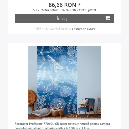
86,66 RON *
5.33
Metru pătrat
| 16,26 RON / Metru pătrat
În coș
*
Fără 19% TVA
fără calculul
Costuri de livrare
Fototapet Profhome 770601-GU tapet nețesut netedă pentru camera
copilului mat albastru albastru-safir alb 1,59 m x 2,8 m