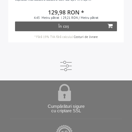
129,98 RON *
4.45
Metru pătrat
| 29,21 RON / Metru pătrat
În coș
*
Fără 19% TVA
fără calculul
Costuri de livrare
Cumpărături sigure
cu criptare SSL