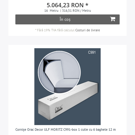
5.064,23 RON *
16
Metru
| 316,51 RON / Metru
În coș
*
Fără 19% TVA
fără calculul
Costuri de livrare
Cornișe Orac Decor ULF MORITZ C991-box 1 cutie cu 6 baghete 12 m