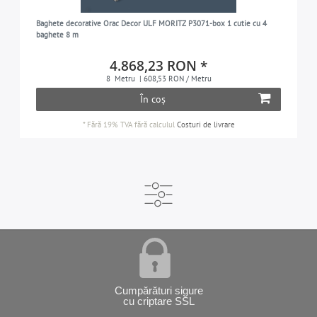
Baghete decorative Orac Decor ULF MORITZ P3071-box 1 cutie cu 4
baghete 8 m
4.868,23 RON *
8
Metru
| 608,53 RON / Metru
În coș
*
Fără 19% TVA
fără calculul
Costuri de livrare
Cumpărături sigure
cu criptare SSL