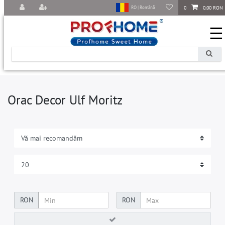
0
0,00 RON
RO | Română
☰
Orac Decor Ulf Moritz
RON
RON