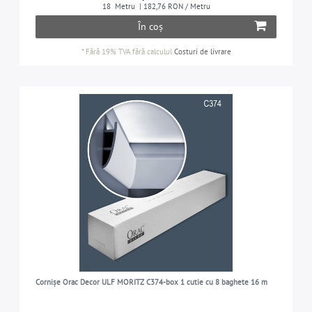
ÎNĂLȚIME
18
Metru
| 182,76 RON / Metru
7-11 cm
1
În coș
7-11 cm
2
FINISAREA SUPRAFETELOR
11-21 cm
1
*
Fără 19% TVA
fără calculul
Costuri de livrare
11-21 cm
2
cu grunduire prealabilă
5
VARIANTĂ
> 30 cm
1
neflexibilă
5
DOMENIUL DE APLICARE
în interior și exterior
5
PROPRIETĂȚI SPECIALE
poate fi folosită pentru iluminare ascunsă
3
poate fi folosită în calitate de cornișă pentru
1
perdele (maschează cornișa profilată)
Cornișe Orac Decor ULF MORITZ C374-box 1 cutie cu 8 baghete 16 m