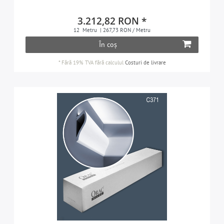
3.212,82 RON *
12
Metru
| 267,73 RON / Metru
În coș
*
Fără 19% TVA
fără calculul
Costuri de livrare