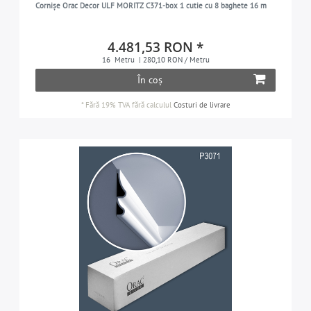
Cornișe Orac Decor ULF MORITZ C371-box 1 cutie cu 8 baghete 16 m
4.481,53 RON *
16
Metru
| 280,10 RON / Metru
În coș
*
Fără 19% TVA
fără calculul
Costuri de livrare